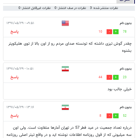
نظرات منتشر شده: 3
نظرات در صف انتشار: 0
نظرات غیرقابل انتشار: 0
بدون نام
۰۹:۵۱ - ۱۳۹۱/۰۵/۲۹
پاسخ
10
78
چقدر گوش تیزی داشته که تونسته صدای مردم رو از اون بالا از توی هلیکوپتر
بشنوه
بدون نام
۱۰:۵۱ - ۱۳۹۱/۰۵/۲۹
پاسخ
44
23
خیلی جالب بود
بدون نام
۱۳:۱۶ - ۱۳۹۱/۰۵/۲۹
پاسخ
8
52
درباره تعداد جمعیت در عید فطر 57 در تهران آمارها متفاوت است. ولی اون
سه میلیونی که از قول روزنامه اطلاعات نوشته اید و در واقع تیتر اصلی روزنامه