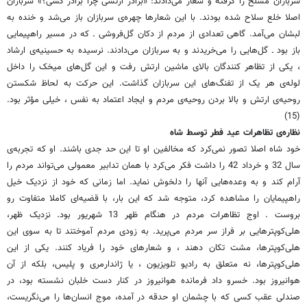
سربازان مسلح را گرفته و شعار می‌دادند: «برادر ارتشی چرا برادر کشی؟» سربازان
اصلا خلع سلاح شده بودند. با این شعارها چهره‌ی سربازان باز می‌شد و خنده به
لبشان می‌آمد. گاهی تعدادی از مردم از دکان گل‌فروشی ـ که در مسیر راهپیمایی
باز بود ـ گل‌هایی را می‌خریدند و به سربازان می‌دادند. نرسیده به حسینیه‌ی ارشاد
، یکی از تظاهر کنندگان بالای ماشین ارتش رفت و این گل‌های میخک را داخل
لوله‌ی هر یک از تفنگ‌های این سربازان گذاشت. این حرکت به لحاظ شکستن
روحیه‌ی ارتش و بالا بردن روحیه‌ی مردم و ایجاد اعتماد به نفس ، خیلی مؤثر بود.
(15)
نظاره‌ی تظاهرات عید فطر توسط شاه
خود شاه اصلا تصور نمی‌کرد که مخالفین او تا این حد جدی باشند. او که تجربه‌ی
سال 32 و خرداد 42 را داشت فکر می‌کرد با همان تدابیر معمولی می‌تواند مردم را
آرام کند و به وعده‌هایی آنها را دلخوش نماید. اما زمانی که خود از نزدیک خیل
راهپیمایان را مشاهده کرد، متوجه شد که این بار، با قضیه‌ای کاملا متفاوت رو
بروست . اوج تظاهرات مردم در هنگام ظهر 13 شهریور بود. نزدیک ظهر،
هلی‌کوپترهایی بر فراز سر مردم می‌پرید. به زودی مردم آموختند تا به سوی این
هلی‌کوپتر‌ها، مشت تکان دهند ، و شعارهای خود را فریاد کنند. یکی از این
هلی‌کوپترها، نه متعلق به رادیو تلویزیون ، یا ژاندارمری و پلیس، بلکه از آن
هوانیروز بود. خسرو داد فرمانده هوانیروز در کنار دست خلبان نشسته بود، در
صندلی عقب کسی که با چشمان او حدقه در آمده، موج انسان‌ها را می‌نگریست،