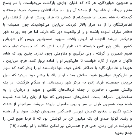
و همچون خوابزدگان، هر گاه که خلبان اجازه‌ی بازگشت می‌خواست، با سر پاسخ
منفی می‌داد. او شاه بود. از بامداد آن روز ، با براه افتادن جمعیت خبرها جسته و
گریخته به شاه رسید. اما هیچکدام از کسانی که طرف پرسش او قرار گرفتند، رقم
تظاهرکننگان را از ده هزار بالاتر نبردند. درباریان می‌کوشیدند چون همیشه با
«خاطر مبارک آسوده باشد» او را از واقعیت دور نگه دارند. اما هر چه روز به ظهر
نزدیک‌تر می‌شد التهاب او فزونی یافت. سپهبد صمدیانپور رییس کل شهربانی
کشور، وقتی پای تلفن خواسته شد، ناچار گردید فاش کند که جمعیت تمام جاده
قدیم شمیران را گرفته ، ولی درگیری و مقاومتی وجود ندارد. چنین بود که شاه،
ناگهان با فریاد از گارد خواست تا هلی‌کوپتر او را آماده پرواز کنند. فرح، درباریان ،
هویدا و نظامیان گارد با حداکثر تلاش خود، تنها توانستند او را وادار کنند که سوار
بر هلی‌کوپتر هوانیروز شود. ساعتی بعد ، او از بالا، با چشم خود می‌دید که سیل
بی‌پایان جمعیت، فریاد زنان به مرکز شهر رسیده‌اند. او هنگام بازگشت، در یک
واکنش عصبی ، حاضران از جمله فرماندهان نظامی و هویدا و درباریان را به
سخت‌ترین ناسزاها بست. فحش‌های مستهجنی که تنها از زبان رضا شاه شنیده
شده بود، همچون باران بر سر و روی حاضران باریده می‌شد. سرانجام از شدت
خشم، لگدی بر بدنه‌ی اتومبیل کورسی لامبرگینی محبوبش کوفت. سوار بر آن شده
و رفت. گوئیا صدای آن یک میلیون تن در گوشش بود که تا فردا هیچ کس را
نپذیرفت در این زمان، حتی فرح همسرش نیز امکان ملاقات با او نیافت».(16)
جمع بندی: