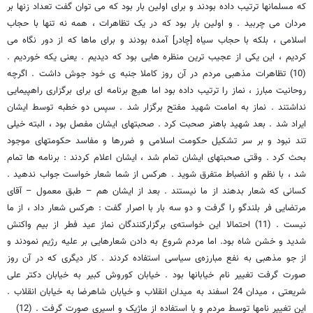
که مسلمانها ترتیب داده بودند و برای اولین بار بود که می توان گفت تعداد زنها بر
مردان می چربید . و اولین بار بود که در یک تظاهرات ، همه نه تنها با حجاب
اسلامی ، بلکه با حجاب سیاه [چادر] آمده بودند و برای ماها که از دور نگاه می
کردیم ، این یکی از عجیب ترین منظره هایی بود که دیدیم . یعنی یکه خوردیم .
(10) تظاهرات مذهبی مردم در آن روز کاملا جنبه ی خود جوش داشت . اگرچه
روحانیت مبارز ، نماز را ترتیب داده بود اما هیچ برنامه ای برای برگزاری راهپیمایی
نداشتند . نماز به امامت شهید مفتح برگزار شد . سپس دو خطبه توسط ایشان
ایراد شد . بعد شهید باهنر صحبت کرد . صحبتهای ایشان مفصل بود ، البته خیلی
تند نبود و بر سر تشکیل حکومت اسلامی و ضررها و مفاسد حکومتهای موجود
بحث کرد . وقتی صحبتهای ایشان تمام شد ، ایشان اعلام کردند : برنامه ها تمام
شد ، با نظم و انضباط متفرق شوید . هرکس از شما شعار خواست جواب ندهید .
کسانی که شعار بدهند از ما نیستند . بعد از ایشان هم – طبق معمول – آقای
مرتضایی فر بلندگو را گرفت و دو سه بار با اصرار گفت : هرکس شعار داد ، از ما
نیست . (11) احتمالا این خواسته‌ی برگزارکنندگان نماز عید فطر از بیم واکنش
شدید و خشن شاه بود. اما مردم شروع به دادن شعارهایی بر علیه رژیم نمودند و
از جو مذهبی به نفع مبارزه‌ی سیاسی استفاده کردند . کار دیگری که در آن روز
صورت گرفت تغییر نام خیابانها بود . خیابان کوروش کبیر به خیابان دکتر علی
شریعتی ، میدان 24 اسفند به میدان انقلاب و خیابان شاهرضا به خیابان انقلاب .
این تغییر نامها توسط مردم و با استفاده از ماژیک و اسپری صورت گرفت . (12)