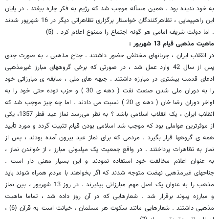
به خود ندیده بود . همین مسأله موجب شد که رژیم به فکر چاره بیفتد . در پایان
این راهپیمایی ، تظاهرکنندگان خواستار برگزاری تظاهراتی دیگر در 16 شهریور شدند
. اما دولت شریف امامی هر گونه اجتماع را ممنوع اعلام کرد . (5)
ماهیت مذهبی قیام 13 شهریور :
در انقلاب ایران ، جریانهای مختلفی حضور داشتند . جناح مذهبی ، به صورت جدی
پس از سال 42 وارد عمل شد ، در صورتی که برخی گروههای مبارز غیرمذهبی
ادعای قدمت بیشتری در مبارزه داشتند . جبهه های ملی ، سابقه ی مبارزاتی خود
را به دوران ملی شدن صنعت نفت ( دهه ی 30 ) و حزب توده حتی خود را به
اواخر دوران رضا خان ( دهه ی 20 ) نسبت می دادند . اما چه چیز موجب شد که
انقلاب ایران ، یک انقلاب اسلامی باشد ؟ به نظر می‌رسد نماز عید فطر 1357، یکی
از موثرترین عواملی بود که موجب شد اسلامی بودن قیام تثبیت گردد و مورد تأیید
همه ی گروهها قرار بگیرد . مردمی که برای نماز عید بیرون آمده بودند ، پس از
نماز به تظاهرات پرداختند . در واقع جمعیت یک میلیونی مبارز ، از خواندن نماز ،
به عنوان اعلام مخالفت خود استفاده نمودند و این بسیار معنی دار است .
جناحهای غیرمذهبی نهضت متوجه شدند که اگر بخواهند با مردم همراه شوند باید
مذهب را به عنوان یک اصل مهم مبارزاتی بپذیرند . در روز 13 شهریور ، بین نماز
و مبارزه پیوند برقرار شد . شعارهایی که در آن روز داده شد ، تماما ماهیت
مذهبی داشتند . شعارهایی مانند سکوت هر مسلمان ، خیانت است به قرآن (6) ،