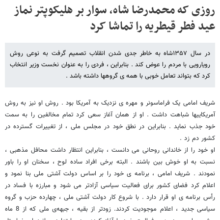
روزی که محمدرضا شاه، سوار بر هلیکوپتر نماز
عید فطر قیطریه را تماشا کرد
در سال ۱۳۵۷شاه به خاطر جدی شدن انقلاب تصمیم گرفت به نوعی روش
رویارویی با مردم را عوض کند . بنابراین ، فردی را به عنوان نخست وزیر انتخاب
کرد که بتواند تعامل خوبی با همه ی گروهها داشته باشد .
شریف امامی یک فراماسونر و مهره ی نزدیک به آمریکا بود . روش او نیز به روش
آمریکاییها شباهت داشت . او از همان آغاز سعی کرد تمام مخالفین را به سمت
خود جذب نماید . بنابراین در نطق خود در مجلس ملی ، از تغییرات گسترده در
کشور دم زد .
او خود را از خاندانی روحانی می دانست ، بنابراین انتظار داشت محافل مذهبی ،
نسبت به او خوش بین باشند . البته برخی افراد ساده لوح ، سخنان او را باور
نمودند . شریف امامی ، برنامه ی خود را بر اساس دولت آشتی ملی بنا نمود و
اعلام کرد فضای کشور برای فعالیت سیاسی آزادتر می شود و مبارزه با فساد در
رأس برنامه ی او قرار دارد . با شروع کار دولت آشتی ملی ، چهارده حزب و گروه
سیاسی جدید ، اعلام موجودیت کردند. زودتر از بقیه ، جبهه‌ی ملی که از 8 ماه