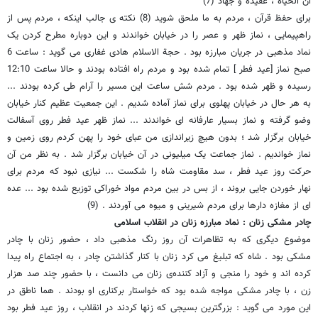
ان الحیاة ، عقیدة و جهاد (7)
برای حفظ قرآن ، مردم به ما ملحق شوید (8) نکته ی جالب اینکه ، مردم پس از
راهپیمایی ، نماز ظهر و عصر را در خیابان خواندند و این دوباره مطرح کردن یک
نماد مذهبی در جریان مبارزه بود . حجة الاسلام هادی غفاری می گوید : ساعت 6
صبح نماز [عید فطر ] تمام شده بود و مردم راه افتاده بودند و حالا ساعت 12:10
رسیده و ظهر شده بود . مردم شش ساعت این مسیر را آرام طی کرده بودند ...
به هر حال در خیابان پهلوی برای نماز آماده شدیم . این جمعیت عظیم کنار خیابان
وضو گرفته و نماز بسیار عارفانه ای خواندند ... نماز ظهر عید فطر روی آسفالت
خیابان برگزار شد ؛ بدون هیچ زیراندازی من عبای خود را پهن کردم روی زمین و
نماز خواندیم . نماز جماعت یک میلیونی در آن خیابان برگزار شد . به نظر من آن
حرکت روز عید فطر ، سد مقاومت شاه را شکست ... نیازی نبود که مردم برای
نهار خوردن جایی بروند ، از بس در بین مردم مواد خوراکی توزیع شده بود ... عده
ای از مغازه دارها برای مردم شیرینی و میوه می آوردند . (9)
چادر مشکی زنان : نماد مبارزه زنان در انقلاب اسلامی
موضوع دیگری که به تظاهرات آن روز رنگ مذهبی داد ، حضور زنان با چادر
مشکی بود . شاه که تبلیغ می کرد زنان با کنار گذاشتن چادر ، به اجتماع راه پیدا
کرده اند و خود را منجی و آزاد کننده‌ی زنان می دانست ، با حضور چند صد هزار
زن ، با چادر مشکی مواجه شده بود که خواستار برکناری او بودند . هما ناطق در
این مورد می گوید : بزرگترین بسیجی که زنها کردند در انقلاب ، روز عید فطر بود