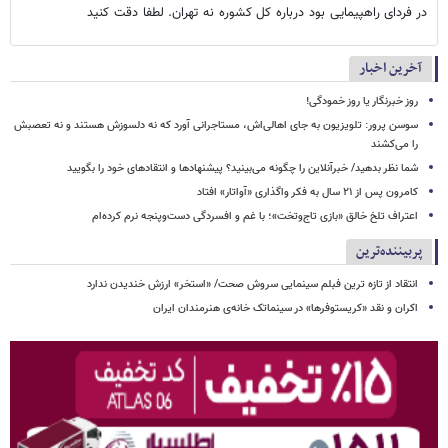
در فردای راهپیمایی بود درباره کل کشوره نه تهران. لطفا دقت کنید
آخرین اخبار
روز خبرنگار یا روز خمودگی!
سوسن پرور: تلویزیون به جای اهالی‌اش، مستاجرانی آورد که نه دلسوزش هستند و نه تعصبش
را می‌کشند
شما نظر بدهید/ خبرآنلاین را چگونه می‌بینید؟ پیشنهادها و انتقادهای خود را بگویید
کامرون پس از ۲۱ سال به فکر واگذاری «آواتار» افتاد
اعتراف تلخ خالق «بازی تاج‌وتخت»؛ با غم و افسردگی دست‌وپنجه نرم کرده‌ام
پربیننده‌ترین
انتقاد از تازه ترین فبلم سینمایی سروش صحت/ «استخر» ارزش خندیدن ندارد
اکران و نقد «کریستوفرها» در سینماتک خانه‌ی هنرمندان ایران