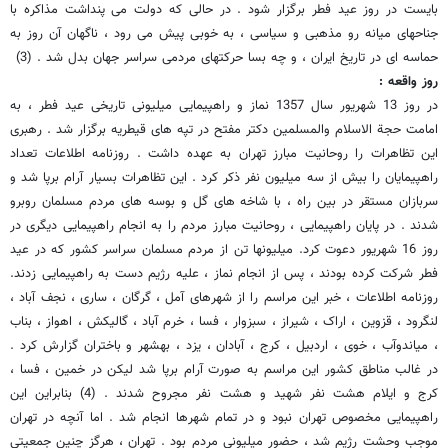
بایست در روز عید فطر برگزار شود . در حالی که دولت می پنداشت مذاکره با
جناحهای میانه رو مذهبی و سیاسی ، به خوبی پیش می رود ، ناگهان آن روز به
حماسه ای در تاریخ ایران ، و چه بسا حرکتهای مردمی سراسر جهان بدل شد . (3)
روز واقعه :
در روز 13 شهریور سال 1357 نماز و راهپیمایی میلیونی تاریخی عید فطر ، به
امامت حجة الاسلام والمسلمین دکتر مفتح در تپه های قیطریه برگزار شد . رهبری
این تظاهرات را روحانیت مبارز تهران به عهده داشت . روزنامه اطلاعات تعداد
راهپیمایان را بیش از سه میلیون نفر ذکر کرد . این تظاهرات بسیار آرام برپا شد و
سربازان مستقر در بین راه ، با شاخه های گل و بوسه های مردم مسلمان روبرو
شدند . در پایان راهپیمایی ، روحانیت مبارز مردم را به انجام راهپیمایی دیگری در
روز 16 شهریور دعوت کرد. میلیونها تن از مردم مسلمان سراسر کشور که در عید
فطر شرکت کرده بودند ، پس از انجام نماز ، علیه رژیم دست به راهپیمایی زدند.
روزنامه اطلاعات ، خبر این مراسم را از شهرهای آمل ، گرگان ، ساری ، نجف آباد ،
لنگرود ، قزوین ، اراک ، شیراز ، سبزوار ، فسا ، خرم آباد ، گالیکش ، اهواز ، بناب
، میاندوآب ، خوی ، اردبیل ، کرج ، آبادان ، یزد ، بهشهر و باختران گزارش کرد .
در غالب مناطق کشور این مراسم به صورت آرام برپا شد لیکن در خمین ، فسا ،
کرج و ایلام هشت نفر شهید و هشت نفر مجروح شدند . (4) بنابراین این
راهپیمایی مخصوص تهران نبود و در تمام شهرها انجام شد . اما آنچه در تهران
موجب وحشت رژیم شد ، حضور میلیونی مردم بود . تهران ، هرگز چنین جمعیتی