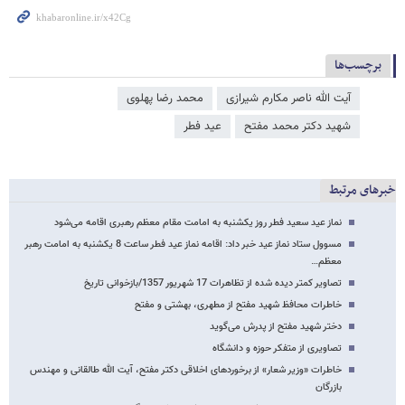
برچسب‌ها
آیت الله ناصر مکارم شیرازی
محمد رضا پهلوی
شهید دکتر محمد مفتح
عید فطر
خبرهای مرتبط
نماز عید سعید فطر روز یکشنبه به امامت مقام معظم رهبری اقامه می‌شود
مسوول ستاد نماز عید خبر داد: اقامه نماز عید فطر ساعت 8 یکشنبه به امامت رهبر
معظم…
تصاویر کمتر دیده شده از تظاهرات 17 شهریور 1357/بازخوانی تاریخ
خاطرات محافظ شهید مفتح از مطهری، بهشتی و مفتح
دختر شهید مفتح از پدرش می‌گوید
تصاویری از متفکر حوزه و دانشگاه
خاطرات «وزیر شعار» از برخوردهای اخلاقی دکتر مفتح، آیت الله طالقانی و مهندس
بازرگان