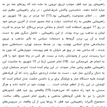
راهپیمای روز عید فطر، موجب تزریق نیرویی به ملت شد که روزهای بعد نیز به
مبازه ادامه دهند. «نخستین واکنش شریف‌امامی ، در برابر راهپیمایی عظیم عید
فطر، .... اعلام ممنوعیت راهپیمایی بود.(17) اما مردم در روز 16 شهریور نیز
راهپیمایی عظیمی به راه انداختند. دولت و شاه مجبور شدند از آخرین حربه‌ی خود
در روز 17 شهریور استفاده کنند: کشتار و سلاخی مردم بی‌دفاع. اما مردم به قدرت
ایمان و مذهب پی برده بودند. از این راهپیمایی ، حاصل دیگری هم به دست
آمده و آن پی بردن گروه‌ها و دستجات سیاسی به تأثیر مذهب و نیروی
سازماندهی جناح اسلامی نهضت بود. در صدها مسجد تهران، دسته‌هایی جمع
شدند ، که ساعتی بعد در پیج هر خیابان به هم پیوستند. جویبارهایی که چون به
دریا رسیدند، ترس از وجودشان رخت بر بست. هر کس در پناه جمع، خود را قادر
به انجام هر غیرممکنی دید. (18) امام خمینی (ره) در 15 شهریور به مناسبت این
راهپیمایی عظیم پیامی صادر نمودند. در این پیام آمده است: «مردم مسلمان ایران
به دنبال برگزاری نماز عید ، دست به عبادت ارزنده‌ی دیگری زدند که آن فریادهای
کوبنده علیه دستگاه جبار و چپاولگر برای بر پا داشتن حکمت عدل اسلام است که
کوشش در این راه از اعظم عبادات است. .... نهضت خود در ادامه داده و هرگز
سستی به خود راه ندهید که نمی‌دهید».(19) واقعه‌ی روز عید فطر، کشورهای
خارجی را نیز به نقش گروه‌های مذهبی و رهبری امام خمینی واقف ساخت.
«مجموع تأثیرات راهپیمایی عید فطر، تا روزها پس از آن واقعه، در سرویس‌های