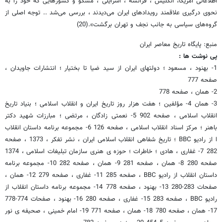
اطلاعاتی آمریکا، انگلیس ، فرانسه ، اسرایلی ، مسکو و کشورهایی که خود را به
نحوی درگیری علاقمند رویدادهای ایران می‌دیدند ، بررسی می‌شد .. توجه اصلی از
گروه‌های سیاسی به جانب نجف و تهران برگشت».(20)
منبع: پایگاه تاریخ معاصر ایران
پی نوشت ها :
1- بهنود ، مسعود ؛ دولتهای ایران از سید ضیا تا بختیار ؛ انتشارات جاویدان ،
صفحه 777
2- همان ، صفحه 778
3- همان 4- مؤلفین ؛ هفت هزار روز تاریخ ایران و انقلاب اسلامی ؛ بنیاد تاریخ
انقلاب اسلامی ، صفحه 902 5- نعمتی زادگان ، مرتضی ؛ مبارزات شهید دکتر
باهنر ؛ مرکز اسناد انقلاب اسلامی ، صفحه 126 6- مجموعه برنامه داستان انقلاب
ا از رادیو BBC ؛ تاریخ شفاهی انقلاب اسلامی ایران ، نشر تفکر ، 1373 ، صفحه
282 7- غفاری ، هادی ؛ خاطرات ؛ حوزه ی هنری سازمان تبلیغات اسلامی ، 1374
صفحه 280 8- همان ، صفحه 281 9- همان ، صفحه 282 10- مجموعه برنامه
داستان انقلاب از رادیو BBC ، صفحه 285 11- غفاری ، صفحه 279 12- همان ،
صفحات 283-280 13- بهنود ، صفحه 778 14- مجموعه برنامه داستان انقلاب از
رادیو BBC ، صفحه 283 15- غفاری ، صفحه 280 16- بهنود ، صفحات 774-778
17- همان ، صفحه 780 18- همان ، صفحه 771 19- امام خمینی ، صحیفه ی نور