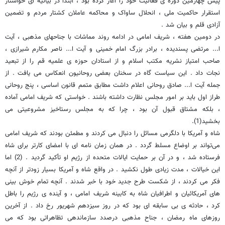
پیش چهارمین دوره ی فعالیت خود را آغاز کرده بود ، ابتدا در بیانیه ای خواستار
استقرار حاکمیت ملی ، انحلال ساواک و محاکمه عاملان کشتار مردم و تضمین
آزادی قلم و بیان شد .
در دومین هفته ، شریف امامی در ادامه روند مماشات با جناحهای مذهبی ، آیت
ا... مرتضی پسندیده ، برادر بزرگ امام خمینی و آیت ا... ناصر مکارم شیرازی ،
صاحب امتیاز نشریه مکتب اسلام و از استادان حوزه ی علمیه قم را از تبعید
نجات داد . این سیاست گاه در سخنان بعضی روحانیون انعکاس می یافت . از
جمله آیت ا... صادق روحانی اعلام داشت مطابق متمم قانون اساسی ، پنج روحانی
طراز اول باید بر امور مجلس نظارت داشته باشند . خواستی که شریف امامی آماده
، بلکه مشتاق قبول آن بود ، چرا که به مجلس رستاخیز مشروعیتی می
بخشید(1).
شاه و آمریکا با دلگرمی مسائل را دنبال می کردند و مطمئن بودند که شریف امامی
می‌تواند بر اوضاع مسلط گردد . در همان زمان نامه ای با امضای کارتر برای شاه
فرستاده شد ، و در آن بر حمایت ایالات متحده از رژیم او تأکید گردید . (2) اما
این خیالات ، مدت زیادی طول نکشید . در واقع شاه و آمریکا بسیار زودتر از آنچه
فکر می کردند ، از شکست طرح جدید خود با خبر شدند . آنچه تمام خوش بینی
های آمریکائیان و اطرافیان شاه به کابینه شریف امامی ، و آینده ی رژیم را باطل
کرد ، حادثه ی بی سابقه ای بود که در روز سیزدهم شهریور رخ داد . از آخرین
روزهای ماه رمضان ، جناح مذهبی درصدد سازماندهی تظاهراتی بود که می