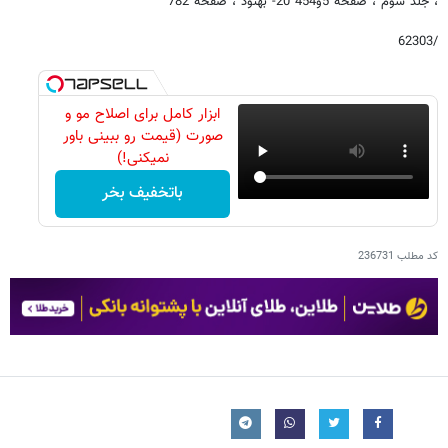
، جلد سوم ، صفحه 5و454 20- بهنود ، صفحه 782
/62303
ابزار کامل برای اصلاح مو و
صورت (قیمت رو ببینی باور
نمیکنی!)
باتخفیف بخر
کد مطلب
236731