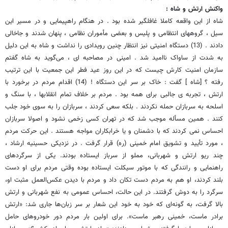
واکنش ارتش و شاه :
شاه از این واقعه کاملا غافلگیر شده بود . در هنگام راهپیمایی و در مسیر این
سیل ، گروههای انتظامی و پلیس و بعضی مأموران نظامی ، پنهان شدند و جاخالی
دادند . (13) دستگاه امنیتی نیز انتظار چنین رویدادی را نداشت و شاه به این دلیل
به شدت از ساواک ناامید شد . امینی در مصاحبه ای ، می‌گوید به شاه گفتم
سازمان امنیت کارش چیست که در این روز عید فطر این جمعیت با این ترتیب
رفته ؟ [شاه ] گفت : خاک بر سر این دستگاه ! (14) اقدام مردم در برخورد با
ارتش ، تجربه ی جالبی برای همه بود . مردم بر خلاف تمام انقلابها ، با سنگ و
اسلحه به سربازان حمله نکردند . بلکه سعی کردند ، سربازان را به سوی خود جلب
کنند . همین مسأله موجب شد که در تهران کسی زخمی نشود و اصولا سربازان
احساس نمی کردند که با دشمنان و یا خرابکاران مواجه هستند . این حرکت مردم
، مورد تأیید و تشویق امام خمینی (ره) قرار گرفت . در نزدیکی حسینیه ارشاد ،
چند ریو ارتش و شهربانی، مملو از سرباز ایستاده بودند. یکی از سرگردهای
راهنمایی و رانندگی که با موتور سیکلت ایستاده بوده وقتی مردم برای او دست
بلند کردند، او هم به مردم دست تکان داد و مردم با دیدن عکس‌العمل مثبت او،
سرگرد را به دوش گرفتند. در این حالت، احساس عمومی به نفع شهربانی و ارتش
بالا گرفت، به گونه‌ای که خود به خود این شعار بر سر زبان‌ها جاری شد: «ارتش
برادر ماست، خمینی رهبر ماست». برای اولین بار مردم دور خودروهای حامل