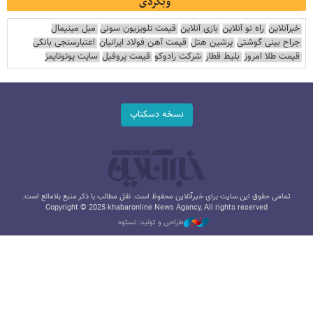
وبگردی
خبرآنلاین
راه نو آنلاین
بازی آنلاین
قیمت تلویزیون سونی
مبل مینیمال
جراح بینی گوشتی
پرشین هتل
قیمت آهن فولاد ایرانیان
اعتبارسنجی بانکی
قیمت طلا امروز
بلیط قطار
شرکت رادوکو
قیمت پروفیل
سایت یوتوتایمز
نسخه دسکتاپ
تمامی حقوق این سایت برای خبرآنلاین محفوظ است. نقل مطالب با ذکر منبع بلامانع است.
Copyright © 2025 khabaronline News Agancy, All rights reserved
طراحی و تولید: نستوه