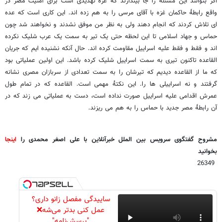
اگر بتوانند این مسئله را جا بیندازند که غزه تهدیدی است برای امنیت مصر در
واقع رابطۀ حاکمان غزه با آقای مرسی را به هم زده اند. این کاری است که عده
ای تلاش کردند که انجام دهند ولی به نظر من موفق نشدند و نخواهند شد چون
حماس و جهاد اسلامی تا این لحظه حتی یک تیر به سمت یک عرب شلیک نکرده
اند و فقط و فقط علیه اسراییل مقاومت کرده اند. حال آنکه نشنیده ایم که جریان
القاعده تاکنون تیری به سمت اسراییل شلیک کرده باشد. این اولین عملیاتی بود
که ما از القاعده دیدیم که تیرشان را به سمت تعدادی از سربازان مصری نشانه
گرفتند و نه اسراییلی ها را. این نکتۀ مهمی است. القاعده که در تمام طول
عمرش اقدامی علیه اسراییل صورت نداده است، دست به عملیاتی می زند که در
آن رابطۀ مصر جدید با حماس را به هم می ریزند.
مشروح گفتگوی سرویس بین الملل خبرآنلاین با علی اصغر محمدی را
اینجا
بخوانید
26349
ساییدگی مفصل زانو داری؟
عمل کنی بدتر می‌شه❌
"پرسش‌نامه"