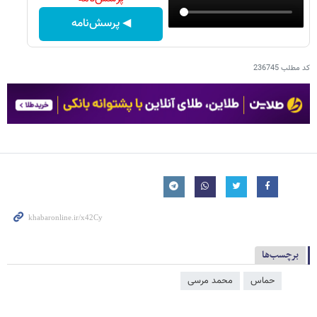
◀ پرسش‌نامه
کد مطلب
236745
برچسب‌ها
حماس
محمد مرسی