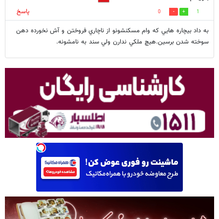
پاسخ
0
1
به داد بيچاره هايي كه وام مسكنشونو از ناچاري فروختن و آش نخورده دهن
سوخته شدن برسين.هيچ ملكي ندارن ولي سند به نامشونه.