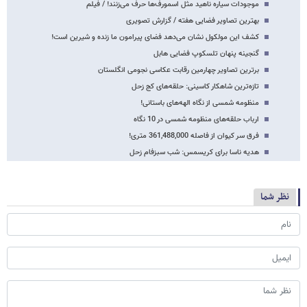
موجودات سیاره ناهید مثل اسمورف‌ها حرف می‌زنند! / فیلم
بهترین تصاویر فضایی هفته / گزارش تصویری
کشف این مولکول نشان می‌دهد فضای پیرامون ما زنده و شیرین است!
گنجینه پنهان تلسکوپ فضایی هابل
برترین تصاویر چهارمین رقابت عکاسی نجومی انگلستان
تازه‌ترین شاهکار کاسینی: حلقه‌های کج زحل
منظومه شمسی از نگاه الهه‌های باستانی!
ارباب حلقه‌های منظومه شمسی در 10 نگاه
فرق سر کیوان از فاصله 361,488,000 متری!
هدیه ناسا برای کریسمس: شب سبزفام زحل
نظر شما