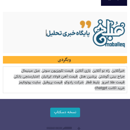
وبگردی
خبرآنلاین
راه نو آنلاین
بازی آنلاین
قیمت تلویزیون سونی
مبل مینیمال
جراح بینی گوشتی
پرشین هتل
قیمت آهن فولاد ایرانیان
اعتبارسنجی بانکی
قیمت طلا امروز
بلیط قطار
شرکت رادوکو
قیمت پروفیل
سایت یوتوتایمز
خرید اکانت chatgpt
نسخه دسکتاپ