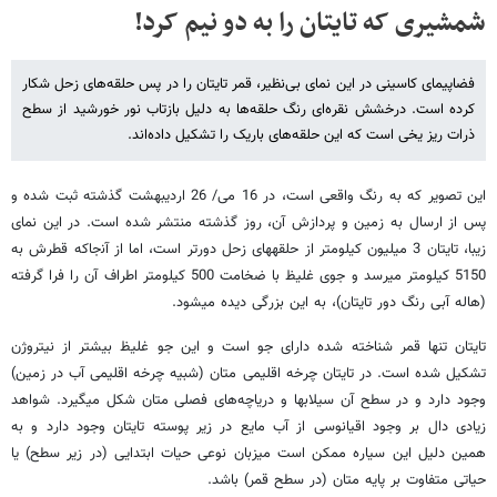
شمشیری که تایتان را به دو نیم کرد!
فضاپیمای کاسینی در این نمای بی‌نظیر، قمر تایتان را در پس حلقه‌های زحل شکار
کرده است. درخشش نقره‌ای رنگ حلقه‌ها به دلیل بازتاب نور خورشید از سطح
ذرات ریز یخی است که این حلقه‌های باریک را تشکیل داده‌اند.
این تصویر که به رنگ واقعی است، در 16 می/ 26 اردیبهشت گذشته ثبت شده و
پس از ارسال به زمین و پردازش آن، روز گذشته منتشر شده است. در این نمای
زیبا، تایتان 3 میلیون کیلومتر از حلقه‎های زحل دورتر است، اما از آن‍‌جاکه قطرش به
5150 کیلومتر می‎رسد و جوی غلیظ با ضخامت 500 کیلومتر اطراف آن را فرا گرفته
(هاله آبی رنگ دور تایتان)، به این بزرگی دیده می‎شود.
تایتان تنها قمر شناخته شده دارای جو است و این جو غلیظ بیشتر از نیتروژن
تشکیل شده است. در تایتان چرخه اقلیمی متان (شبیه چرخه اقلیمی آب در زمین)
وجود دارد و در سطح آن سیلاب‏ها و دریاچه‌های فصلی متان شکل می‏گیرد. شواهد
زیادی دال بر وجود اقیانوسی از آب مایع در زیر پوسته تایتان وجود دارد و به
همین دلیل این سیاره ممکن است میزبان نوعی حیات ابتدایی (در زیر سطح) یا
حیاتی متفاوت بر پایه متان (در سطح قمر) باشد.