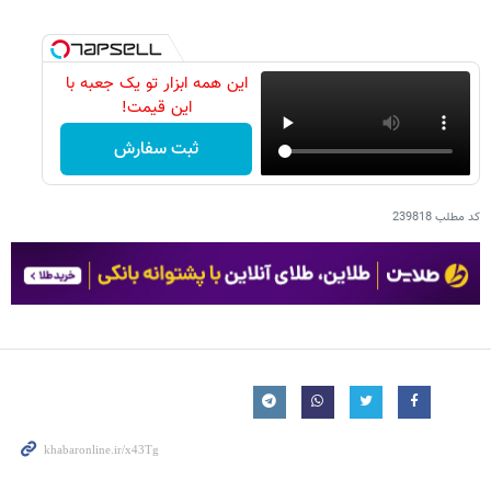
این همه ابزار تو یک جعبه با
این قیمت!
ثبت سفارش
کد مطلب
239818