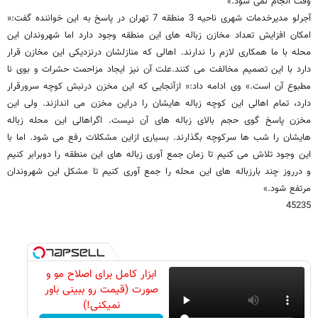
وقت انجام نمی شود.»
آجرلو مدیرخدمات شهری ناحیه 3 منطقه 7 تهران در پاسخ به این خواننده گفت:«
امکان افزایش تعداد مخازن زباله های این منطقه وجود دارد اما شهروندان این
محله با ما همکاری لازم را ندارند. اهالی که منازلشان درنزدیکی این مخازن قرار
دارد با این تصمیم مخالفت می کنند.علت آن نیز ایجاد مزاحمت حشرات و بوی نا
مطبوع آن است.» وی ادامه داد:« ازآنجایی که این مخزن درنبش کوچه سرورقرار
دارد، تمام اهالی این کوچه زباله هایشان را دراین مخزن می اندازند. ولی این
مخزن پاسخ گوی حجم بالای زباله های آن نیست. اگراهالی این محله زباله
هایشان را شب ها سرکوچه بگذارند. بسیاری ازاین مشکلات رفع می شود. اما با
این وجود تلاش می کنیم تا زمان جمع آوری زباله های این منطقه را دوبرابر کنیم
و درروز چند بارزباله های این محله را جمع آوری کنیم تا مشکل این شهروندان
مرتفع شود.»
45235
ابزار کامل برای اصلاح مو و
صورت (قیمت رو ببینی باور
نمیکنی!)