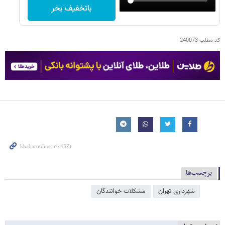
باتخفیف بخر
کد مطلب
240073
برچسب‌ها
شهرداری تهران
مشکلات خوانندگان