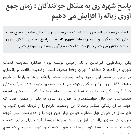
پاسخ شهرداری به مشکل خوانندگان : زمان جمع
آوری زباله را افزایش می دهیم
ایجاد مزاحمت زباله های انباشته شده درخیابان بهار شمالی مشکل مطرح شده
یکی ازخوانندگان بود. مدیرخدمات شهری ناحیه در پاسخ به این مشکل عنوان
داشت تلاش می کنیم با افزایش دفعات جمع آوری مشکل را مرتفع کنیم.
یکی ازمخاطبین خبرآنلاین با نام رحیمی نوشته بود:« عملکرد معاونت خدمات
شهری در ناحیه 3 منطقه 7 تهران واقعا ضعیف است. وضعیت نظافت و پاکسازی
در برخی از معابر این ناحیه واقعا بحرانی است. بااینکه بارها و بارها از طریق
سامانه 137 این مورد را پیگیری کرده ایم با این پاسخها متوجه شده ایم" رسیدگی
شد" " رسیدگی به وضعیت نظافت معابر انجام میشود" "نیاز به مخزن اضافه
نیست"...با این حال خواهشمندم در طول روز سری به یکی از همین معابر که
خودم در آن زندگی میکنم بزنید تا این وضعیت بغرنج را از نزدیک نظاره کنید. به
طور مثال در خیابان بهار شمالی، خیابان ایثار، بین جوادنیا و خداپرست. نبش کوچه
سروربخش مخزن زباله در طول روز بارها و بارها توسط افراد خیابانی جابجا شده و
کلیه زباله ها به وسط کوچه ریخته میشود. شست و شوی معابر هم که هیچ