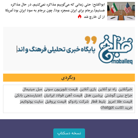
ابوالفتح: حتی زمانی که می‌گوییم مذاکره نمی‌کنیم، در حال مذاکره
هستیم/ برجام برای ایران معجزه بود/ چون برجام به سود ایران بود آمریکا
از آن خارج شد
وبگردی
خبرآنلاین
راه نو آنلاین
بازی آنلاین
قیمت تلویزیون سونی
مبل مینیمال
جراح بینی گوشتی
پرشین هتل
قیمت آهن فولاد ایرانیان
اعتبارسنجی بانکی
قیمت طلا امروز
بلیط قطار
شرکت رادوکو
قیمت پروفیل
سایت یوتوتایمز
خرید اکانت chatgpt
نسخه دسکتاپ