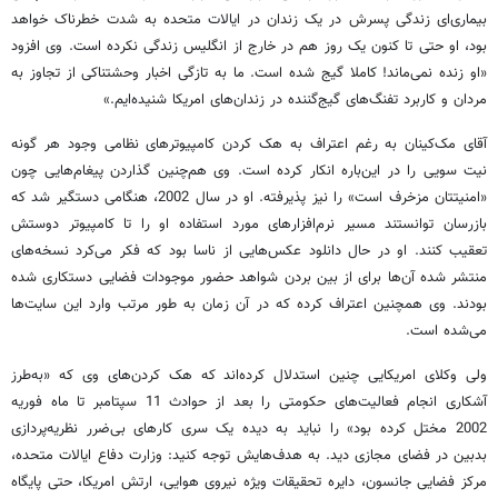
بیماری‌ای زندگی پسرش در یک زندان در ایالات متحده به شدت خطرناک خواهد
‌بود، او حتی تا کنون یک روز هم در خارج از انگلیس زندگی نکرده است. وی افزود
«او زنده نمی‌ماند! کاملا گیج شده است. ما به تازگی اخبار وحشتناکی از تجاوز به
مردان و کاربرد تفنگ‌های گیج‌گننده در زندان‌های امریکا شنیده‌ایم.»
آقای مک‌کینان به رغم اعتراف به هک کردن کامپیوترهای نظامی وجود هر گونه
نیت سویی را در این‌باره انکار کرده است. وی هم‌چنین گذاردن پیغام‌هایی چون
«امنیتتان مزخرف است» را نیز پذیرفته. او در سال 2002، هنگامی دستگیر شد که
بازرسان توانستند مسیر نرم‌افزارهای مورد استفاده او را تا کامپیوتر دوستش
تعقیب کنند. او در حال دانلود عکس‌هایی از ناسا بود که فکر می‌کرد نسخه‌های
منتشر شده آن‌ها برای از بین بردن شواهد حضور موجودات فضایی دستکاری شده
بودند. وی همچنین اعتراف کرده که در آن زمان به طور مرتب وارد این سایت‌ها
می‌شده است.
ولی وکلای امریکایی چنین استدلال کرده‌اند که هک کردن‌های وی که «به‌طرز
آشکاری انجام فعالیت‌های حکومتی را بعد از حوادث 11 سپتامبر تا ماه فوریه
2002 مختل کرده بود» را نباید به دیده یک سری کارهای بی‌ضرر نظریه‌پردازی
بدبین در فضای مجازی دید. به هدف‌هایش توجه کنید: وزارت دفاع ایالات متحده،
مرکز فضایی جانسون، دایره تحقیقات ویژه نیروی هوایی، ارتش امریکا، حتی پایگاه