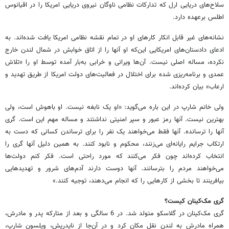
سلاح‌های دریایی ارل که تدارکات نظامی ناوگان نیروی دریایی امریکا را در اقیانوس
اطلس برعهده دارد.
نشانه‌های غیر قابل انکار کارهای او در تمام نقشه نظامی امریکا یافت شده‌اند. به
ادعای دادستان‌های امریکایی این‌که او آنها را از اتاق خوابش در شمال لندن خارج
نکرده، مساله اصلی نیست. آن‌ها ویرانی و خرابی به‌بار آمده توسط او را «تلاش
عمدی و برنامه‌ریزی شده برای اختلال در فعالیت‌های دولت امریکا از طریق تهدید و
ارعاب» بیان کرده‌اند.
ولی خانم شارپ در این باره می‌گوید: «او یک نابغه نیست. او باهوش است، ولی
بهترین نیست. آنها رمز عبور و سپر امنیتی نداشتند و مساله مهم این است. گری
آنها را ترسانده. آنها فقط می‌خواهند یک نفر را برای ترساندن کسانی که دست به
ارتکاب جرایم رایانه‌ای می‌زنند، محکوم و نابود کنند. به همین دلیل آنها گری را
انتخاب کرده‌اند چون فکر می‌کنند که مورد راحتی است. فکر کنم دولت‌ها
می‌خواهند مردم را بترسانند. آنها دوست دارند آدم‌های شرور و تهدیدهایی
بیافرینند تا بخشی از کارهایی را که انجام می‌دهند، توجیه کنند.»
گری مک‌کینان کیست؟
گری مک‌کینان در گلاسکو متولد شد. در 6 سالگی و بعد از متارکه پدر و مادرش،
همراه مادرش به لندن نقل مکان کرد و در آن‌جا از ناپدریش، ویلسون شارپ،