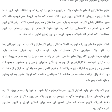
کارهایش مجبور به این کار شده است.
آقای مک‌کینان ادعای خسارت یک میلیون دلاری را نپذیرفته و اعتقاد دارد این ادعا
فقط برای سرپوش گذاشتن روی این نکته است که «خود آن‌ها هم فهمیده‌اند که
سپر حفاظتی‌شان کارآمد نبوده و باید سپر حفاظتی جدیدی نصب کنند. پذیرفتن این
که من تمام دستگاه‌هایی را که به آنها نفوذ کرده‌ام، از بین برده‌ام؛ به این
معناست که تمام 94 شبکه موجود آن‌ها در آن زمان تخریب شده‌اند.»
البته آقای مک‌کینان یک توجیه کاملا منطقی برای کارهایش که به ادعای آمریکایی‌ها
به آنها یک میلیون دلار خسارت وارد کرده دارد: او خیلی ساده وارد
فوق‌محرمانه‌ترین کامپیوترهای نظامی دنیا می‌شد، همه چیز را به هم می‌ریخت و
به دنبال شواهد انکارناپذیری از وجود زندگی ماورای زمینی و حضور موجودات
فضایی در زمین و اطراف آن می‌گشت! و نیم‌نگاهی هم به یافتن مدارکی از دخالت
دولت فدرال ایالات متحده در حادثه 11 سپتامبر داشت که نهایتا منجر به لو رفتن
و بازداشت وی شد.
این که یک نفر وارد امنیتی‌ترین سیستم‌های دنیا شود و آنها را به‌هم بریزد تا به
قول خودش دنبال یوفوها بگردد، آن‌هم به بهای یک میلیون دلار از جیب وزارت
دفاع امریکا، کاری است که حتی تصور آن هم برای استن لورل و الیور هاردی
غیرممکن بود.