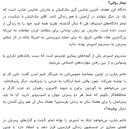
بیمار روانی؟
دادگاه این هفته، آخرین شانس گری مک‌کینان و مادرش جانیس شارپ است که
یک بار دیگر بتوانند در آرامش با هم زندگی کنند. آقای مک‌کینان با شکست در
تمام دادگاه‌های استیناف طی 6 سال گذشته، تقریبا همه امید خود را به زندگی از
دست داده است. مادرش نیز زمان چندانی برای متقاعد کردن مقامات به این‌که
بزرگ‌ترین هک نظامی تاریخ، نه برای حمله تروریستی به امریکا بلکه در اثر ابتلای
پسرش به سندروم اسپرجر بوده، ندارد.
سندروم اسپرجر یکی از گونه‌های بیماری اوتیسم است که سبب رفتارهای تکراری یا
وسواس و از بین رفتن مهارت‌های اجتماعی می‌شود.
خانم شارپ در اولین مصاحبه عمومی‌اش به خبرنگار تایمز لندن گفت: «این کار او
را توجیه نمی‌کند. چون وقتی شما ارتکاب به جرمی را پذیرفتید، دیگر پذیرفته‌اید.
من می‌خواهم به گوردون براون و دیوید کامرون، رهبران دو حزب کارگر و
محافظه‌کار بگویم که شما هر دو پسران جوان و آسیب‌پذیر دارید. آیا ما باید
پسرانمان را برای هفتاد سال به زندان بفرستیم؟ هفتاد سال آن هم برای گشتن به
دنبال یوفوها؟»
خانم شارپ می‌خواهد ابتلا به اسپرجر را بهانه تمام گشت و گذارهای پسرش در
فضای مجازی در جستجوی زندگی فرازمینی قرار دهد و اعتقاد دارد با چنین