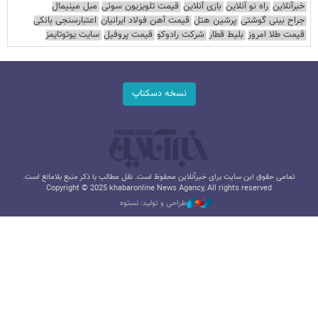
خبرآنلاین
راه نو آنلاین
بازی آنلاین
قیمت تلویزیون سونی
مبل مینیمال
جراح بینی گوشتی
پرشین هتل
قیمت آهن فولاد ایرانیان
اعتبارسنجی بانکی
قیمت طلا امروز
بلیط قطار
شرکت رادوکو
قیمت پروفیل
سایت یوتوتایمز
نسخه دسکتاپ
تمامی حقوق این سایت برای خبرآنلاین محفوظ است. نقل مطالب با ذکر منبع بلامانع است.
Copyright © 2025 khabaronline News Agancy, All rights reserved
طراحی و تولید: نستوه