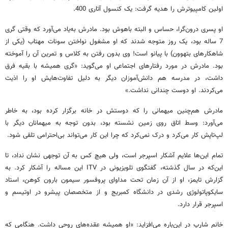
اولین کامپیوترش را هدیه گرفت: یک کنسول آتاری 400.
او پسری درون‌گرا، حساس و البته باهوش بود. مادرش به‌یاد می‌آورد که وقتی گری
7 ساله بود، یک روز متوجه شدند که او مشغول نواختن سونات مهتاب (یکی از
شاهکارهای بتهوون) با پیانو است! وی بدون رفتن به کلاس و تمرین آن را آموخته
بود. مادرش در مورد رفتارهای اجتماعی او می‌گوید: «گری همیشه با بقیه فرق
داشت، در مدرسه هم دانش‌آموزان دیگر به دلیل تفاوت‌هایش او را اذیت
می‌کردند. او دوست چندانی نداشت.»
مادرش هم‌چنین میهمانی را که دوستش در خانه برگزار کرده بود، به خاطر
می‌آورد: وسط اتاق روی زمین نشسته بود، بدون توجه به میهمانان دیگر با
لپ‌تاپش کار می‌کرد و درک نمی‌کرد که چرا این کار می‌تواند بی‌احترامی تلقی شود.
تمام این‌ها علایم آشکار اسپرجر است، ولی هیچ کس به آن توجهی نشان نداد، تا
این‌که در سال گذشته، گفتگوی تلویزیونی در ITV این مساله را آشکار کرد. به
گزارش تایمز، او از آن زمان تحت مداوای پروفسور سیمون بارون کوهن، استاد
سایکوپاتولوژی رشدی در دانشگاه کمبریج و از متخصصان پیشرو در اوتیسم و
اسپرجر قرار دارد.
خانم شارپ در این‌باره‌ می‌افزاید: «او همیشه عقده‌های روحی داشت. هنگامی که