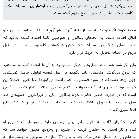
مرد بی‌کاره شمال لندن را به انجام بزرگ‌ترین و خسارت‌بارترین عملیات هک
کامپیوترهای نظامی در طول تاریخ متهم کرده است.
مجید جویا
: اگر بتوانید به بعد از به‌یاد آوردن هر آن‌چه از 11 سپتامبر به این سو
اتفاق افتاده است، به ادعاهای پنتاگون و هم‌چنین ناسا اعتماد کنید؛ بدانید که
عامل اصلی بزرگ‌ترین عملیات هک کردن شبکه‌های کامپیوتری نظامی در طول
تاریخ در آستانه تحویل به آمریکا قرار دارد.
ولی اگر شما هم مانند خیلی‌های دیگر نمی‌توانید به آن‌ها اعتماد کنید و مطمئنید
که دروغ می‌گویند، متاسفانه باید بگوییم در اصل قضیه تفاوتی حاصل نمی‌شود،
چون آن‌ها دست‌کم در مورد قسمتی از خبر راست می‌گویند! تنها تغییر احتمالا این
خواهد بود که خبر را این‌گونه بخوانید :«نظام قضایی بریتانیا منتظر نتیجه دادگاهی
است که در صورت صدور حکم دلخواه پنتاگون، یکی از بزرگ‌ترین احمق‌های صد
سال اخیر دنیا را تحویل ایالات متحده خواهد داد تا بقیه عمرش را در زندان‌های
آنجا سپری کند.»
گری مک‌کینان 42 ساله دلایل زیادی برای ترسیدن دارد و دورنمای آینده برای او
تیره و تار است. به احتمال قریب به یقین، او به‌زودی مجبور خواهد شد که
خانه‌اش را در شمال لندن ترک کند و برای 70 سال در سوییتی با چشم‌انداز نه