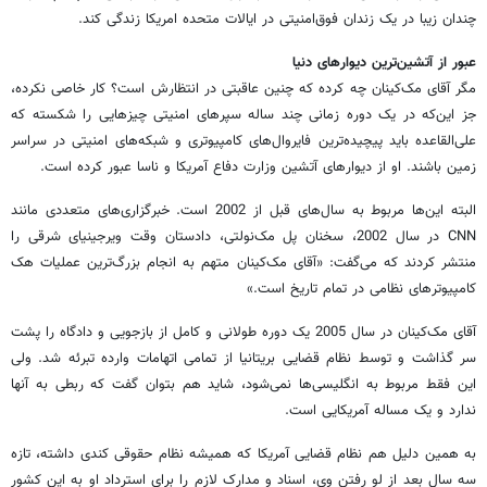
چندان زیبا در یک زندان فوق‌امنیتی در ایالات متحده امریکا زندگی کند.
عبور از آتشین‌ترین دیوارهای دنیا
مگر آقای مک‌کینان چه کرده که چنین عاقبتی در انتظارش است؟ کار خاصی نکرده،
جز این‌که در یک دوره زمانی چند ساله سپرهای امنیتی چیزهایی را شکسته که
علی‌القاعده باید پیچیده‌ترین فایروال‌های ‌کامپیوتری و شبکه‌های امنیتی در سراسر
زمین باشند. او از دیوارهای آتشین وزارت دفاع آمریکا و ناسا عبور کرده است.
البته این‌ها مربوط به سال‌های قبل از 2002 است. خبرگزاری‌های متعددی مانند
CNN در سال 2002، سخنان پل مک‌نولتی، دادستان وقت ویرجینیای شرقی را
منتشر کردند که می‌گفت: «آقای مک‌کینان متهم به انجام بزرگ‌ترین عملیات هک
کامپیوترهای نظامی در تمام تاریخ است.»
آقای مک‌کینان در سال 2005 یک دوره طولانی و کامل از بازجویی و دادگاه را پشت
سر گذاشت و توسط نظام قضایی بریتانیا از تمامی اتهامات وارده تبرئه شد. ولی
این فقط مربوط به انگلیسی‌ها نمی‌شود، شاید هم بتوان گفت که ربطی به آنها
ندارد و یک مساله آمریکایی است.
به همین دلیل هم نظام قضایی آمریکا که همیشه نظام حقوقی کندی داشته، تازه
سه سال بعد از لو رفتن وی، اسناد و مدارک لازم را برای استرداد او به این کشور