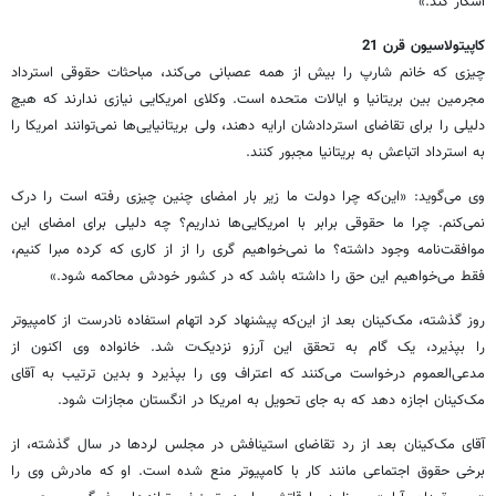
آشکار کند.»
کاپیتولاسیون قرن 21
چیزی که خانم شارپ را بیش از همه عصبانی می‌کند، مباحثات حقوقی استرداد
مجرمین بین بریتانیا و ایالات متحده است. وکلای امریکایی نیازی ندارند که هیچ
دلیلی را برای تقاضای استردادشان ارایه دهند، ولی بریتانیایی‌ها نمی‌توانند امریکا را
به استرداد اتباعش به بریتانیا مجبور کنند.
وی می‌گوید: «این‌که چرا دولت ما زیر بار امضای چنین چیزی رفته است را درک
نمی‌کنم. چرا ما حقوقی برابر با امریکایی‌ها نداریم؟ چه دلیلی برای امضای این
موافقت‌نامه وجود داشته؟ ما نمی‌خواهیم گری را از از کاری که کرده مبرا کنیم،
فقط می‌خواهیم این حق را داشته باشد که در کشور خودش محاکمه شود.»
روز گذشته، مک‌کینان بعد از این‌که پیشنهاد کرد اتهام استفاده نادرست از کامپیوتر
را بپذیرد، یک گام به تحقق این آرزو نزدیک‌ت شد. خانواده وی اکنون از
مدعی‌العموم درخواست می‌کنند که اعتراف وی را بپذیرد و بدین ترتیب به آقای
مک‌کینان اجازه دهد که به جای تحویل به امریکا در انگستان مجازات شود.
آقای مک‌کینان بعد از رد تقاضای استینافش در مجلس لردها در سال گذشته، از
برخی حقوق اجتماعی مانند کار با کامپیوتر منع شده است. او که مادرش وی را