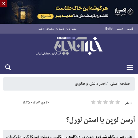
×
فارسی
العربية
English
تماس با ما
درباره ما
تبلیغات
آرشیو
پنجشنبه ۱۵ مرداد ۱۴۰۵
صفحه اصلی
اخبار دانش و فناوری
۳۰ دی ۱۳۸۷ - ۱۱:۲۵
۰ نفر
آرسن لوپن یا استن لورل؟
علی‌رغم بی‌گناه شناخته شدن در دادگاه‌های انگلیس، دولت آمریکا گری مک‌کینان،