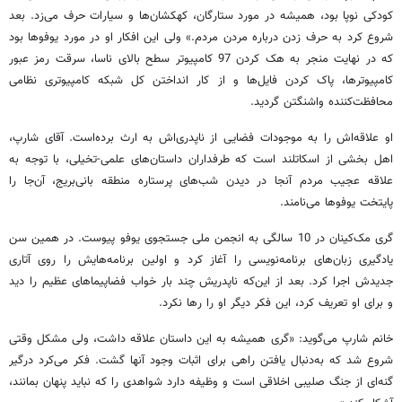
کودکی نوپا بود، همیشه در مورد ستارگان، کهکشان‌ها و سیارات حرف می‌زد. بعد
شروع کرد به حرف زدن درباره مردن مردم.» ولی این افکار او در مورد یوفوها بود
که در نهایت منجر به هک کردن 97 کامپیوتر سطح بالای ناسا، سرقت رمز عبور
کامپیوترها، پاک کردن فایل‌ها و از کار انداختن کل شبکه کامپیوتری نظامی
محافظت‌کننده واشنگتن گردید.
او علاقه‌اش را به موجودات فضایی از ناپدری‌اش به ارث برده‌است. آقای شارپ،
اهل بخشی از اسکاتلند است که طرفداران داستان‌های علمی-تخیلی، با توجه به
علاقه عجیب مردم آنجا در دیدن شب‌های پرستاره منطقه بانی‌بریج، آن‌جا را
پایتخت یوفوها می‌نامند.
گری مک‌کینان در 10 سالگی به انجمن ملی جستجوی یوفو پیوست. در همین سن
یادگیری زبان‌های برنامه‌نویسی را آغاز کرد و اولین برنامه‌هایش را روی آتاری
جدیدش اجرا کرد. بعد از این‌که ناپدریش چند بار خواب فضاپیماهای عظیم را دید
و برای او تعریف کرد، این فکر دیگر او را رها نکرد.
خانم شارپ می‌گوید: «گری همیشه به این داستان علاقه داشت، ولی مشکل وقتی
شروع شد که به‌دنبال یافتن راهی برای اثبات وجود آنها گشت. فکر می‌کرد درگیر
گنه‌ای از جنگ صلیبی اخلاقی است و وظیفه دارد شواهدی را که نباید پنهان بمانند،