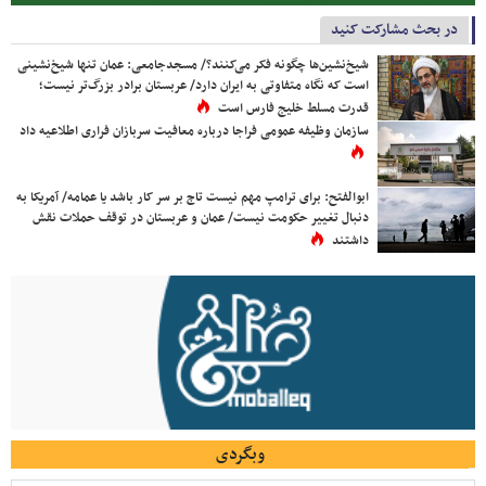
در بحث مشارکت کنید
شیخ‌نشین‌ها چگونه فکر می‌کنند؟/ مسجدجامعی: عمان تنها شیخ‌نشینی
است که نگاه متفاوتی به ایران دارد/ عربستان برادر بزرگ‌تر نیست؛
قدرت مسلط خلیج فارس است
سازمان وظیفه عمومی فراجا درباره معافیت سربازان فراری اطلاعیه داد
ابوالفتح: برای ترامپ مهم نیست تاج بر سر کار باشد یا عمامه/ آمریکا به
دنبال تغییر حکومت نیست/ عمان و عربستان در توقف حملات نقش
داشتند
وبگردی