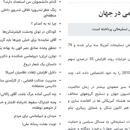
کدام دانشجویان من استعداد دارند؟
زنگ خطر تندروی؛ تلاقی تندروی داخلی 
می در جهان
منطقه‌ای
چرا نه به اعدام ؟
ی تسلیحاتی پرداخته است.
کودکان در تونل وحشت فیلترشکن‌ها
آقای نماینده! برای خیلی چیزها باید گر
این دیپلمات سابق کشورمان نوشته است که طی یک سال گذشته حجم فروش تسلیحات آمریکا سه برابر شده و 79
تحقق وعده صادق نصر الهی به بهانه ی
توازن لرزان؛ دیپلماسی شکننده و دکترین
نویسنده در این یادداشت، نموداری از روزنامه نیویورک تایمز را آورده که در آن جزئیات روند افزایش 35 درصدی سهم
داستان یک شعار دروغ
دلایل افزایش تلفات نظامیان آمریکا
از جمله کشورهایی که سهم بیشتری از واردات تسلیحات آمریکایی در سال 2010 را به خود اختصاص داده اند، چند
مدیریت عدالت قضایی ، از کارآمدی ساز
دادرسی منصفانه
که سیر صعودی بیشتر در زمان حاکمیت
اسیون جهان و تسلیح گروههای مخالف
چه کسی آماده مرگ باشد، آقای زاکانی؟
 هشتاد آمریکائی ها در القاعده سازی و
وجه اشتراک سقوط نادرشاه افشار و خسرو
م اکنون شکل و شمایل زیباتری بنام
از «توهم توطئه»
میدان و دیپلماسی برای مردم
ملات تسلیحاتی به مسائل سیاسی و حمایت
نوبت بعثت رسانه ملی!
ا به سراسر جهان! برخورد دوگانه و چشم