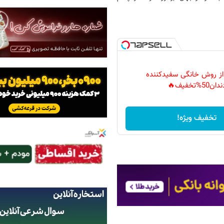
 از روش خانگی سفیدکننده
دان50%تخفیف🔥
تخفیف ویژه!