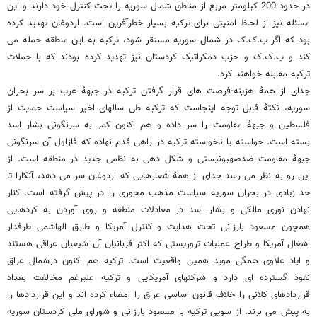
در حدود 200 کیلومتر مربع از مناطق شمال سوریه را تحت کنترل خود دارند و این
مسئله نیز از لحاظ امنیتی برای ترکیه بسیار خطرآفرین است. اردوغان تهدید کرده
بود که اگر پ.ک.ک در شمال سوریه مستقر شود، ترکیه به این منطقه حمله می
کند و پ.ک.ک و حزب دمکراتیک کردستان نیز تهدید کرده بودند که با حملات
ترکیه مقابله خواهند کرد.
جدای از همۀ هزینه-فرصت های قرار گرفتن ترکیه در جبهۀ غرب بر سر بحران
سوریه، نکتۀ قابل توجه اینجاست که ترکیه طی سالهای اخیر سیاست حمایت از
فلسطین و جبهۀ مقاومت را سر داده و هم اکنون کمر به سرنگونی بشار اسد
بسته است. خواسته یا ناخواسته ترکیه در راهی قدم نهاده که فازاول آن سرنگونی
جبهۀ مقاومت ضدصهیونیستی و شکل دهی به نظمی جدید در منطقه است. از
این رو به نظر می رسد جدای از همۀ شعارهایی که اردوغان سر می دهد، آنکارا تا
حد زیادی در بحران سوریه سیاست مذهب محوری را در پیش گرفته است. کنار
نهادن نوری مالکی و بشار اسد در معادلات منطقه و روی آوردن به کردهایی
همچون مسعود بارزانی تحت هدایت و کنترل آمریکا و طارق الهاشمی طرفدار
اشغال آمریکا و طراح عملیات تروریستی که اکثر قربانیان آن شیعیان عراقی هستند
و ایاد علاوی همگی موید همین واقعیت است. ترکیه هم اکنون درشمال عراق
نفوذ گسترده ای دارد و شرکتهای آمریکایی و ترکیه علیرغم مخالفت بغداد
قراردادهای کلانی را خلاف قانون اساسی عراق را امضاء کرده اند و این قراردادها را
به پیش می برند. از سویی ترکیه با مسعود بارزانی و شورای ملی کردستان سوریه