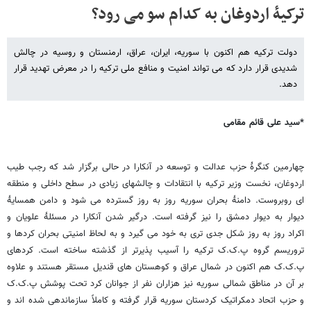
ترکیۀ اردوغان به کدام سو می رود؟
دولت ترکیه هم اکنون با سوریه، ایران، عراق، ارمنستان و روسیه در چالش
شدیدی قرار دارد که می تواند امنیت و منافع ملی ترکیه را در معرض تهدید قرار
دهد.
*سید علی قائم مقامی
چهارمین کنگرۀ حزب عدالت و توسعه در آنکارا در حالی برگزار شد که رجب طیب
اردوغان، نخست وزیر ترکیه با انتقادات و چالشهای زیادی در سطح داخلی و منطقه
ای روبروست. دامنۀ بحران سوریه روز به روز گسترده می شود و دامن همسایۀ
دیوار به دیوار دمشق را نیز گرفته است. درگیر شدن آنکارا در مسئلۀ علویان و
اکراد روز به روز شکل جدی تری به خود می گیرد و به لحاظ امنیتی بحران کردها و
تروریسم گروه پ.ک.ک ترکیه را آسیب پذیرتر از گذشته ساخته است. کردهای
پ.ک.ک هم اکنون در شمال عراق و کوهستان های قندیل مستقر هستند و علاوه
بر آن در مناطق شمالی سوریه نیز هزاران نفر از جوانان کرد تحت پوشش پ.ک.ک
و حزب اتحاد دمکراتیک کردستان سوریه قرار گرفته و کاملاً سازماندهی شده اند و