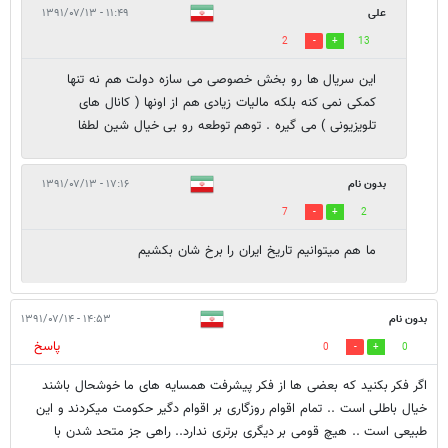
علی
۱۱:۴۹ - ۱۳۹۱/۰۷/۱۳
2
13
این سریال ها رو بخش خصوصی می سازه دولت هم نه تنها
کمکی نمی کنه بلکه مالیات زیادی هم از اونها ( کانال های
تلویزیونی ) می گیره . توهم توطعه رو بی خیال شین لطفا
بدون نام
۱۷:۱۶ - ۱۳۹۱/۰۷/۱۳
7
2
ما هم میتوانیم تاریخ ایران را برخ شان بکشیم
بدون نام
۱۴:۵۳ - ۱۳۹۱/۰۷/۱۴
پاسخ
0
0
اگر فکر بکنید که بعضی ها از فکر پیشرفت همسایه های ما خوشحال باشند
خیال باطلی است .. تمام اقوام روزگاری بر اقوام دگیر حکومت میکردند و این
طبیعی است .. هیچ قومی بر دیگری برتری ندارد.. راهی جز متحد شدن با