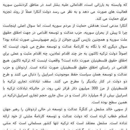
که وابسته به بارزانی است، اقداماتی علیه بشار اسد در مناطق کردنشین سوریه
فعالیت های صورت می دهد و به نظر می رسد دولت آنکارا عملاً از روند تجزیه
عراق حمایت می کند.
آنکارا مدعی است هدفش حمایت از مردم سوریه است، اما سوال اصلی اینجاست
چرا تا پیش از بحران سوریه، حزب عدالت و توسعه اقدامی در جهت احقاق حقوق
ملت سوریه و همچنین بازپس گیری جولان از رژیم صهیونیستی صورت نداده بود؟
سوال دیگری که با نگاه به کارنامۀ عدالت و توسعه مطرح می شود، اینست که
اصولاً دولت ترکیه تاکنون به جز چند اقدام نمادین، چه اقدام مثبت و عملی برای
احقاق حقوق فلسطینیان صورت داده است؟ واقعیت اینست که ترکیه تاکنون هیچ
اقدامی در راستای احقاق حقوق فلسطینیان صورت نداده است. اردوغان و حزب
عدالت و توسعه همان سیاست حفظ موجودیت اسراییل را دنبال می کنند و طرح
دو دولت در کنار یکدیگر را مطرح می کنند. سقف تبادلات تجاری ترکیه با
فلسطینیان از مرز 300 میلیون دلار فراتر نمی رود، در حالیکه تبادلات ترکیه با
اسراییل بیش از 4 میلیارد دلار است و در سال جاری حجم تجاری اسراییل-ترکیه در
همین سطح بوده است.
از سویی خالد مشعل در کنگرۀ عدالت و توسعه در حالی اردوغان را رهبر جهان
اسلام خطاب کرده است که دولت عدالت و توسعه کارنامۀ مثبتی از خود ارائه
نداده است. مشعل معتقد است که ترکیه تنها کشور مسلمانی است که مشی