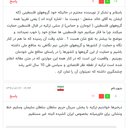
پاسخ
0
14
باسلام و تشکر از نویسنده محترم در حالیکه خود گروههای فلسطینی (که
ایشان به آقای خالد مشعل - دوست ما - اشاره کرده اند ) یعنی تقریبا همه
گروههای فلسطینی ( ابومازن و حماس) از مشی ترکیه در قبال فلسطین حمایت
میکنند چرا ما فکر میکنیم خود فلسطینی ها صلاح خود را خوب نمیدانند و
موضع ما بیشتر به نفع شان هست ؟ . شاید وقت آن رسیده که ما هم در کنار
نگاه و حمایت از کشورها و گروههای خارجی نیم نگاهی به منافع ملی داشته
باشیم و حمایت از این گروهها و کشورها را در راستای منافع ملی خودمان
بچینیم . واقعیت این است که در کنار همه این مواردی که در متن مقاله اعلام
شده است ترکیه از نقطه نظر اقتصادی و سیاسی طی 10 سال اخیر رشد
چشمگیری داشته که نمیتوان آن را تمان کرد .
بدون نام
۱۹:۴۴ - ۱۳۹۱/۰۷/۱۲
پاسخ
11
4
درخبرها خواندیم ترکیه با پخش سریال حریم سلطان سلطان سلیمان وسلیم خط
ونشانی برای خاورمیانه بخصوص ایران کشیده البته غیر مستقیم