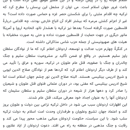
اسلام میانه رو را در پیش گرفته و در این مسیر موفق عمل کرده است و این
باعث غرور جهان اسلام است. می توان از مشعل این پرسش را مطرح کرد که
ترکیه چه اقدام مثبتی را برای شکستن حصر غزه و حماس صورت داده است؟ به
غیر از اعزام کشتی مرمره که بیشتر افراد آن اتباع خارجی بودند، چه اقدامی دربارۀ
فلسطین صورت گرفته است؟ بعدها نیز ترکیه با هشدار ناتو، اتحادیه اروپا و آمریکا
مانور دیگری در جهت حمایت از فلسطین صورت نداده و حتی به صورت مخفیانه با
هیئت های صهیونیستی از جمله حزب شاس مذاکراتی داشته است.
در کنگرۀ چهارم حزب عدالت و توسعه، اردوغان اعلام کرد که ما از نوادگان سلطان
یاوز سلیم هستیم. در واقع او ضمن تأکید بر مشروعیت سلطان سلیم و جنگ
چالدران و جنگ با صفویه، قتل عام علویان در ترکیه، سوریه و عراق را تأیید می
کند و از طرف دیگر اردوغان اعلام کرد که کردها هم از نوادگان صلاح الدین ایوبی
و شیخ ادریس بیتلیسی هستند. البته صلاح الدین نور چشم جهان اسلام است اما
شیخ ادریس بیتلیسی که مفتی بود، در دوران عثمانی فتوای قتل علویان و شیعیان
را صادر کرد و دهها هزار از شیعه در دوران سلطان سلیم و سلطان سلیمان که
اردوغان آنها را به عنوان اجداد خود معرفی میکند، قتل عام شدند.
این اظهارات اردوغان سبب می شود در داخل ترکیه نزاعی بین دولت و علویان بروز
کند و اعتماد جهان تشیع وعلویان و طرفداران وحدت امت اسلام به دولت ترکیه
سلب شود. با این سیاست، حکومت اردوغان مبنایی مذهب محور پیدا می کند و
رقابت و جنگ مذهبی در منطقه به راه می افتد. دعوت اردوغان از ایاد علاوی و