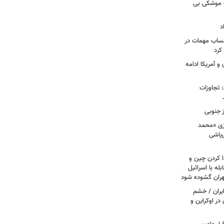
ت موشکی بی
د
حساب مهمات در
 کرد
و آمریکا ادامه
امی: تجاوزات
ز جنوبی
زی «محمد
‌پاشی
ا کردن چین و
له با اسرائیل
تهران گشوده شود
یران / خشم
در اوکراین و