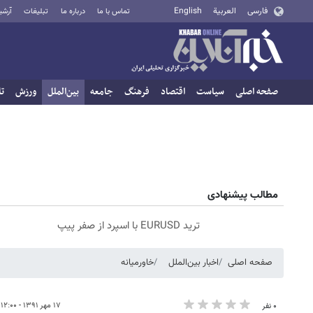
فارسی
العربية
English
تماس با ما
درباره ما
تبلیغات
آرشی
صفحه اصلی
سیاست
اقتصاد
فرهنگ
جامعه
بین‌الملل
ورزش
تا
مطالب پیشنهادی
ترید EURUSD با اسپرد از صفر پیپ
صفحه اصلی
اخبار بین‌الملل
خاورمیانه
۱۷ مهر ۱۳۹۱ - ۱۲:۰۰
۰ نفر