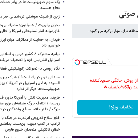
یک‌ سوم صهیونیست‌ها در برابر حملا
دفاع هستند
ل صوتی
ژاپن از شلیک موشکی کره‌شمالی خبر دا
بحران پاتریوت / همیلتون: مصرف بی‌
طقه برای مهار ترکیه می گوید.
خاورمیانه انبار تسلیحاتی آمریکا را خالی
فیدان: به حمایت از مذاکرات میان ایران 
خواهیم داد
بیانیه مشترک ۸ کشور عربی و اسل
اسرائیل آتش‌بس غزه را تضعیف می‌کند
نگاه روسی به تحولات ژئوپلیتیکی قفقا
ممدانی دوم در راه است؟ / شوک پیرو
 از روش خانگی سفیدکننده
السید» به لابی اسراییل در آمریکا / پول
دان50%تخفیف🔥
صهیونیست‌ها دیگر اثر ندارد
ظریف: مدیریت تنش با آمریکا بدون فد
روسیه / ائتلاف بزرگ منطقه‌ای برای مقاب
تخفیف ویژه!
بزرگ / دفتر حافظ منافع واشنگتن در 
خلع سلاح تدریجی ابرقدرت در جنگ با ا
ترامپ در کمپ دیوید، بن‌بست پدافندی 
خطای تاکتیکی متحدان خلیج فارس