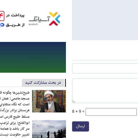
در بحث مشارکت کنید
شیخ‌نشین‌ها چگونه فک
مسجدجامعی: عمان تن
است که نگاه متفاوتی 
عربستان برادر بزرگ‌
8 + 9 =
مسلط خلیج فارس ا
ابوالفتح: برای ترامپ
ارسال
سر کار باشد یا عمامه/
تغییر حکومت نیست/ 