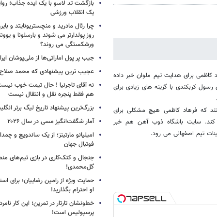
بازگشت تد لاسو با یک ایده جذاب؛ روای
یک انقلاب ورزشی
چرا رئال مادرید و منچستریونایتد و بای
روز پولدارتر می شوند و بارسلونا و ی
ورشکستگی می روند؟
جیب پر پول اماراتی‌ها از ملی‌پوشان ایرا
عجیب ترین پیشنهادی که محمد صلاح ر
 کاظمی برای هدایت تیم ملوان خبر داده
نه آقای تاجرنیا ! حال تیمت خوب نی
رسول کربکندی با گزینه های زیادی برای
هم فقط پنجره نقل و انتقال نیست
بزرگ‌ترین پیشنهاد تاریخ لیگ برتر انگل
ند که فرهاد کاظمی هیچ مشکلی برای
آمار شگفت‌انگیز مسی در سال ۲۰۲۶
 کند. سایت باشگاه ذوب آهن هم خبر
ینات تیم اصفهانی می رود.
امیلیانو مارتینز؛ از یک ساندویچ و چمد
فوتبال جهان
جنجال و کتک‌کاری در بازی تیم‌های منص
گل‌محمدی!
حمایت ویژه از رامین رضاییان؛ برای است
او احترام بگذارید!
خط‌ونشان تارتار در تمرین؛ این کار نامر
پرسپولیس است!