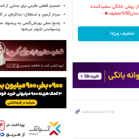
تصمیم قطعی طارمی برای جدایی از الم
 از روش خانگی سفیدکننده
دان50%تخفیف🔥
سردار آزمون و استقلال؛ مذاکره‌ای در کار
پاسخ منفی پورعلی‌گنجی به پیشنهاد م
پرسپولیس لژیونر می‌شود
تخفیف ویژه!