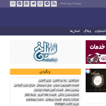
شنبه ۱۷ مرداد ۱۴۰۵
انتشارات
وبلاگ
استان‌ها
وبگردی
خبرآنلاین
راه نو آنلاین
بازی آنلاین
قیمت تلویزیون سونی
مبل مینیمال
جراح بینی گوشتی
پرشین هتل
قیمت آهن فولاد ایرانیان
اعتبارسنجی بانکی
قیمت طلا امروز
بلیط قطار
شرکت رادوکو
قیمت پروفیل
سایت یوتوتایمز
خرید اکانت chatgpt