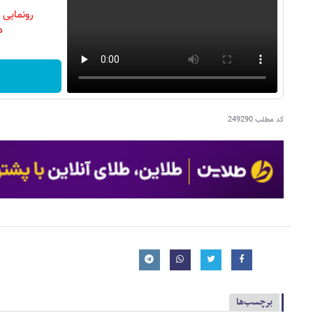
رونمایی
دن
کد مطلب
249290
برچسب‌ها