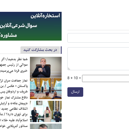
در بحث مشارکت کنید
شما نظر بدهید/ اگر خ
سوالی از رئیس جمه
خبری فردا می‌پرسیدی
8 + 10 =
نماز جماعت سران ترک
پاکستان + عکس / بن‌س
شریف و اردوغان پس ا
ارسال
دفاع مشترک نماز خوا
«پیمان مکه» و آرایش
ائتلاف نظامی جدید 
برای تهران دارد؟ / مث
اسلام‌آباد علیه خلاء
سناتور آمریکایی خواه