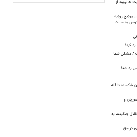
ت هالیوود از
رن مونیخ روزبه
وونتوس به سمت
نی
د کرد!
ست / مشکل شما
یس رد شد!
ان شکسته تا قله
وریان و
قلال جنگیده، به
دی در حق