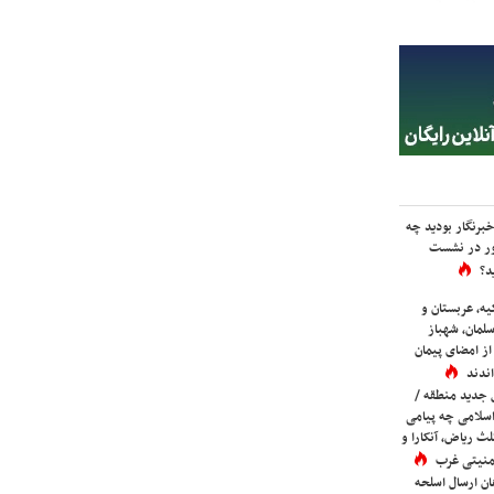
برنگار بودید چه
ور در نشست
د؟
یه، عربستان و
لمان، شهباز
ز امضای پیمان
ندند
 جدید منطقه /
اسلامی چه پیامی
لث ریاض، آنکارا و
 امنیتی غرب
ان ارسال اسلحه