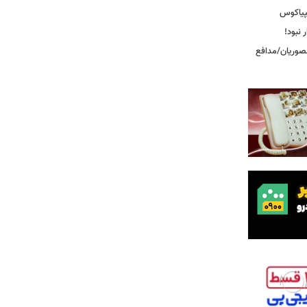
پیاکوس
 نبود!
نصوریان/مدافع