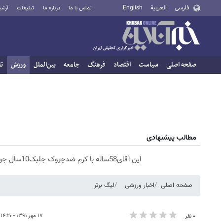
فارسی
العربية
English
تماس با ما
درباره ما
تبلیغات
آرشی
صفحه اصلی
سیاست
اقتصاد
فرهنگ
جامعه
بین‌الملل
ورزش
تا
مطالب پیشنهادی
این آقای58ساله با کرم ضدچروک جلبک10سال جوان شد(سفارش با تخفیف)
صفحه اصلی
اخبار ورزشی
لیگ برتر
۱۷ مهر ۱۳۹۱ - ۱۴:۲۰
۰ نفر