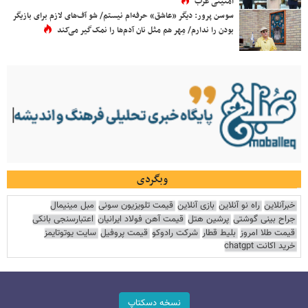
امنیتی غرب
سوسن پرور: دیگر «عاشق» حرفه‌ام نیستم/ شو آف‌های لازم برای بازیگر
بودن را ندارم/ مِهر هم مثل نان آدم‌ها را نمک‌گیر می‌کند
وبگردی
خبرآنلاین
راه نو آنلاین
بازی آنلاین
قیمت تلویزیون سونی
مبل مینیمال
جراح بینی گوشتی
پرشین هتل
قیمت آهن فولاد ایرانیان
اعتبارسنجی بانکی
قیمت طلا امروز
بلیط قطار
شرکت رادوکو
قیمت پروفیل
سایت یوتوتایمز
خرید اکانت chatgpt
نسخه دسکتاپ