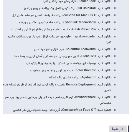
دانلود کنید: Folder Lock ، فولدرهای خود را قفل کنید
دانلود کنید: Full Uninstall، پاک کردن کامل یک برنامه از روی ویندوز
دانلود کنید: cocktail for Mac OS X، برنامه قدرتمند تعمیر سیستم عامل اپل
دانلود کنید: CyberLink MediaShow، برنامه جامع تدوین عکس و ویدئو
دانلود کنید: Flash Player Pro، دانلود، ذخیره و پخش فایلهای فلش از اینترنت
دانلود کنید: google map downloader، جزییات گوگل مپ را روی دسکتاپ ذخیره
کنید
دانلود کنید: Scientific Toolworks، نرم افزار جامع مهندسی
دانلود کنید: CloneDVD، کلون دی وی دی، برنامه کپی آسان از روی دیسک ها
دانلود کنید: بوسیله این برنامه منوی استارت را به ویندوز 8 بازگردانید
دانلود کنید: color Director، ادیت ویدئویی و آپلود روی یوتیوب
دانلود کنید: Agatasoft، برنامه مانیتورینگ شبکه
دانلود کنید: Remote Deployment ،نصب و پاک کردن نرم افزارها از طریق شبکه ویژه
ادمین…
دانلود کنید: woundershare، نرم افزار جامع ادیت فایلهای ویدئویی/ هم ویندوز، هم
مکینتاش
دانلود کنید: CoolwareMax Face Off، قرار دادن چهره دلخواه روی هر عکسی
نظر شما