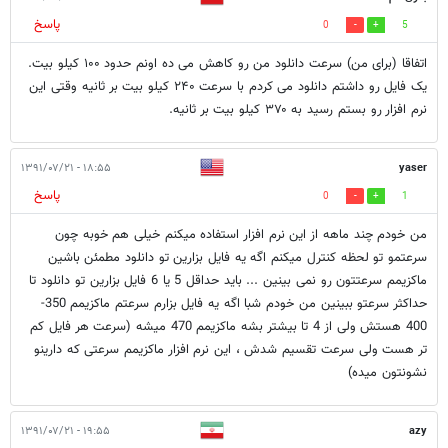
پاسخ
0
5
اتفاقا (برای من) سرعت دانلود من رو کاهش می ده اونم حدود ۱۰۰ کیلو بیت.
یک فایل رو داشتم دانلود می کردم با سرعت ۲۴۰ کیلو بیت بر ثانیه وقتی این
نرم افزار رو بستم رسید به ۳۷۰ کیلو بیت بر ثانیه.
۱۸:۵۵ - ۱۳۹۱/۰۷/۲۱
yaser
پاسخ
0
1
من خودم چند ماهه از این نرم افزار استفاده میکنم خیلی هم خوبه چون
سرعتمو تو لحظه کنترل میکنم اگه یه فایل بزارین تو دانلود مطمئن باشین
ماکزیمم سرعتتون رو نمی بینین ... باید حداقل 5 یا 6 فایل بزارین تو دانلود تا
حداکثر سرعتو ببینین من خودم شبا اگه یه فایل بزارم سرعتم ماکزیمم 350-
400 هستش ولی از 4 تا بیشتر بشه ماکزیمم 470 میشه (سرعت هر فایل کم
تر هست ولی سرعت تقسیم شدش ، این نرم افزار ماکزیمم سرعتی که دارینو
نشونتون میده)
۱۹:۵۵ - ۱۳۹۱/۰۷/۲۱
azy