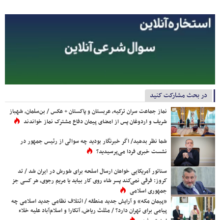
در بحث مشارکت کنید
نماز جماعت سران ترکیه، عربستان و پاکستان + عکس / بن‌سلمان، شهباز
شریف و اردوغان پس از امضای پیمان دفاع مشترک نماز خواندند
شما نظر بدهید/ اگر خبرنگار بودید چه سوالی از رئیس جمهور در
نشست خبری فردا می‌پرسیدید؟
سناتور آمریکایی خواهان ارسال اسلحه برای شورش در ایران شد / تد
کروز: فرقی نمی‌کند پسر شاه روی کار بیاید یا مریم رجوی، هر کسی جز
جمهوری اسلامی
«پیمان مکه» و آرایش جدید منطقه / ائتلاف نظامی جدید اسلامی چه
پیامی برای تهران دارد؟ / مثلث ریاض، آنکارا و اسلام‌آباد علیه خلاء