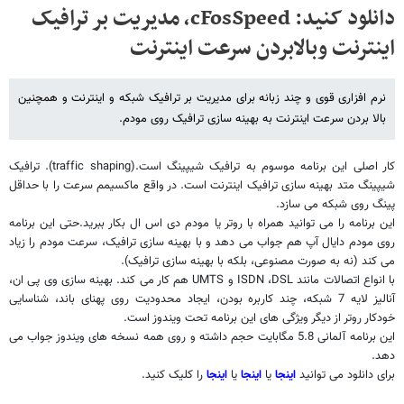
دانلود کنید: cFosSpeed، مدیریت بر ترافیک
اینترنت وبالابردن سرعت اینترنت
نرم افزاری قوی و چند زبانه برای مدیریت بر ترافیک شبکه و اینترنت و همچنین
بالا بردن سرعت اینترنت به بهینه سازی ترافیک روی مودم.
کار اصلی این برنامه موسوم به ترافیک شیپینگ است.(
traffic shaping
). ترافیک
شیپینگ متد بهینه سازی ترافیک اینترنت است. در واقع ماکسیمم سرعت را با حداقل
پینگ روی شبکه می سازد.
این برنامه را می توانید همراه با روتر یا مودم دی اس ال بکار ببرید.حتی این برنامه
روی مودم دایال آپ هم جواب می دهد و با بهینه سازی ترافیک، سرعت مودم را زیاد
می کند (نه به صورت مصنوعی، بلکه با بهینه سازی ترافیک).
با انواع اتصالات مانند
DSL
،
ISDN
و
UMTS
هم کار می کند. بهینه سازی وی پی ان،
آنالیز لایه 7 شبکه، چند کاربره بودن، ایجاد محدودیت روی پهنای باند، شناسایی
خودکار روتر از دیگر ویژگی های این برنامه تحت ویندوز است.
این برنامه آلمانی 5.8 مگابایت حجم داشته و روی همه نسخه های ویندوز جواب می
دهد.
برای دانلود می توانید
اینجا
یا
اینجا
یا
اینجا
را کلیک کنید.