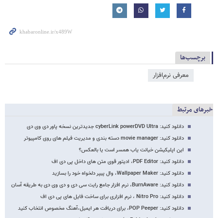
برچسب‌ها
معرفی نرم‌افزار
خبرهای مرتبط
دانلود کنید: cyberLink powerDVD Ultra جدیدترین نسخه پاور دی وی دی
دانلود کنید: movie manager دسته بندی و مدیریت فیلم های روی کامپیوتر
این اپلیکیشن خیانت یاب همسر است یا بالعکس؟
دانلود کنید: PDF Editor، ادیتور قوی متن های داخل پی دی اف
دانلود کنید: Wallpaper Maker، وال پیپر دلخواه خود را بسازید
دانلود کنید: BurnAware، نرم افزار جامع رایت سی دی و دی وی دی به طریقه آسان
دانلود کنید: Nitro Pro ، نرم افزاری برای ساخت فایل های پی دی اف
دانلود کنید: POP Peeper، برای دریافت هر ایمیل،آهنگ مخصوص انتخاب کنید