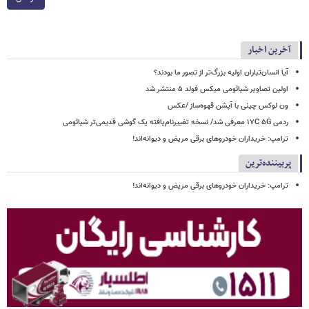
آخرین اخبار
آیا انسان‌تباران اولیه بزرگ‌تر از تصور ما بودند؟
اولین تصاویر شیائومی میکس فولد ۵ منتشر شد
ون لوکس چینی با آپشن قهوه‌ساز /عکس
ردمی ۱۷C ۵G معرفی شد/ نسخه تغییرنام‌یافته یک گوشی قدیمی‌تر شیائومی
ترامپ: خریداران خودروهای برقی مریض و دیوانه‌اند!
پربیننده‌ترین
ترامپ: خریداران خودروهای برقی مریض و دیوانه‌اند!