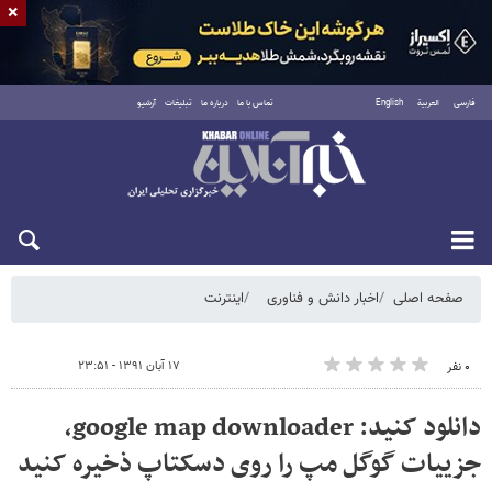
×
فارسی
العربية
English
تماس با ما
درباره ما
تبلیغات
آرشیو
شنبه ۱۷ مرداد ۱۴۰۵
صفحه اصلی
اخبار دانش و فناوری
اینترنت
۱۷ آبان ۱۳۹۱ - ۲۳:۵۱
۰ نفر
دانلود کنید: google map downloader،
جزییات گوگل مپ را روی دسکتاپ ذخیره کنید