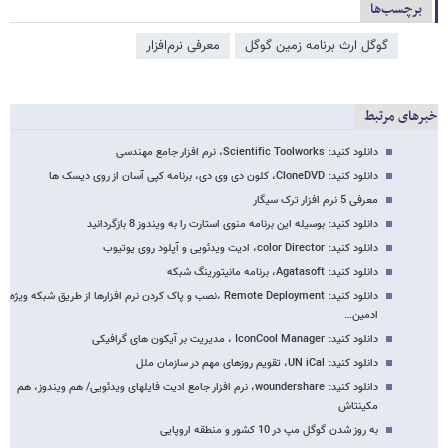
برچسب‌ها
گوگل ارث برنامه زمین گوگل
معرفی نرم‌افزار
خبرهای مرتبط
دانلود کنید: Scientific Toolworks، نرم افزار جامع مهندسی
دانلود کنید: CloneDVD، کلون دی وی دی، برنامه کپی آسان از روی دیسک ها
معرفی 5 نرم افزار ترک سیگار
دانلود کنید: بوسیله این برنامه منوی استارت را به ویندوز 8 بازگردانید
دانلود کنید: color Director، ادیت ویدئویی و آپلود روی یوتیوب
دانلود کنید: Agatasoft، برنامه مانیتورینگ شبکه
دانلود کنید: Remote Deployment ،نصب و پاک کردن نرم افزارها از طریق شبکه ویژه
ادمین…
دانلود کنید: IconCool Manager ، مدیریت بر آیکون های گرافیکی
دانلود کنید: UN iCal، تقویم روزهای مهم در سازمان ملل
دانلود کنید: woundershare، نرم افزار جامع ادیت فایلهای ویدئویی/ هم ویندوز، هم
مکینتاش
به روز شدن گوگل مپ در 10 کشور و منطقه اروپایی