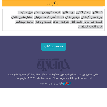
وبگردی
خبرآنلاین
راه نو آنلاین
بازی آنلاین
قیمت تلویزیون سونی
مبل مینیمال
جراح بینی گوشتی
پرشین هتل
قیمت آهن فولاد ایرانیان
اعتبارسنجی بانکی
قیمت طلا امروز
بلیط قطار
شرکت رادوکو
قیمت پروفیل
سایت یوتوتایمز
خرید اکانت chatgpt
نسخه دسکتاپ
تمامی حقوق این سایت برای خبرآنلاین محفوظ است. نقل مطالب با ذکر منبع بلامانع است.
Copyright © 2025 khabaronline News Agancy, All rights reserved
طراحی و تولید: نستوه