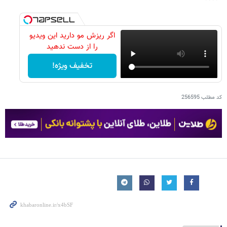
اگر ریزش مو دارید این ویدیو
را از دست ندهید
تخفیف ویژه!
کد مطلب
256595