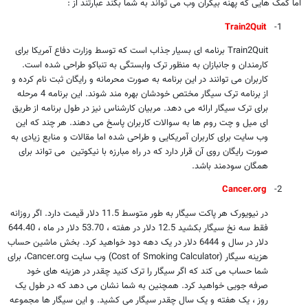
اما کمک هایی که پهنه بیکران وب می تواند به شما بکند عبارتند از :
Train2Quit
1-
Train2Quit
برنامه ای بسیار جذاب است که توسط وزارت دفاع آمریکا برای
کارمندان و جانبازان به منظور ترک وابستگی به تنباکو طراحی شده است.
کاربران می توانند در این برنامه به صورت محرمانه و رایگان ثبت نام کرده و
از برنامه ترک سیگار مختص خودشان بهره مند شوند. این برنامه 4 مرحله
برای ترک سیگار ارائه می دهد. مربیان کارشناس نیز در طول برنامه از طریق
ای میل و چت روم ها به سوالات کاربران پاسخ می دهند. هر چند که این
وب سایت برای کاربران آمریکایی و طراحی شده اما مقالات و منابع زیادی به
صورت رایگان روی آن قرار دارد که در راه مبارزه با نیکوتین می تواند برای
همگان سودمند باشد.
Cancer.org
2-
در نیویورک هر پاکت سیگار به طور متوسط 11.5 دلار قیمت دارد. اگر روزانه
فقط سه نخ سیگار بکشید 12.5 دلار در هفته ، 53.70 دلار در ماه ، 644.40
دلار در سال و 6444 دلار در یک دهه دود خواهید کرد. بخش ماشین حساب
هزینه سیگار (
Cost of Smoking Calculator
) وب سایت
Cancer.org
، برای
شما حساب می کند که اگر سیگار را ترک کنید چقدر در هزینه های خود
صرفه جویی خواهید کرد. همچنین به شما نشان می دهد که در طول یک
روز ، یک هفته و یک سال چقدر سیگار می کشید. و این سیگار ها مجموعه