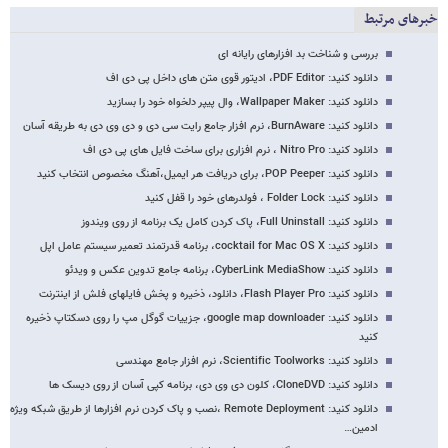
خبرهای مرتبط
بررسی و شناخت بد افزارهای رایانه ای
دانلود کنید: PDF Editor، ادیتور قوی متن های داخل پی دی اف
دانلود کنید: Wallpaper Maker، وال پیپر دلخواه خود را بسازید
دانلود کنید: BurnAware، نرم افزار جامع رایت سی دی و دی وی دی به طریقه آسان
دانلود کنید: Nitro Pro ، نرم افزاری برای ساخت فایل های پی دی اف
دانلود کنید: POP Peeper، برای دریافت هر ایمیل،آهنگ مخصوص انتخاب کنید
دانلود کنید: Folder Lock ، فولدرهای خود را قفل کنید
دانلود کنید: Full Uninstall، پاک کردن کامل یک برنامه از روی ویندوز
دانلود کنید: cocktail for Mac OS X، برنامه قدرتمند تعمیر سیستم عامل اپل
دانلود کنید: CyberLink MediaShow، برنامه جامع تدوین عکس و ویدئو
دانلود کنید: Flash Player Pro، دانلود، ذخیره و پخش فایلهای فلش از اینترنت
دانلود کنید: google map downloader، جزییات گوگل مپ را روی دسکتاپ ذخیره
کنید
دانلود کنید: Scientific Toolworks، نرم افزار جامع مهندسی
دانلود کنید: CloneDVD، کلون دی وی دی، برنامه کپی آسان از روی دیسک ها
دانلود کنید: Remote Deployment ،نصب و پاک کردن نرم افزارها از طریق شبکه ویژه
ادمین…