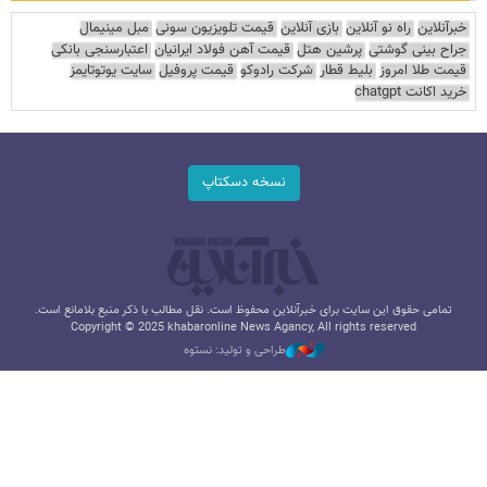
خبرآنلاین
راه نو آنلاین
بازی آنلاین
قیمت تلویزیون سونی
مبل مینیمال
جراح بینی گوشتی
پرشین هتل
قیمت آهن فولاد ایرانیان
اعتبارسنجی بانکی
قیمت طلا امروز
بلیط قطار
شرکت رادوکو
قیمت پروفیل
سایت یوتوتایمز
خرید اکانت chatgpt
نسخه دسکتاپ
تمامی حقوق این سایت برای خبرآنلاین محفوظ است. نقل مطالب با ذکر منبع بلامانع است.
Copyright © 2025 khabaronline News Agancy, All rights reserved
طراحی و تولید: نستوه