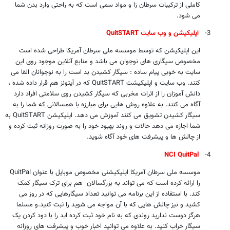
کاملی از ترکیبات سرطان زا و مواد سمی است که به راحتی وارد بدن شما
می شود.
3-
اپلیکیشن و وب سایت
QuitSTART
این اپلیکیشن که توسط موسسه ملی سرطان آمریکا طراحی شده است
مخصوص سیگاری های نوجوان می باشد و منابع آنلاین موجود روی این
سایت به خوبی پیام ساده : سیگار کشیدن بد است را به نوجوانان القا می
کنند. وب سایت و اپلیکیشت
QuitSTART
که در آیتونز هم قرار داده شده ،
دانش آموزان را از اثرات مخربی که سیگار کشیدن روی سلامتی افراد دارد
آگاه می کنند. به علاوه روش هایی برای مبارزه با همسالانی که شما را به
سیگار کشیدن تشویق می کنند آموزش می دهد. اپلیکیشن
QuitSTART
به
شما اجازه می دهد حالات و روند بهبود خود را به صورت روزانه ثبت کرده و
از چالش ها و پیشرفت های خود آگاه شوید.
NCI QuitPal
4-
موسسه ملی سرطان آمریکا اپلیکیشنی مخصوص موبایل با عنوان
QuitPal
را ارائه کرده است که می تواند به بزرگسالان هم برای ترک سیگار کمک
کند. با استفاده از این برنامه می توانید تعداد سیگارهایی که در روز می
کشید و نیز چالش هایی که با آن مواجه می شوید را ثبت کنید.و مسلما
هرگز دوست ندارید روندی که به نام خود ثبت کرده اید را با دود کردن یک
سیگار خراب کنید. به علاوه می توانید اخبار خوب و پیشرفت های روزانه