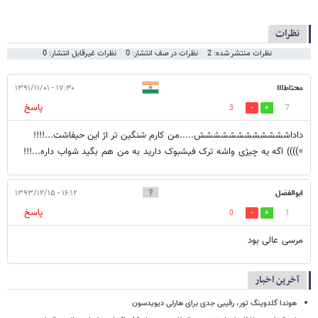
نظرات
نظرات منتشر شده: 2
نظرات در صف انتشار: 0
نظرات غیرقابل انتشار: 0
محتاط!!!
۱۷:۳۰ - ۱۳۹۱/۱۱/۰۱
پاسخ
3
7
داداشششششششششششش.....من کارم شنگین تر اژ این حیفاشت...!!!!
=)))) اگه یه چیژی واشه ترک فیشبوک دارید به من هم بگید شواب داره...!!!
ابوالفضل
۱۶:۱۲ - ۱۳۹۳/۱۲/۱۵
پاسخ
0
1
مرسی عالی بود
آخرین اخبار
هوندا گلدوینگ تور، رقیبی جدی برای هارلی دیویدسون