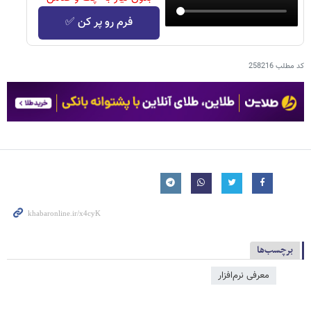
فرم رو پر کن ✅
کد مطلب
258216
برچسب‌ها
معرفی نرم‌افزار