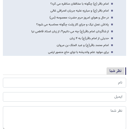
امام باقر (ع) چگونه با مخالفان مناظره می کرد؟
امام باقر (ع) و مبارزه علیه جریان انحرافی غالی
در حال و هوای امروز حرم حضرت معصومه (س)
پاداش عمل نیک و جزای کار زشت چگونه محاسبه می شود؟
از شاگردان امام باقر(ع) چه می دانیم؟/ از زبان استاد فاطمی نیا
حدیثی از امام باقر(ع) به ۴ زبان
امام محمد باقر(ع) و عبد الملک بن مروان
برای مولود علم واندیشه با نوای حاج منصور ارضی
نظر شما