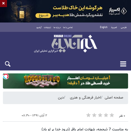
×
فارسی
العربية
English
تماس با ما
درباره ما
تبلیغات
آرشیو
دوشنبه ۱۹ مرداد ۱۴۰۵
صفحه اصلی
اخبار فرهنگی و هنری
دین
۲ آبان ۱۳۹۱ - ۰۸:۳۰
۰ نفر
به مناسبت 7 ذیحجه، شهادت امام باقر (درود خدا بر او باد)