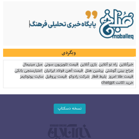
وبگردی
خبرآنلاین
راه نو آنلاین
بازی آنلاین
قیمت تلویزیون سونی
مبل مینیمال
جراح بینی گوشتی
پرشین هتل
قیمت آهن فولاد ایرانیان
اعتبارسنجی بانکی
قیمت طلا امروز
بلیط قطار
شرکت رادوکو
قیمت پروفیل
سایت یوتوتایمز
خرید اکانت chatgpt
نسخه دسکتاپ