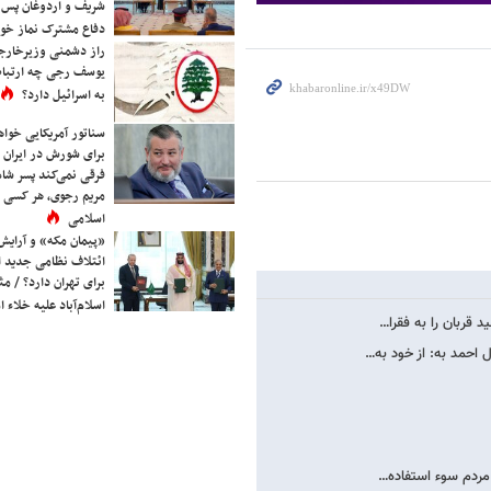
شریف و اردوغان پس ا
دفاع مشترک نماز خوا
راز دشمنی وزیرخارجه 
یوسف رجی چه ارتباط
به اسرائیل دارد؟
سناتور آمریکایی خواه
برای شورش در ایران 
فرقی نمی‌کند پسر شاه 
مریم رجوی، هر کسی 
اسلامی
«پیمان مکه» و آرایش
ائتلاف نظامی جدید 
برای تهران دارد؟ / مث
اسلام‌آباد علیه خلاء
 قربان را به فقرا…
 احمد به: از خود به…
 مردم سوء استفاده…