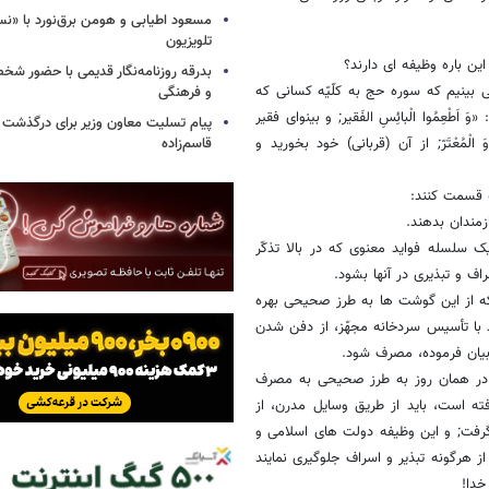
مسعود اطیابی و هومن برق‌نورد با «ن
تلویزیون
ین باره وظیفه اى دارند؟
بدرقه روزنامه‌نگار قدیمی با حضور ش
بینیم که سوره حج به کلّیّه کسانى که
و فرهنگی
ْعِمُوا الْبائِسِ الفَقیر; و بینواى فقیر
پیام تسلیت معاون وزیر برای درگذشت ا
ا الْقانِعَ وَ الْمُعْتَرّ; از آن (قربانى) خود بخورید و
قاسم‌زاده
ه قسمت کنند:
زمندان بدهند.
 سلسله فواید معنوى که در بالا تذکّر
ف و تبذیرى در آنها بشود.
ه از این گوشت ها به طرز صحیحى بهره
د با تأسیس سردخانه مجهّز، از دفن شدن
بیان فرموده، مصرف شود.
ى در همان روز به طرز صحیحى به مصرف
فته است، باید از طریق وسایل مدرن، از
 گرفت; و این وظیفه دولت هاى اسلامى و
 هرگونه تبذیر و اسراف جلوگیرى نمایند
خدا!