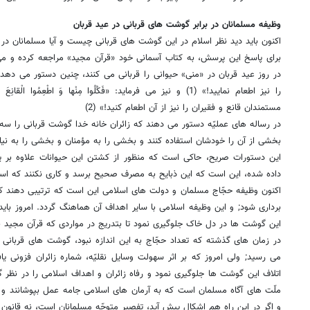
وظیفه مسلمانان در برابر گوشت های قربانی در عید قربان
اکنون باید دید نظر اسلام در این گوشت هاى قربانى چیست و آیا مسلمانان در ا
براى پاسخ این پرسش، به کتاب آسمانى خود «قرآن مجید» مراجعه کرده و مى 
در روز عید قربان در «منى» حیوانى را قربانى مى کنند، چنین دستور مى دهد: «وَ اَط
را نیز اطعام نمایید!» (1) و نیز مى فرماید: «فَکُلُوا مِنْها وَ اطْعِمُو
مستمندان قانع و فقیران را نیز از آن اطعام کنید!» (2)
در رساله هاى عملیّه دستور مى دهند که زائران خانه خدا گوشت قربانى را س
بخشى از آن را خودشان استفاده کنند و بخشى را به مؤمنان و بخشى را به نیا
این دستورات صریح، حاکى است که منظور از کشتن این حیوانات علاوه بر یک
داده شده، این است که این ذبایح به مصرف صحیح برسد و کارى نکنند که اسرا
اکنون وظیفه حجّاج مسلمان و دولت هاى اسلامى این است که ترتیبى دهند ک
بردارى شود; و این وظیفه اسلامى با سایر اهداف آن هماهنگ گردد. امروز بای
این گوشت ها در دل خاک جلوگیرى نمود تا بتدریج در مواردى که قرآن مجید 
در زمان هاى گذشته که تعداد حجّاج به این اندازه نبود، گوشت هاى قربان
مى رسید; ولى امروز که بر اثر سهولت وسایل نقلیّه، شماره زائران فزونى یا
اتلاف این گوشت ها جلوگیرى نمود و رفاه زائران و اهداف اسلامى را در نظر
ملّت هاى آگاه مسلمان است که به آرمان هاى اسلامى جامه عمل بپوشانند و از
و اگر در این راه هم اشکال پیش آید، تفصیر متوجّه مسلمانان است، نه قانون 