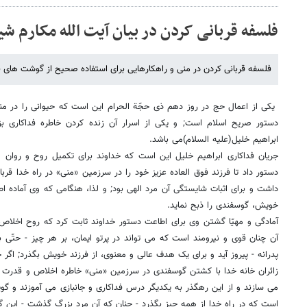
فلسفه قربانی کردن در بیان آیت الله مکارم شی
فلسفه قربانی کردن در منی و راهکارهایی برای استفاده صحیح از گوشت های قرب
یکى از اعمال حج در روز دهم ذى حجّة الحرام این است که حیوانى را در منى
دستور صریح اسلام است; و یکى از اسرار آن زنده کردن خاطره فداکارى ب
ابراهیم خلیل(علیه السلام)مى باشد.
جریان فداکارى ابراهیم خلیل این است که خداوند براى تکمیل روح و روان و 
دستور داد تا فرزند فوق العاده عزیز خود را در سرزمین «منى» در راه خدا قربان
داشت و براى اثبات شایستگى آن مرد الهى بود; و لذا، هنگامى که وى آماده اط
خویش، گوسفندى را ذبح نماید.
آمادگى و مهیّا گشتن وى براى اطاعت دستور خداوند ثابت کرد که روح اخلاص و
آن چنان قوى و نیرومند است که مى تواند در پرتو ایمان، بر هر چیز - حتّى
پدرانه - پیروز آید و براى یک هدف عالى و معنوى، از فرزند خویش بگذرد; اگر
زائران خانه خدا با کشتن گوسفندى در سرزمین «منى» خاطره اخلاص و قدرت ایما
مى سازند و از این رهگذر به یکدیگر درس فداکارى و جانبازى مى آموزند و گو
است که در راه خدا از همه چیز بگذرد - چنان که آن مرد بزرگ گذشت - این گو