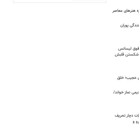
زه هنرهای معاصر
ندگی پوران
فوق‌ لیسانس
ای شکستن قلبش
ای عجیب؛ خلق
یمی نماز خواند/
ت دچار تحریف
و و