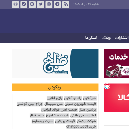
شنبه ۱۷ مرداد ۱۴۰۵
انتشارات
وبلاگ
استان‌ها
وبگردی
خبرآنلاین
راه نو آنلاین
بازی آنلاین
قیمت تلویزیون سونی
مبل مینیمال
جراح بینی گوشتی
پرشین هتل
قیمت آهن فولاد ایرانیان
اعتبارسنجی بانکی
قیمت طلا امروز
بلیط قطار
شرکت رادوکو
قیمت پروفیل
سایت یوتوتایمز
خرید اکانت chatgpt