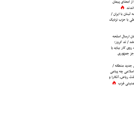
ز امضای پیمان
ندند
لبنان با ایران /
ی با حزب نزدیک
ان ارسال اسلحه
شد / تد کروز:
روی کار بیاید یا
جز جمهوری
 جدید منطقه /
اسلامی چه پیامی
لث ریاض، آنکارا و
 امنیتی غرب