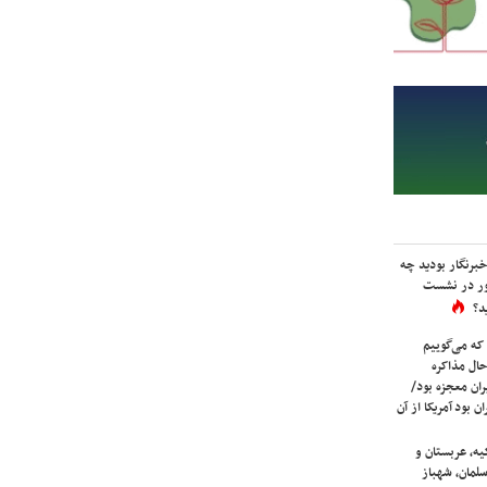
برنگار بودید چه
ور در نشست
د؟
که می‌گوییم
حال مذاکره
ران معجزه بود/
ن بود آمریکا از آن
یه، عربستان و
لمان، شهباز