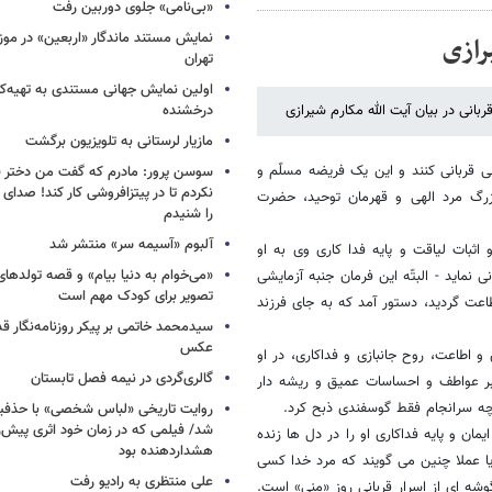
«بی‌نامی» جلوی دوربین رفت
نمایش مستند ماندگار «اربعین» در مو
رازی
تهران
اولین نمایش جهانی مستندی به تهیه‌کن
انی در بیان آیت الله مکارم شیرازی
درخشنده
مازیار لرستانی به تلویزیون برگشت
 قربانى کنند و این یک فریضه مسلّم و
سوسن پرور: مادرم که گفت من دختر 
نکردم تا در پیتزافروشی کار کند! صد
زرگ مرد الهى و قهرمان توحید، حضرت
را شنیدم
آلبوم «آسیمه سر» منتشر شد
اثبات لیاقت و پایه فدا کارى وى به او
«می‌خوام به دنیا بیام» و قصه تولده
ى نماید - البتّه این فرمان جنبه آزمایشى
تصویر برای کودک مهم است
اعت گردید، دستور آمد که به جاى فرزند
سیدمحمد خاتمی بر پیکر روزنامه‌نگار قد
عکس
 اطاعت، روح جانبازى و فداکارى، در او
گالری‌گردی در نیمه فصل تابستان
 بر عواطف و احساسات عمیق و ریشه دار
 چه سرانجام فقط گوسفندى ذبح کرد.
روایت تاریخی «لباس شخصی» با حذفیا
شد/ فیلمی که در زمان خود اثری پیش‌ر
ن و پایه فداکارى او را در دل ها زنده
هشداردهنده بود
یا عملا چنین مى گویند که مرد خدا کسى
علی منتظری به رادیو رفت
شه اى از اسرار قربانى روز «منى» است.