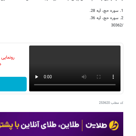
1. سوره حج، آیه 28.
2. سوره حج، آیه 36.
/30362
رونمایی
دن
کد مطلب
253620