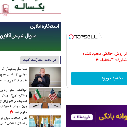
 از روش خانگی سفیدکننده
در بحث مشارکت کنید
دان50%تخفیف🔥
شما نظر بدهید/ اگر خ
سوالی از رئیس جمه
تخفیف ویژه!
خبری فردا می‌پرسیدی
ابوالفتح: حتی زمانی 
مذاکره نمی‌کنیم، در 
هستیم/ برجام برای ای
چون برجام به سود ایرا
خارج شد
نماز جماعت سران ترک
پاکستان + عکس / بن‌س