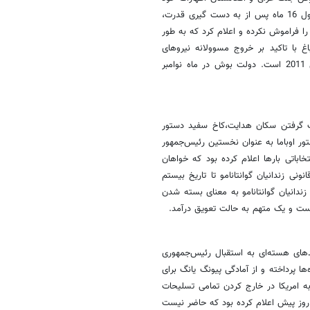
را بیان داشت. اوباما در طول رقابت‌های انتخاباتی خود قول داده بود تا در طول 16 ماه پس از به دست گیری قدرت،
 را فراموش نکرده و اعلام کرد که به طور
اغ با تاکید بر خروج مسوولانه نیروهای
آمریکایی گفت: دولت عراق مایل به خروج آمریکا حتی تا پیش از پایان سال 2011 است. دولت بوش در ماه نوامبر
ت گرفتن سکان هدایت،کاخ سفید دستور
نده را داد.این نخستین دستور اوباما به عنوان نخستین رئیس‌جمهور
اباتی بارها اعلام کرده بود که خواهان
ی زندانیان گوانتانامو تا تاریخ بیستم
 زندانیان گوانتانامو به معنای بسته شدن
ست و یک متهم به حالت تعویق درآمد.
یدهای هسته‌ای به استقبال رئیس‌جمهوری
ا پرداخته و از آمادگی پیونگ یانگ برای
 به امریکا در خارج کردن تمامی تسلیحات
 روز پیش اعلام کرده بود که حاضر نیست