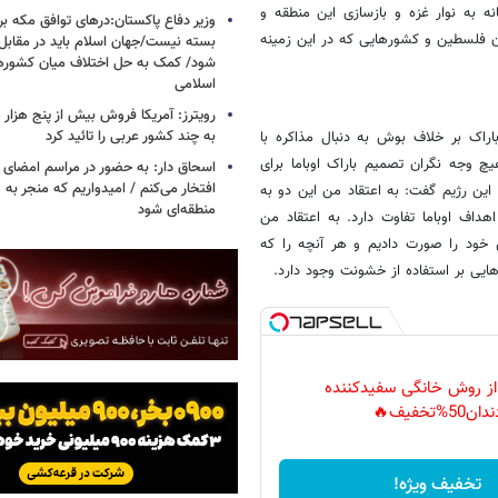
ه به نوار غزه و بازسازی این منطقه و
وزیر دفاع پاکستان:درهای توافق مکه بر
ن فلسطین و کشورهایی که در این زمینه
بسته نیست/جهان اسلام باید در مقابل
شود/ کمک به حل اختلاف میان کشورهای
اسلامی
رویترز: آمریکا فروش بیش از پنج هزار
به چند کشور عربی را تائید کرد
اراک بر خلاف بوش به دنبال مذاکره با
چ وجه نگران تصمیم باراک اوباما برای
اسحاق‌ دار: به حضور در مراسم امضای 
افتخار می‌کنم / امیدواریم که منجر به 
این رژیم گفت: به اعتقاد من این دو به
منطقه‌ای شود
اهداف اوباما تفاوت دارد. به اعتقاد من
خود را صورت دادیم و هر آنچه را که
هایی بر استفاده از خشونت وجود دارد.
 از روش خانگی سفیدکننده
دان50%تخفیف🔥
تخفیف ویژه!