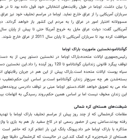
سربازان آمریکایی را از عراق خارج نماید. اوباما در مراسم تحلیف خود نیز عراق
مسوولانه اختیار امور در عراق را به مردم این کشور باز خواهد گرداند. دب
موافقت کرده بود تا سربازان آمریکایی تا پایان سال 2011 از عراق خارج شوند.
گوآنتانامو،نخستین ماموریت باراک اوباما
رئیس‌جمهوری ایالات متحده،باراک اوباما در نخستین دستور پس از به دس
توقف پیگرد قانونی زندانیان گوانتانامو تا 120 روز آی
سیاه پوست ایالات متحده است.باراک پیش از این هم در جریان رقابتهای انتخ
بسته‌شدن هر چه سریع‌تر زندان گوآنتانامو است.بر اساس این حکم،تعقیب قانون
ماه می به تعویق خواهد افتاد.دستور اوباما مبنی بر توقف دادرسی پروند‌ه‌‌های
این زندان مخوف نیست اما بر اساس همین حکم،روند رسیدگی به اتهامات بی
شیطنت‌های هسته‌ای کره شمالی
مقامات کره‌شمالی که از چند روز پیش از مراسم تحلیف باراک اوباما با تهد
رفته بودند،ساعتی پس از حضور رسمی او در کاخ سفید باز هم به بازی با واژه‌ه
مذاکره با باراک اوباما خبر داد.پیونگ یانگ این بار اعلام کرد که حاضر است
هسته‌ای از شبه‌جزیره کره کمک کند.این در حالیست که کره‌شمالی دقیقا چهار