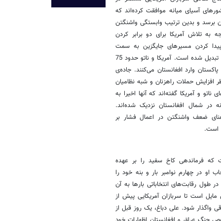
رهای آسیای میانه موافقت کرده‌اند که
تان برسد و بدین ترتیب وابستگی واشنگتن
 به تلاش آمریکا برای دو برابر کردن
، پیدا کردن مسیرهای جایگزین به سمت
افغانستان به جای مسیرهای خطرناک پاکستان، به یک امر فوری برای واشنگتن تبدیل شده است. آمریکا و ناتو حدود 75
کستان وارد افغانستان می‌کنند. جاده‌ی
ر افزایش حملات راهزنان و شبه نظامیان
تو و آمریکا گفته‌اند که آنها اخیرا به
ه در شمال افغانستان نزدیک شده‌اند.
معنای ضعف واشنگتن در اعمال فشار بر
 است.
ت که فرماندهی کاخ سفید را بر عهده
 او در چهارم نوامبر بار و بنه خود را
ر طول رقابت‌های انتخاباتی بارها به آن
مایل است تا سربازان آمریکایی پیش از
ی عراقی واگذار شود. علی دباغ، یک روز قبل از
وص جنگ عراق و افغانستان اظهارات خود