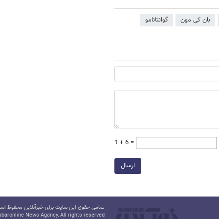
بان کی مون
گوانتانامو
1 + 6 =
ارسال
تمامی حقوق این سایت برای خبرآنلاین محفوظ است.
baronline News Agancy, All rights reserved