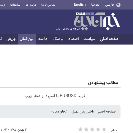
فارسی
العربية
English
تماس با ما
درباره ما
تبلیغات
آرشی
صفحه اصلی
سیاست
اقتصاد
فرهنگ
جامعه
بین‌الملل
ورزش
تا
مطالب پیشنهادی
ترید EURUSD با اسپرد از صفر پیپ
صفحه اصلی
اخبار بین‌الملل
خاورمیانه
۲ بهمن ۱۳۸۷ - ۱۷:۰۲
۰ نفر