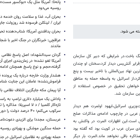
پانه‌تا: آمریکا مثل یک «بوکسور مست» 
روسیه می‌دود
بحران آب، غذا و سلامت روان خدمه در 
ایران / لینکلن فرسوده شد روزولت جا
سته می شود.
بحران پدافندی آمریکا؛ شتاب‌دهنده تح
عراقچی: خبرنگاران در جنگ اخیر با شجا
ماندند
گردان سیدالشهداء: اصل پاسخ نظامی م
رنگ باخت.در شرایطی که دبیر کل سازمان
آمریکا لغو نشده؛ در زمان‌بندی اجرای 
رایر آتش‌بس دیدار کرد،سخنان او چندان
گرفته،حجم و نوع پاسخ همچنان ادامه 
ین نهاد بین‌المللی با تاخیر بیست و پنج
هشدار وزارت خارجه درباره یک پرونده ق
 کرد،از اسرائیل به واسطه حمله به مناطق
فراموش‌نشده؛ عاملان این جنایت شنا
 خواهان تحقیق در خصوص استفاده از
آیا پیمان مکه جایگزین ائتلاف نظامی با
ین سازمان شد.
پاداش یک میلیارد دلاری ترامپ به راست
تازه‌کار کلمبیا / د لا اسپریلا: مذاکره را 
زیری اسرائیل،ایهود اولمرت هم دیدار
سرکوب می‌کنم؛ ۴۰ درصد دولت را دور می‌ریزم
ح عربی در چارچوب ادامه‌ی مذاکرات صلح
عربستان، مجددا برای الزیدی دعوت‌نامه
 است.این اظهارات المرت در واکنش به
حمله سنگین موشکی و پهپادی روسیه 
ادی سران عرب در کویت بود که گفته بود
کره باقی نخواهد ماند.المرت بار دیگر
حمله پهپادی به نظامیان اسرائیل در جن