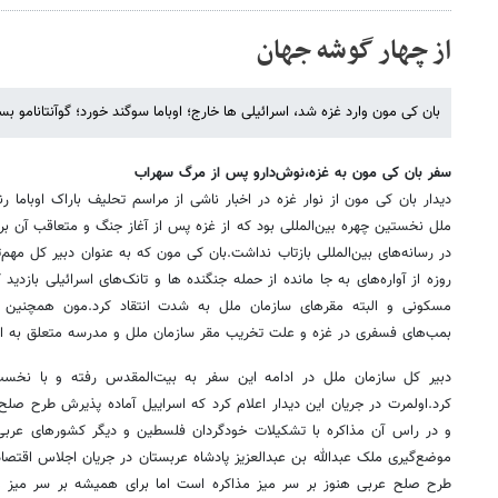
از چهار گوشه جهان
بان کی مون وارد غزه شد، اسرائیلی ها خارج؛ اوباما سوگند خورد؛ گوآنتانامو ب
سفر بان کی مون به غزه،نوش‌دارو پس از مرگ سهراب
دیدار بان کی مون از نوار غزه در اخبار ناشی از مراسم تحلیف باراک اوباما 
ملل نخستین چهره بین‌المللی بود که از غزه پس از آغاز جنگ و متعاقب آن برق
در رسانه‌های بین‌المللی بازتاب نداشت.بان کی مون که به عنوان دبیر کل مهم‌تر
روزه از آواره‌های به جا مانده از حمله جنگنده ها و تانک‌های اسرائیلی بازدید
مسکونی و البته مقرهای سازمان ملل به شدت انتقاد کرد.مون همچنین
بمب‌های فسفری در غزه و علت تخریب مقر سازمان ملل و مدرسه متعلق به ا
دبیر کل سازمان ملل در ادامه این سفر به بیت‌المقدس رفته و با نخست‌و
کرد.اولمرت در جریان این دیدار اعلام کرد که اسراییل آماده پذیرش طرح صل
و در راس آن مذاکره با تشکیلات خودگردان فلسطین و دیگر کشورهای عربی
موضع‌گیری ملک عبدالله بن عبدالعزیز پادشاه عربستان در جریان اجلاس اقتص
طرح صلح عربی هنوز بر سر میز مذاکره است اما برای همیشه بر سر میز مذا