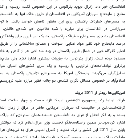
افغانستان خبر داد. ژنرال دیوید پترائوس در این خصوص گفت: روسیه و کشو
منابع و مایحتاج سربازان آ‌مریکایی در افغانستان از طریق خاک آنها به افغانس
به مسیرهای خطرناک پاکستان برای این منظور کاهش خواهد یافت. با توجه
سربازانش در افغانستان برای مبارزه با شبه نظامیان احیا شده‌ی طالبان
درصد مایحتاج خود نظیر مواد غذایی، سوخت و مصالح ساختمانی را از طریق پا
اصلی گذرگاه خیبر در شمال غربی پاکستان در چند ماه اخیر هر از گاهی به خاط
مسدود بوده است. ژنرال پترائوس به جزییات بیشتری اشاره نکرد ولی مقام‌های نا
برقراری توافقنامه‌های ترانزیتی با روسیه و یک سری کشورهای آسیای میان
تحلیل‌گران می‌گویند: وابستگی آمریکا به مسیرهای تزانزیتی پاکستان به 
اسلام‌آباد در خصوص مسائل نگران کننده‌ی دو جانبه نظیر مبارزه علیه تروریسم
امریکایی‌ها زودتر از 2011 بروند
باراک اوباما رئیس‌جمهوری تازه‌نفس امریکا تازه بیست و چهار ساعت اس
گرفته‌است.این در حالیست که سربازان امریکایی حاضر در عراق از زمان انتخاب
بسته و به فکر انتقال از عراق به افغانستان هستند.همان استراتژی که باراک د
اشاره کرده‌بود.در همین راستا،سخنگو نخست وزیر عراق،اعلام کرد که دولتش 
پایان سال 2011 این کشور را ترک نمایند و کنترل امنیتی عراق به نیروها
ملاقات باراک اوباما، رییس جمهور آمریکا با فرماندهان ارشد کشورش در خص