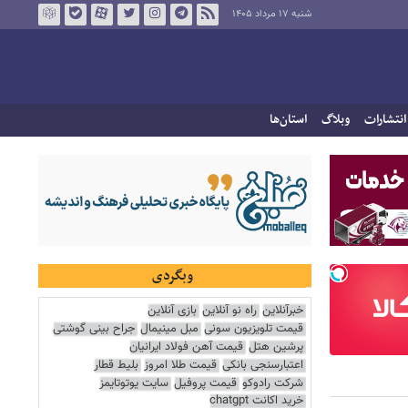
شنبه ۱۷ مرداد ۱۴۰۵
انتشارات
وبلاگ
استان‌ها
وبگردی
خبرآنلاین
راه نو آنلاین
بازی آنلاین
قیمت تلویزیون سونی
مبل مینیمال
جراح بینی گوشتی
پرشین هتل
قیمت آهن فولاد ایرانیان
اعتبارسنجی بانکی
قیمت طلا امروز
بلیط قطار
شرکت رادوکو
قیمت پروفیل
سایت یوتوتایمز
خرید اکانت chatgpt