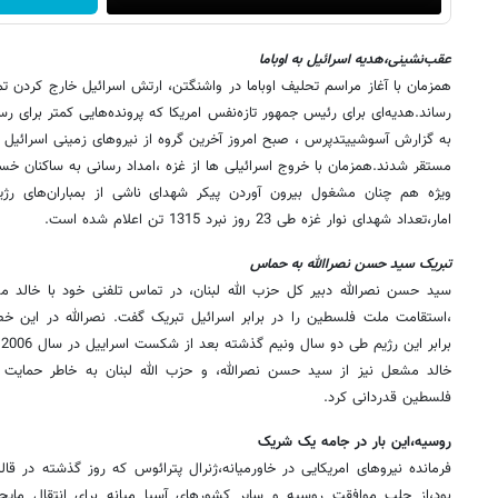
عقب‌نشینی،هدیه اسرائیل به اوباما
همزمان با آغاز مراسم تحلیف اوباما در واشنگتن، ارتش اسرائیل خارج کردن تمام
رساند.هدیه‌ای برای رئیس جمهور تازه‌نفس امریکا که پرونده‌هایی کمتر برای 
به گزارش آسوشییتد‌پرس ، صبح امروز آخرین گروه از نیروهای زمینی اسرائیل از
مستقر شدند.همزمان با خروج اسرائیلی ‌ها از غزه ،امداد رسانی به ساکنان خس
ویژه هم چنان مشغول بیرون آوردن پیکر شهدای ناشی از بمباران‌های ر
امار،تعداد شهدای نوار غزه طی 23 روز نبرد 1315 تن اعلام شده است.
تبریک سید حسن نصرا‌الله به حماس
سید حسن نصرالله دبیر کل حزب الله لبنان، در تماس تلفنی خود با خا
،استقامت ملت فلسطین را در برابر اسرائیل تبریک گفت. نصرالله در این خ
برابر این رژیم طی دو سال ونیم گذشته بعد از شکست اسراییل در سال 2006 بود.
خالد مشعل نیز از سید حسن نصرالله، و حزب الله لبنان به خاطر حمایت
فلسطین قدردانی کرد.
روسیه،این بار در جامه یک شریک
فرمانده نیروهای امریکایی در خاورمیانه،ژنرال پترائوس که روز گذشته در قال
بود،از جلب موافقت روسیه و سایر کشورهای آسیا میانه برای انتقال مایحت