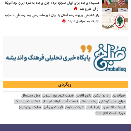
هستیم/ برجام برای ایران معجزه بود/ چون برجام به سود ایران بود آمریکا
از آن خارج شد
راز دشمنی وزیرخارجه لبنان با ایران / یوسف رجی چه ارتباطی با حزب
نزدیک به اسرائیل دارد؟
وبگردی
خبرآنلاین
راه نو آنلاین
بازی آنلاین
قیمت تلویزیون سونی
مبل مینیمال
جراح بینی گوشتی
پرشین هتل
قیمت آهن فولاد ایرانیان
اعتبارسنجی بانکی
قیمت طلا امروز
بلیط قطار
شرکت رادوکو
قیمت پروفیل
سایت یوتوتایمز
خرید اکانت chatgpt