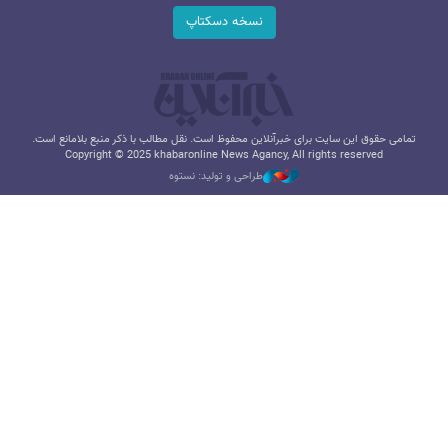
نسخه دسکتاپ
تمامی حقوق این سایت برای خبرآنلاین محفوظ است. نقل مطالب با ذکر منبع بلامانع است.
Copyright © 2025 khabaronline News Agancy, All rights reserved
طراحی و تولید: نستوه