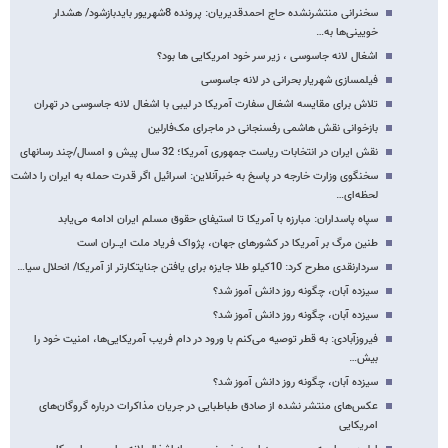
سخنرانی منتشرنشده حاج احمدقدیریان: پرونده 8شهریور بایدبازشود/ هشدار
خویینی‌ها به…
اشغال لانه جاسوسی ، زیر سر خود امریکایی ها بود؟
فیلمسازی شهریار بحرانی در لانه جاسوسی
تلاش برای مقایسه اشغال سفارت آمریکا در لیبی با اشغال لانه جاسوسی در تهران
بازخوانی نقش هاشمی​ رفسنجانی در ماجرای مک‌فارلین
نقش ایران در انتخابات ریاست جمهوری آمریکا؛ 32 سال پیش و امسال/چند رسانه​ای
سخنگوی وزارت خارجه در پاسخ به خبرآنلاین: اسرائیل اگر قدرت حمله به ایران را داشت
لحظه‌ای…
سپاه پاسداران: مبارزه با آمریکا تا استیفای حقوق مسلم ایران ادامه می‌یابد
طنین مرگ بر آمریکا در کشورهای جهان، پژواک فریاد ملت ایــران است
سردارنقدی مطرح کرد: 10کیلو طلا جایزه برای یافتن جنایتکارتر از آمریکا/ انحلال سیا…
سیزده آبان، چگونه روز دانش آموز شد؟
سیزده آبان، چگونه روز دانش آموز شد؟
فیروزآبادی: به قطر توصیه می‌کنم با ورود در دام فریب آمریکایی‌ها، امنیت خود را
بیش…
سیزده آبان، چگونه روز دانش آموز شد؟
عکس‌های منتشر نشده از صادق طباطبایی در جریان مذاکرات درباره گروگان‌های
امریکایی