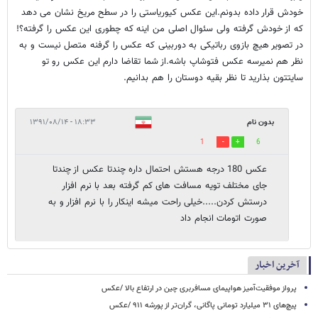
خودش قرار داده بدونم.این عکس کیوریاستی را در سطح مریخ نشان می دهد
که از خودش گرفته ولی سئوال اصلی من اینه که چطوری این عکس را گرفته؟!
در تصویر هیچ بازوی رباتیکی به دوربینی که عکس را گرفنه متصل نیست و به
نظر هم نمیرسه عکس فتوشاپ باشه.از شما تقاضا دارم این عکس رو تو
سایتتون بذارید تا نظر بقیه دوستان را هم بدانیم.
بدون نام
۱۸:۳۳ - ۱۳۹۱/۰۸/۱۴
1
6
عکس 180 درجه هستش احتمال داره چندتا عکس از چندتا
جای مختلف تویه مسافت های کم گرفته بعد با نرم افزار
درستش کردن.....خیلی راحت میشه اینکار را با نرم افزار و به
صورت اتومات انجام داد
آخرین اخبار
پرواز موفقیت‌آمیز هواپیمای مسافربری چین در ارتفاع بالا /عکس
پیچ‌های ۳۱ میلیارد تومانی پاگانی، گران‌تر از پورشه ۹۱۱ /عکس