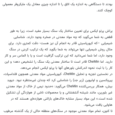
بودند تا دستگاهی به اندازه یک اتاق را تا اندازه چیزی معادل یک مایکروفر معمولی
کوچک کنند.
پراش پرتو ایکس برای تعیین ساختار یک سنگ بسیار مفید است، زیرا به طور
قطعی به شما می‌گوید که چه مواد معدنی در صخره وجود دارند. شناسایی
شیمیایی –که کیوریاسیتی قادر به انجام آن نیز هست- دقت کمتری دارد. برای
مثال روش شیمیایی تنها می‌تواند به شما بگوید که یک ترکیب کربنی در سنگ
وجود دارد، اما شما نمی‌دانید که این ترکیب گرافیت است و یا با الماس سر و کار
دارید. اما CheMin قادر است تا ساختار معدنی یک سنگ را تشخیص دهد؛ و این
کار را با ثبت نحوه اندرکنش بلورهای آنها با پرتو ایکس انجام می‌دهد.
در نخستین تجزیه و تحلیل CheMin، کیوریاسیتی مواد معدنی همچون فلداسپات،
پیروکسین و اولیوین (زبر جد) را شناسایی کرد که چندان غیرمنتظره نبود. دیوید
بیش، همکار بررسی‌کننده CheMin می‌گوید: «حدود نیمی از خاک از مواد معدنی
غیر بلورین، مانند شیشه آتشفشانی و یا محصولات ناشی از هوازدگی آن تشکیل
شده است.» این مواد بسیار مشابه خاک‌های بازالتی هوازده‌ای هستند که در
هاوایی یافت می‌شود.
تا کنون، تمام مواد معدنی موجود در سنگ‌های منطقه حاکی از یک گذشته مرطوب