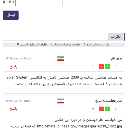
4 + 8 =
ارسال
نظرات
نظرات منتشر شده: 3
نظرات در صف انتشار: 0
نظرات غیرقابل انتشار: 0
بدون نام
۱۹:۲۸ - ۱۳۹۱/۰۸/۱۲
پاسخ
1
4
یه مستند هستش ساخته ی 2009 هستش نامش به انگلیسی Solar System
هست تو 5 قسمت ساخته شده تویک قسمتش به این نکته اشاره کرده...
کاربر علاقمند به مریخ
۱۵:۲۹ - ۱۳۹۱/۰۸/۱۴
پاسخ
0
2
می خواستم نظر دوستان را در مورد این عکس
http://mars.jpl.nasa.gov/images/pia16239_c-br2.jpg که ناسا در سایت