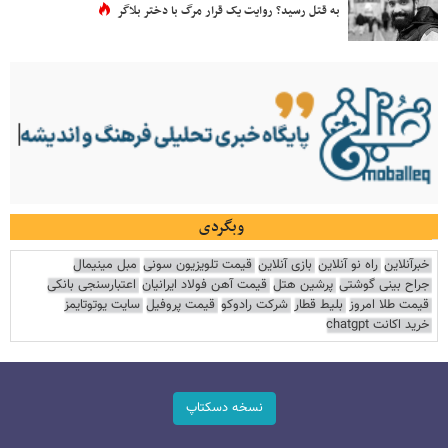
به قتل رسید؟ روایت یک قرار مرگ با دختر بلاگر
وبگردی
خبرآنلاین
راه نو آنلاین
بازی آنلاین
قیمت تلویزیون سونی
مبل مینیمال
جراح بینی گوشتی
پرشین هتل
قیمت آهن فولاد ایرانیان
اعتبارسنجی بانکی
قیمت طلا امروز
بلیط قطار
شرکت رادوکو
قیمت پروفیل
سایت یوتوتایمز
خرید اکانت chatgpt
نسخه دسکتاپ