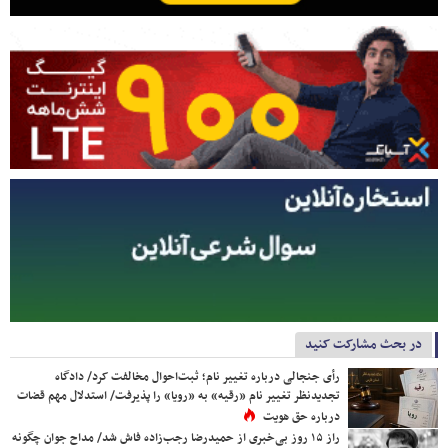
در بحث مشارکت کنید
رأی جنجالی درباره تغییر نام؛ ثبت‌احوال مخالفت کرد/ دادگاه
تجدیدنظر تغییر نام «رقیه» به «رویا» را پذیرفت/ استدلال مهم قضات
درباره حق هویت
راز ۱۵ روز بی‌خبری از حمیدرضا رجب‌زاده فاش شد/ مداح جوان چگونه