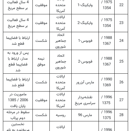
1975 /
4 سال فعالیت
22
وایکینگ-1
متحده
موفقیت
1354
بر سطح مریخ
آمریکا
ایالات
1975 /
4 سال فعالیت
23
وایکینگ-2
متحده
موفقیت
1354
بر سطح مریخ
آمریکا
اتحاد
1988 /
ارتباط با فضاپیما
24
فوبوس-1
جماهیر
شکست
1367
قطع شد
شوروی
پس از ورود به
اتحاد
1988 /
نیمه
مدار، ارتباط با
25
فوبوس-2
جماهیر
1367
موفق
فضاپیما قطع
شوروی
شد
ایالات
1990 /
ارتباط با فضاپیما
26
مارس آبزرور
متحده
شکست
1369
قطع شد
آمریکا
ایالات
ماموریت در
1996 /
نقشه‌بردار
27
متحده
موفقیت
2006 / 1385
1375
سراسری مریخ
آمریکا
پایان یافت
1996 /
سقوط در مرحله
28
مارس 96
روسیه
شکست
1375
دوم پرتاب
نخستین
ایالات
1996 /
مریخ‌نورد به نام