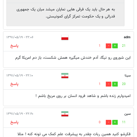
به هر حال باید یک فرقی هایی نمایان میشد میان یک جمهوری
فدرالی و یک حکومت تمرکز گرای کمونیستی.
۲۲:۰۶ - ۱۳۹۱/۰۵/۱۹
adm
پاسخ
1
21
این شوروی رو نیگا، آدم خندش میگیره همش شکست، باز دم امریکا گرم
سینا
۲۲:۱۰ - ۱۳۹۱/۰۵/۱۹
پاسخ
1
20
امیدوارم زنده باشم و شاهد فرود انسان بر روی مریخ باشم !
سین
۲۲:۲۰ - ۱۳۹۱/۰۵/۱۹
پاسخ
0
11
فکرشو کنید همین ربات چقدر به پیشرفت علم کمک می تونه کنه ! مثلا