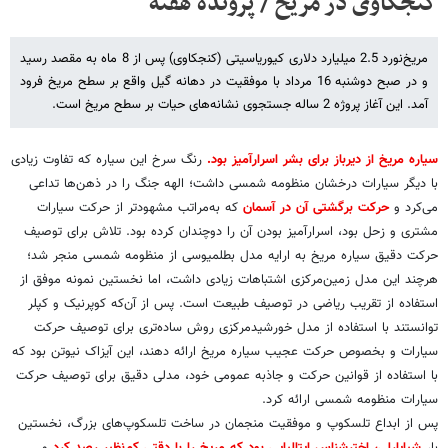
کنجکاوی در مریخ / پرونده هفته
مریخ‌نورد 2.5 میلیارد دلاری کیوریاسیتی (کنجکاوی) پس از 8 ماه به مقصد رسید
و در صبح دوشنبه 16 مرداد با موفقیت در دهانه گیل واقع بر سطح مریخ فرود
آمد. این آغاز پروژه 2 ساله جستجوی نشانه‌های حیات بر سطح مریخ است.
سیاره مریخ از دیرباز برای بشر اسرارآمیز بود.
رنگ سرخ این سیاره که تفاوت زیادی
با دیگر سیارات درخشان منظومه شمسی داشت؛ الهه جنگ را در ذهن‌ها تداعی
می‌کرد و
حرکت برگشتی آن در آسمان
که به‌مراتب مشهودتر از حرکت سیارات
مشتری و زحل بود، اسرارآمیز بودن آن را دوچندان کرده بود. تلاش برای توصیف
حرکت دقیق سیاره مریخ به ارایه مدل بطلمیوسی از منظومه شمسی منجر شد؛
هرچند این مدل زمین‌مرکزی اشتباهات زیادی داشت، اما نخستین نمونه موفق از
استفاده از تقریب ریاضی در توصیف طبیعت است. پس از آن‌که کوپرنیک و کپلر
توانستند با استفاده از مدل خورشیدمرکزی روش ساده‌تری برای توصیف حرکت
سیارات و بخصوص حرکت عجیب سیاره مریخ ارائه دهند، این آیزاک نیوتن بود که
با استفاده از قوانین حرکت و جاذبه عمومی خود، مدلی دقیق برای توصیف حرکت
سیارات منظومه شمسی ارائه کرد.
پس از ابداع تلسکوپ و موفقیت منجمان در ساخت تلسکوپ‌های بزرگ، نخستین