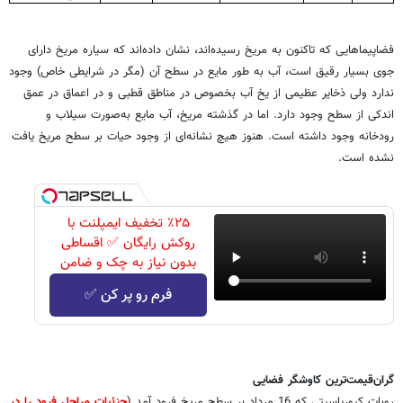
فضاپیماهایی که تاکنون به مریخ رسیده‌اند، نشان داده‌اند که سیاره مریخ دارای
جوی بسیار رقیق است، آب به طور مایع در سطح آن (مگر در شرایطی خاص) وجود
ندارد ولی ذخایر عظیمی از یخ آب بخصوص در مناطق قطبی و در اعماق در عمق
اندکی از سطح وجود دارد. اما در گذشته مریخ، آب مایع به‌صورت سیلاب و
رودخانه وجود داشته است. هنوز هیچ نشانه‌ای از وجود حیات بر سطح مریخ یافت
نشده است.
٪۲۵ تخفیف ایمپلنت با
روکش رایگان ✅ اقساطی
بدون نیاز به چک و ضامن
فرم رو پر کن ✅
گران‌قیمت‌ترین کاوشگر فضایی
روبات کیوریاسیتی که 16 مرداد بر سطح مریخ فرود آمد (
جزئیات مراحل فرود را در