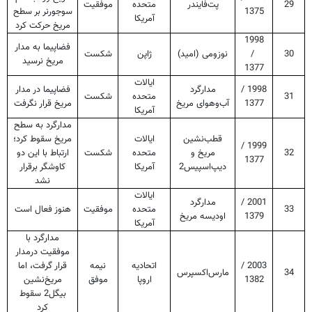
29
پت‌فایندر
متحده
موفقیت
1375
سوجورنر بر سطح
آمریکا
مریخ حرکت کرد
1998
فضاپیما به مدار
30
/
نوزومی (امید)
ژاپن
شکست
مریخ نرسید
1377
ایالات
1998 /
مدارگرد
فضاپیما در مدار
31
متحده
شکست
1377
آب‌وهوای مریخ
مریخ قرار نگرفت
آمریکا
مدارگرد به سطح
قطب‌نشین
ایالات
مریخ سقوط کرد؛
1999 /
32
مریخ و
متحده
شکست
ارتباط با این دو
1377
دیپ‌اسپیس2
آمریکا
کاوشگر برقرار
نشد
ایالات
2001 /
مدارگرد
33
متحده
موفقیت
هنوز فعال است
1379
اودیسه مریخ
آمریکا
مدارگرد با
موفقیت درمدار
2003 /
اتحادیه
نیمه
قرار گرفت، اما
34
مارس‌اکسپرس
1382
اروپا
موفق
مریخ‌نشین
بیگل2 سقوط
کرد