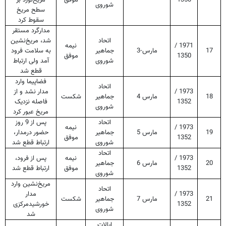
1350
موفق
مریخ‌نورد بر
شوروی
سطح مریخ
سقوط کرد
مدارگرد مستقر
اتحاد
شد، مریخ‌نشین
1971 /
نیمه
17
مارس-3
جماهیر
به سلامت فرود
1350
موفق
شوروی
آمد ولی ارتباط
قطع شد
فضاپیما وارد
اتحاد
1973 /
مدار نشد و از
18
مارس 4
جماهیر
شکست
1352
فاصله نزدیک
شوروی
مریخ عبور کرد
اتحاد
پس از 9 روز
1973 /
نیمه
19
مارس 5
جماهیر
حضور درمدار،
1352
موفق
شوروی
ارتباط قطع شد
اتحاد
1973 /
نیمه
پس از فرود،
20
مارس 6
جماهیر
1352
موفق
ارتباط قطع شد
شوروی
مریخ‌نشین وارد
اتحاد
1973 /
مدار
21
مارس 7
جماهیر
شکست
1352
خورشیدمرکزی
شوروی
شد
ایالات