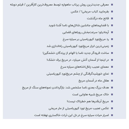
معرفی جدیدترین روش پرتاب ماهواره توسط معروف‌ترین کارآفرین / فیلم دوبله
بفرمایید کباب مریخی! / عکس
فاتح ماه درگذشت
با فضاپیماهای جانشین شاتل‌های ناسا آشنا شوید
آرمادیلو؛ سرعت‌بخش رویاهای فضایی
رد مریخ‌نورد کیوریاسیتی بر سیاره سرخ
زمینی‌ترین ابزار مریخ‌نورد کیوریاسیتی راه‌اندازی شد
ساخت فرودگر جدید ناسا با الهام از پرندگان خشمگین!
در اینجا از آسمان آتش می‎بارد، در مریخ برف خشک!
معمای عجیب زغال‌اخته‌های سیاره سرخ
نمای خورشیدگرفتگی از چشم مریخ‌نورد کیوریاسیتی
هلال ماه در آسمان مریخ
هدف بزرگ بعدی ناسا مشخص شد: بازگرداندن نمونه‌های سنگ از مریخ
خاک مریخ شبیه هاوایی است
مریخ آن‌قدرها هم خطرناک نیست!
عکس عجیب مریخ نورد کیوریاسیتی از مار مریخی
اسرار حیات سیاره سرخ در دل این ذرات خاکستری نهفته است