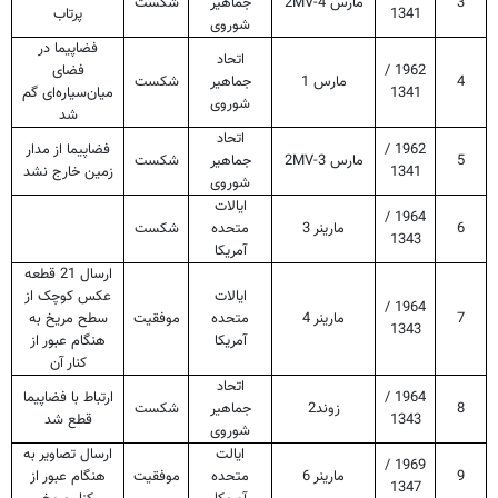
3
مارس
2MV-4
جماهیر
شکست
1341
پرتاب
شوروی
فضاپیما در
اتحاد
1962 /
فضای
4
مارس 1
جماهیر
شکست
1341
میان‌سیاره‌ای گم
شوروی
شد
اتحاد
1962 /
فضاپیما از مدار
5
مارس
2MV-3
جماهیر
شکست
1341
زمین خارج نشد
شوروی
ایالات
1964 /
6
مارینر 3
متحده
شکست
1343
آمریکا
ارسال 21 قطعه
ایالات
عکس کوچک از
1964 /
7
مارینر 4
متحده
موفقیت
سطح مریخ به
1343
آمریکا
هنگام عبور از
کنار آن
اتحاد
1964 /
ارتباط با فضاپیما
8
زوند2
جماهیر
شکست
1343
قطع شد
شوروی
ایالت
ارسال تصاویر به
1969 /
9
مارینر 6
متحده
موفقیت
هنگام عبور از
1347