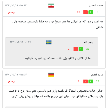
محمد شمس
۱۵:۴۲ - ۱۳۹۱/۰۵/۱۹
پاسخ
33
8
به امید روزی که ما ایرانی ها هم مریخ نورد به فضا بفرستیم. سخته ولی
شدنی
بدون نام
۰۱:۳۸ - ۱۳۹۱/۰۵/۲۱
2
22
ما از دانش و تکنولوژی فقط هسته ای شو یاد گرفتیم !
مریم فخیم
۱۵:۵۲ - ۱۳۹۱/۰۵/۱۹
پاسخ
1
22
خیلی جالبه.بخصوص اینفوگرافی.امیدوارم کیوریاسیتی هم مث روح و فرصت
بازه ی زمانی فعالیتش چند برابر اون چیزی باشه که براش پیش بینی کردن...