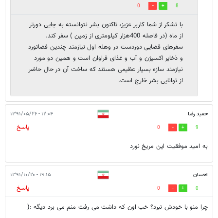
0
8
با تشکر از شما کاربر عزیز، تاکنون بشر نتوانسته به جایی دورتر
از ماه (در فاصله 400هزار کیلومتری از زمین ) سفر کند.
سفرهای فضایی دوردست در وهله اول نیازمند چندین فضانورد
و ذخایر اکسیژن و آب و غذای فراوان است و همین دو مورد
نیازمند سازه بسیار عظیمی هستند که ساخت آن در حال حاضر
از توانایی بشر خارج است.
حمید رضا
۱۲:۰۴ - ۱۳۹۱/۰۵/۲۶
پاسخ
0
9
به امید موفقیت این مریخ نورد
احسان
۱۹:۱۵ - ۱۳۹۱/۱۰/۲۰
پاسخ
0
0
چرا منو با خودش نبرد؟ خب اون که داشت می رفت منم می برد دیگه :(