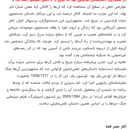
بار
شیاپارلی، اخترشناس ایتالیایی بود که مریخ را با دقتی کم‌نظیر رصد کرد
و
عوارضی خطی در سطح آن مشاهده کرد که آن‌ها را کانالی (به معنی شیار) نام
نهاد، اما این عبارت به اشتباه، کانال ترجمه شد و این سرآغاز داستان جستجوی
حیات فرازمینی در مریخ شد. مشهورترین این جستجوگران، پرسیوال لاول، تاجر
متمول آمریکایی بود که زندگی و ثروت خود را وقف جستجوی موجودات مریخی
کرد و در نقشه‌های عجیب و غریبی که از سطح سیاره سرخ رسم کرد، شبکه‌ای
عجیب و مهندسی‌شده از راه آب‌ها را ترسیم کرد. هرچند که به‌تازگی مشخص شد
آن‌چه لاول از دریچه تلسکوپ می‌دید ناشی از آسیبی بود که در اثر رصدهای
غیراصولی به شبکیه چشمانش وارد آمده بود.
علاوه بر این، تمدن پیشرفته سیاره مریخ و تلاش آن‌ها برای تسخیر سیاره پرآب
همسایه دست‌مایه داستان‌های علمی‌تخیلی فراوانی شد که مشهورترین آن‌ها جنگ
دنیاها اثر اچ.جی.ولز بود. اورسون ولز، این اثر را در 1938/1317 به‌صورت
نمایشنامه‌ای رادیویی اجرا کرد، اما بسیاری از مردم ایالات متحده که از وسط
برنامه به شنیدن آن مشغول شدند، آن را جدی گرفتند و به سنگربندی خانه‌ها و
خیابان‌ها اقدام کردند! در سال 2005/1384 نیز استیون اسپیلبرگ، فیلم سینمایی
جنگ دنیاها را بر اساس همین داستان علمی‌تخیلی ساخت.
آغاز عصر فضا