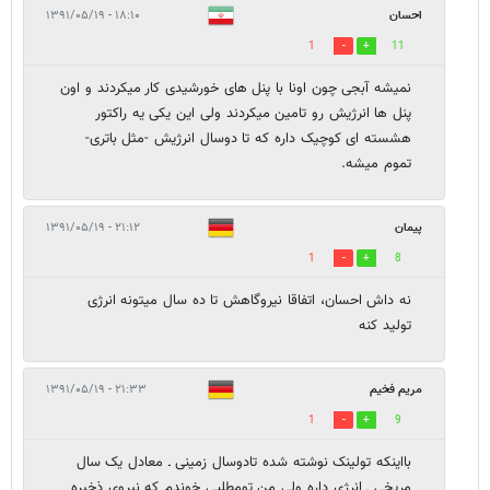
احسان
۱۸:۱۰ - ۱۳۹۱/۰۵/۱۹
1
11
نمیشه آبجی چون اونا با پنل های خورشیدی کار میکردند و اون
پنل ها انرژیش رو تامین میکردند ولی این یکی یه راکتور
هشسته ای کوچیک داره که تا دوسال انرژیش -مثل باتری-
تموم میشه.
پیمان
۲۱:۱۲ - ۱۳۹۱/۰۵/۱۹
1
8
نه داش احسان، اتفاقا نیروگاهش تا ده سال میتونه انرژی
تولید کنه
مریم فخیم
۲۱:۳۳ - ۱۳۹۱/۰۵/۱۹
1
9
بااینکه تولینک نوشته شده تادوسال زمینی ـ معادل یک سال
مریخی ـ انرژی داره ولی من تومطلبی خوندم که نیروی ذخیره