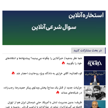
در بحث مشارکت کنید
شما نظر بدهید/ خبرآنلاین را چگونه می‌بینید؟ پیشنهادها و انتقادهای
خود را بگویید
قوه قضائیه: آقای خرازی به دادگاه ویژه روحانیت احضار شد
جزئیات جدید از قتل یک مداح/ پخش ویدئوی پیکر حمیدرضا رجب‌زاده
در شبکه‌های معاند
ظریف: بدون مدیریت تنش با آمریکا، حتی دوستان ایران هم از تهران
فاصله می‌گیرند/ایران نباید در مذاکرات با ترامپ قربانی روسیه و چین