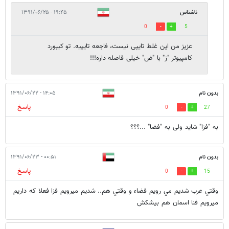
ناشناس
۱۹:۴۵ - ۱۳۹۱/۰۶/۲۵
0
5
عزیز من این غلط تایپی نیست، فاجعه تایپیه. تو کیبورد
کامپیوتر "ز" با "ض" خیلی فاصله داره!!!
بدون نام
۱۴:۰۵ - ۱۳۹۱/۰۶/۲۲
پاسخ
0
27
به "فزا" شاید ولی به "فضا" ...؟؟؟
بدون نام
۰۰:۵۱ - ۱۳۹۱/۰۶/۲۳
پاسخ
0
15
وقتي عرب شديم مي رويم فضاء و وقتي هم.. شديم ميرويم فزا فعلا كه داريم
ميرويم فنا اسمان هم بيشكش