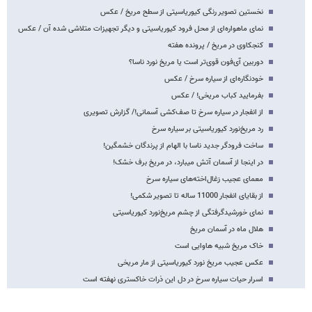
نخستین تصویر رنگی کیوریاسیتی از سطح مریخ / عکس
نمای ماهواره‌ای از محل فرود کیوریاسیتی و دیگر تجهیزات متلاشی شده آن / عکس
کنجکاوی در مریخ / پرونده هفته
دوربین آی‌فون قوی‌تر است یا مریخ نورد ناسا؟
خودنگاره‌ای از سیاره سرخ / عکس
بفرمایید کباب مریخی! / عکس
از انفجار در سیاره سرخ تا صف‌کشی آسمانی!/ گزارش تصویری
رد مریخ‌نورد کیوریاسیتی بر سیاره سرخ
ساخت فرودگر جدید ناسا با الهام از پرندگان خشمگین!
در اینجا از آسمان آتش می‎بارد، در مریخ برف خشک!
معمای عجیب زغال‌اخته‌های سیاره سرخ
از بقایای انفجار 11000 ساله تا تصویر شکمی!
نمای خورشیدگرفتگی از چشم مریخ‌نورد کیوریاسیتی
هلال ماه در آسمان مریخ
خاک مریخ شبیه هاوایی است
عکس عجیب مریخ نورد کیوریاسیتی از مار مریخی
اسرار حیات سیاره سرخ در دل این ذرات خاکستری نهفته است