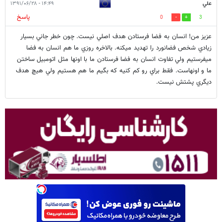
علي
۱۴:۴۹ - ۱۳۹۱/۰۶/۲۸
پاسخ
0
3
عزيز من! انسان به فضا فرستادن هدف اصلي نيست. چون خطر جاني بسيار
زيادي شخص فضانورد را تهديد ميكنه. بالاخره روزي ما هم انسان به فضا
ميفرستيم ولي تفاوت انسان به فضا فرستادن ما با اونها مثل اتومبيل ساختن
ما و اونهاست. فقط براي رو كم كنيه كه بگيم ما هم هستيم ولي هيچ هدف
ديگري پشتش نيست.