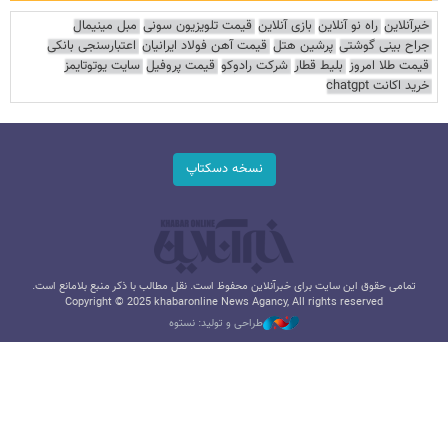
خبرآنلاین
راه نو آنلاین
بازی آنلاین
قیمت تلویزیون سونی
مبل مینیمال
جراح بینی گوشتی
پرشین هتل
قیمت آهن فولاد ایرانیان
اعتبارسنجی بانکی
قیمت طلا امروز
بلیط قطار
شرکت رادوکو
قیمت پروفیل
سایت یوتوتایمز
خرید اکانت chatgpt
نسخه دسکتاپ
تمامی حقوق این سایت برای خبرآنلاین محفوظ است. نقل مطالب با ذکر منبع بلامانع است.
Copyright © 2025 khabaronline News Agancy, All rights reserved
طراحی و تولید: نستوه