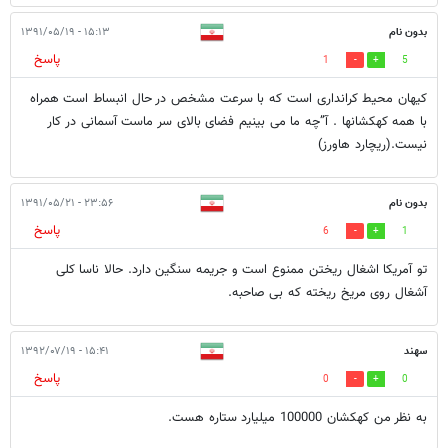
بدون نام
۱۵:۱۳ - ۱۳۹۱/۰۵/۱۹
پاسخ
1
5
کیهان محیط کرانداری است که با سرعت مشخص در حال انبساط است همراه
با همه کهکشانها . آ”چه ما می بینیم فضای بالای سر ماست آسمانی در کار
نیست.(ریچارد هاورز)
بدون نام
۲۳:۵۶ - ۱۳۹۱/۰۵/۲۱
پاسخ
6
1
تو آمریکا اشغال ریختن ممنوع است و جریمه سنگین دارد. حالا ناسا کلی
آشغال روی مریخ ریخته که بی صاحبه.
سهند
۱۵:۴۱ - ۱۳۹۲/۰۷/۱۹
پاسخ
0
0
به نظر من کهکشان 100000 میلیارد ستاره هست.