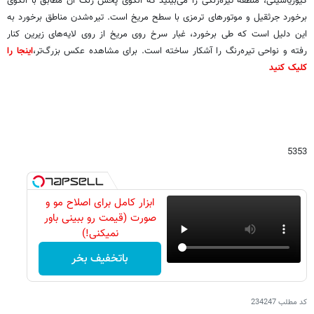
کیوریاسیتی، منطقه تیره‌رنگی را می‌بینید که الگوی پخش رنگ آن مطابق با الگوی
برخورد جرثقیل و موتورهای ترمزی با سطح مریخ است. تیره‌شدن مناطق برخورد به
این دلیل است که طی برخورد، غبار سرخ روی مریخ از روی لایه‌های زیرین کنار
رفته و نواحی تیره‌رنگ را آشکار ساخته است. برای مشاهده عکس بزرگ‌تر،
اینجا را
کلیک کنید
5353
ابزار کامل برای اصلاح مو و
صورت (قیمت رو ببینی باور
نمیکنی!)
باتخفیف بخر
کد مطلب
234247