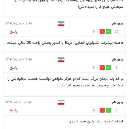
حتمآً ميدونين مدير پروژه اين برنامه يه ايرانيه اگر تو ايران بود بخاطر مدل
موهاش هيچ جا را نميدادنش!
بدون نام
۱۷:۴۹ - ۱۳۹۱/۰۵/۱۸
پاسخ
0
23
فاصله پیشرفت تکتولوژی فضایی امریکا با کشور بعدش راحت 20 سالی میشه.
بدون نام
۲۲:۴۸ - ۱۳۹۱/۰۵/۱۸
پاسخ
5
8
و خداوند آنچنان بزرگ است که تو هرگز نخواهی توانست عظمت مخلوقاتش را
درک کنی چه رسد به عظمت وجود لایزالش..
بدون نام
۰۱:۲۵ - ۱۳۹۱/۰۵/۱۹
پاسخ
0
6
لحظه شماری برای اولین قدم انسان.....