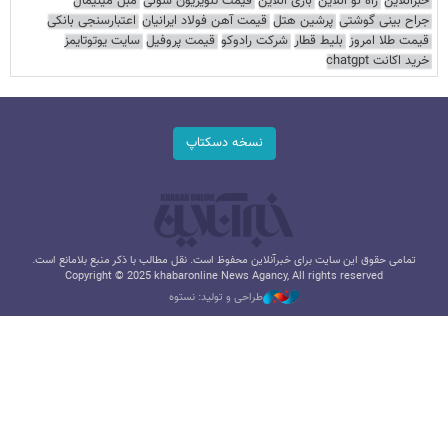
خبرآنلاین
راه نو آنلاین
بازی آنلاین
قیمت تلویزیون سونی
مبل مینیمال
جراح بینی گوشتی
پرشین هتل
قیمت آهن فولاد ایرانیان
اعتبارسنجی بانکی
قیمت طلا امروز
بلیط قطار
شرکت رادوکو
قیمت پروفیل
سایت یوتوتایمز
خرید اکانت chatgpt
نسخه دسکتاپ
تمامی حقوق این سایت برای خبرآنلاین محفوظ است. نقل مطالب با ذکر منبع بلامانع است.
Copyright © 2025 khabaronline News Agancy, All rights reserved
طراحی و تولید: نستوه