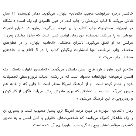
خاکسار درباره‌ سرنوشت عجیب «اتحادیه‌ ابلهان» می‌گوید: «مادر نویسنده 11 سال
تلاش می‌کند تا کتاب فرزندش را چاپ کند. در عین ناامیدی او، یک استاد دانشگاه
در لوییزیانا مسئولیت چاپ کتاب را بر عهده می‌گیرد. رمان، در دنیای ادبیات
غوغایی به پا می‌کند. نویسنده‌ این رمان اولین کسی است که جایزه‌ پولیتزر پس از
مرگش به او تعلق می‌گیرد. ناشران مختلف، «اتحادیه ابلهان» را در قطع‌های
مختلف چاپ می‌کنند، تنها انتشارات پنگوئن کتاب را در 5 قطع و با جلدهای
مختلف چاپ می‌کند.»
مترجم این رمان درباره‌ طرح اصلی داستان می‌گوید: «اتحادیه‌ی ابلهان، داستان یک
انسان فرهیخته فوق‌العاده باسواد است که در رشته‌ ادبیات قرون‌وسطی تحصیلات
خود را تمام کرده است. او از فرهنگ امریکا متنفر است تا جایی که از خانه هم
بیرون نمی‌آید. اما بعد از تصادفی که برای مادرش پیش می‌آید، ناگزیر از کار کردن
و رودررویی با این فرهنگ می‌شود.»
رمان «اتحادیه‌ ابلهان» در میان مردم امریکا اثری بسیار محبوب است و بسیاری آن
را یک شاهکار کمیک می‌نامند که شخصیت‌های حقیقی و قابل لمس و به تصویر
کشیدن موقعیت‌های پوچ زندگی، سبب باورپذیری آن شده است.