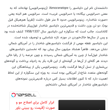
دانشمندان نام این دایناسور را
Xenoceratops
(زینوسراتوپس) نهاده‌اند که به
معنی «سراتوپس بیگانه» یا «سراتوپس غریب» است. سراتوپس‌ هم البته یعنی
«صورت شاخدار». زینوسراتوپس حدود 6 متر طول داشت (تقریباً هم‌هیکل فیل
بود)، دو تن وزن داشت و قدیمی‌ترین دایناسور شاخدار غول‌پیکر شناخته‌شده در
کاناداست. جالب است که سنگواره این دایناسور سال 1958/1337 کشف شده بود
و پس از سال‌ها خاک‌خوردن در موزه، تازه شناسایی و توصیف شده است.
این دایناسور نقطه مهمی از فرگشت دایناسورهای شاخدار را در آمریکای شمالی
نشان می‌دهد. ظاهراً هشتاد میلیون سال پیش بود که نخستین دایناسورهای
شاخدار غول‌آسا از چین به آمریکای شمالی رسیدند و چون عرصه را از رقبا خالی
دیدند هر گله‌ای از آن‌ها در گوشه‌ای از این قاره بکر به زادولد پرداخت و گونه‌های
بی‌شماری از نسل آن‌ها فرگشت یافت. زینوسراتوپس یکی از پیشاهنگان این
گونه‌های متعدد شاخ‌دار آمریکایی بوده است. به ویژه این سنگواره از این لحاظ
اهمیت دارد که تا کنون اطلاعات بسیار کمی درباره قدیمی‌ترین نمونه‌های
دایناسورهای شاخدار در آمریکای شمالی داشته‌ایم.
ابزار کامل برای اصلاح مو و
صورت (قیمت رو ببینی باور