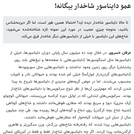
عمو دایناسور شاخدار بیگانه!
تا حالا دایناسور شاخدار دیده اید؟ احتمالا همین طور است، اما اگر دیرینه‌شناس
باشید، متوجه چیزی عجیب در مورد این نمونه تازه شناخته‌شده می‌شوید:
شاخ‌های این دایناسور با خیلی از دایناسورهای دیگر شاخدار فرق می‌کند.
عرفان خسروی
:در خلال چند ده میلیون سال پایانی دوران دایناسورها، خیلی از
دایناسورها مثل استگوسورها (دایناسورهایی با صفحه‌ها و تیغ‌های بلند روی
پشتشان) دیگر روی زمین وجود نداشتند و دایناسورهایی مثل سوروپودها
(دایناسورهای گردن‌دراز غول‌آسا) خیلی کم شده بودند و حیواناتی نادر و کم‌یاب
محسوب می‌شدند. اما در عوض گروه‌های جدیدی از دایناسورها شروع به پیدا
شدن کردند که مهم‌ترین آن‌ها از نظر تنوع سراتوپس‌ها یا دایناسورهای شاخ‌دار
بودند. سراتوپس‌های ابتدایی که در اوایل دوره کرتاسه می‌زیستند، حیواناتی کوچولو
(یک متری)، دوپا و سریع بودند که منقاری طوطی‌مانند داشتند و شاخ‌های کوتاهی
(شبیه شاخ بچه کرگدن) روی دماغ و گونه‌های آن‌ها روییده بود. طی چند میلیون
سال از نسل این حیوانات گیاه‌خوار که منقارهایی طوطی‌مانند داشتند،
دایناسورهایی پیدا شدند که رفته‌رفته شاخ‌های بزرگ‌تر، وزن سنگین‌تر و ظاهری
کرگدن‌مانند پیدا کردند. اگر چه دایناسورهای شاخ‌دار فقط و فقط در آمریکای شمالی