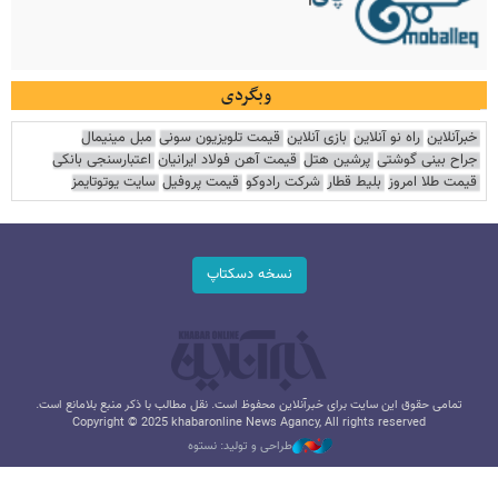
وبگردی
خبرآنلاین
راه نو آنلاین
بازی آنلاین
قیمت تلویزیون سونی
مبل مینیمال
جراح بینی گوشتی
پرشین هتل
قیمت آهن فولاد ایرانیان
اعتبارسنجی بانکی
قیمت طلا امروز
بلیط قطار
شرکت رادوکو
قیمت پروفیل
سایت یوتوتایمز
نسخه دسکتاپ
تمامی حقوق این سایت برای خبرآنلاین محفوظ است. نقل مطالب با ذکر منبع بلامانع است.
Copyright © 2025 khabaronline News Agancy, All rights reserved
طراحی و تولید: نستوه