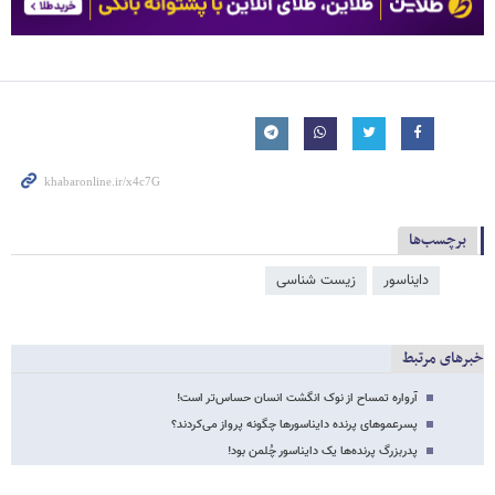
برچسب‌ها
دایناسور
زیست شناسی
خبرهای مرتبط
آرواره تمساح از نوک انگشت انسان حساس‌تر است!
پسرعموهای پرنده دایناسورها چگونه پرواز می‌کردند؟
پدربزرگ پرنده‌ها یک دایناسور چُلمن بود!