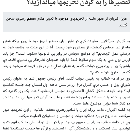
تقصیرها را به گردن تحریم​ها می​اندازید؟
عزیز اکبریان از عبور ملت از تحریم​های موجود با تدبیر مقام معظم رهبری سخن
گفت.
به گزارش خبرآنلاين، نماينده کرج در نطق ميان دستور امروز خود با بيان اينکه شش
ماه از عمر مجلس گذشت، از همکاران خود پرسيد: آيا در اين مدت به وظيفه خود به
درستي عمل کرده​ايم؟ آيا موضع مجلس در برابر بي قانوني​ها سکوت است؟ چرا بايد
ارزش پول ملي به يک سوم سقوط کند؟ آيا بايد همچنان نظاره​گر بي تدبيري اقتصادي
باشيم؟ چرا با بي​تدبيري دولت، گندم به عنوان غذاي دام در بازار فروخته مي​شود و بعد
گندم از خارج وارد مي​کنيم؟
وي در ادامه خطاب به رئيس دولت گفت: آقاي رئيس جمهور شما به عنوان رئيس
شوراي پول و اعتبار، براي کنترل نرخ ارز در شش ماهه اول امسال چند جلسه گذاشته​
ايد؟ چند لايحه مشکل گشاي اقتصادي به مجلس فرستاديد؟ شما يک روز گفتيد که
تحريم​​ها کاغذ پاره هستند و امروز همه تقصيرها را به گردن تحريم​ها مي اندازيد! هر
دو تفکر شما دراين موضوع غلط است.
به گفته اکبريان، ملت بزرگ ايران با تدابير رهبري معظم انقلاب، از اين تحريم​ها عبور
مي​کنند، اما تاريخ درباره عملکرد دولت و مجلس و مسئولان قضاوت مي​کند.
وي در ادامه خطاب به رئيس جمهور پرسيد: چرا در سال تويلد ملي به کارخانه​جات و
توليدي​ها سفر نمي​کنيد و و برشکستگي آنها را نمي​بينيد و از آن ها حمايت نمي​کنيد؟ لطفا