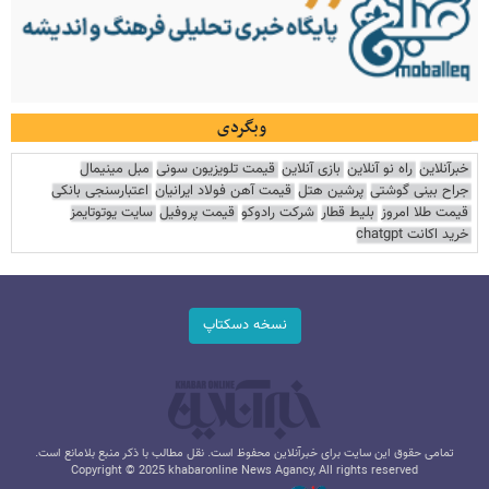
وبگردی
خبرآنلاین
راه نو آنلاین
بازی آنلاین
قیمت تلویزیون سونی
مبل مینیمال
جراح بینی گوشتی
پرشین هتل
قیمت آهن فولاد ایرانیان
اعتبارسنجی بانکی
قیمت طلا امروز
بلیط قطار
شرکت رادوکو
قیمت پروفیل
سایت یوتوتایمز
خرید اکانت chatgpt
نسخه دسکتاپ
تمامی حقوق این سایت برای خبرآنلاین محفوظ است. نقل مطالب با ذکر منبع بلامانع است.
Copyright © 2025 khabaronline News Agancy, All rights reserved