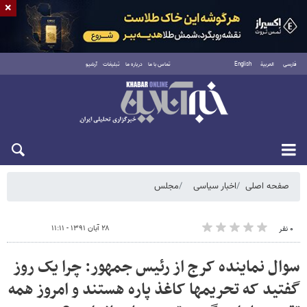
×
فارسی
العربية
English
تماس با ما
درباره ما
تبلیغات
آرشیو
شنبه ۱۷ مرداد ۱۴۰۵
صفحه اصلی
اخبار سیاسی
مجلس
۲۸ آبان ۱۳۹۱ - ۱۱:۱۱
۰ نفر
سوال نماینده کرج از رئیس جمهور: چرا یک روز
گفتید که تحریم​​ها کاغذ پاره هستند و امروز همه