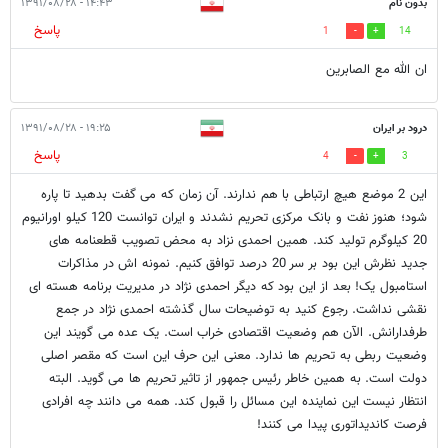
بدون نام
۱۴:۴۳ - ۱۳۹۱/۰۸/۲۸
پاسخ
1
14
ان الله مع الصابرین
درود بر ایران
۱۹:۲۵ - ۱۳۹۱/۰۸/۲۸
پاسخ
4
3
این 2 موضع هیچ ارتباطی با هم ندارند. آن زمان که می گفت بدهید تا پاره
شود؛ هنوز نفت و بانک مرکزی تحریم نشدند و ایران توانست 120 کیلو اورانیوم
20 کیلوگرم تولید کند. همین احمدی نزاد به محض تصویب قطعنامه های
جدید نظرش این بود بر سر 20 درصد توافق کنیم. نمونه اش در مذاکرات
استامبول یک! بعد از این بود که دیگر احمدی نژاد در مدیریت برنامه هسته ای
نقشی نداشت. رجوع کنید به توضیحات سال گذشته احمدی نژاد در جمع
طرفدارانش. الآن هم وضعیت اقتصادی خراب است. یک عده می گویند این
وضعیت ربطی به تحریم ها ندارد. معنی این حرف این است که مقصر اصلی
دولت است. به همین خاطر رئیس جمهور از تاثیر تحریم ها می گوید. البته
انتظار نیست این نماینده این مسائل را قبول کند. همه می دانند چه افرادی
فرصت کاندیداتوری پیدا می کنند!