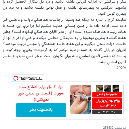
سفر و سرکشي به ادارات کاريابي داشته باشيد و درد دل بيکاران تحصيل کرده را
بشنويد. سرکشي به بيمارستان​ها داشته و عمل ثوابي داشته باشيد و به درد دل
بيماران گوش کنيد.
نماينده کرج با اشاره به اينکه صداوسيما از جلسات هماهنگي دولت و مجلس خبر
داده است، ادامه داد: ما از چنين جلساتي حمايت مي​کنيم اما چرا براي اين جلسه با
هيات رئيسه هماهنگ نشده است؟ آيا از نظر آقايان هماهنگي اينگونه است؟ چطور
هفته گذشته بدترين توهين​ها را به نمايندگان مجلس مي​کنند و ختي از اخراج آنها از
جلسات دولت سخن مي​گويند و اين هفته جلسه هماهنگي با مجلس ترتيب مي​دهند؟
اکبريان در پايان گفت: به همه توصيه مي​کنم که به فرمايشات رهبري توجه کرده و
بدانند که تفسير قانون اساسي با شوراي نگهبان است و هر کسي نمي​تواند مفسر
قانون اساسي باشد.
/2929
ابزار کامل برای اصلاح مو و
صورت (قیمت رو ببینی باور
نمیکنی!)
باتخفیف بخر
کد مطلب
258532