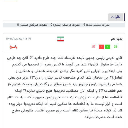
نظرات
نظرات منتشر شده: 9
نظرات در صف انتشار: 0
نظرات غیرقابل انتشار: 0
بدون نام
۱۲:۲۱ - ۱۳۹۱/۰۸/۲۸
پاسخ
15
36
آقای ندیمی رئیس جمهور لایحه نفرستاد شما چند طرح دادید ؟؟ الان چه طرحی
دارید جز سئوال کردن؟؟ شما می گویید با تدبیر رهبری از تحریمها می گذریم
ولی اینتدبیر را اجرایی نمی کنید مگر ایشان نفرمودند همدلی و همکاری و
تعامل؟؟ این سخنان شما کدام مشخصه تدبیر ایشان را دارد؟؟؟ عزیز من یعنی
شما می فرمایید رئیس جمهور باید همان موقع می گفت وای بدبخت شدیم باز
هم قطعنامه؟؟؟ یا اینکه الان معتقدید تحریمها هیچ تاثیری ندارند؟؟ اینکه
قطعنامه ها از نظر ملت ارزش ندارند نه سخن رئیس جمهور بلکه سیاست نظام
است و قرار نیست ما به قطعنامه ها تمکین کنیم اما اینکه تحریمها موثر بوده
اند (در کوتاه مدت) نیز سخن نظام است برای همین اقتصاد مقاومتی مطرح
شده است حضرت نماینده