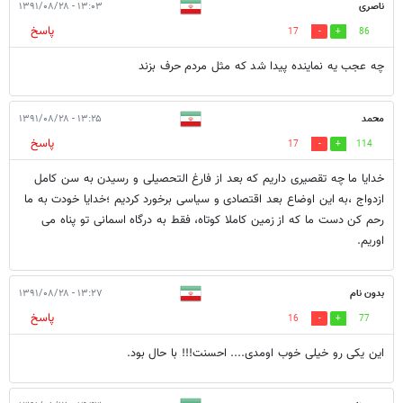
ناصری
۱۳:۰۳ - ۱۳۹۱/۰۸/۲۸
پاسخ
17
86
چه عجب یه نماینده پیدا شد که مثل مردم حرف بزند
محمد
۱۳:۲۵ - ۱۳۹۱/۰۸/۲۸
پاسخ
17
114
خدایا ما چه تقصیری داریم که بعد از فارغ التحصیلی و رسیدن به سن کامل
ازدواج ،به این اوضاع بعد اقتصادی و سیاسی برخورد کردیم ؛خدایا خودت به ما
رحم کن دست ما که از زمین کاملا کوتاه، فقط به درگاه اسمانی تو پناه می
اوریم.
بدون نام
۱۳:۲۷ - ۱۳۹۱/۰۸/۲۸
پاسخ
16
77
این یکی رو خیلی خوب اومدی.... احسنت!!! با حال بود.