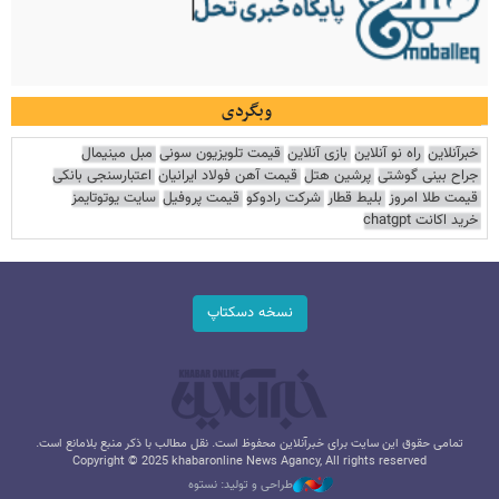
وبگردی
خبرآنلاین
راه نو آنلاین
بازی آنلاین
قیمت تلویزیون سونی
مبل مینیمال
جراح بینی گوشتی
پرشین هتل
قیمت آهن فولاد ایرانیان
اعتبارسنجی بانکی
قیمت طلا امروز
بلیط قطار
شرکت رادوکو
قیمت پروفیل
سایت یوتوتایمز
خرید اکانت chatgpt
نسخه دسکتاپ
تمامی حقوق این سایت برای خبرآنلاین محفوظ است. نقل مطالب با ذکر منبع بلامانع است.
Copyright © 2025 khabaronline News Agancy, All rights reserved
طراحی و تولید: نستوه