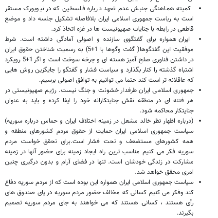
کمیته هماهنگی جنبش عدم تعهد درباره فلسطین که در نیویورک مستقر
است به ریاست جمهوری اسلامی ایران بلافاصله تشکیل جلسه داد و موضع
قاطعی در رابطه با جنایات صهیونیست ها در غزه اتخاذ کرد.
ایران همواره برای گفتگوی سازنده و اصولی آمادگی داشته است. شرط
موفقیت این گفتگوها( گفت وگوها با 1+5) به رسمیت شناختن حقوق ایران
در داشتن فناوری صلح آمیز هسته ای و چرخه سوخت است و اگر 1+5 رویکرد
اشتباه گذشته را کنار بگذارد و سیاست فشار و گفتگو را جایگزین روش هایی
که عاقلانه تر است کند حتما می توانیم به توافق اصولی برسیم.
جمهوری اسلامی ایران طرفدار خشونت و جنگ نیست. رژیم صهیونیستی در
هر فتنه ای در منطقه نقش جنایتکارانه خود را ایفا کرده و باید به عنوان
جنایتکار محاکمه شود.
(درباره اظهار نظر خالد مشعل در زمینه اختلاف ایران و حماس درباره سوریه)
سیاست جمهوری اسلامی ایران حمایت از حقوق مردم کشورهای منطقه و
همه کشورهای مستضعف و تحت فشار است.برای تحقق خواست مردم
سوریه فکر می کنیم مناسب ترین راه ایجاد زمینه برای حضور آنها در زمینه
مشارکت در زندگی خودشان است. تنها در فضای آرام و بدون درگیری چنین
امری محقق خواهد شد.
سیاست جمهوری اسلامی ایران همواره این بوده است که از مردم سوریه دفاع
کند وفکر می کنیم کسانی که مخالف حضور مردم سوریه در پای صندوق های
رأی هستند ، کسانی هستند که می خواهند به جای مردم سوریه تصمیم
بگیرند.