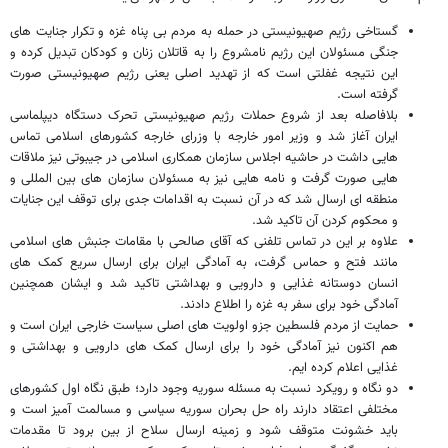
گستاخی رژیم صهیونیستی در حمله به مردم بی پناه غزه و تکرار جنایت های
جنگی مسئولان این رژیم نامشروع را به قاتلان زنان و کودکان تبدیل کرده و
این نتیجه غفلتی است که از تهدید اصلی یعنی رژیم صهیونیستی صورت
گرفته است.
بلافاصله بعد از شروع حملات رژیم صهیونیستی تحرک دستگاه دیپلماسی
ایران آغاز شد و وزیر امور خارجه با وزرای خارجه کشورهای اسلامی تماس
هایی داشت در حاشیه اجلاس سازمان همکاری اسلامی در جیبوتی نیز ملاقات
هایی صورت گرفت و نامه هایی نیز به مسئولان سازمان های بین المللی و
منطقه ای ارسال شد که در آن نسبت به اقدامات جدی برای توقف این جنایات
و محکوم کردن آن تاکید شد.
علاوه بر این در تماس تلفنی که آقای صالحی با مقامات جنبش های اسلامی
مانند فتح و حماس گرفت، به آمادگی ایران برای ارسال سریع کمک های
انسان دوستانه غذایی و دارویی و بهداشتی تاکید شد و ایشان همچنین
آمادگی خود برای سفر به غزه را اطلاع دادند.
حمایت از مردم فلسطین جزو اولویت های اصلی سیاست خارجی ایران است و
هم اکنون نیز آمادگی خود را برای ارسال کمک های دارویی و بهداشتی و
غذایی اعلام کرده ایم.
دو نگاه و رویکرد نسبت به مسئله سوریه وجود دارد؛ طبق نگاه اول کشورهای
مختلفی اعتقاد دارند راه حل بحران سوریه سیاسی و مسالمت آمیز است و
باید خشونت متوقف شود و زمینه ارسال سلاح از بین برود تا مقدمات