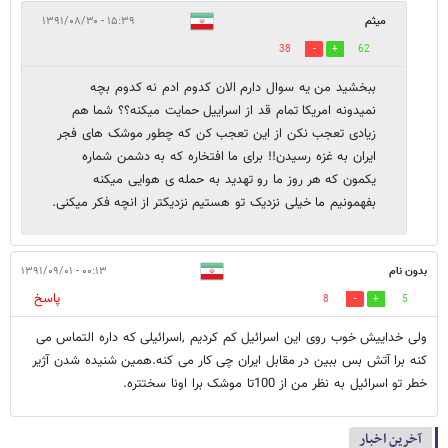
میثم
۱۵:۳۹ - ۱۳۹۱/۰۸/۳۰
38
62
ببخشید من یه سوال دارم الان کدوم ادم نه کدوم بچه
نمیدونه امریکا تمام قد از اسراییل حمایت میکنه؟؟ شما هم
زیادی تعجب نکن از این تعجب کن که چطور موشک های فجر
ایران به غزه رسیدن!! برای ما افتخاره که به دشمن شماره
یکمون که هر روز ما رو تهدید به حمله ی هوایی میکنه
بفهمونیم ما خیلی نزدیک تو هستیم نزدیکتر از انچه فکر میکنی.
بدون نام
۰۰:۱۳ - ۱۳۹۱/۰۹/۰۱
پاسخ
8
5
ولی خداییش خوب روی این اسرائیل کم کردیم ,اسرائیلی که داره التماس می
کنه برا آتش بس ببین در مقابل ایران چی کار می کنه.همین شنیده شدن آژیر
خطر تو اسرائیل به نظر من از 100تا موشک برا اونا سختتره.
آخرین اخبار