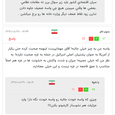
سران اقتصادي كشور بايد زير سوال برن نه مقامات نظامي
.بعضي ها وقتي ميبينن هيچ چي واسه ضعيف جلوه دادن
ندارن زود نقاط ضعف ديگر وزارت خانه ها رو برخ ميكشن .
بدون نام
۱۴:۴۴ - ۱۳۹۱/۰۸/۳۰
پاسخ
22
47
واسه من یه چیز خیلی جالبه! آقای مهمانپرست اینهمه صحبت کرده حتی یکبار
از آمریکا به عنوان پشتیبان اصلی اسرائیل در حمله به غزه صحبت نکرده! به
نظر من که خیلی عجیبه! میزان و شدت واکنش به خشونت ها در غزه هم اصلاً
متناسب با عمق فاجعه در غزه نیست و این خیلی معناداره.
با نام!!
۱۵:۱۹ - ۱۳۹۱/۰۸/۳۰
11
49
چیزی که واسه خودت جالبه رو واسه خودت نگه دار! وارد
جزئیات هم نشو،بذار کارشونو بکنن!!!