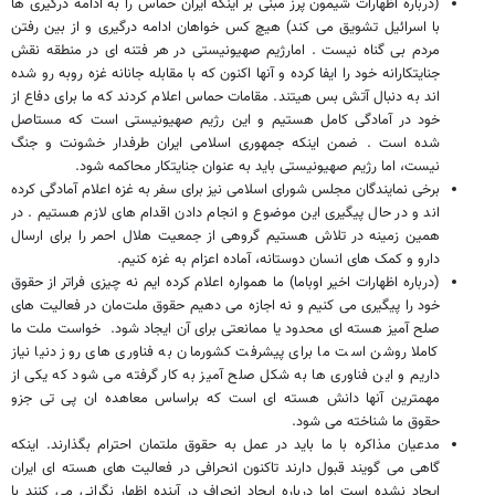
(درباره اظهارات شیمون پرز مبنی بر اینکه ایران حماس را به ادامه درگیری ها
با اسرائیل تشویق می کند) هیچ کس خواهان ادامه درگیری و از بین رفتن
مردم بی گناه نیست . امارژیم صهیونیستی در هر فتنه ای در منطقه نقش
جنایتکارانه خود را ایفا کرده و آنها اکنون که با مقابله جانانه غزه روبه رو شده
اند به دنبال آتش بس هیتند. مقامات حماس اعلام کردند که ما برای دفاع از
خود در آمادگی کامل هستیم و این رژیم صهیونیستی است که مستاصل
شده است . ضمن اینکه جمهوری اسلامی ایران طرفدار خشونت و جنگ
نیست، اما رژیم صهیونیستی باید به عنوان جنایتکار محاکمه شود.
برخی نمایندگان مجلس شورای اسلامی نیز برای سفر به غزه اعلام آمادگی کرده
اند و در حال پیگیری این موضوع و انجام دادن اقدام های لازم هستیم . در
همین زمینه در تلاش هستیم گروهی از جمعیت هلال احمر را برای ارسال
دارو و کمک های انسان دوستانه، آماده اعزام به غزه کنیم.
(درباره اظهارات اخیر اوباما) ما همواره اعلام کرده ایم نه چیزی فراتر از حقوق
خود را پیگیری می کنیم و نه اجازه می دهیم حقوق ملت‌مان در فعالیت های
صلح آمیز هسته ای محدود یا ممانعتی برای آن ایجاد شود. خواست ملت ما
کاملا روشن است ما برای پیشرفت کشورمان به فناوری های روز دنیا نیاز
داریم و این فناوری ها به شکل صلح آمیز به کار گرفته می شود که یکی از
مهمترین آنها دانش هسته ای است که براساس معاهده ان پی تی جزو
حقوق ما شناخته می شود.
مدعیان مذاکره با ما باید در عمل به حقوق ملتمان احترام بگذارند. اینکه
گاهی می گویند قبول دارند تاکنون انحرافی در فعالیت های هسته ای ایران
ایجاد نشده است اما درباره ایجاد انحراف در آینده اظهار نگرانی می کنند با