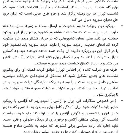
نشست گفتگوی ملی فراهم شود تا در یک رویکرد همه جانبه تصمیم لازم
برای گام های اساسی در راستای اصلاحات و برگزاری انتخابات اتخاذ شود که
نشست تهران در این زمینه برگزار شد و جزو طرح هایی است که ایران برای
حل بحران سوریه دنبال می کند.
رویکرد دوم رویکرد تداوم خشونت و ارسال سلاح و زمینه سازی مداخله
خارجی در سوریه است که متاسفانه شاهدیم کشورهای غربی از این رویکرد
حمایت می کنند یعنی همان کشورهایی که در جریان کشتار مردم غزه سکوت
کرده اند ادعای حمایت از مردم سوریه را دارند. مردم سوریه باید تصمیم خود
را در قبال این دو رویکرد بگیرند آن وقت همه شاهد خواهند بود چه کسانی
دنبال خشونت و فتنه اند و چه کسانی برای دفع فتنه و ثبات و آرامش تلاش
می کنند و به دنبال تحقق خواست مردم سوریه هستند.
طرف های شرکت کننده (در اجلاس تهران) توافق کردند کمیته ای برای پیگیری
نشست های بعدی تشکیل شود که متشکل از نمایندگان جریانات سیاسی،
مذهبی داخل سوریه است و با توجه به اینکه نمایندگان دولت سوریه نیز در
اجلاس تهران حضور داشتند این مذاکرات به دولت سوریه منتقل خواهد شد
تا پیگیری شود .
( در خصوص مذاکرات آتی ایران و آژانس ) امیدواریم که آژانس با رویکرد
جدی وارد مذاکرات شود.ایران آمادگی کامل برای رسیدن به تفاهمی که حقوق
کامل ایران را تضمین و نگرانی آژانس را نیز برطرف کند دارد.شرط موفقیت
نشست آتی رویکرد منطقی آژانس و برخورداری از دیدگاه حقوقی و فنی است.
نباید اجازه داد اراده سیاسی برخی کشورها که متهم به داشتن سلاح هسته
ای هستند مانع از دستیابی کشورها به حقوق اساسی شان شود.