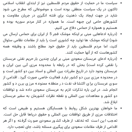
سیاست ما در حمایت از حقوق مردم فلسطین نیز از ابتدای انقلاب اسلامی
تاکنون در یک سیاست منطقی بوده است و موضوعاتی که مطرح می شود
شاید در جهت ایجاد یک ذهنیت برای فتنه انگیزی در جریان مقاومت و
کشورهای حامی این جبهه است. ما همواره در کنار مردم سوریه بوده و
هستیم و همواره از حماس دفاع می کنیم.
(درباره ادعاهایی مبنی بر اینکه موشک فجر 5 از ایران برای حماس ارسال می
شود) اینکه موشک ها تولید چه کشوری است را باید از مقامات نظامی سئوال
کنید، اما مردم فلسطین باید از حقوق خود مطلع باشند و وظیفه همه
کشورهاست که از آنها حمایت کنند.
(درباره ادعای عربستان سعودی مبنی بر ایران چندین بار حریم نفتی عربستان
را نقض کرده است) بحثی که در رابطه با محدوده مرزی آبی بین ایران و
عربستان وجود دارد در تاریخ مقررات بین المللی و اسناد بین دو کشور است و
در محدوده مرزی بین دو کشور نباید فعالیت خاصی صورت گیرد. اقدامی از
سوی عربستان برای اکتشاف نفت در منطقه ممنوعه مرزی بین دو کشور
انجام شد. در این باره تذکرات لازم به عربستان سعودی داده شد و توافقات
دو کشور و معاهدات بین المللی و نقطه نظرات کشورمان به سفیر عربستان
ابلاغ شد.
ما خواهان بهترین شکل روابط با همسایگان هستیم و طبیعی است که
اختلافات مرزی از طریق توافقات بین المللی و حقوق دریاها قابل حل است.
تعجب این است که تخلف از طرف کشور سعودی صورت گرفته و اگر هر
اقدامی از طرف مقامات سعودی برای پیگیری مسئله باشد، جای تعجب دارد.