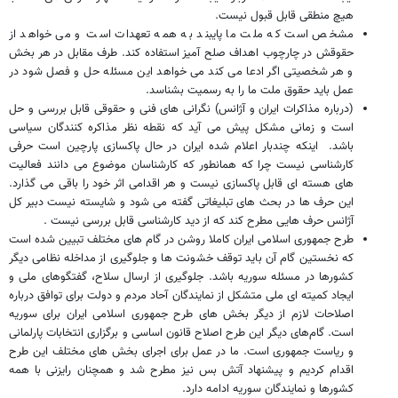
هیچ منطقی قابل قبول نیست.
مشخص است که ملت ما پایبند به همه تعهدات است و می خواهد از
حقوقش در چارچوب اهداف صلح آمیز استفاده کند. طرف مقابل در هر بخش
و هر شخصیتی اگر ادعا می کند می خواهد این مسئله حل و فصل شود در
عمل باید حقوق ملت ما را به رسمیت بشناسد.
(درباره مذاکرات ایران و آژانس) نگرانی های فنی و حقوقی قابل بررسی و حل
است و زمانی مشکل پیش می آید که نقطه نظر مذاکره کنندگان سیاسی
باشد. اینکه چندبار اعلام شده ایران در حال پاکسازی پارچین است حرفی
کارشناسی نیست چرا که همانطور که کارشناسان موضوع می دانند فعالیت
های هسته ای قابل پاکسازی نیست و هر اقدامی اثر خود را باقی می گذارد.
این حرف ها در بحث های تبلیغاتی گفته می شود و شایسته نیست دبیر کل
آژانس حرف هایی مطرح کند که از دید کارشناسی قابل بررسی نیست .
طرح جمهوری اسلامی ایران کاملا روشن در گام های مختلف تبیین شده است
که نخستین گام آن باید توقف خشونت ها و جلوگیری از مداخله نظامی دیگر
کشورها در مسئله سوریه باشد. جلوگیری از ارسال سلاح، گفتگوهای ملی و
ایجاد کمیته ای ملی متشکل از نمایندگان آحاد مردم و دولت برای توافق درباره
اصلاحات لازم از دیگر بخش های طرح جمهوری اسلامی ایران برای سوریه
است. گام‌های دیگر این طرح اصلاح قانون اساسی و برگزاری انتخابات پارلمانی
و ریاست جمهوری است. ما در عمل برای اجرای بخش های مختلف این طرح
اقدام کردیم و پیشنهاد آتش بس نیز مطرح شد و همچنان رایزنی با همه
کشورها و نمایندگان سوریه ادامه دارد.