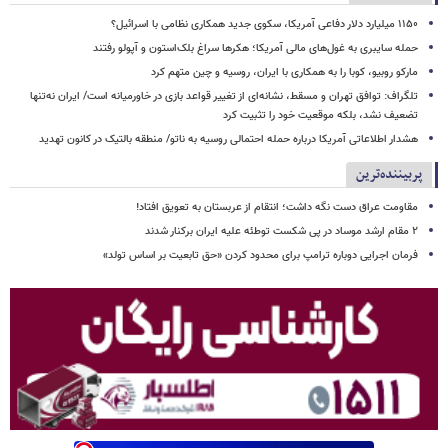
۱۱۵۰ میلیارد دلار دفاعی آمریکا، سکوی جدید همکاری نظامی با اسرائیل؟
حمله سایبری به غول‌های مالی آمریکا؛ هکرها سراغ بلک‌استون و آپولو رفتند
مارکو روبیو، کوبا را به همکاری با ایران، روسیه و چین متهم کرد
تلگراف: توافق تهران و مسقط، نشانه‌ای از تغییر قواعد بازی در خاورمیانه است/ ایران نه‌تنها
تضعیف نشد، بلکه موقعیت خود را تثبیت کرد
هشدار اطلاعاتی آمریکا درباره حمله احتمالی روسیه به ناتو/ منطقه بالتیک در کانون تهدید
پربیننده‌ترین
مقاومت عراق دست نگه داشت؛ انتقام از عربستان به تعویق افتاد!
۲ مقام‌ ارشد موساد در پی شکست توطئه علیه ایران برکنار شدند
فرمان اجرایی دوباره ترامپ برای محدود کردن «حق تابعیت بر اساس تولد»