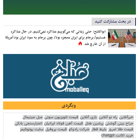
در بحث مشارکت کنید
ابوالفتح: حتی زمانی که می‌گوییم مذاکره نمی‌کنیم، در حال مذاکره
هستیم/ برجام برای ایران معجزه بود/ چون برجام به سود ایران بود آمریکا
از آن خارج شد
وبگردی
خبرآنلاین
راه نو آنلاین
بازی آنلاین
قیمت تلویزیون سونی
مبل مینیمال
جراح بینی گوشتی
پرشین هتل
قیمت آهن فولاد ایرانیان
اعتبارسنجی بانکی
قیمت طلا امروز
بلیط قطار
شرکت رادوکو
قیمت پروفیل
سایت یوتوتایمز
خرید اکانت chatgpt