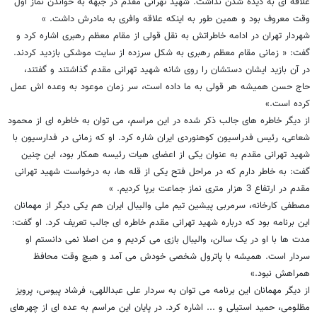
علاقه ای به دیده شدن نداشت. شهید تهرانی مقدم در جبهه به خواندن نماز اول
وقت معروف بود و همین طور به اینکه علاقه وافری به مادرش داشت. »
شهردار تهران در ادامه خاطراتش به نقل قولی از مقام معظم رهبری اشاره کرد و
گفت: « زمانی مقام معظم رهبری به شکل سرزده از سایت موشکی بازدید کردند.
در آن بازید ایشان دستشان را روی شانه شهید تهرانی مقدم گذاشتند و گفتند،
حاج حسن همیشه هر قولی به ما داده است، سر زمان موعود به وعده اش عمل
کرده است.»
از دیگر خاطره های جالب ذکر شده در این مراسم، می توان به خاطره ای از محمود
شعاعی، رئیس فدراسیون کوهنوردی ایران شاره کرد. او که زمانی در فدارسیون با
شهید تهرانی مقدم به عنوان یکی از اعضای هیات رئیسه همکار بود، این چنین
گفت: به خاطر دارم که در مراحل فتح یکی از قله ها، به درخواست شهید تهرانی
مقدم در ارتفاع 3 هزار متری نماز جماعت برپا کردیم. »
مصطفی کارخانه، سرمربی پیشین تیم ملی والیبال ایران هم یکی دیگر از مهمانان
این برنامه بود که درباره شهید تهرانی مقدم خاطره ای جالب تعریف کرد. او گفت:
مدت ها با او در یک سالن، والیبال بازی می کردیم و من اصلا نمی دانستم او
سردار است. همیشه با پاترول شخصی خودش می آمد و هیچ وقت محافظ
همراهش نبود.»
از دیگر مهمانان این برنامه می توان به سردار علی عبداللهی، فرشاد پیوس، پرویز
مظلومی، حمید استیلی و ... اشاره کرد. در پایان این مراسم به عده ای از چهرهای