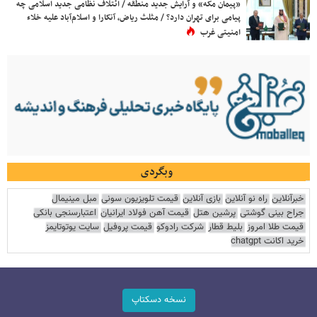
«پیمان مکه» و آرایش جدید منطقه / ائتلاف نظامی جدید اسلامی چه
پیامی برای تهران دارد؟ / مثلث ریاض، آنکارا و اسلام‌آباد علیه خلاء
امنیتی غرب
وبگردی
خبرآنلاین
راه نو آنلاین
بازی آنلاین
قیمت تلویزیون سونی
مبل مینیمال
جراح بینی گوشتی
پرشین هتل
قیمت آهن فولاد ایرانیان
اعتبارسنجی بانکی
قیمت طلا امروز
بلیط قطار
شرکت رادوکو
قیمت پروفیل
سایت یوتوتایمز
خرید اکانت chatgpt
نسخه دسکتاپ