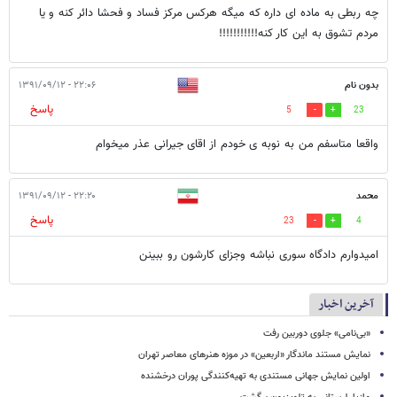
چه ربطی به ماده ای داره که میگه هرکس مرکز فساد و فحشا دائر کنه و یا
مردم تشوق به این کار کنه!!!!!!!!!!!
بدون نام
۲۲:۰۶ - ۱۳۹۱/۰۹/۱۲
پاسخ
5
23
واقعا متاسفم من به نوبه ی خودم از اقای جیرانی عذر میخوام
محمد
۲۲:۲۰ - ۱۳۹۱/۰۹/۱۲
پاسخ
23
4
امیدوارم دادگاه سوری نباشه وجزای کارشون رو ببینن
آخرین اخبار
«بی‌نامی» جلوی دوربین رفت
نمایش مستند ماندگار «اربعین» در موزه هنرهای معاصر تهران
اولین نمایش جهانی مستندی به تهیه‌کنندگی پوران درخشنده