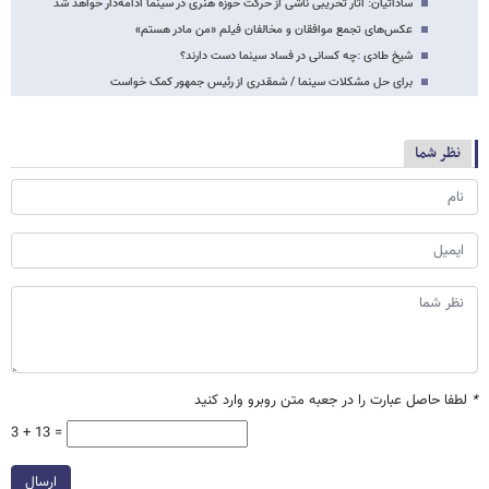
ساداتیان: آثار تخریبی ناشی از حرکت حوزه هنری در سینما ادامه‌دار خواهد شد
عکس‌های تجمع موافقان و مخالفان فیلم «من مادر هستم»
شیخ طادی :چه کسانی در فساد سینما دست دارند؟
برای حل مشکلات سینما / شمقدری از رئیس جمهور کمک خواست
نظر شما
*
لطفا حاصل عبارت را در جعبه متن روبرو وارد کنید
3 + 13 =
ارسال