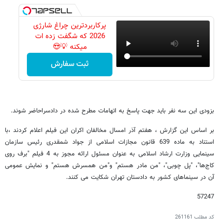
پرکاربردترین چراغ شارژی
2026 که شگفت زده ات
میکنه 💡😍
ثبت سفارش
بزودی این سه نفر باید جهت پاسخ به اتهامات مطرح شده در دادسراحاضر شوند.
بر اساس این گزارش ، هفتم آذر امسال مخالفان اکران این فیلم اعلام کردند ،با
استناد به ماده 639 قانون مجازات اسلامی از جواد شمقدری رئیس سازمان
سینمایی وزارت ارشاد اسلامی به عنوان مسئول ارائه مجوز به 4 فیلم "برف روی
کاج‌ها"، "پل چوبی"، "من مادر هستم" و"من همسرش هستم" و نمایش عمومی
آن در سینماهای کشور به دادستان تهران شکایت می کنند.
57247
کد مطلب
261161