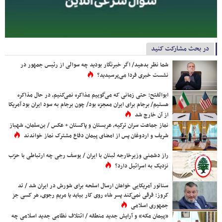
در بحث مشارکت کنید
شما نظر بدهید/ اگر خبرنگار بودید چه سوالی از رئیس جمهور در
نشست خبری فردا می‌پرسیدید؟
ابوالفتح: حتی زمانی که می‌گوییم مذاکره نمی‌کنیم، در حال مذاکره
هستیم/ برجام برای ایران معجزه بود/ چون برجام به سود ایران بود آمریکا
از آن خارج شد
نماز جماعت سران ترکیه، عربستان و پاکستان + عکس / بن‌سلمان، شهباز
شریف و اردوغان پس از امضای پیمان دفاع مشترک نماز خواندند
راز دشمنی وزیرخارجه لبنان با ایران / یوسف رجی چه ارتباطی با حزب
نزدیک به اسرائیل دارد؟
سناتور آمریکایی خواهان ارسال اسلحه برای شورش در ایران شد / تد
کروز: فرقی نمی‌کند پسر شاه روی کار بیاید یا مریم رجوی، هر کسی جز
جمهوری اسلامی
«پیمان مکه» و آرایش جدید منطقه / ائتلاف نظامی جدید اسلامی چه