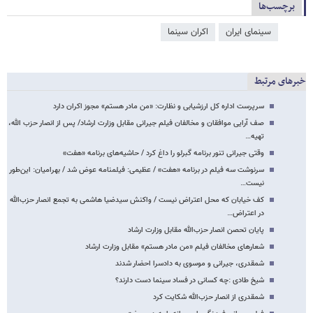
برچسب‌ها
سینمای ایران
اکران سینما
خبرهای مرتبط
سرپرست اداره کل ارزشیابی و نظارت: «من مادر هستم» مجوز اکران دارد
صف آرایی موافقان و مخالفان فیلم جیرانی مقابل وزارت ارشاد/ پس از انصار حزب الله،
تهیه…
وقتی جیرانی تنور برنامه گبرلو را داغ کرد / حاشیه‌های برنامه «هفت»
سرنوشت سه فیلم در برنامه «هفت» / عظیمی: فیلمنامه عوض شد / بهرامیان: این‌طور
نیست…
کف خیابان که محل اعتراض نیست / واکنش سیدضیا هاشمی به تجمع انصار حزب‌الله
در اعتراض…
پایان تحصن انصار حزب‌الله مقابل وزارت ارشاد
شعارهای مخالفان فیلم «من مادر هستم» مقابل وزارت ارشاد
شمقدری، جیرانی و موسوی به دادسرا احضار شدند
شیخ طادی :چه کسانی در فساد سینما دست دارند؟
شمقدری از انصار حزب‌الله شکایت کرد