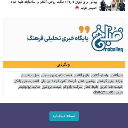
پیامی برای تهران دارد؟ / مثلث ریاض، آنکارا و اسلام‌آباد علیه خلاء
امنیتی غرب
وبگردی
خبرآنلاین
راه نو آنلاین
بازی آنلاین
قیمت تلویزیون سونی
مبل مینیمال
جراح بینی گوشتی
پرشین هتل
قیمت آهن فولاد ایرانیان
اعتبارسنجی بانکی
قیمت طلا امروز
بلیط قطار
شرکت رادوکو
قیمت پروفیل
سایت یوتوتایمز
خرید اکانت chatgpt
نسخه دسکتاپ