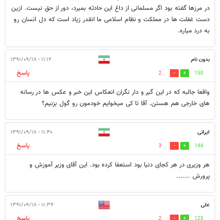
در مرزها گفته بود اگر مسلمانی از داغ این حادثه بمیرد، دور از حق نیست. ازین
دست غفلت ها در مملکت و نظام اسلامی ما انقدر زیاد است که دل انسان رو
به درد میاره.
بدون نام
۱۱:۱۲ - ۱۳۹۱/۰۹/۱۸
پاسخ
2
150
واقعا جالبه که در این گیر و دار نگران انعکاس این خبر و عکس ها در رسانه
های خارجی هم هستن. آقا تا کی میخوایم خودمون رو گول بزنیم؟
ایرانی
۱۱:۳۰ - ۱۳۹۱/۰۹/۱۸
پاسخ
3
144
هر وزیری در هر کجای دنیا بود استعفا کرده بود. این آقای وزیر آموزش و
پرورش .......
علی
۱۱:۳۴ - ۱۳۹۱/۰۹/۱۸
پاسخ
2
125