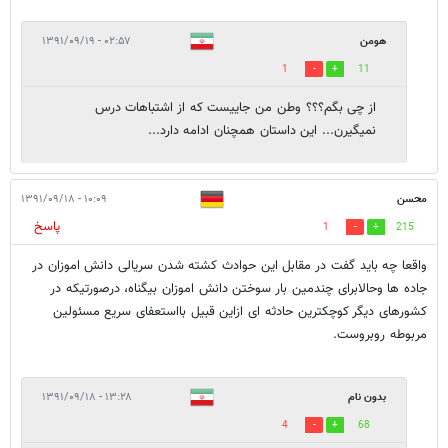
هومن
۰۲:۵۷ - ۱۳۹۱/۰۹/۱۹
1
11
از چی بگم؟؟؟ وطن من جاییست که از اشتباهات درس
نمیگیرن... این داستان همچنان ادامه دارد...
محسن
۱۰:۰۹ - ۱۳۹۱/۰۹/۱۸
پاسخ
1
215
واقعا چه باید گفت در مقابل این حوادث کشته شدن سریالی دانش اموزان در
جاده ها وحالابرای چندمین بار سوختن دانش اموزان بیگناه، درصورتیکه در
کشورهای دیگر کوچکترین حادثه ای ازاین قبیل بااستعفای سریع مسئولین
مربوطه روبروست.
بدون نام
۱۳:۲۸ - ۱۳۹۱/۰۹/۱۸
4
68