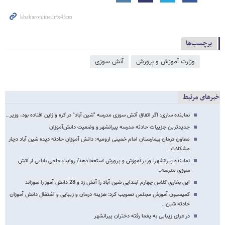
برچسب‌ها
وزارت آموزش و پرورش
آتش سوزی
خبرهای مرتبط
نماینده ساری: اگر اتفاق آتش سوزی مدرسه "شین آباد" در کره و ژاپن افتاده بود، وزیر…
جدیدترین جزییات حادثه مدرسه پیرانشهر و وضعیت دانش‌آموزان
معاون درمان بیمارستان امام خمینی ارومیه: دانش آموزان حادثه دیده شین آباد دچار
مشکلات…
نماینده پیرانشهر: وزیر آموزش و پرورش استعفا دهد/ روایت حاجی بابایی از آتش
سوزی مدرسه…
این بخاری کلاس چهارم ابتدایی شین آباد را آتش زد و 28 دانش آموز را سوزاند
کمیسیون آموزش مجلس تصویب کرد: هزینه درمان و زیبایی و اشتغال دانش آموزان
حادثه شین…
در عزای زیبایی به یغما رفته دختران پیرانشهر