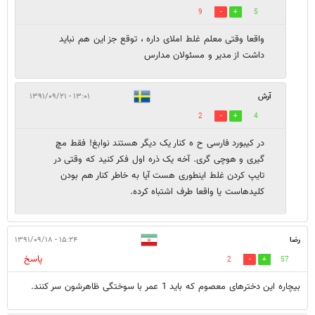
9
5
واقعا وقتی معلم غلط املای داره ، توقع جز این هم نباید
داشت از مدیر و مسئولان مدارس
آرش
۱۳:۰۱ - ۱۳۹۱/۰۹/۲۱
2
4
در کیبورد فارسی ح ه کنار یک دیگر هستند نوابغ! فقط مچ
گیری و هوچی گری. آخه یک ذره اول فکر کنید که وقتی در
تایپ کردن غلط اینطوری هست آیا به خاطر کنار هم بودن
کلیدهاست یا واقعا طرف اشتباه کرده.
رضا
۱۵:۲۴ - ۱۳۹۱/۰۹/۱۸
پاسخ
2
57
بیچاره این دخترهای معصوم که باید 1 عمر با سوختگی ظاهرشون سر کنند.