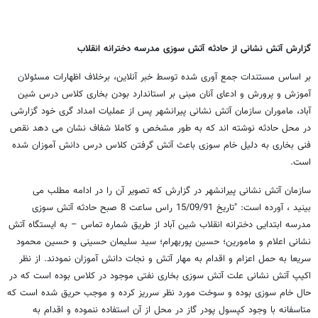
گزارش آتش نشانی از حادثه آتش سوزی مدرسه دخترانه انقلاب
بر اساس مستندات جمع آوری شده توسط خبر آنلاین، برخلاف اظهارات مسئولان
آموزش و پرورش و ادعای آنان مبنی بر استاندارد بودن بخاری کلاس درس شین
آباد، ماموران سازمان آتش نشانی پیرانشهر پس از عملیات امداد گری خود گزارشی
در محل حادثه نوشته اند که به طور مشخص و کاملا شفاف نشان می دهد نقص
فنی بخاری به دلیل خام سوزی باعث آتش گرفتن کلاس درس دانش آموزان شده
است.
سازمان آتش نشانی پیرانشهر در گزارش که تصویر آن را در ادامه مطلب می
بینید ، آورده است: "تاریخ 15/09/91 راس ساعت 8 صبح حادثه آتش سوزی
مدرسه ابتدایی دخترانه انقلاب شین آباد از طریق شماره تماس – به ایستگاه آتش
نشانی اعلام و مامورین؛ حسین پوربهرام؛ سید سلیمان حسینی و حسین محمود
سریعا به حمل اعزام و اقدام به مهار آتش و نجات دانش آموزان نمودند. از نظر
اکیپ آتش نشانی علت آتش سوزی بخاری نفتی موجود در کلاس بوده است که در
حال خام سوزی بوده و سوخت مورد نظر سرریز کرده و موجب حریق شده است که
متاسفانه با وجود کپسول پودر گاز در محل از آن استفاده ننموده و اقدام به