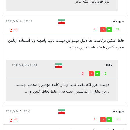
بزار خود یاس بگه عزیز
بدون نام
۲۳:۱۹ - ۱۳۹۱/۰۹/۱۸
پاسخ
2
21
غلط املایی درکامنت ها دلیل بیسوادی نیست تایپ باعجله ویا استفاده ازتلفن
همراه گاهی باعث غلط املایی میشود
۱۰:۵۶ - ۱۳۹۱/۰۹/۲۱
Bita
3
2
دوست عزيز اگه دقت كنيد ايشان كلمه مهمتر را محمتر نوشتند
. اين نشان از ندانستن است نه از غلط بخاطر كيبرد و ...
بدون نام
۱۲:۱۶ - ۱۳۹۱/۰۹/۱۹
پاسخ
6
2