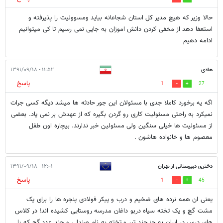
حالا وزیر که هیچ مدیر کل استان شجاعانه بیاید ومسوولیت را پذیرفته و
استعفا دهد از مخفی کردن دانش اموزان به جایی نمی رسیم تا کی میتوانیم
ادامه دهیم
هادی
۱۱:۵۲ - ۱۳۹۱/۰۹/۱۸
پاسخ
1
27
اگه یه برخورد کاملا جدی با مسئولان این جور حادثه ها میشد دیگه کسی جرات
نمیکرد به راحتی مسئولیت کاری رو گردن بگیره که از عهدش بر نمی یاد. بعضی
از مسئولیت ها خیلی سنگین ولی مسئولین خبر ندارند. بیچاره اون طفل
معصوم ها و خانواده هاشون .
دختری دبیرستانی از تهران
۱۲:۰۱ - ۱۳۹۱/۰۹/۱۸
پاسخ
1
45
یعنی ان همه نرده های ضخیم و درب و پیکر فولادی پنجره ها را برای یک
مشت گچ و یک تخته سیاه دربو داغان مدرسه روستایی کشیده اند! در کلاس
های درس در ایران به جز چند تیر و تخته به نام صندلی و چند عدد گچ که با