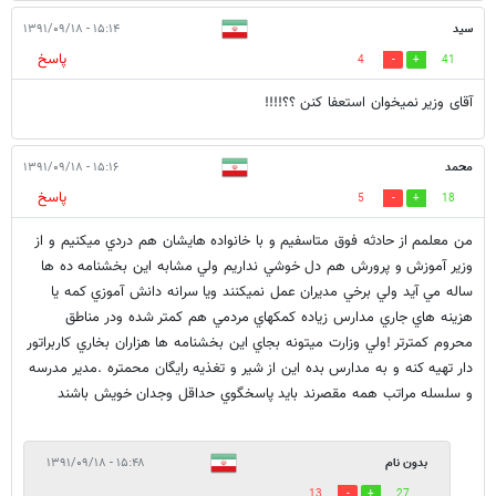
سید
۱۵:۱۴ - ۱۳۹۱/۰۹/۱۸
پاسخ
4
41
آقای وزیر نمیخوان استعفا کنن ؟؟!!!!
محمد
۱۵:۱۶ - ۱۳۹۱/۰۹/۱۸
پاسخ
5
18
من معلمم از حادثه فوق متاسفيم و با خانواده هايشان هم دردي ميكنيم و از
وزير آموزش و پرورش هم دل خوشي نداريم ولي مشابه اين بخشنامه ده ها
ساله مي آيد ولي برخي مديران عمل نميكنند ويا سرانه دانش آموزي كمه يا
هزينه هاي جاري مدارس زياده كمكهاي مردمي هم كمتر شده ودر مناطق
محروم كمترتر !ولي وزارت ميتونه بجاي اين بخشنامه ها هزاران بخاري كاربراتور
دار تهيه كنه و به مدارس بده اين از شير و تغذيه رايگان محمتره .مدير مدرسه
و سلسله مراتب همه مقصرند بايد پاسخگوي حداقل وجدان خويش باشند
بدون نام
۱۵:۴۸ - ۱۳۹۱/۰۹/۱۸
13
27