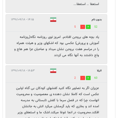
استعفا .. استعفا...
بدون نام
۱۴:۱۵ - ۱۳۹۱/۰۹/۱۸
5
52
یاد بچه های بروجن افتادم. امروز توی روزنامه نگاه(روزنامه
آموزش و پرورش) عکسی بود که اشکهای وزیر و هیئت همراه
را در مراسم هفت بروجن نشان میداد و صاحبان عزا هم هاج و
واج داشتند به آنها نگاه می کردند
اتیلا
۱۶:۵۳ - ۱۳۹۱/۰۹/۱۸
2
60
عزیزان اگر به تصاویر نگاه کنید کفشهای کودکان بی گناه اولین
عکس است که کاملا نشان دهنده ی معصومیت و محرومیت
انهاست چرا که در فصل سرما با کفش تابستانی به مدرسه
امده اند و بخاری که باید گرمشان میکرد اتش به جانشان
افکند.محرومیت در انجا غوغا میکند.اشک ما و استعفای وزیر