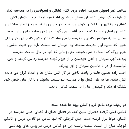
ساخت غیر اصولی مدرسه اجازه ورود آتش نشانی و آمبولانس را به مدرسه نداد!
از طرف دیگر، برخی شاهدان محلی در شین آباد نحوه امداد گری سازمان آتش
نشانی پیرانشهر را با تاخیر عنوان می کنند. در همین رابطه احمد زاده از ساکنان و
شاهدان اصلی این حادثه به خبر آنلاین می گوید: در زمان ساخت این مدرسه ما
محلی ها به مهندس که این مدرسه را می ساخت تذکر دادیم که با این در و اتاق
هایی که جلوی این مدرسه ساخته اید، نیسان هم سخت وارد می شود، ماشین
های بزرگ که اصلا رد نمی شوند. حتی زمانی که آنها در حال ساخت مدرسه
بودند، آجر، سیمان و آهن خودشان را از دیوار کوتاه مدرسه رد می کردند و نمی
توانستند از در با ماشین سیمان و آجر بیارند.
احمد زاده همین علت را باعث تاخیر در کار آتش نشان ها و امداد گران می داند:
آتش نشان ها به طور کامل وارد مدرسه نتوانستند بشوند و با کار های خاص خود
شلنگ آوردند و کپسول ها را به سمت کلاس بردند.
دو ردیف نرده مانع خروج آسان بچه ها شده است
کلاس آتش گرفته دختران شین آباد، در فضای جدای از فضای اصلی مدرسه در
انتهای حیاط قرار گرفته است. بنای کوچکی که تنها شامل دو کلاس درس و اتاقکی
کوچک میان آن است، سمت راست این دو کلاس درس سرویس های بهداشتی