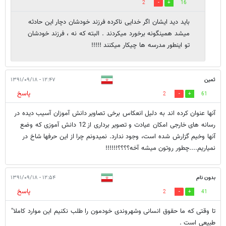
2
16
باید دید ایشان اگر خدایی ناکرده فرزند خودشان دچار این حادثه
میشد همینگونه برخورد میکردند . البته که نه ، فرزند خودشان
تو اینطور مدرسه ها چیکار میکنند !!!!!
ثمین
۱۲:۴۷ - ۱۳۹۱/۰۹/۱۸
پاسخ
2
61
آنها عنوان کرده اند به دلیل انعکاس برخی تصاویر دانش آموزان آسیب دیده در
رسانه های خارجی امکان عیادت و تصویر برداری از 12 دانش آموزی که وضع
آنها وخیم گزارش شده است، وجود ندارد. نمیدونم چرا از این حرفها شاخ در
نمیاریم....چطور روتون میشه آخه؟؟؟؟!!!!!!
بدون نام
۱۲:۵۴ - ۱۳۹۱/۰۹/۱۸
پاسخ
2
41
تا وقتی که ما حقوق انسانی وشهروندی خودمون را طلب نکنیم این موارد کاملا"
طبیعی است .