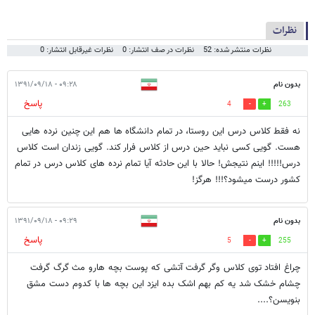
نظرات
نظرات منتشر شده: 52
نظرات در صف انتشار: 0
نظرات غیرقابل انتشار: 0
بدون نام
۰۹:۲۸ - ۱۳۹۱/۰۹/۱۸
پاسخ
4
263
نه فقط کلاس درس این روستا، در تمام دانشگاه ها هم این چنین نرده هایی
هست. گویی کسی نباید حین درس از کلاس فرار کند. گویی زندان است کلاس
درس!!!!! اینم نتیجش! حالا با این حادثه آیا تمام نرده های کلاس درس در تمام
کشور درست میشود؟!!! هرگز!
بدون نام
۰۹:۲۹ - ۱۳۹۱/۰۹/۱۸
پاسخ
5
255
چراغ افتاد توی کلاس وگر گرفت آتشی که پوست بچه هارو مث گرگ گرفت
چشام خشک شد یه کم بهم اشک بده ایزد این بچه ها با کدوم دست مشق
بنویسن؟....