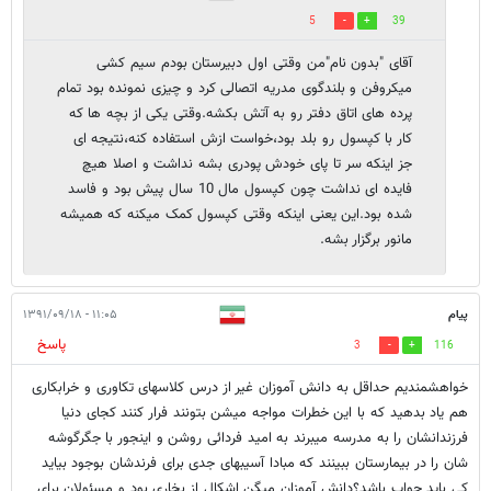
5
39
آقای "بدون نام"من وقتی اول دبیرستان بودم سیم کشی
میکروفن و بلندگوی مدریه اتصالی کرد و چیزی نمونده بود تمام
پرده های اتاق دفتر رو به آتش بکشه.وقتی یکی از بچه ها که
کار با کپسول رو بلد بود،خواست ازش استفاده کنه،نتیجه ای
جز اینکه سر تا پای خودش پودری بشه نداشت و اصلا هیچ
فایده ای نداشت چون کپسول مال 10 سال پیش بود و فاسد
شده بود.این یعنی اینکه وقتی کپسول کمک میکنه که همیشه
مانور برگزار بشه.
پیام
۱۱:۰۵ - ۱۳۹۱/۰۹/۱۸
پاسخ
3
116
خواهشمندیم حداقل به دانش آموزان غیر از درس کلاسهای تکاوری و خرابکاری
هم یاد بدهید که با این خطرات مواجه میشن بتونند فرار کنند کجای دنیا
فرزندانشان را به مدرسه میبرند به امید فردائی روشن و اینجور با جگرگوشه
شان را در بیمارستان ببینند که مبادا آسیبهای جدی برای فرندشان بوجود بیاید
کی باید جواب باشد؟دانش آموزان میگن اشکال از بخاری بود و مسئولان برای