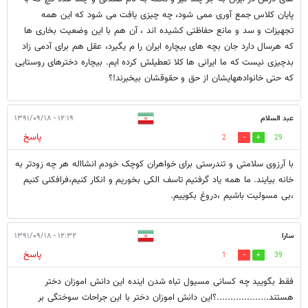
پایان کلاس جمع آوری ممی شود، چه چیزی یافت می شود که این همه
تجهیزات و سد و مانع حفاظتی کشیده اند ، آن هم با این وضعیت بخاری ها
که هرسال دارد جان بچه های بیچاره ایران را م یگیرد، عقل هم برای آدمی زاد
بدچیزی نیست که ما ایرانی ها کلا تعطیلش کرده ایم. بیچاره دخترهای روستایی
که حتی خانوادههایشان از حق و حقوقشان بیخبرند!؟
عبد السلام
۱۲:۱۹ - ۱۳۹۱/۰۹/۱۸
پاسخ
2
29
با آرزوی سلامتی و تندرستی برای خواهران کوچک خودم انشااله هر چه زودتر به
خانه بیایند. ما همه یاد گرفتیم تاسف الکی بخوریم و انکار کنیم،فرافکنی کنیم
،بی مسولیت باشیم ،دروغ بکوییم.
سارا
۱۲:۳۲ - ۱۳۹۱/۰۹/۱۸
پاسخ
1
39
فقط بگویید چه کسانی مسیول تباه شدن اینده این دانش اموزان دختر
هستند...................؟این دانش اموزان دختر با این جراحات سوختگی بر