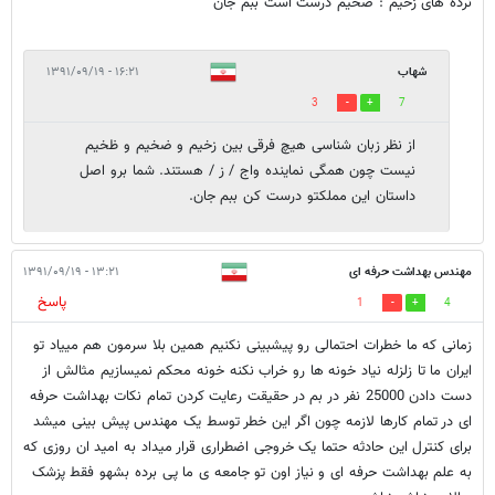
نرده های زخیم : ضخیم درست است ببم جان
شهاب
۱۶:۲۱ - ۱۳۹۱/۰۹/۱۹
3
7
از نظر زبان شناسی هیچ فرقی بین زخیم و ضخیم و ظخیم
نیست چون همگی نماینده واج / ز / هستند. شما برو اصل
داستان این مملکتو درست کن ببم جان.
مهندس بهداشت حرفه ای
۱۳:۲۱ - ۱۳۹۱/۰۹/۱۹
پاسخ
1
4
زمانی که ما خطرات احتمالی رو پیشبینی نکنیم همین بلا سرمون هم مییاد تو
ایران ما تا زلزله نیاد خونه ها رو خراب نکنه خونه محکم نمیسازیم مثالش از
دست دادن 25000 نفر در بم در حقیقت رعایت کردن تمام نکات بهداشت حرفه
ای در تمام کارها لازمه چون اگر این خطر توسط یک مهندس پیش بینی میشد
برای کنترل این حادثه حتما یک خروجی اضطراری قرار میداد به امید ان روزی که
به علم بهداشت حرفه ای و نیاز اون تو جامعه ی ما پی برده بشهو فقط پزشک