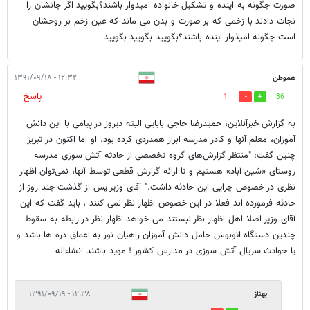
صورت چگونه به اینده و تشکیل خانواده امیدوار باشند؟بگویید اگر جانشان را
نجات دادند با زخمی که بر صورت و بدن می ماند که عین زخم بر روحشان
است چگونه امیذوار اینده باشند؟بگویید بگویید بگویید
هموطن
۱۲:۳۲ - ۱۳۹۱/۰۹/۱۸
پاسخ
1
36
به گزارش خبرآنلاین، حمیدرضا حاجی بابایی البته دیروز در پیامی با این دانش
آموزان، معلم آنها و کادر مدرسه ابراز همدردی کرده بود. او اما اکنون در تبریز
چنین گفت: "منتظر گزارش‌های گروه تخصصی از حادثه آتش سوزی مدرسه
روستای «شین آباد» هستیم و تا ارائه گزارش قطعی توسط آنها، نمی‌توان اظهار
نظری در خصوص چرایی این حادثه داشت." آقای وزیر پس از گذشت چند روز از
حادثه فرمورده اند فعلا در این خصوص اظهار نظر نمی کنند ، باید گفت که این
آقای وزیر اصلا اهل اظهار نظر نبستند می خواهد اظهار نظر در رابطه به سقوط
چندین دستگاه اتوبوس حامل دانش آموزان راهیان نور به اعماق دره ها باشد و
یا حوادث سریال آتش سوزی در مدارس کشور ! موید باشند انشاءاله
بهناز
۱۲:۳۸ - ۱۳۹۱/۰۹/۱۹