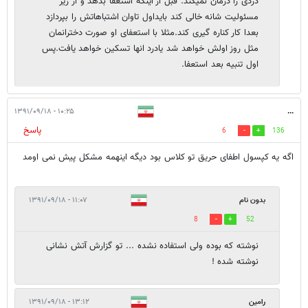
دردی را درمان نمیکند. قبل از اینکه استعفا بدهد و از زیر
مسئولیت شانه خالی کند بایداول تاوان اشتباهاتش را بپردازد
بعدا کار کناره گیری کند.مثلا با استعفای او صورت دخترانمان
مثل روز اولش خواهد شد یادرد انها تسکین خواهد یافت.پس
اول تنبیه بعد استعفا.
۱۰:۲۵ - ۱۳۹۱/۰۹/۱۸
...
پاسخ
6
136
اگه یه کپسول اطفای حریق تو کلاس بود دیگه اینهمه مشکل پیش نمی اومد
بدون نام
۱۱:۰۷ - ۱۳۹۱/۰۹/۱۸
8
52
نوشته که بوده ولی استفاده نشده ... تو گزارش آتش نشانی
نوشته شده !
رامین
۱۳:۱۲ - ۱۳۹۱/۰۹/۱۸