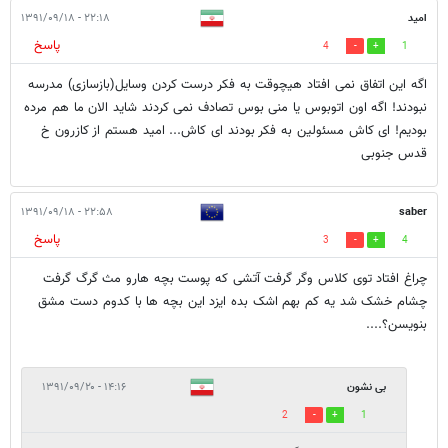
امید
۲۲:۱۸ - ۱۳۹۱/۰۹/۱۸
پاسخ
4
1
اگه این اتفاق نمی افتاد هیچوقت به فکر درست کردن وسایل(بازسازی) مدرسه
نبودند! اگه اون اتوبوس یا منی بوس تصادف نمی کردند شاید الان ما هم مرده
بودیم! ای کاش مسئولین به فکر بودند ای کاش... امید هستم از کازرون خ
قدس جنوبی
۲۲:۵۸ - ۱۳۹۱/۰۹/۱۸
saber
پاسخ
3
4
چراغ افتاد توی کلاس وگر گرفت آتشی که پوست بچه هارو مث گرگ گرفت
چشام خشک شد یه کم بهم اشک بده ایزد این بچه ها با کدوم دست مشق
بنویسن؟....
بی نشون
۱۴:۱۶ - ۱۳۹۱/۰۹/۲۰
2
1