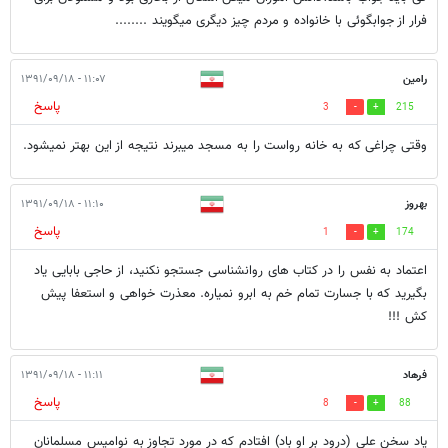
فرار از جوابگوئی با خانواده و مردم چیز دیگری میگویند ........
رامین
۱۱:۰۷ - ۱۳۹۱/۰۹/۱۸
پاسخ
3
215
وقتی چراغی که به خانه رواست را به مسجد میبرند نتیجه از این بهتر نمیشود.
بهروز
۱۱:۱۰ - ۱۳۹۱/۰۹/۱۸
پاسخ
1
174
اعتماد به نفس را در کتاب های روانشناسی جستجو نکنید، از حاجی بابایی یاد
بگیرید که با جسارت تمام خم به ابرو نمیاره. معذرت خواهی و استعفا پیش
کش !!!
فرهاد
۱۱:۱۱ - ۱۳۹۱/۰۹/۱۸
پاسخ
8
88
یاد سخن علی (درود بر او باد) افتادم که در مورد تجاوز به نوامیس مسلمانان