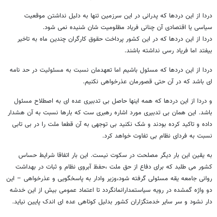
دردا از این دردها که پدرانی در این سرزمین تنها به دلیل نداشتن موقعیت
سیاسی یا اقتصادی آن چنانی فریاد مظلومیت شان شنیده نمی شود.
دردا از این دردها که در این کشور پرداخت حقوق کارگران چندین ماه به تاخیر
بیفتد اما فریاد رسی نداشته باشند.
دردا از این دردها که مسئول باشیم اما تعهدمان نسبت به مسئولیت در حد نامه
ای باشد که در آن حتی قصورمان عذرخواهی نکنیم.
و دردا از این دردها که همه اینها حاصل بی تدبیری عده ای به اصطلاح مسئول
باشد. این همان بی تدبیری مورد اشاره رهبری ست که بارها نسبت به آن هشدار
داده و تاکید کرده بودند و شک نکنید بی توجهی به آن قطعا ملت را در بی تابی
نسبت به فردای نظام بی تفاوت خواهد کرد.
به یقین این بار دیگر مصلحت در سکوت نیست. این بار اتفاقا شرایط حساس
کشور می طلبد که برای دفاع از حق ملت ،حفظ آبروی نظام و ثبات در بهداشت
روانی جامعه یقه مسئولی گرفته شود،وزیر وادار به پاسخگویی و عذرخواهی – این
دو واژه گمشده در رویه سیاستمدارانمانگردد تا اعتماد عمومی بیش از این خدشه
دار نشود و سر سایر خدمتگزاران کشور بدلیل کوتاهی عده ای اندک پایین نیاید.