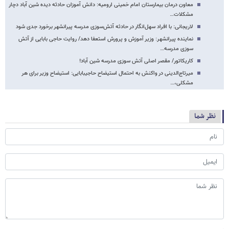
معاون درمان بیمارستان امام خمینی ارومیه: دانش آموزان حادثه دیده شین آباد دچار
مشکلات…
لاریجانی: با افراد سهل‌انگار در حادثه آتش‌سوزی مدرسه پیرانشهر برخورد جدی شود
نماینده پیرانشهر: وزیر آموزش و پرورش استعفا دهد/ روایت حاجی بابایی از آتش
سوزی مدرسه…
کاریکاتور/ مقصر اصلی آتش سوزی مدرسه شین آباد!
میرتاج‌الدینی در واکنش به احتمال استیضاح حاجی​بابایی: استیضاح وزیر برای هر
مشکلی،…
نظر شما