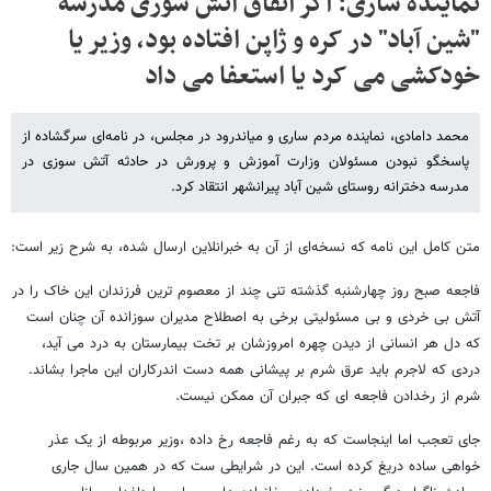
نماینده ساری: اگر اتفاق آتش سوزی مدرسه
"شین آباد" در کره و ژاپن افتاده بود، وزیر یا
خودکشی می کرد یا استعفا می داد
محمد دامادی، نماینده مردم ساری و میاندرود در مجلس، در نامه‌ای سرگشاده از
پاسخگو نبودن مسئولان وزارت آموزش و پرورش در حادثه آتش سوزی در
مدرسه دخترانه روستای شین آباد پیرانشهر انتقاد کرد.
متن کامل این نامه‌‌ که نسخه‌ای از آن به خبرانلاین ارسال شده، به شرح زیر است:
فاجعه صبح روز چهارشنبه گذشته تنی چند از معصوم ترین فرزندان این خاک را در
آتش بی خردی و بی مسئولیتی برخی به اصطلاح مدیران سوزانده آن چنان است
که دل هر انسانی از دیدن چهره امروزشان بر تخت بیمارستان به درد می آید،
دردی که لاجرم باید عرق شرم بر پیشانی همه دست اندرکاران این ماجرا بشاند.
شرم از رخدادن فاجعه ای که جبران آن ممکن نیست.
جای تعجب اما اینجاست که به رغم فاجعه رخ داده ،وزیر مربوطه از یک عذر
خواهی ساده دریغ کرده است. این در شرایطی ست که در همین سال جاری