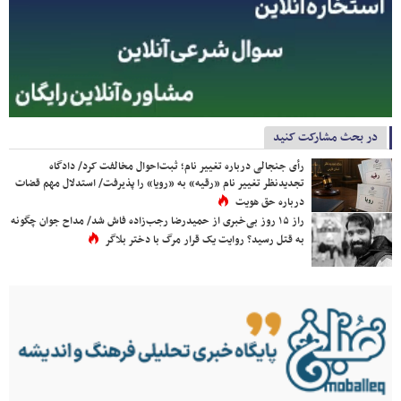
در بحث مشارکت کنید
رأی جنجالی درباره تغییر نام؛ ثبت‌احوال مخالفت کرد/ دادگاه
تجدیدنظر تغییر نام «رقیه» به «رویا» را پذیرفت/ استدلال مهم قضات
درباره حق هویت
راز ۱۵ روز بی‌خبری از حمیدرضا رجب‌زاده فاش شد/ مداح جوان چگونه
به قتل رسید؟ روایت یک قرار مرگ با دختر بلاگر