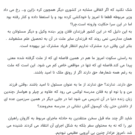
شک نکنید که اگر اتفاقی مشابه در کشوری دیگر همچون کره ،ژاپن و… رخ می داد
وزیر مربوطه قطعا تا امروز یا خودکشی کرده بود و یا استعفا داده و کنار رفته بود
اما در این سرا حکایت وارونه است.چرا؟
به این دلیل که در این کشور فرزندان فلان وزیر ،بنده وکیل و دیگر مسئولان به
همان مدارسی نمی روند که فرزندان سایر ملت در آن به تحصیل علم مشغولند .
بنابر این وقتی درد مشترک نداریم انتظار فریاد مشترک نیز بیهوده است.
به راستی سکوت امروز ما هم در همین فاصله ای که از ملت گرفته شده معنی
پیدا می کند.فاصله ای که تنها در مواقعی خاص کم می شود. این است که ملت
به رغم همه شعارها، حق دارند اگر از رونق ملک نا امید باشند.
حق دارند. ندارند؟ حق ندارند از ما به عنوان مسئول نا امید باشند ،وقتی فرزند
من و یا نوه او به فلان مدرسه لوکس می رود که علاوه بر چیلر و هواساز ،چندین
زبان زنده دنیا در آن تدریس می شود اما در جایی دیگر در همین سرزمین عده ای
از داشتن حتی یک کپسول آتش نشانی در مدرسه محرومند؟
شاید اگر چند ماه قبل سخن منتقدین به حادثه ماجرای مربوط به کاروان راهیان
نور را که نه به محتوای سفر بلکه به شکل اجرای آن انتقاد می کردند شنیده می
شد ،امروز عزادار چنین بی آبرویی عظیمی نبودیم.