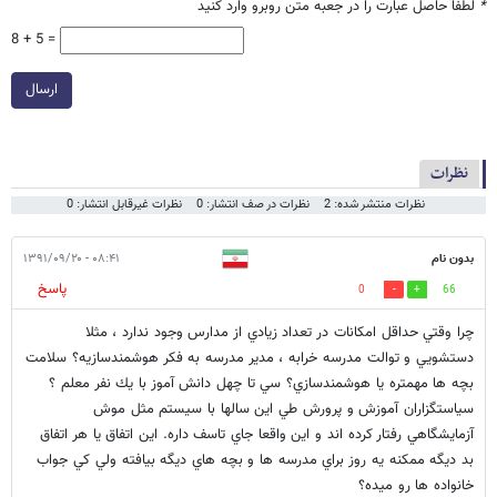
*
لطفا حاصل عبارت را در جعبه متن روبرو وارد کنید
8 + 5 =
ارسال
نظرات
نظرات منتشر شده: 2
نظرات در صف انتشار: 0
نظرات غیرقابل انتشار: 0
بدون نام
۰۸:۴۱ - ۱۳۹۱/۰۹/۲۰
پاسخ
0
66
چرا وقتي حداقل امكانات در تعداد زيادي از مدارس وجود ندارد ، مثلا
دستشويي و توالت مدرسه خرابه ، مدير مدرسه به فكر هوشمندسازيه؟ سلامت
بچه ها مهمتره يا هوشمندسازي؟ سي تا چهل دانش آموز با يك نفر معلم ؟
سياستگزاران آموزش و پرورش طي اين سالها با سيستم مثل موش
آزمايشگاهي رفتار كرده اند و اين واقعا جاي تاسف داره. اين اتفاق يا هر اتفاق
بد ديگه ممكنه يه روز براي مدرسه ها و بچه هاي ديگه بيافته ولي كي جواب
خانواده ها رو ميده؟