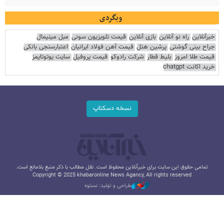
وبگردی
خبرآنلاین
راه نو آنلاین
بازی آنلاین
قیمت تلویزیون سونی
مبل مینیمال
جراح بینی گوشتی
پرشین هتل
قیمت آهن فولاد ایرانیان
اعتبارسنجی بانکی
قیمت طلا امروز
بلیط قطار
شرکت رادوکو
قیمت پروفیل
سایت یوتوتایمز
خرید اکانت chatgpt
نسخه دسکتاپ
تمامی حقوق این سایت برای خبرآنلاین محفوظ است. نقل مطالب با ذکر منبع بلامانع است.
Copyright © 2025 khabaronline News Agancy, All rights reserved
طراحی و تولید: نستوه