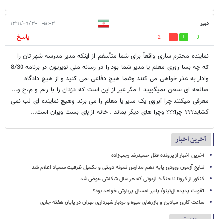
دبیر
۰۵:۰۳ - ۱۳۹۱/۰۹/۳۰
پاسخ
2
0
نماینده محترم ساری واقعاً برای شما متأسفم از اینکه مدیر مدرسه شهر تان را
که چه بسا روزی معلم یا مدیر شما بود را در رسانه ملی تویزیون در برنامه 8/30
وادار به عذر خواهی می کنند وشما هیچ دفاعی نمی کنید و از هیچ دادگاه
صالحه ای سخن نمیگویید ! مگر غیر از این است که دزدان را با ر،م و م،خ و...
معرفی میکنند چرا آبروی یک مدیر یا معلم را می برند وهیچ نماینده ای لب نمی
گشاید؟؟؟ چرا؟؟؟ وچرا های دیگر بماند . خانه از پای بست ویران است...
آخرین اخبار
آخرین اخبار از پرونده قتل حمیدرضا رجب‌زاده
نتایج آزمون ورودی پایه دهم مدارس نمونه دولتی و تکمیل ظرفیت سمپاد اعلام شد
کنکور از کرونا تا جنگ؛ آزمونی که هر سال شکلش عوض شد
تقویت پدیده ال‌نینو/ پاییز امسال پربارش خواهد بود؟
ساعت کاری میادین و بازارهای میوه و تره‌بار شهرداری تهران در پایان هفته جاری