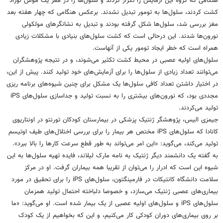
هنگامی که گروه این آزمایش را تکرار کردند و سلول‌ها را در مغز یک موش نوزاد
کشت کردند، سلول‌ها به تومور تبدیل نشدند. برعکس هنگامی که چهار هفته بعد
مغز بررسی شد، سلول‌ها شکل گرفته بودند و تبدیل به نشانگرهای مولکولی
نورون‌ها شدند. این درحالی است که کشت سلول‌های بنیادی با مشکلات زیادی
همراه است که خطر ایجاد تومور یکی از آنهاست.
سلول‌های اولیه عصبی در محیط کشت تکثیر می‌شوند، و در نتیجه پژوهشگران
می‌توانند تعداد زیادی از سلول‌ها را برای آزمایش‌های خود تولید کنند. پیش از این،
در اختیار داشتن تعداد کافی سلول‌ها یک مشکل برای چنین شیوه‌های برنامه ریزی
مجددی بود، که نورون‌های بیشتری را به نسبت تولید و جداسازی سلول‌های iPS
تولید می‌کردند.
جیمزی الیس، پژوهشگر ژنتیک پزشکی در بیمارستان کودکان تورنتو در اونتاریوی
کانادا که سلول‌های iPS مختص هر بیمار را برای بررسی اختلال‌های طیف اوتیسم
تولید می‌کند، می‌گوید: «این امر می‌تواند به طور قطع سرعت کارها را بالا ببرد».
به گفته یک دانشمند دیگر ژنتیک به نامه مارک لیلاند، فایده تهیه سلول‌ها به این
شیوه این است که ادرار را می‌توان از تقریبا همه بیماران گرفت. او در مرکز
سلامت دانشگاه کانتیکات در فارمینگتون، سلول‌های iPS را برای تحقیق در مورد
بیماری‌های عصبی ژنتیک می‌سازد، و خصوصا دلباخته احتمال تولید همزمان
سلول‌های iPS و سلول‌های اولیه عصبی از یک بیمار شده است. او می‌گوید: «ما
بر روی بیماری‌های دوران کودکی کار می‌کنیم، و این که بخواهیم از یک کودک