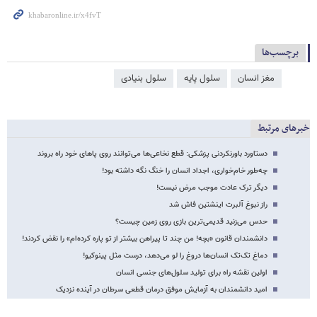
برچسب‌ها
مغز انسان
سلول پایه
سلول بنیادی
خبرهای مرتبط
دستاورد باورنکردنی پزشکی: قطع‌ نخاعی‌ها می‌توانند روی پاهای خود راه بروند
چه‌طور خام‌خواری، اجداد انسان را خنگ نگه داشته بود!
دیگر ترک عادت موجب مرض نیست!
راز نبوغ آلبرت اینشتین فاش شد
حدس می‌زنید قدیمی‌ترین بازی روی زمین چیست؟
دانشمندان قانون «بچه! من چند تا پیراهن بیشتر از تو پاره کرده‌ام» را نقض کردند!
دماغ تک‌تک انسان‌ها دروغ را لو می‌دهد، درست مثل پینوکیو!
اولین نقشه راه برای تولید سلول‌های جنسی انسان
امید دانشمندان به آزمایش موفق درمان قطعی سرطان در آینده نزدیک