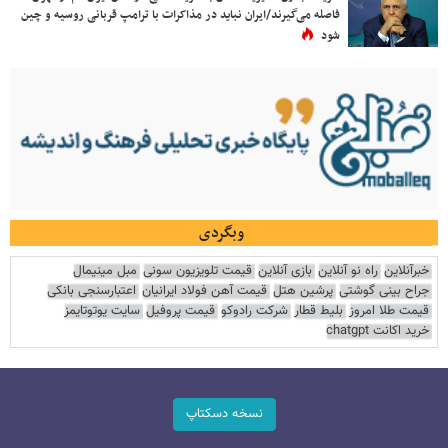
فاصله می‌گیرند/ایران نباید در مذاکرات با ترامپ قربانی روسیه و چین
شود
وبگردی
خبرآنلاین
راه نو آنلاین
بازی آنلاین
قیمت تلویزیون سونی
مبل مینیمال
جراح بینی گوشتی
پرشین هتل
قیمت آهن فولاد ایرانیان
اعتبارسنجی بانکی
قیمت طلا امروز
بلیط قطار
شرکت رادوکو
قیمت پروفیل
سایت یوتوتایمز
خرید اکانت chatgpt
نسخه دسکتاپ