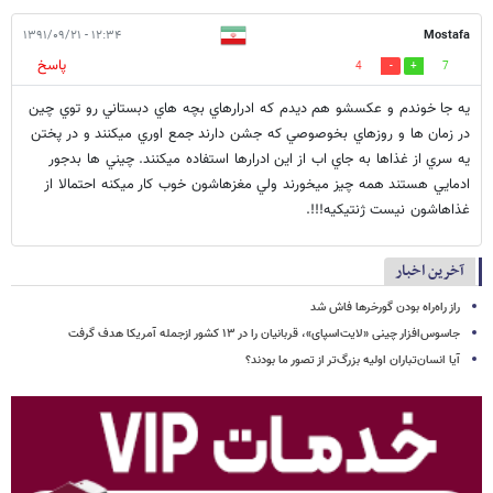
۱۲:۳۴ - ۱۳۹۱/۰۹/۲۱
Mostafa
پاسخ
4
7
يه جا خوندم و عكسشو هم ديدم كه ادرارهاي بچه هاي دبستاني رو توي چين
در زمان ها و روزهاي بخوصوصي كه جشن دارند جمع اوري ميكنند و در پختن
يه سري از غذاها به جاي اب از اين ادرارها استفاده ميكنند. چيني ها بدجور
ادمايي هستند همه چيز ميخورند ولي مغزهاشون خوب كار ميكنه احتمالا از
غذاهاشون نيست ژنتيكيه!!!.
آخرین اخبار
راز راه‌راه بودن گورخرها فاش شد
جاسوس‌افزار چینی «لایت‌اسپای»، قربانیان را در ۱۳ کشور ازجمله آمریکا هدف گرفت
آیا انسان‌تباران اولیه بزرگ‌تر از تصور ما بودند؟