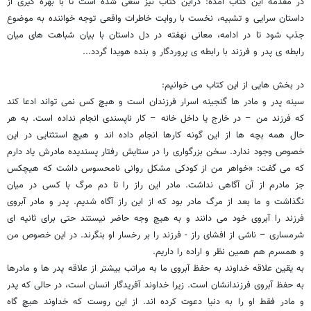
در مقدمه این کتاب آمده: دراین کتاب نیز سعی شده است تا با بهره گیری از
داستان سرایی و تشبیه، نخست با روایت خاطرات واقعی توجه خواننده به موضوع
جذب شود تا در ادامه، معانی نهفته در دل داستان با بیان شباهت های میان
رابطه ی پدر و فرزند با رابطه ی پروردگار و بنده هویدا گردد...
در بخش هایی از این کتاب می خوانیم:
سینه پدر و مادر ها گنجینه اسرار فرزندان است و هیچ کس نمی تواند ادعا کند
که فرزند من – در خارج یا داخل خانه – کار ناپسندی انجام نداده است. به هر
حال همه بچه ها از این گونه کارها انجام داده اند و هیچ استثنایی در این
خصوص وجود ندارد. سخن بزرگواری را در ستایش رفتار پسندیده مادرش یاد دارم
که می گفت: «خواهر من از کودکی مشکل روانی نامحسوس داشت که هیچکس
جز مادرم از آن آگاهی نداشت. مادر این راز را تا دم مرگ با کسی در میان
نگذاشت و ما بعد از مرگ مادر بود که از این راز آگاه شدیم. پدر و مادر آبروی
فرزند را آبروی خود می دانند و به هیچ وجه حاضر نیستند حتی برای ثانیه ای
شرمساری – ناشی از افشای راز - فرزند را بر رخسار او بنگرند. در این خصوص من
و همسرم هم همین نظر و اراده را داریم.
به یقین علاقه خداوند به حفظ آبروی ما به مراتب بیشتر از علاقه پدر ها و مادرها
به حفظ آبروی فرزندانشان است. زیرا خداوند آفریدگار انسان است، در حالی که پدر
و مادر فقط او را به دنیا دعوت کرده اند. از این روست که خداوند هیچ گاه