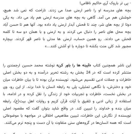
- پی تر باروک آری حاکیم ناظامی!
بچه های مدرسه او را ناصر ارمنی صدا می زدند. ناراحت که نمی شد هیچ،
خوشش هم می آمد. گاهی به بچه های مدرسه ارمنی هم یاد می داد. به یکی
دوتا از بچه های شر، چند تا فحش آبدار ارمنی یاد داده بود. آنها هم تا حسن آباد
بچه محل های ناصر را دنبال می کردند و به ارمنی و با همان دو سه تا کلمه
فحش می دادند. رو همین حساب، ارمنی ها مدتی با ناصر قهر کردند. بیچاره
مجبور شد کلی منت بکشه تا دوباره با او آشتی کنند...»
این ناشر همچنین کتاب
«آیینه ها را باور کن»
نوشته محمد حسین ارجمندی را
منتشر کرده است که در 24 بخش به رشته تحریر درآمده و به دو بخش اصلی
خاطرات و جملات ادبی تقسیم می‌شود. نویسنده برآن بوده تا با بیان خاطرات میان
خود و دخترش، با نگاهی تمثیلی، پلی به رابطه انسان با خدا بزند. از این رو، وی
در بخش نخست، خاطرات و تجربیات خود از زندگی را نقل کرده و در ادامه، با
استفاده از زبانی ادبی و تلفیق با آیات قرآن کریم و روایات اهل بیت(ع)، رابطه
میان بنده و خداوند را تبیین کند. در واقع شاید بتوان گفت که مقصود اصلی
نویسنده از نگارش این خاطرات، تبیین مفاهیمی اخلاقی در مواجهه با موضوعاتی
است که همه انسان‌ها در گروه‌های سنی متفاوت با آن دست و پنجه نرم می‌کنند.