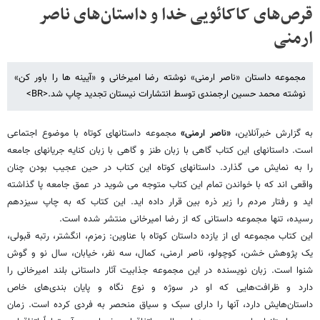
قرص‌های کاکائویی خدا و داستان‌های ناصر
ارمنی
مجموعه داستان «ناصر ارمنی» نوشته رضا امیرخانی و «آیینه ها را باور کن»
نوشته محمد حسین ارجمندی توسط انتشارات نیستان تجدید چاپ شد.<BR>
به گزارش خبرآنلاین،
«ناصر ارمنی»
مجموعه داستانهای کوتاه با موضوع اجتماعی
است. داستانهای این کتاب گاهی با زبان طنز و گاهی با زبان کنایه جریانهای جامعه
را به نمایش می گذارد. داستانهای کوتاه این کتاب در حین عجیب بودن چنان
واقعی اند که با خواندن تمام این کتاب متوجه می شوید در عمق جامعه پا گذاشته
اید و رفتار مردم را زیر ذره بین قرار داده اید. این کتاب که به چاپ سیزدهم
رسیده، تنها مجموعه داستانی که از رضا امیرخانی منتشر شده است.
این کتاب مجموعه ای از یازده داستان کوتاه با عناوین: زمزم، انگشتر، رتبه قبولی،
یک پژوهش خشن، کوچولو، ناصر ارمنی، کمال، سه نفر، خیابان، سال نو و گوش
شنوا است. زبان نویسنده در این مجموعه جذابیت‌ آثار داستانی بلند امیرخانی را
دارد و ظرافت‌هایی که او در سوژه و نوع نگاه و پایان بندی‌های خاص
داستان‌هایش دارد، آنها را دارای سبک و سیاق منحصر به فردی کرده است. زمان