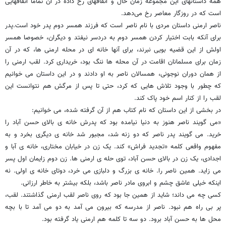
همه داستان‏های این مجموعه زمان حال و اتفاق‏های رخ داده در آن تماماً اتفاق‏هایی
است که در روزگار معاصر رخ می‌دهد.
ناصر ارمنی داستان مردی با نام ناصر است که فرزند همسر دوم پدر خود است.پدر
برای آنکه بابت اختیار کردن همسر دوم به دردسر نیفتد و دیگران، خصوصا همسر
اولش از این قضیه بویی نبرند، برای آنها خانه ای در محله ارمنی ها، که در آن
زمان برای مسلمانان اقامت در آن محله ها ننگ بود، خریداری کرد. لقب ارمنی را
از همان دوران نوجونی، همسالان ناصر به او دادند و در این داستان می خوانیم
که چطور با وجود تلاش هایی که کرد، حتی تا پس از مرگش هم نتوانست این
لقب را از کنار اسم خود پاک کند.
در بخشی از این داستان که نام کتاب هم از آن گرفته شده، می خوانیم:
«می گویند ناصر هنوز به دنیا نیامده بود که پدرش خانه ی بالای حسن آباد را
خرید. می گویند پدر ناصر که دو زنه شد، مجبور شد خانه ی دیگری بخرد و به
مفهوم واقعی کلمه «تجدید فراش» کند. یک زن در خیابان مختاری، خانه ی آبا و
اجدادی، یک زن در بالای حسن آباد، توی حله ی ارمنی ها. زن دوم زایمان اول پسر
می زاید. همین ناصر را. خانه ی بزرگ و دلبازی می خرد، دوتای خانه ی اولی. نه
اینکه خیلی عاشق چشم و ابروی مادر ناصر باشد، بلکه بیشتر به خاطر ارزانی.
کسی چه می داند؛ شاید از همین جا بود که روی ناصر لقب ارمنی گذاشتند. لقب،
پر بی راه هم نبود. ناصر از مدرسه که بیرون می آمد به دو می آمد تا با بچه
محل ها به حسن آباد برود. دو سه تا کلمه هم ارمنی یاد گرفته بود.