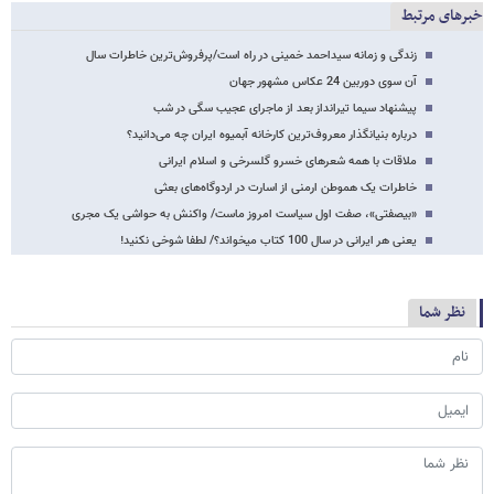
خبرهای مرتبط
زندگی و زمانه سیداحمد خمینی در راه است/پرفروش‌ترین خاطرات سال
آن سوی دوربین 24 عکاس مشهور جهان
پیشنهاد سیما تیرانداز بعد از ماجرای عجیب سگی در شب
درباره بنیانگذار معروف‌ترین کارخانه آبمیوه ایران چه می‌دانید؟
ملاقات با همه شعرهای خسرو گلسرخی و اسلام ایرانی
خاطرات یک هموطن ارمنی از اسارت در اردوگاه‌های بعثی
«بی​صفتی»، صفت اول سیاست امروز ماست/ واکنش به حواشی یک مجری
یعنی هر ایرانی در سال 100 کتاب می​خواند؟/ لطفا شوخی نکنید!
نظر شما