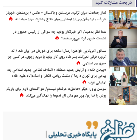
در بحث مشارکت کنید
نماز جماعت سران ترکیه، عربستان و پاکستان + عکس / بن‌سلمان، شهباز
شریف و اردوغان پس از امضای پیمان دفاع مشترک نماز خواندند
شما نظر بدهید/ اگر خبرنگار بودید چه سوالی از رئیس جمهور در
نشست خبری فردا می‌پرسیدید؟
سناتور آمریکایی خواهان ارسال اسلحه برای شورش در ایران شد / تد
کروز: فرقی نمی‌کند پسر شاه روی کار بیاید یا مریم رجوی، هر کسی جز
جمهوری اسلامی
«پیمان مکه» و آرایش جدید منطقه / ائتلاف نظامی جدید اسلامی چه
پیامی برای تهران دارد؟ / مثلث ریاض، آنکارا و اسلام‌آباد علیه خلاء
امنیتی غرب
سوسن پرور: دیگر «عاشق» حرفه‌ام نیستم/ شو آف‌های لازم برای بازیگر
بودن را ندارم/ مِهر هم مثل نان آدم‌ها را نمک‌گیر می‌کند