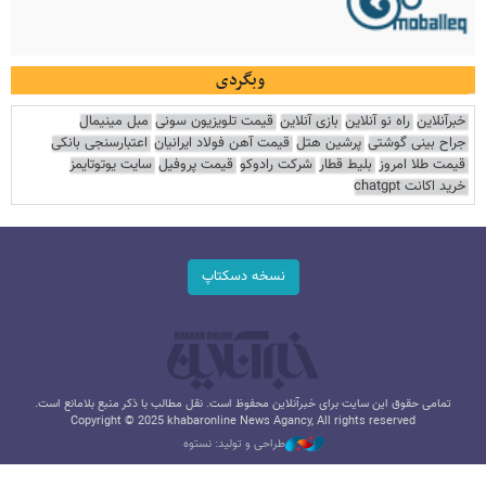
وبگردی
خبرآنلاین
راه نو آنلاین
بازی آنلاین
قیمت تلویزیون سونی
مبل مینیمال
جراح بینی گوشتی
پرشین هتل
قیمت آهن فولاد ایرانیان
اعتبارسنجی بانکی
قیمت طلا امروز
بلیط قطار
شرکت رادوکو
قیمت پروفیل
سایت یوتوتایمز
خرید اکانت chatgpt
نسخه دسکتاپ
تمامی حقوق این سایت برای خبرآنلاین محفوظ است. نقل مطالب با ذکر منبع بلامانع است.
Copyright © 2025 khabaronline News Agancy, All rights reserved
طراحی و تولید: نستوه