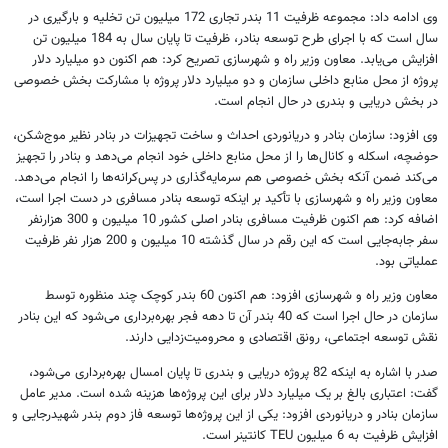
وی ادامه داد: مجموعه ظرفیت 11 بندر تجاری 172 میلیون تن تخلیه و بارگیری در
سال است‌ که با اجرای طرح توسعه بنادر، ظرفیت تا پایان سال به 184 میلیون تن
افزایش می‌یابد. معاون وزیر راه و شهرسازی تصریح کرد: هم اکنون دو میلیارد دلار
پروژه از محل منابع داخلی سازمان و دو میلیارد دلار پروژه با مشارکت بخش خصوصی
در بخش دریایی و بندری در حال انجام است.
وی افزود: سازمان بنادر و دریانوردی احداث و ساخت تجهیزات در بنادر نظیر موج‌شکن،
حوضچه، اسکله و کانال‌ها را از محل منابع داخلی خود انجام می‌دهد و بنادر را تجهیز
می‌کند ضمن آنکه بخش خصوصی هم سرمایه‌گذاری در پس‌کرانه‌ها را انجام می‌دهد.
معاون وزیر راه و شهرسازی با تأکید بر اینکه توسعه بنادر مسافری در دست اجرا است،
اضافه کرد: هم اکنون ظرفیت مسافری بنادر اصلی کشور 10 میلیون و 300 هزارنفر
سفر جابه‌جایی است‌ که این رقم در سال گذشته 10 میلیون و 200 هزار نفر ظرفیت
عملیاتی بود.
معاون وزیر راه و شهرسازی افزود: هم اکنون 60 بندر کوچک چند منظوره توسط
سازمان در حال اجرا است که 40 بندر آن تا دهه فجر بهره‌برداری می‌شود که این بنادر
نقش توسعه اجتماعی، رونق اقتصادی و محرومیت‌زدایی دارند.
صدر با اشاره به اینکه 82 پروژه دریایی و بندری تا پایان امسال بهره‌برداری می‌شود،
گفت: اعتباری بالغ بر یک میلیارد دلار برای این پروژه‌ها هزینه شده است. مدیر عامل
سازمان بنادر و دریانوردی افزود: یکی از این پروژه‌ها توسعه فاز دوم بندر شهید‌رجایی و
افزایش ظرفیت به 6 میلیون
TEU
کانتینر ‌است.