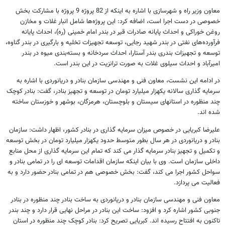
معاون وزیر راه و شهرسازی با اشاره به اینکه از 82 پروژه 9 پروژه با مشارکت بخش
خصوصی در دست اجرا است، اضافه کرد: این پروژه‌ها شامل انبار غلات و مخازن
روغن خوراکی و احداث پایانه صادرات قیر در بندر امام خمینی (ره)، احداث پایانه
فرآورده‌های نفتی در بندر شهید رجایی، توسعه تجهیزات تخلیه و بارگیری در بندر گناوه،
توسعه و تجهیزات بندری بندر آستارا، احداث سردخانه و بسته‌بندی میوه در بندر
امیر‌آباد و احداث سیلوی غلات به صورت ترانزیت در این بندر است.
در ادامه این نشست، معاون فنی و مهندسی سازمان بنادر و دریانوردی با اشاره به
سرمایه گذاری سالانه یکهزار میلیارد تومان در توسعه و تجهیز بنادر، گفت: بنادر کوچک
چند منظوره در استانهای سیستان و بلوچستان، هرمزگان، بوشهر و خوزستان ساخته
شده اند.
علیرضا کبریایی در خصوص میزان سرمایه گذاری در بنادر کشور، اظهار داشت: سازمان
بنادر و دریانوردی در هر سال بطور متوسط حدود یکهزار میلیارد تومان در بخش توسعه
و تکمیل و تجهیز بنادر سرمایه گذار می کند که تمام این سرمایه گذاری از محل منابع
داخلی سازمان است. وی با بیان اینکه سازمان اقدامات توسعه ای را در تمامی بنادر و
سواحل کشور اجرا می کند، گفت: بخش خصوصی هم در تمامی بنادر حضور دارد و به
فعالیت می پردازد.
معاون فنی و مهندسی سازمان بنادر و دریانوردی به ساخت بنادر چند منظوره در بنادر
جنوبی کشور اشاره کرد و افزود: ساخت این بنادر در مراحل نهایی قرار دارد و چند بندر
تاکنون به افتتاح رسیده اند. کبریایی تصریح کرد: بنادر کوچک چند منظوره در استان