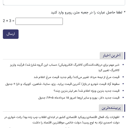
*
لطفا حاصل عبارت را در جعبه متن روبرو وارد کنید
2 + 3 =
ارسال
آخرین اخبار
خبر مهم برای دریافت‌کنندگان کالابرگ الکترونیکی/ حساب این گروه شارژ شد/ فرآیند واریز
کالابرگ تغییر کرد
قیمت مرغ از نیمه مرداد تغییر می‌کند/ رقم جدید قیمت مرغ اعلام شد
سقوط آزاد قیمت خودرو در بازار/ آخرین قیمت پراید، پژو، ساینا، شاهین، کوییک و تارا + جدول
قیمت جدید بنزین ویژه اعلام شد/ هر لیتر بنزین چند؟
قیمت جدید دلار، یورو و سایر ارزها امروز ۱۵ مردادماه ۱۴۰۵/ جدول
پربیننده‌ترین
اظهارات یک فعال اقتصادی:رویکرد اقتصادی کشور در ابتدای انقلاب چپ زده بود/ رانت خواری در
دولت احمدی نژاد به اوج رسید/ دولت خاتمی موفقترین اقتصاد را داشت