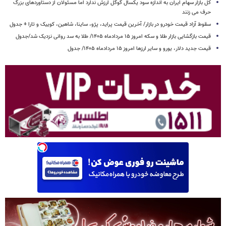
کل بازار سهام ایران به اندازه سود یکسال گوگل ارزش ندارد اما مسئولان از دستاوردهای بزرگ
حرف می زنند
سقوط آزاد قیمت خودرو در بازار/ آخرین قیمت پراید، پژو، ساینا، شاهین، کوییک و تارا + جدول
قیمت بازگشایی بازار طلا و سکه امروز ۱۵ مردادماه ۱۴۰۵/ طلا به سد روانی نزدیک شد/جدول
قیمت جدید دلار، یورو و سایر ارزها امروز ۱۵ مردادماه ۱۴۰۵/ جدول