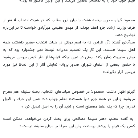
فیلم خوب خود را به تماشاگر تحمیل می‌کند و این اولین فاکتور ما بود.»
محمود گبرلو مجری برنامه هفت با بیان این مطلب که در هیات انتخاب 4 نفر از
طرف وزارت ارشاد جزو اعضا بودند، از مهدی عظیمی میرآبادی خواست تا در این‌باره
توضیح دهد.
میرآبادی گفت: «آن افرادی که به اسم دولتی در هیات انتخاب حضور داشتند، همه
اهل سینما هستند. این کار یک تصمیم مدبرانه توسط دبیر جشنواره بود که به
نوعی مدیریت زمان بکند. یعنی در عین اینکه فیلم‌ها از نظر کیفی بررسی می‌شود
با حضور بعضی از اعضای شورای صدور پروانه نمایش آثار از این لحاظ نیز مورد
بررسی قرار بگیرند.»
گبرلو اظهار داشت: «معمولا در خصوص هیات‌های انتخاب، بحث سلیقه هم مطرح
می‌شود و این در همه جای دنیا هست.» معلم جواب داد: «من این حرف را قبول
ندارم؛ چرا که یک غلط مصطلح است و نباید آن را به اصل تبدیل کرد.»
به گفته معلم، «هنر سینما مصالحی برای بحث کردن می‌خواهد. ممکن است
کسی یک فیلم را بیشتر بپسندد، ولی این صرفا بر مبنای سلیقه نیست.«