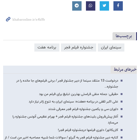
برچسب‌ها
سینمای ایران
جشنواره فیلم فجر
برنامه هفت
خبرهای مرتبط
درخواست 13 منتقد سینما از دبیر جشنوار فجر / برخی فیلم‌های جا مانده را در
جشنواره…
حقیقی: جمله منفی فراستی بهترین تبلیغ برای فیلم من بود
علی اکبر ثقفی در برنامه «هفت»: سینمای ایران به تنوع ژانر نیاز دارد
داوران سی و یکمین جشنواره فیلم فجر معرفی شدند
آغاز پیش‌فروش بلیت‌های جشنواره فیلم فجر + بهرام عظیمی آنونس جشنواره را
می‌سازد
کاریکاتور/ داوری فیلمها درجشنواره فیلم فجر!
کنایه دبیر جشنواره فیلم فجر به گبرلو / سوالات شما شبیه مصاحبه اخیر من است / از