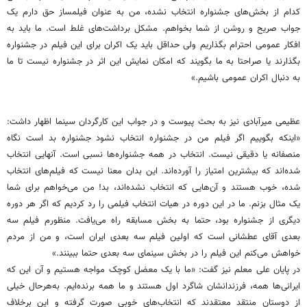
کدام از بخش‌های جشنواره انتخاب نشده، من به عنوان فیلمساز حق دارم یک
جواب صریح و روشن از شما بخواهم. مشکل برداشت‌های غلط است. ما باید به
افکار عمومی احترام بگذاریم ولی حداقل باید یک اکران برای این فیلم در جشنواره
بگذارند یا صراحتا به ما بگویند که امکان نمایش این اثر در جشنواره نیست تا ما
به دنبال اکران عمومی باشیم.»
عظیمی میرآبادی نیز به بحث پیوست و در جواب این کارگردان سینما اظهار داشت:
«اینکه بگوییم اگر فیلم من در جشنواره انتخاب نشود جشنواره بد است نگاه
منصفانه یا دقیقی نیست. انتخاب در همه جشنواره‌ها نسبی است. آنهایی انتخاب
شده‌اند که بیشترین امتیاز را آورده‌اند. این بدان معنا نیست که فیلم‌های انتخاب
شده، خوب هستند و آن‌هایی که انتخاب نشده‌اند، بد! من می‌خواهم برای شما
یک مثال بزنم. ما در این دوره در هیات انتخاب فیلمی را رد کردیم که اگر هر دوره
دیگری از جشنواره بود، حتما به بخش مسابقه راه می‌یافت. منظورم فیلم سه
بعدی آقای عطشانی است که اولین فیلم سه بعدی ایران است، و من از مردم
خواهش می‌کنم این فیلم را در بخش سینمای سه بعدی حتما ببینند.»
در پایان علی معلم نیز گفت: «ما با یک معضل کوچک مواجه هستیم و آن این که
ایرانی‌ها همه، فرزندانشان شاگرد اول هستند و ما همه برنده‌ایم. به‌هرحال خیلی
از دوستان منتقد معتقدند که انتخاب‌های خوبی صورت گرفته و این برخلاف