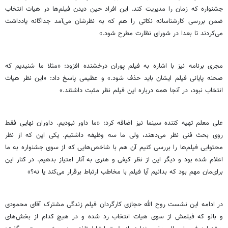
جشنواره که زمان را مدیریت کند. این افراد حین دیدن فیلم‌ها در هیات انتخاب
ضمن بررسی کار‌شناسانه نکاتی را هم که به نظرشان می‌آمد جداگانه یادداشت
می‌کردند تا بعدا در شورای نظارت مطرح شود.»
مجری برنامه نیز با اشاره به فیلم پوران درخشنده افزود: «مثلا ما شنیدیم که
صحنه پایانی فیلم ایشان باید حذف شود.» و عظیمی پاسخ داد: «این نظر هیات
انتخاب نبود، در آنجا همه درباره این فیلم نظر مثبت داشتند.»
علی معلم تهیه کننده سینما نیز اضافه کرد: «ما داور نبودیم. داوران نهایی فقط
روی بحث فنی نظر می‌دهند، ولی ما سه وظیفه داشتیم. یکی این که از نظر
محتوایی فیلم‌ها را بررسی کنیم آن هم با شاخص‌هایی که از سوی جشنواره به ما
اعلام شده بود و دیگر این از نظر کیفی و هنری به آثار امتیاز بدهیم. در کنار این
برای‌مان مهم بود که بدانیم آیا فیلم با مخاطب ارتباط برقرار می‌کند یا نه؟»
در ادامه این نشست روح الله حجازی کارگردان فیلم زندگی مشترک آقای محمودی
و بانو که فیلمش از سوی هیات انتخاب رد شده و در هیچ کدام از بخش‌های