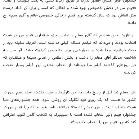
جشنواره فجر امسال حضور ندارد، از طریق ارتباط تلفنی به بحث پیوست و گفت:
«فیلم من در بخش خصوصی تهیه شده و اتفاقی که امسال برای آن افتاد درست
مثل اتفاقی بود که سال گذشته برای فیلم «زندگی خصوصی خانم و آقای میم» رخ
داد.»
او افزود: «من شنیدم که آقای معلم و عظیمی جزو طرفداران فیلم من در هیات
انتخاب بودند و می‌دانم که فیلمم مسئله کیفی نداشته است. تعریف سلیقه باید از
بحث خوشایند جدا شود و معیارهایی برای تشخیص کیفیت باشد. اثر من سه
شاخصه مدنظر آقای معلم را داشت و بخش اعظمی از اهالی سینما و منتقدان که
طی روزهای گذشته فیلم مرا دیده‌اند از انتخاب نشدن این فیلم بسیار تعجب
کردند.»
علی معلم نیز قبل از پاسخ دادن به این کارگردان، اظهار داشت: «یک رسم بدی در
کشور ما هست که یک روزی باید تکلیف آن روشن شود. همه جشنواره‌های دنیا
هیات انتخاب دارند و من ندیدم که مثلا تارانتینو نامه بنویسد که چرا فیلم من در
جشنواره فیلم ونیز انتخاب نشده است یا اسپیلبرگ به انتخاب گلدن گلوب اعتراض
کند که چرا فیلم من را انتخاب نکردید؟»