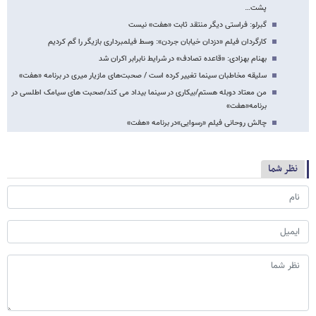
پشت…
گبرلو: فراستی دیگر منتقد ثابت «هفت» نیست
کارگردان فیلم «دزدان خیابان جردن»: وسط فیلمبرداری بازیگر را گم کردیم
بهنام بهزادی: «قاعده تصادف» در شرایط نابرابر اکران شد
سلیقه مخاطبان سینما تغییر کرده است / صحبت‌های مازیار میری در برنامه «هفت»
من معتاد دوبله هستم/بیکاری در سینما بیداد می کند/صحبت های سیامک اطلسی در
برنامه«هفت»
چالش روحانی فیلم «رسوایی»در برنامه «هفت»
نظر شما