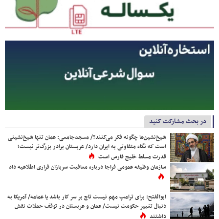
در بحث مشارکت کنید
شیخ‌نشین‌ها چگونه فکر می‌کنند؟/ مسجدجامعی: عمان تنها شیخ‌نشینی
است که نگاه متفاوتی به ایران دارد/ عربستان برادر بزرگ‌تر نیست؛
قدرت مسلط خلیج فارس است
سازمان وظیفه عمومی فراجا درباره معافیت سربازان فراری اطلاعیه داد
ابوالفتح: برای ترامپ مهم نیست تاج بر سر کار باشد یا عمامه/ آمریکا به
دنبال تغییر حکومت نیست/ عمان و عربستان در توقف حملات نقش
داشتند