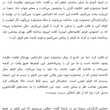
در اینجا گبرلو به میان سخنان معلم آمد و گفت: «اما نمی‌شود مقایسه کرد. در
اینجا جشنواره فجر تکلیف اکران را مشخص می‌کند.» و معلم جواب داد: «بعدا در
این‌باره بحث می‌کنیم. قاعده این است که اعتراضی صورت نمی‌گیرد یا در ‌‌نهایت با
برگزارکنندگان جشنواره وارد مذاکره می‌شوند و مثلا جشنواره می‌گوید اگر فیلمت را
کوتاه کنی یا فلان تغییر را بدهی ما اثرت را قبول می‌کنیم. مثل جشنواره بیروت
که در خصوص فیلم «قصه‌های کیش» گفت اپیزود ساخته آقای بهرام بیضایی باید
برداشته شود، و گرنه ما فیلم را پخش نمی‌کنیم و تهیه کننده هم قبول کرد.»
او تاکید کرد: «ما نیز خارج از روال جشنواره عمل نکرده‌ایم. بهرحال تفاوت نظرات
وجود داشته است و ما نیز آن را پذیرفته‌ایم. این فیلم‌ها هیچ وقت در گنجه
نمی‌مانند و بالاخره اگر خوب باشند، راه خود را پیدا می‌کنند. مثل فیلم سال
گذشته ایشان که در جشنواره نبود، ولی وقتی خود من فیلم را دیدم به این نتیجه
رسیدم که فیلم خوبی است. به‌هرحال این رسم غلط است، حالا هرچقدر فرد
معترض صاحب نظر و سخن باشد. نباید این اختلافات را به بحث‌های گلادیاتوری
تبدیل کرد؛ چرا که از نظر اخلاقی درست نیست.»
حجازی کارگردان سینما نیز در پاسخ گفت: «وقتی می‌بینیم که این فیلم در هیچ