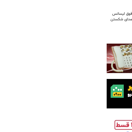
فوق‌ لیسانس
! صدای شکستن