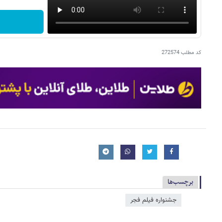
کد مطلب
272574
برچسب‌ها
جشنواره فیلم فجر