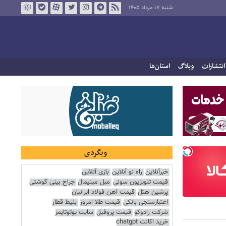
شنبه ۱۷ مرداد ۱۴۰۵
انتشارات
وبلاگ
استان‌ها
وبگردی
خبرآنلاین
راه نو آنلاین
بازی آنلاین
قیمت تلویزیون سونی
مبل مینیمال
جراح بینی گوشتی
پرشین هتل
قیمت آهن فولاد ایرانیان
اعتبارسنجی بانکی
قیمت طلا امروز
بلیط قطار
شرکت رادوکو
قیمت پروفیل
سایت یوتوتایمز
خرید اکانت chatgpt