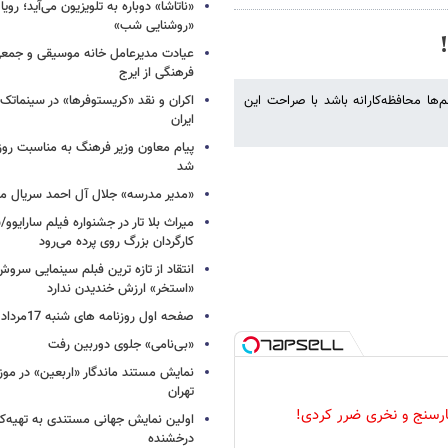
«ناتاشا» دوباره به تلویزیون می‌آید؛ رویا
«روشنایی شب»
عیادت مدیرعامل خانه موسیقی و جمعی 
فرهنگی از ایرج
‌ها محافظه‌کارانه باشد با صراحت این
اکران و نقد «کریستوفرها» در سینماتک 
ایران
پیام معاون وزیر فرهنگ به مناسبت روز 
شد
«مدیر مدرسه» جلال آل احمد سریال م
میراث بلا تار در جشنواره فیلم سارایوو
کارگردان بزرگ روی پرده می‌رود
انتقاد از تازه ترین فبلم سینمایی س
«استخر» ارزش خندیدن ندارد
صفحه اول روزنامه های شنبه 17مرداد 1405
«بی‌نامی» جلوی دوربین رفت
نمایش مستند ماندگار «اربعین» در مو
تهران
رسنج و نخری ضرر کردی!
اولین نمایش جهانی مستندی به تهیه‌کن
درخشنده