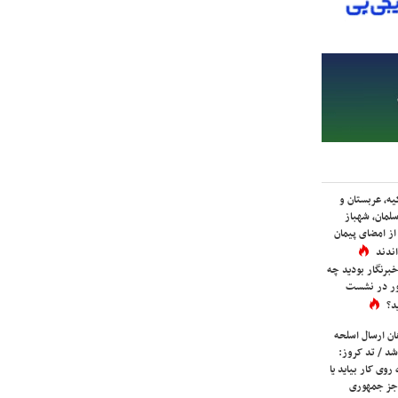
یه، عربستان و
لمان، شهباز
ز امضای پیمان
ندند
برنگار بودید چه
ور در نشست
د؟
ان ارسال اسلحه
شد / تد کروز:
روی کار بیاید یا
جز جمهوری