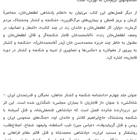
استخوانهای کریم‌خان به تهران» است.
از دیگر فصل‌های این کتاب می‌توان به «اعلام پادشاهی لطفعلی‌خان، محاصرۀ
کرمان و بروز قحطی و بیماری‌های مرگ‌آفرین»، «شکنجه و کشتار وحشتناک مردم
کرمان»، «پایان کار لطفعلی‌خان و خاندان زند در چند کتاب»، «اشعار و تصانیف در
وصف لطفعلی‌خان زند»، «آغامحمدخان قاجار شکنجه‌گر و قاتل لطفعلی‌خان و
مقتول به خاطر چند خربزه محمدحسن خان (پدر آغامحمدخان)»، «شکنجه و کشتار
به پیروی از مغولان» و «عکس‌ها و تصاویری از تنبیه و شکنجه و کشتار در دوره
قاجاریه» اشاره کرد.
عنوان جلد چهارم «دانشنامه شکنجه و کشتار شاهان، نخبگان و قدرتمندان ایران –
شاه‌کشی» با عنوان «از قاجاریان تا بمباران مجلس» نامگذاری شده است. این اثر
نیز دربردارنده شانزده فصل است که «پادشاهی فتحعلی‌شاه، و قتل آمیخته با
شکنجه وحشتناک حاج‌ابراهیم کلانتر و خاندان او»، «جنگ‌های منحوس ایران و
روس و قتل گریبایدوف»، «عباس میرزا ‌نایب ‌السلطنه، ولیعهد شجاع، اصلاح‌طلب،
روشنفکر و مستبد ایران»، «پادشاهی محمدشاه و قتل قائم مقام فراهانی و