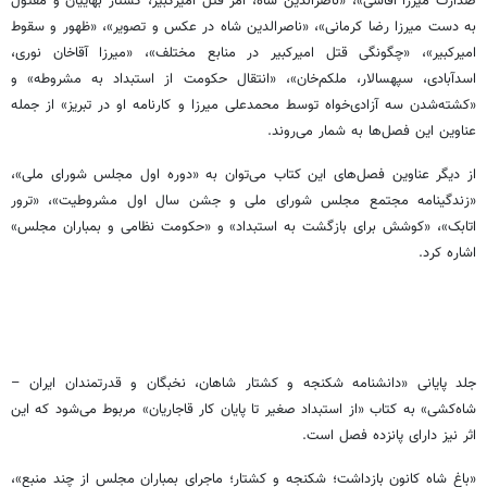
صدارت میرزا آقاسی»، «ناصرالدین ‌شاه، آمر قتل امیرکبیر، کشتار بهاییان و مقتول
به دست میرزا رضا کرمانی»، «ناصرالدین شاه در عکس و تصویر»، «ظهور و سقوط
امیرکبیر»، «چگونگی قتل امیرکبیر در منابع مختلف»، «میرزا آقاخان نوری،
اسدآبادی، سپهسالار، ملکم‌خان»، «انتقال حکومت از استبداد به مشروطه» و
«کشته‌شدن سه آزادی‌خواه توسط محمدعلی میرزا و کارنامه او در تبریز» از جمله
عناوین این فصل‌ها به شمار می‌روند.
از دیگر عناوین فصل‌های این کتاب می‌توان به «دوره اول مجلس شورای ملی»،
«زندگینامه مجتمع مجلس شورای ملی و جشن سال اول مشروطیت»، «ترور
اتابک»، «کوشش برای بازگشت به استبداد» و «حکومت نظامی و بمباران مجلس»
اشاره کرد.
جلد پایانی «دانشنامه شکنجه و کشتار شاهان، نخبگان و قدرتمندان ایران –
شاه‌کشی» به کتاب «از استبداد صغیر تا پایان کار قاجاریان» مربوط می‌شود که این
اثر نیز دارای پانزده فصل است.
«باغ شاه کانون بازداشت؛ شکنجه و کشتار؛ ماجرای بمباران مجلس از چند منبع»،‌