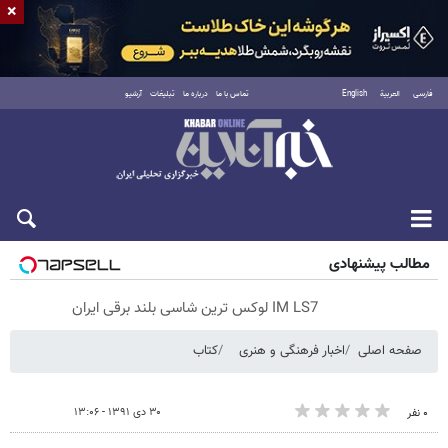
×
فارسی
العربية
English
تماس با ما
درباره ما
تبلیغات
آرشیو
پنجشنبه ۱۵ مرداد ۱۴۰۵
مطالب پیشنهادی
IM LS7 لوکس ترین شاسی بلند برقی ایران
صفحه اصلی
اخبار فرهنگی و هنری
کتاب
۳۰ دی ۱۳۹۱ - ۱۳:۰۶
۰ نفر