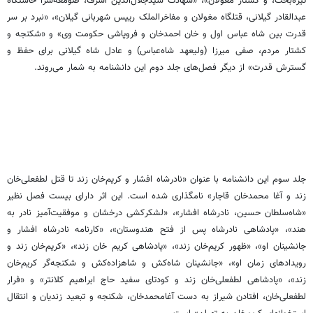
تیره‌بخت، و کشتار مغولان»، «شهادت سید‌جلال‌الدین اشرف، صومعه‌سرا خاستگاه
عبدالقادر گیلانی، قتلگاه مغولان و مفاخرالملک رییس شهربانی گیلان»، «نبرد بر سر
قدرت بین شاه عباس اول و خان احمدخان و فروپاشی حکومت وی» و «شکنجه و
کشتار مردم، صفی میرزا (ولیعهد شاه‌عباس) و عادل شاه گیلانی برای حفظ و
گسترش قدرت» از دیگر فصل‌های جلد دوم این دانشنامه به شمار می‌روند.
جلد سوم این دانشنامه با عنوان «نادرشاه افشار و کریم‌خان زند تا قتل لطفعلی‌خان
زند و آغا محمدخان قاجار» نامگذاری شده است. این اثر دارای بیست فصل نظیر
«شاه‌سلطان حسین، نادرشاه افشار»، «لشکرکشی درخشان و موفقیت‌آمیز نادر به
هند»، «پادشاهی نادرشاه پس از فتح هندوستان»، «کارنامه نادرشاه افشار و
جانشینان او»، «ظهور کریم‌خان زند»، «پادشاهی کریم خان زند»، «کریم‌خان زند و
رویدادهای زمان او»، «جانشینان شاه‌کش و شاهزاده‌کش و شکنجه‌گر کریم‌خان
زند»، «پادشاهی لطفعلی‌خان زند و کودتای سفید حاج ابراهیم کلانتر» و «فرار
لطفعلی‌خان، افتادن شیراز به دست آغامحمدخان، شکنجه و تبعید زندیان و انتقال