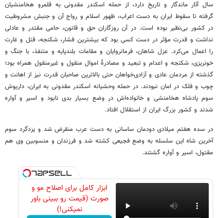
سال آثار ماندگار و تاریخ دارد، از حمله اسکندر مقدونی به قلمرو هخامنشیان
گرفته تا سقوط ایران به دست اعراب، ظهور اسلام و رواج آن و جنبش مشروطیت
در کشور بی‌نظیر بوده است. در آن روزگاران حق و قانون، حامی مقتدر و عادلی
نداشت و قدرت مؤثر در دست کسی بود که بیشترین فشار، شکنجه، قتل و غارت
را اعمال می‌کرد. عزل شاهان، فرمانروایان و مقامات بلندپایه و متنفذ، با جنگ و
خونریزی، شکنجه و اعدام و تبعید و مصادرۀ اموال منقول و غیرمنقول همراه بود؛
گذشته از مردمان عادی و آزادی‌خواهان حتی بالاترین صاحبان قدرت نیز از اهانت و
چوب و فلک در امان نبودند. در حمله وحشیانه اسکندر مقدونی به ایران، داریوش
سوم پادشاه هخامنشی و خانواده‌اش در وضع بسیار بدی نابود و اسیر و آواره
شدند و کشور بزرگ ایران از استقلال افتاد.
در سده هفتم میلادی دودمان ساسانی به دست عرب منقرض شد و یزدگرد سوم
آخرین شاه این سلسله به وضع فجیعی کشته شد و فرزندان و منسوبین وی هم
مقتول، اسیر و آواره گشتند.
ابزار کامل برای اصلاح مو و
صورت (قیمت رو ببینی باور
نمیکنی!)