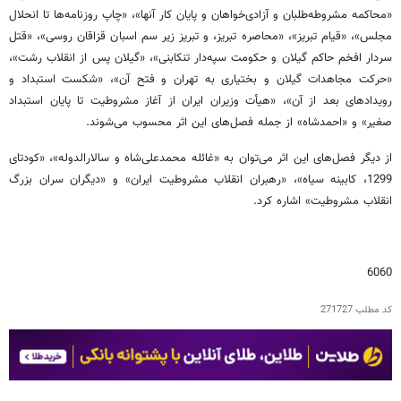
«محاکمه مشروطه‌طلبان و آزادی‌‌خواهان و پایان کار آنها»، «چاپ روزنامه‌ها تا انحلال
مجلس»، «قیام تبریز»، «محاصره تبریز، و تبریز زیر سم اسبان قزاقان روسی»، «قتل
سردار افخم حاکم گیلان و حکومت سپه‌دار تنکابنی»، «گیلان پس از انقلاب رشت»،
«حرکت مجاهدات گیلان و بختیاری به تهران و فتح آن»، «شکست استبداد و
رویدادهای بعد از آن»، «هیأت وزیران ایران از آغاز مشروطیت تا پایان استبداد
صغیر» و «احمدشاه» از جمله فصل‌های این اثر محسوب می‌شوند.
از دیگر فصل‌های این اثر می‌توان به «غائله محمدعلی‌شاه و سالارالدوله»، «کودتای
1299، کابینه سیاه»، «رهبران انقلاب مشروطیت ایران» و «دیگران سران بزرگ
انقلاب مشروطیت» اشاره کرد.
6060
کد مطلب
271727