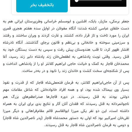
باتخفیف بخر
جعفر برمکی، مازیار، بابک، افشین و ابومسلم خراسانی وطن‌پرستان ایرانی هم به
دست خلفای عباسی کشته شدند؛ آنگاه مغولان در اوایل سده هفتم هجری قمری
ایران را مورد تاخت ‌و تاز قرار داده، کشتند و غارت کردند و ویران ساختند و رفتند
و سرزمینی سوخته و خانخانی و بی‌نظم و قانون برجای گذاشتند. آنگاه نادرشاه
افشار ظهور کرد، تا قلب هندوستان پیش رفت و سپس به دست بستگان خود به
قتل رسید. وقتی نوبت پادشاهی به لطفعلی‌خان زند پادشاه دلیر زند رسید، آغا
محمدخان قاجار به کمک و خیانت حاجی ابراهیم کلانتر او را از پادشاهی انداخت و
پس از شکنجه‌ای سخت کشت و خاندان زند را نابود و در به‌در ساخت.
پس از آن حاجی‌ابراهیم کلانتر، به فرمان فتحعلی‌شاه قاجار که از قدرت و نفوذ
بسیار وی بیمناک شده بود، او و همه افراد خانواده‌اش که شاغل مقامات مهم
دولتی بودند به قتل رسیدند. در دوره قاجارها صدراعظم‌های بزرگ هم
ناجوانمردانه به قتل رسیدند که فقدان آنان آثار و نتایج بدی برای ایران به همراه
داشته است، این دو نفر یکی میرزا ابوالقاسم قائم مقام‌فراهانی و دیگر میرزا
تقی‌خان امیرکبیر بود که اولی به دستور محمدشاه قاجار (پدر ناصرالدین شاه قاجار)
و دومی به فرمان ناصرالدین شاه قاجار به قتل رسیدند.