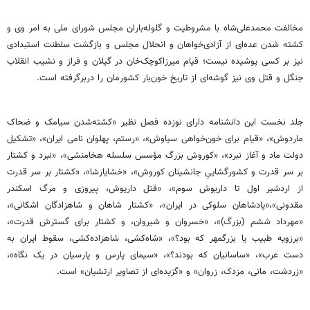
مخالفت محمدعلی‌شاه با مشروطیت و گلوله‌باران مجلس شورای ملی به امر وی و
کشته ‌شدن عده‌ای از آزادی‌خواهان و انحلال مجلس و بازگشت سلطنت استبدادی
نیز بر کسی پوشیده نیست؛ قیام میرزا‌کوچک‌خان در گیلان و فراز و نشیب انقلاب
جنگل و قتل وی نیز گوشه‌ای از تاریخ خون‌بار کشورمان را دربرگرفته است.
جلد نخست این دانشنامه دارای نوزده فصل نظیر «کشته‌شدن سیامک و ضحاک
ماردوش»، «قیام برای خون‌خواهی سیاوش»، «رستم، پهلوان نامی ایران»، «تشکیل
دولت ماد و آغاز نبرد»، «کوروش بزرگ مؤسس سلسله هخامنشی»، «نبرد و کشتار
بر سر قدرت و کشور‌گشاییِ جانشینان کوروش»، «خشایارشا»، «کشتار بر سر قدرت
از اردشیر اول تا داریوش سوم»، «قتل داریوش، پیروزی و مرگ اسکندر
مقدونی»،‌«پادشاهان سلوکی در ایران»، «کشتار شاهان و شاهزادگان اشکانی»،
«مهرداد ششم (بزرگ)»، «خسروان و شیروان، و کشتار برای گسترش قدرت»،
«برزویه طبیب یا بزرگمهر که بود؟»، «شاه‌کشی، شاهزاده‌کشی، سقوط ایران به
دست عرب»، «ساسانیان که بودند؟»، «سیمای پارس و پارسیان در یک نگاه»،
«زردشت، مانی، مزدک، زروان» و «گزیده‌ای از تصاویر ارتشیان» است.