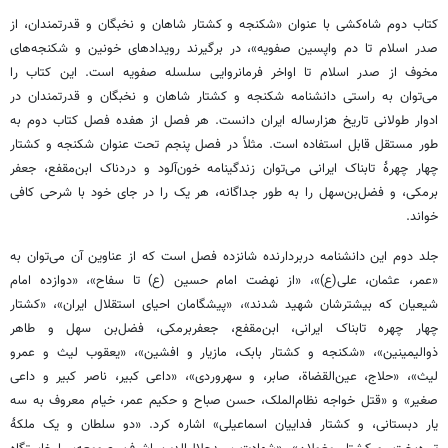
کتاب دوم شاه‌کشی با عنوان «شکنجه و کشتار شاهان و نخبگان و قدرتمندان، از
صدر اسلام تا دم واپسین صفویه»، در برگیرند رویدادهای خونین و شکنجه‌های
مخوف از صدر اسلام تا اواخر فرمانروایی سلسله صفویه است. این کتاب را
می‌توان به راستی دانشنامه شکنجه و کشتار شاهان و نخبگان و قدرتمندان در
ادوار طولانی تاریخ هزارساله ایران دانست. هر فصل از هفده فصل کتاب دوم به
طور مستقل قابل استفاده است. مثلاً در فصل پنجم تحت عنوان شکنجه و کشتار
چهار چهرۀ تابناک ایرانی می‌توان زندگینامه خون‌آلود و دردناک ابن‌مقفع، جعفر
برمکی، و فضل‌بن‌سهل را به طور جداگانه، هر یک را در جای خود با شرحی کافی
خواند.
جلد دوم این دانشنامه دربردارنده شانزده فصل است که از عناوین آن می‌توان به
«عمر، عثمان، علی(ع)»، «از نهضت امام حسین (ع) تا سفاح»، «دوازده امام
شیعیان که بیشترشان شهید شدند»، «پیشگامان احیای استقلال ایران»، «کشتار
چهار چهره تابناک ایرانی، ابن‌مقفع، جعفربرمکی، فضل‌بن سهل و طاهر
ذوالیمینین»، «شکنجه و کشتار بابک، مازیار و افشین»، «یعقوب لیث و عمرو
لیث»، «حلاج، عین‌القضاة، صابر، و سهروردی»، «داعی کبیر، ناصر کبیر و داعی
صغیر» و «قتل خواجه نظام‌الملک، حسن صباح و حکیم عمر، خیام معروف به سه
یار دبستانی، و کشتار فداییان اسماعیلی» اشاره کرد. «دو سلطان و یک ملکۀ