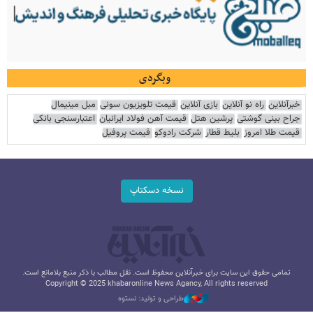
وبگردی
خبرآنلاین
راه نو آنلاین
بازی آنلاین
قیمت تلویزیون سونی
مبل مینیمال
جراح بینی گوشتی
پرشین هتل
قیمت آهن فولاد ایرانیان
اعتبارسنجی بانکی
قیمت طلا امروز
بلیط قطار
شرکت رادوکو
قیمت پروفیل
نسخه دسکتاپ
تمامی حقوق این سایت برای خبرآنلاین محفوظ است. نقل مطالب با ذکر منبع بلامانع است.
Copyright © 2025 khabaronline News Agancy, All rights reserved
طراحی و تولید: نستوه