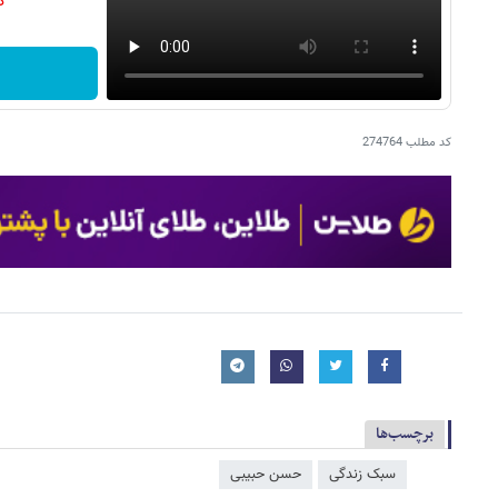
دن
کد مطلب
274764
برچسب‌ها
سبک زندگی
حسن حبیبی