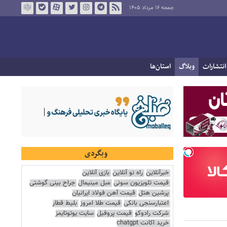
جمعه ۱۶ مرداد ۱۴۰۵
انتشارات
وبلاگ
استان‌ها
وبگردی
خبرآنلاین
راه نو آنلاین
بازی آنلاین
قیمت تلویزیون سونی
مبل مینیمال
جراح بینی گوشتی
پرشین هتل
قیمت آهن فولاد ایرانیان
اعتبارسنجی بانکی
قیمت طلا امروز
بلیط قطار
شرکت رادوکو
قیمت پروفیل
سایت یوتوتایمز
خرید اکانت chatgpt