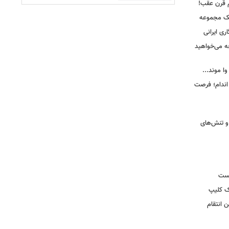
م قرن عقب!
یک مجموعه
ری ایرانی
ه می‌خواهید
وا موند...
اندام؛ فرصت
و تنش‌های
یست
ک کلیپ
 انتقام