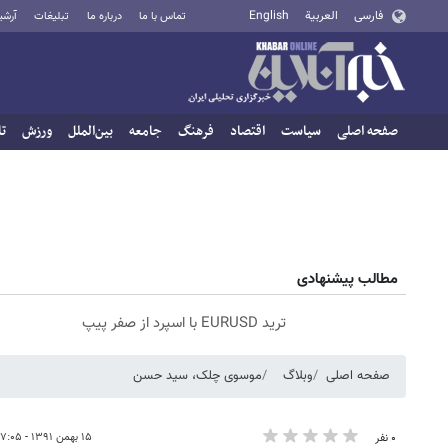
فارسی
العربية
English
تماس با ما
درباره ما
تبلیغات
آرشی
صفحه اصلی
سیاست
اقتصاد
فرهنگ
جامعه
بین‌الملل
ورزش
تا
مطالب پیشنهادی
ترید EURUSD با اسپرد از صفر پیپ
صفحه اصلی
وبلاگ
موسوی چلک، سید حسن
۱۵ بهمن ۱۳۹۱ - ۰۷:۰۵
۰ نفر