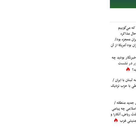
که می‌گوییم
حال مذاکره
ران معجزه بود/
ن بود آمریکا از آن
برنگار بودید چه
ور در نشست
د؟
لبنان با ایران /
ی با حزب نزدیک
 جدید منطقه /
اسلامی چه پیامی
لث ریاض، آنکارا و
 امنیتی غرب