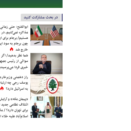
در بحث مشارکت کنید
ابوالفتح: حتی زمانی 
مذاکره نمی‌کنیم، در 
هستیم/ برجام برای ای
چون برجام به سود ایرا
خارج شد
شما نظر بدهید/ اگر خ
سوالی از رئیس جمه
خبری فردا می‌پرسیدی
راز دشمنی وزیرخارجه 
یوسف رجی چه ارتباط
به اسرائیل دارد؟
«پیمان مکه» و آرایش
ائتلاف نظامی جدید 
برای تهران دارد؟ / مث
اسلام‌آباد علیه خلاء