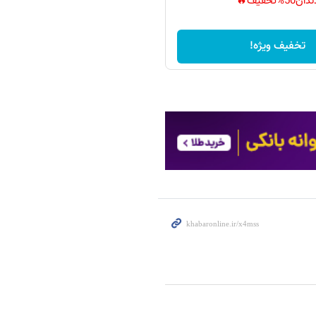
دان50%تخفیف🔥
تخفیف ویژه!