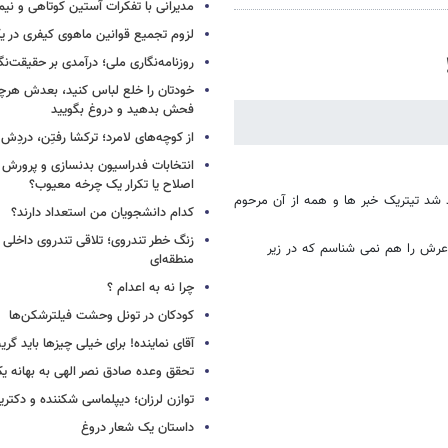
مدیرانی با تفکرات آستین کوتاهی و نی
لزوم تجمیع قوانین ماهوی کیفری در 
روزنامه‌نگاری ملی؛ درآمدی بر حقیقت‌نگا
خودتان را خلع لباس کنید، بعدش هرچ
فحش بدهید و دروغ بگویید
از کوچه‌های لامرد؛ ترکشا رفتِن، دردِش 
انتخابات فدراسیون بدنسازی و پرورش 
اصلاح یا تکرار یک چرخه معیوب؟
د تیتریک خبر ها و همه از آن مرحوم
کدام دانشجویان من استعداد دارند؟
زنگ خطر تندروی؛ تلاقی تندروی داخلی 
عرش را هم نمی شناسم که در زیر
منطقه‌ای
چرا نه به اعدام ؟
کودکان در تونل وحشت فیلترشکن‌ها
آقای نماینده! برای خیلی چیزها باید گر
تحقق وعده صادق نصر الهی به بهانه ی
توازن لرزان؛ دیپلماسی شکننده و دکترین
داستان یک شعار دروغ