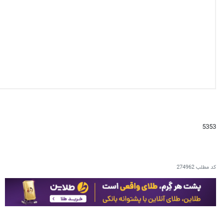
5353
کد مطلب
274962