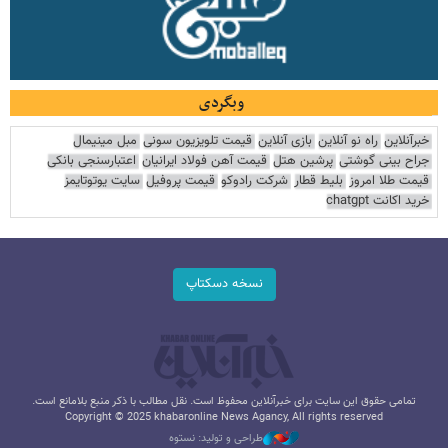
وبگردی
خبرآنلاین
راه نو آنلاین
بازی آنلاین
قیمت تلویزیون سونی
مبل مینیمال
جراح بینی گوشتی
پرشین هتل
قیمت آهن فولاد ایرانیان
اعتبارسنجی بانکی
قیمت طلا امروز
بلیط قطار
شرکت رادوکو
قیمت پروفیل
سایت یوتوتایمز
خرید اکانت chatgpt
نسخه دسکتاپ
تمامی حقوق این سایت برای خبرآنلاین محفوظ است. نقل مطالب با ذکر منبع بلامانع است.
Copyright © 2025 khabaronline News Agancy, All rights reserved
طراحی و تولید: نستوه