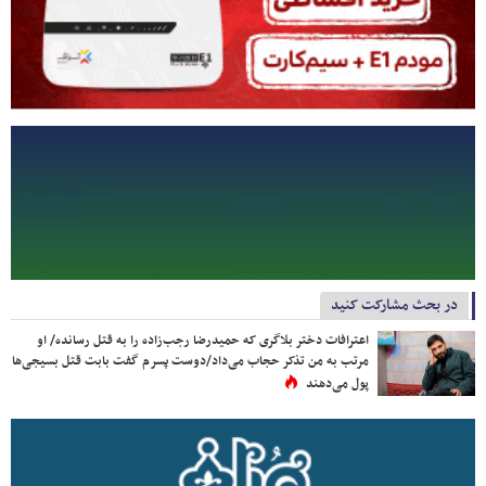
در بحث مشارکت کنید
اعترافات دختر بلاگری که حمیدرضا رجب‌زاده را به قتل رسانده/ او
مرتب به من تذکر حجاب می‌داد/دوست پسرم گفت بابت قتل بسیجی‌ها
پول می‌دهند