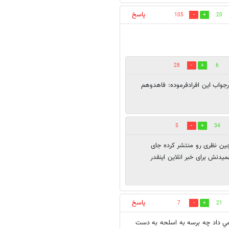
پاسخ
105
20
28
6
جواب این افرادفرموده: فاهدوهم
5
34
چین نظری رو منتشر کرده جای
یدنش برای خبر انلاین اینقدر
پاسخ
7
21
نمي داد چه برسه به اسلحه به دست