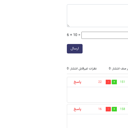
6 + 10 =
ارسال
 صف انتشار: 0
نظرات غیرقابل انتشار: 0
پاسخ
22
151
پاسخ
16
158