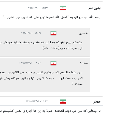
بدون نام
۱۴:۳۹ - ۱۳۹۱/۱۲/۰۱
بسم الله الرحمن الرحیم "فضل الله المجاهدین علی القاعدین اجرا عظیم...ا"
حسین
۱۵:۲۱ - ۱۳۹۱/۱۲/۰۱
متاسفم برای اونهاکه به آیات خدامنفی میدهند خداوندخودش در
الی صراط الجحیم(صافات /23)
محمد
۱۸:۰۴ - ۱۳۹۱/۱۲/۰۱
برای شما متاسفم که اینچنین تفسیری دارید خبر انلاین چرا هم
تعجب هست این ... داره کار تروریستها رو تایید میکنه یعنی فهم
سخته ؟
مهيار
۱۵:۲۳ - ۱۳۹۱/۱۲/۰۱
تا اونجايي كه من مي دونم القاعده اصولاً به زن ها اجازه ي نفس كشيدنم 