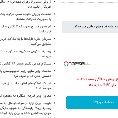
از برنی سندرز
آمریکا را تغییر داد
نشست وزیران خارجه مصر، ترکیه، پاکس
با محوریت تحولات منطقه
 علیه نیروهای دولتی می جنگند
نیروهای مسلح یمن یک نفتکش دیگر ع
قرار دادند
سازمان ملل: طرف‌ها را به مذاکره دربار
تشویق می‌کنیم
روسیه: ماکرون به کی‌یف دستور حملا
می‌دهد
سنتکام مدعی تغییر مسیر ۴۸ کشتی تجاری شد
نخست وزیر سابق رژیم صهیونیستی بار د
دشمنی خطرناک توصیف کرد
 از روش خانگی سفیدکننده
آمریکا: گفتگوهای لبنان و اسرائیل فردا 
دان50%تخفیف🔥
خواهد شد!
معاون وزیر خارجه: مذاکره نه معجزه ا
تخفیف ویژه!
ظریف: ایران نباید از سر استیصال به 
روسیه برود/ وابستگی به شرق، جایگزی
جهان پساقطبی شده و ایران باید قواعد ب