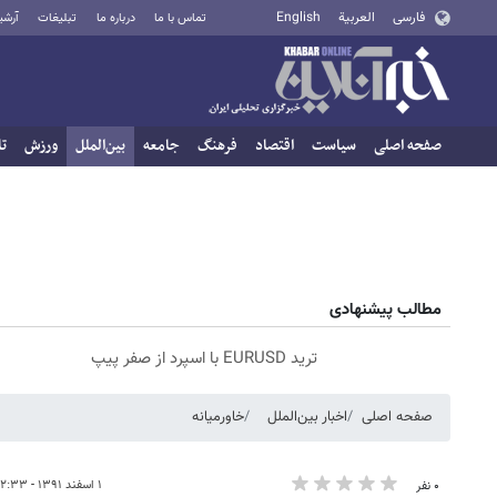
فارسی
العربية
English
تماس با ما
درباره ما
تبلیغات
آرشی
صفحه اصلی
سیاست
اقتصاد
فرهنگ
جامعه
بین‌الملل
ورزش
تا
مطالب پیشنهادی
ترید EURUSD با اسپرد از صفر پیپ
صفحه اصلی
اخبار بین‌الملل
خاورمیانه
۱ اسفند ۱۳۹۱ - ۱۲:۳۳
۰ نفر