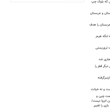
 تا زهران ممدانی؛ ۱۰ سالی که بلوک چپ
تان و عربستان
ربستان را هدف
ه تنگه هرمز
ت تروریستی
یگر قطر را
ازسرگرفته
ست و نه خیانت
سمت چین و
ن انزوا نیست/
ازی را تغییر