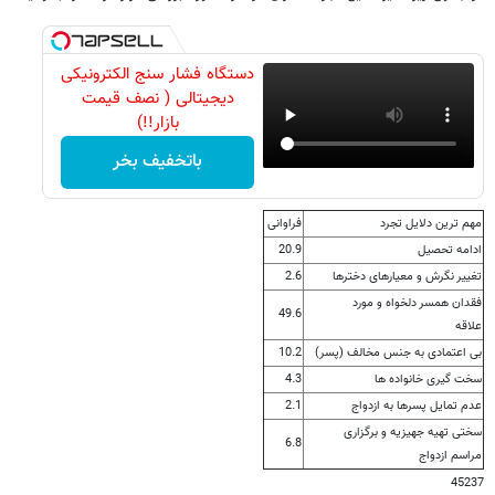
دستگاه فشار سنج الکترونیکی
دیجیتالی ( نصف قیمت
بازار!!)
باتخفیف بخر
مهم ترین دلایل تجرد
فراوانی
ادامه تحصیل
20.9
تغییر نگرش و معیارهای دخترها
2.6
فقدان همسر دلخواه و مورد
49.6
علاقه
بی اعتمادی به جنس مخالف (پسر)
10.2
سخت گیری خانواده ها
4.3
عدم تمایل پسرها به ازدواج
2.1
سختی تهیه جهیزیه و برگزاری
6.8
مراسم ازدواج
45237