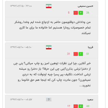
حسین سمیعی
۲۲:۰۰ - ۱۳۹۲/۰۲/۱۵
5
26
من وداداش دوقلویمون حاضر به ازدواج شده ایم وخدا روشکر
تمام خصوصیات رودارا هستیم اما خانواده ما برای ما کاری
نمیکنند
فریبا
۰۵:۱۰ - ۱۳۹۲/۰۵/۱۰
31
51
خبر آنلاین..چرا این نظرات توهین امیز رو چاپ میکنی؟ ینی چی
از دخترا ترشی بذارن؟ینی چی این حرفا؟ باز دخترا رو میشه
ترشی انداخت..تکلیف پیر پسرا چیه اونوقت که به دردی
نمیخورن؟ جون مادرت چاپ کن که اینجا هم حق خانوما رو
نخورید...
سعید
۰۸:۵۷ - ۱۳۹۲/۰۵/۱۰
17
40