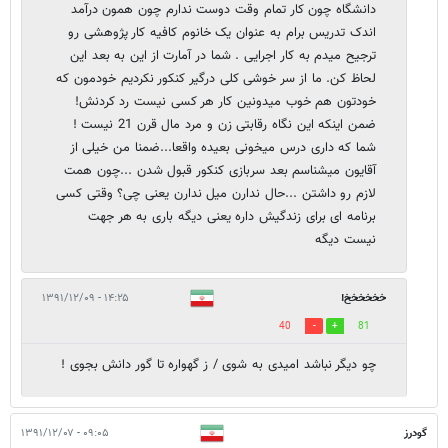
دانشگاه چون کار تمام وقت دوست ندارم چون همون درآمد
اندک تدریس برام به عنوان یک خانوم کافیه کار پژوهشی رو
ترجیح میدم به کار اجرایی . شما در آمارت از این به بعد این
لحاظ کن. ما از سر خوشی کلی درگیر کنکور نکردیم خودمون که
خودتون هم خوب میدونین کار هر کسی نیست رد کردنش!
ضمن اینکه این نگاه رقابتی زن و مرد مال قرن 21 نیست !
شما که داری درس میخونی بعیده واقعا...ضمنا من خیلی از
آقایون میشناسم بعد سربازی کنکور قبول شدن ...چون همت
لازم رو داشتن ...حال ندارن میل ندارن یعنی چی؟ وقتی کسی
برنامه ای برای زندگیش داره یعنی دیگه باری به هر جهت
نیست دیگه
خخخخخخ!
۱۴:۲۵ - ۱۳۹۱/۱۲/۰۹
40
81
چو دیگر نباشد امیدی به شوی / ز گهواره تا گور دانش بجوی !
گودرز
۰۹:۰۵ - ۱۳۹۱/۱۲/۰۷