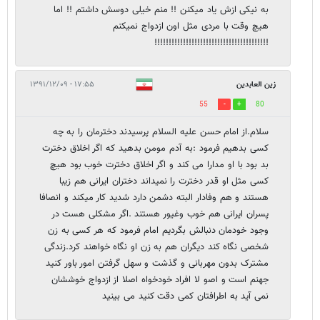
به نیکی ازش یاد میکنن !! منم خیلی دوسش داشتم !! اما
هیچ وقت با مردی مثل اون ازدواج نمیکنم
!!!!!!!!!!!!!!!!!!!!!!!!!!!!!!!!!!!!!!!!
زین العابدین
۱۷:۵۵ - ۱۳۹۱/۱۲/۰۹
55
80
سلام.از امام حسن علیه السلام پرسیدند دخترمان را به چه
کسی بدهیم فرمود :به آدم مومن بدهید که اگر اخلاق دخترت
بد بود با او مدارا می کند و اگر اخلاق دخترت خوب بود هیچ
کسی مثل او قدر دخترت را نمیداند دختران ایرانی هم زیبا
هستند و هم وفادار البته دشمن دارد شدید کار میکند و انصافا
پسران ایرانی هم خوب وغیور هستند .اگر مشکلی هست در
وجود خودمان دنبالش بگردیم امام فرمود که هر کسی به زن
شخصی نگاه کند دیگران هم به زن او نگاه خواهند کرد.زندگی
مشترک بدون مهربانی و گذشت و سهل گرفتن امور باور کنید
جهنم است و اصو لا افراد خودخواه اصلا از ازدواج خوششان
نمی آید به اطرافتان کمی دقت کنید می بینید