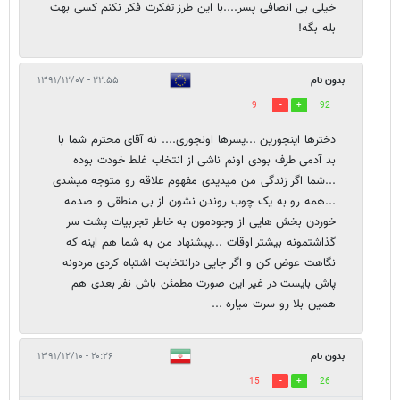
خیلی بی انصافی پسر....با این طرز تفکرت فکر نکنم کسی بهت
بله بگه!
بدون نام
۲۲:۵۵ - ۱۳۹۱/۱۲/۰۷
9
92
دخترها اینجورین ...پسرها اونجوری.... نه آقای محترم شما با
بد آدمی طرف بودی اونم ناشی از انتخاب غلط خودت بوده
...شما اگر زندگی من میدیدی مفهوم علاقه رو متوجه میشدی
...همه رو به یک چوب روندن نشون از بی منطقی و صدمه
خوردن بخش هایی از وجودمون به خاطر تجربیات پشت سر
گذاشتمونه بیشتر اوقات ...پیشنهاد من به شما هم اینه که
نگاهت عوض کن و اگر جایی درانتخابت اشتباه کردی مردونه
پاش بایست در غیر این صورت مطمئن باش نفر بعدی هم
همین بلا رو سرت میاره ...
بدون نام
۲۰:۲۶ - ۱۳۹۱/۱۲/۱۰
15
26