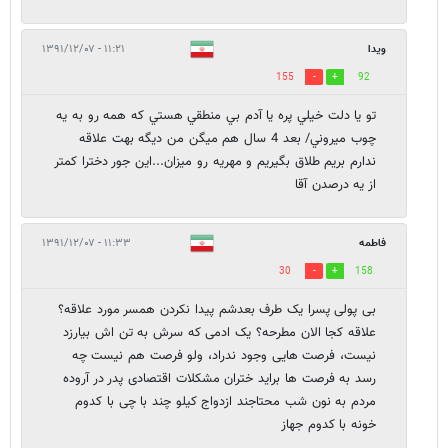
ويدا
۱۱:۲۱ - ۱۳۹۱/۱۲/۰۷
155
92
تو يا دلت خيلي پره يا آدم بي منطقي هستي كه همه رو به يه
چوب ميروني/ بعد 4 سال هم میگن من دیگه بهت علاقه
ندارم بریم طلاق بگیریم و مهریه رو میزان...اين جور دخترا كمتر
از يه درصدن آقا
فاطمه
۱۱:۳۳ - ۱۳۹۱/۱۲/۰۷
30
158
بی پولی پسرا یک طرف بعدشم پیدا نکردن همسر مورد علاقه؟
علاقه کجا الان مطرحه؟ یک ادمی که سرش به تن اش بیارزد
نیست، فرصت هایی وجود ندراد، ولو فرصت هم نیست چه
رسد به فرصت ها براید ختران مشکلات اقتصادی پدر در آروده
مردم به نون شب محتاجند ازدواج کیلو چند با چی با کدوم
خونه با کدوم جهاز