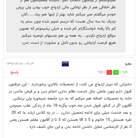
نمیتونستم از بینشون انتخاب کنم...بااینکه بعضیاشون هم از
نظر اخلاقی هم از نظر توانایی مالی ازدواج خوب بودن ولی پیش
خودم میگفتم صبر میکنم شاید بهتر از اینها هم بیاد......الان
نزدیک به سه سال هست که درسم تموم شده چون سنم یه
کم بالا رفته خواستگارام کم شده و خیلی پشیمونم که همون
موقع ازدواج نکردم....به همه ی هم جنسهام توصیه میکنم
هیچ فرصت ازدواجی رو بدون تامل و مشورت از دست ندن.
مجرد
۰۹:۰۳ - ۱۳۹۱/۱۲/۰۷
پاسخ
100
208
دخترانی که دیرتر ازدواج می کنند، از تحصیلات بالاتری برخوردارند : این حرفتون
قبول دارم چون عاملی مثل خدمت نظام ندارن انجام بدن و بر فرض ماندن در
خانه یه تحصیلات اضافه هم میکنم که به درد جامعه نمیخوره ولی برعکس
آقایون اگر در کنکور قبول شدن چه خوب وگرنه 18 ماه از زندگی عقب میمونن
و بعد خدمت میلی برای ادامه تحصیل ندارن ... در یه کلاس ارشد ما که 20
نفره هستش 15 خانوم و 5 تا آقا هستن که 3 تا از آقایون معلم هستن یعنی
2 نفر از کارشناسی تمایل داشتن ادامه بدن و این جای تاسف داره .