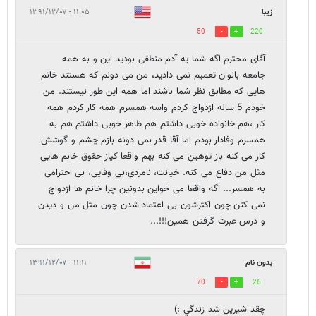
زیبا
۱۱:۰۵ - ۱۳۹۱/۱۲/۰۷
50
220
آقای محترم اگه شما یه آدم منطقی بودید این و به همه
جامعه بانوان تعمیم نمی دادید، من می دونم که هستند خانم
هایی که مطابق نظر شما باشند اما همه این طور نیستند. من
خودم 5 ساله ازدواج کردم واسه همسرم همه کار کردم همه
کار ،هم خانواده خوبی داشتم هم ظاهر خوبی داشتم هم به
همسرم وفادار بودم اما آقا قدر نمی دونه بازم چشم و گوشش
کار می کنه باز توهین می کنه بهم واقعا کیاز حقوق خانم هایی
مثل من دفاع می کنه. خیانت، نامردی،بی وفایی، بی احترامی
به همسر... اگه واقعا می خواین بدونین چرا خانم ها ازدواج
نمی کنن چون اکثرشون بی اعتماد شدن چون مثل من و دیدن
و درس عبرت گرفتن همین!!!...
بدون نام
۱۱:۱۱ - ۱۳۹۱/۱۲/۰۷
70
26
چقد شيرين شد زندگي :)