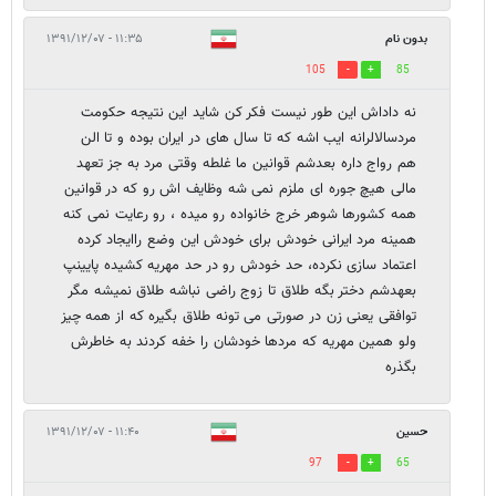
بدون نام
۱۱:۳۵ - ۱۳۹۱/۱۲/۰۷
105
85
نه داداش این طور نیست فکر کن شاید این نتیجه حکومت
مردسالالرانه ایب اشه که تا سال های در ایران بوده و تا الن
هم رواج داره بعدشم قوانین ما غلطه وقتی مرد به جز تعهد
مالی هیچ جوره ای ملزم نمی شه وظایف اش رو که در قوانین
همه کشورها شوهر خرج خانواده رو میده ، رو رعایت نمی کنه
همینه مرد ایرانی خودش برای خودش این وضع راایجاد کرده
اعتماد سازی نکرده، حد خودش رو در حد مهریه کشیده پایینپ
بعهدشم دختر بگه طلاق تا زوج راضی نباشه طلاق نمیشه مگر
توافقی یعنی زن در صورتی می تونه طلاق بگیره که از همه چیز
ولو همین مهریه که مردها خودشان را خفه کردند به خاطرش
بگذره
حسین
۱۱:۴۰ - ۱۳۹۱/۱۲/۰۷
97
65