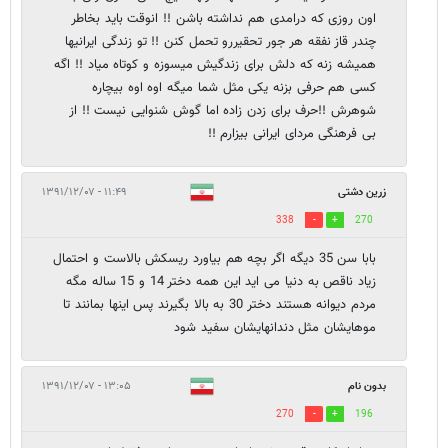
اون روزی که درامدی هم نداشته باشن !! انوقت باید بخاطر
چندر قاز نفقه هر جور تحقیررو تحمل کنن !! تو زندگی ایرانیها
همیشه زنه که دلش برای زندگیش میسوزه و کوتاه میاد !! اگه
کسی هم حرفی بزنه یکی مثل شما میگه اوه اوه بیچاره
شوهرش !!حرف برای زدن زاده اما گوش شنوایی نیست !! از
بی فرهنگی مردای ایرانی بیزارم !!
زرین دشتی
۱۱:۴۹ - ۱۳۹۱/۱۲/۰۷
338
270
بابا سن 35 دیگه اگر بچه هم بیاورد ریسکش بالاست و احتمال
زیاد ناقص به دنیا می اید این همه دختر 14 و 15 ساله مگه
مردم دیوانه هستند دختر 30 به بالا بگیرند پس اینها بمانند تا
موهایشان مثل دندانهایشان سفید شود
بدون نام
۱۳:۰۵ - ۱۳۹۱/۱۲/۰۷
270
196