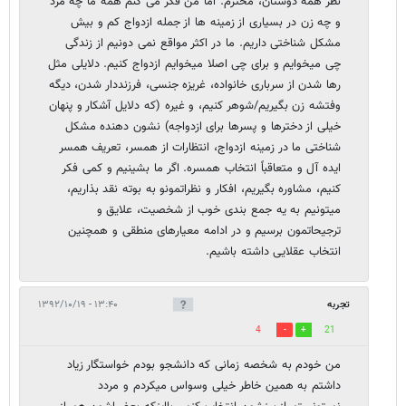
نظر همه دوستان، محترم. اما من فکر می کنم همه ما چه مرد
و چه زن در بسیاری از زمینه ها از جمله ازدواج کم و بیش
مشکل شناختی داریم. ما در اکثر مواقع نمی دونیم از زندگی
چی میخوایم و برای چی اصلا میخوایم ازدواج کنیم. دلایلی مثل
رها شدن از سرباری خانواده، غریزه جنسی، فرزنددار شدن، دیگه
وفتشه زن بگیریم/شوهر کنیم، و غیره (که دلایل آشکار و پنهان
خیلی از دخترها و پسرها برای ازدواجه) نشون دهنده مشکل
شناختی ما در زمینه ازدواج، انتظارات از همسر، تعریف همسر
ایده آل و متعاقباً انتخاب همسره. اگر ما بشینیم و کمی فکر
کنیم، مشاوره بگیریم، افکار و نظراتمونو به بوته نقد بذاریم،
میتونیم به یه جمع بندی خوب از شخصیت، علایق و
ترجیحاتمون برسیم و در ادامه معیارهای منطقی و همچنین
انتخاب عقلایی داشته باشیم.
تجربه
۱۳:۴۰ - ۱۳۹۲/۱۰/۱۹
4
21
من خودم به شخصه زمانی که دانشجو بودم خواستگار زیاد
داشتم به همین خاطر خیلی وسواس میکردم و مردد