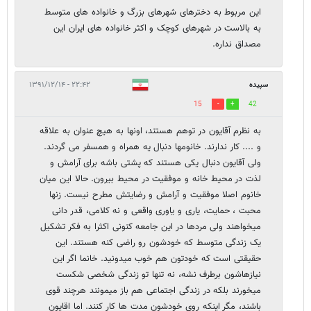
این مربوط به دخترهای شهرهای بزرگ و خانواده های متوسط
به بالاست در شهرهای کوچک و اکثر خانواده های ایران این
مصداق نداره.
سپیده
۲۲:۴۲ - ۱۳۹۱/۱۲/۱۴
15
42
به نظرم آقایون در توهم هستند، اونها به هیچ عنوان به علاقه
و .... کار ندارند. خانومها دنبال یه همراه و همسفر می گردند.
ولی آقایون دنبال یکی هستند که پشتی باشه برای آرامش و
لذت در محیط خانه و موفقیت در محیط بیرون. حالا این میان
خانوم اصلا موفقیت و آرامش و رضایتش مطرح نیست. زنها
محبت ، حمایت، یاری و یاوری واقعی و نه کلامی، قدر دانی
میخواهند ولی مردها در این جامعه کنونی اکثرا به فکر تشکیل
یک زندگی متوسط که خودشون رو راضی کنه هستند. این
حقیقتی است که خودتون هم خوب میدونید. خانما اگر این
نیازهاشون برطرف نشه، نه تنها تو زندگی شخصی شکست
میخورند بلکه در زندگی اجتماعی هم باز میمونند هرچند قوی
باشند، مگر اینکه روی خودشون مدت ها کار کنند. اما اقایون