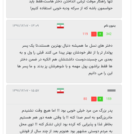
تنها راهکار موقت ترشی انداختن دختر هاست،فقط باید
حواسمون باشه که از سرکه ودبه خوبی استفاده کنیم!
بدون نام
۱۳:۰۹ - ۱۳۹۱/۱۲/۰۷
119
342
دختر های نسل ما همیشه دنبال بهترین هستند،تا یک پسر
پولدار تر یا از نظر خودشان بهتر پیدا می کنند قبلی را ول و به
بعدی می چسبند،دوست داشتنشان هم الکیه در ضمن دختر
ها فقط براشون پول مهمه و با شوهرشان پز بدند و ما پسر ها
این را می دانیم
۱۵:۵۷ - ۱۳۹۱/۱۲/۰۷
!!!!!!!!!
80
159
پدر بزرگ من مرد خیلی خوبی بود !! اما هیچ وقت نشنیدم
مادربزرگمو به اسم صدا کنه !! یا وقتی همه دور هم هستیم
بخاطر غذا و پذیرایی که کرده بود ازش تشکر کنه !! توی محل
به مردم دوستی مشهور بود هنوزم بعد از چند سال از فوتش