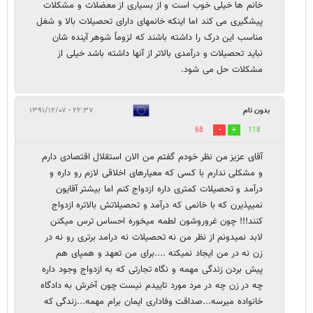
خانم ها خیلی خوب است و از بسیاری از معضلات و مشکلات
پیشگیری می کند اما اینکه خانمهای دارای تحصیلات بالا و شغل
مناسب این درک را داشته باشند که لزوماً شوهر آینده شان
نباید تحصیلات و درآمدی بالاتر از آنها داشته باشد خیلی از
مشکلات حل می شود.
بدون نام
۲۲:۳۷ - ۱۳۹۱/۱۲/۰۷
68
118
آقای عزیز من نظر خودم گفتم من الان استقلال اقتصادی دارم
و مشکلی ندارم با کسی که معیارهای اخلاقی لازم رو داره و
درآمد و تحصیلات کمتری داره ازدواج کنم اما بیشتر آقایون
نمیپذیرن که با خانمی که درآمد و تحصیلاتش بالاتره ازدواج
کنند!!! چون غروروشون لطمه میخوره احساس ترس میکنن
لابد نمیدونم از نظر من نه تحصیلات نه درامد برتری رو نه در
زن نه در من ایجاد نمیکنه ....برای من تعهد و همپای هم
پیش بردن زندگی مهمه و نگاه تجارتی که به ازدواج وجود داره
چه در زن چه در مرد مورد تاییدم نیست چون آخرش به دادگاه
خانواده میرسه...صداقت وفاداری ایمان برام مهمه...زندگی که