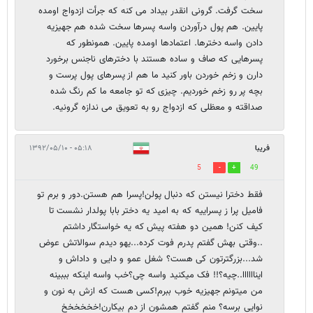
سخت گرفت. گرونی انقدر بیداد می کنه که جرأت ازدواج اومده
پایین. هم پول درآوردن واسه پسرها سخت شده هم جهیزیه
دادن واسه دخترها. اعتمادها اومده پایین. همونطور که
پسرهایی که صاف و ساده هستند با دخترهای ناجنس برخورد
دارن و زخم خوردن باور کنید ما هم از پسرهای پول پرست و
بچه پر رو زخم خوردیم. چیزی که تو جامعه ما کم رنگ شده
صداقته و معظلی که ازدواج رو به تعویق می ندازه گرونیه.
فریبا
۰۵:۱۸ - ۱۳۹۲/۰۵/۱۰
5
49
فقط دخترا نیستن که دنبال پولن!پسرا هم هستن.دور و برم تو
فامیل پرا ز پسراییه که به امید یه دختر بابا پولدار نشست تا
کیف کنن! همین دو هفته پیش که یه خواستگار داشتم
..وقتی بهش گفتم پدرم فوت کرده...یهو دیدم سوالاتش عوض
شد...بزرگترتون کی هست؟ شغل عمو و دایی و داداش و
ایناااااا..چیه؟!! فک میکنید واسه چی؟خب واسه اینکه بببینه
من میتونم جهیزیه خوب ببرم!کسی هست که ازش به نون و
نوایی برسه؟ منم گفتم همشون از دم بیکارن!خخخخخخ