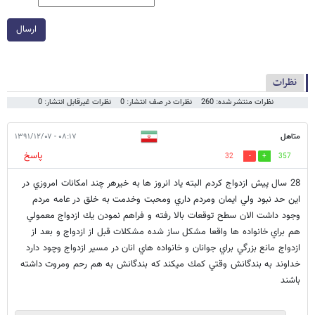
ارسال
نظرات
نظرات منتشر شده: 260
نظرات در صف انتشار: 0
نظرات غیرقابل انتشار: 0
متاهل
۰۸:۱۷ - ۱۳۹۱/۱۲/۰۷
پاسخ
32
357
28 سال پيش ازدواج كردم البته ياد انروز ها به خيرهر چند امكانات امروزي در
اين حد نبود ولي ايمان ومردم داري ومحبت وخدمت به خلق در عامه مردم
وجود داشت الان سطح توقعات بالا رفته و فراهم نمودن يك ازدواج معمولي
هم براي خانواده ها واقعا مشكل ساز شده مشكلات قبل از ازدواج و بعد از
ازدواج مانع بزرگي براي جوانان و خانواده هاي انان در مسير ازدواج وچود دارد
خداوند به بندگانش وقتي كمك ميكند كه بندگانش به هم رحم ومروت داشته
باشند