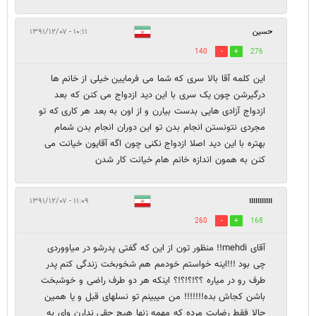
حسین
۱۰:۱۱ - ۱۳۹۱/۱۲/۰۷
140
276
این کلمه آقا بالا سری که شما می فرمایین خیلی از خانم ها
درگیرشن چون یک سری با این دید ازدواج می کنن که بعد
ازدواج آزادی هایی بدست بیارن و از اون به بعد هر کاری که تو
مجردی نتونستن انجام بدن تو این دوران انجام بدن شمام
بهتره با این دید اصلا ازدواج نکنی چون اگه آقایون خیانت می
کنن به همون اندازه خانم هام خیانت کار شدن
۱۱:۰۹ - ۱۳۹۱/۱۲/۰۷
!!!!!!!!!!!
260
168
آقای mehdi!! منظور تون از این که گفتی پدرشو در میاووردی
چی بود !!!اینه خواستم خودمم هم شخوبخت زندگی کنم پدر
طرف رو در میاره ؟؟!؟!؟!؟ اینکه هر دو طرف راضی و خوشبخت
باشن کجاش بده!!!!!!! من میبینم تو نسلهای قبل و یا همین
حالا فقط رضایت مرده که مهمه زنها هیچ حقی ندارن وای به