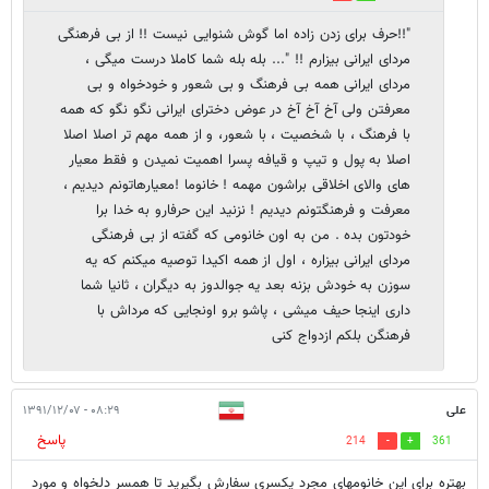
"!!حرف برای زدن زاده اما گوش شنوایی نیست !! از بی فرهنگی
مردای ایرانی بیزارم !! "... بله بله شما کاملا درست میگی ،
مردای ایرانی همه بی فرهنگ و بی شعور و خودخواه و بی
معرفتن ولی آخ آخ آخ در عوض دخترای ایرانی نگو نگو که همه
با فرهنگ ، با شخصیت ، با شعور، و از همه مهم تر اصلا اصلا
اصلا به پول و تیپ و قیافه پسرا اهمیت نمیدن و فقط معیار
های والای اخلاقی براشون مهمه ! خانوما !معیارهاتونم دیدیم ،
معرفت و فرهنگتونم دیدیم ! نزنید این حرفارو به خدا برا
خودتون بده . من به اون خانومی که گفته از بی فرهنگی
مردای ایرانی بیزاره ، اول از همه اکیدا توصیه میکنم که یه
سوزن به خودش بزنه بعد یه جوالدوز به دیگران ، ثانیا شما
داری اینجا حیف میشی ، پاشو برو اونجایی که مرداش با
فرهنگن بلکم ازدواج کنی
علی
۰۸:۲۹ - ۱۳۹۱/۱۲/۰۷
پاسخ
214
361
بهتره برای این خانومهای مجرد یکسری سفارش بگیرید تا همسر دلخواه و مورد