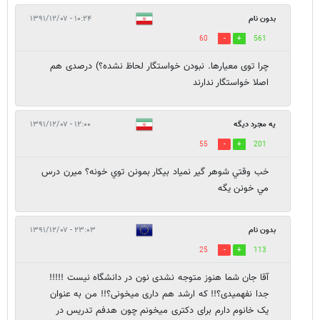
بدون نام
۱۰:۲۴ - ۱۳۹۱/۱۲/۰۷
60
561
چرا توی معیارها. نبودن خواستگار لحاظ نشده؟) درصدی هم
اصلا خواستگار ندارند
يه مجرد ديگه
۱۲:۰۰ - ۱۳۹۱/۱۲/۰۷
55
201
خب وقتي شوهر گير نمياد بيكار بمونن توي خونه؟ ميرن درس
مي خونن يگه
بدون نام
۲۳:۰۳ - ۱۳۹۱/۱۲/۰۷
25
113
آقا جان شما هنوز متوجه نشدی نون در دانشگاه نیست !!!!!
جدا نفهمیدی؟!! که ارشد هم داری میخونی؟!! من به عنوان
یک خانوم دارم برای دکتری میخونم چون هدفم تدریس در