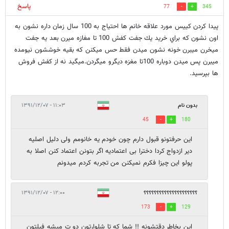
پاسخ
77
345
پيدا كردن كييس مورد علاقه خانم ها احتياج به 100 سال زمان داره نشون به
اون نشون كه براي خريد يك جفت كفش 100 تا مغازه ميرن بعد يه جفت
ميخرن ميبرن خونه نشون ميدن فقط حس ميكنن كه بقيه خوششون نيومده
ميبرن پس ميدن دوباره 100تا مغزه ديگرو ميگردن.ميگيد نه از كفش فروش
ها بپرسيد.
بدون نام
۱۱:۰۳ - ۱۳۹۱/۱۲/۰۷
45
180
این حرفتونو قبول دارم چون خودم یه خانومم ولی دلیل اصلیه
دیر ازدواج کردا دخترا بی اعتمادیه اگر بتونن اعتماد کنن اصلا به
پولو این چیزا فکرم نمیکنن من تجربه کردم میدونم
؟؟؟؟؟؟؟؟؟؟؟؟؟؟؟؟؟؟؟؟؟
۱۲:۰۰ - ۱۳۹۱/۱۲/۰۷
173
129
این بخاطر دقتشونه !! شما که تا شلوارتون دو ت میشه فیلتون