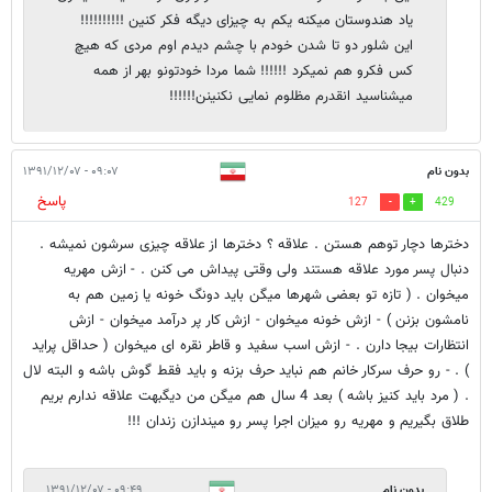
یاد هندوستان میکنه یکم به چیزای دیگه فکر کنین !!!!!!!!!!
این شلور دو تا شدن خودم با چشم دیدم اوم مردی که هیچ
کس فکرو هم نمیکرد !!!!!! شما مردا خودتونو بهر از همه
میشناسید انقدرم مظلوم نمایی نکنینن!!!!!!
بدون نام
۰۹:۰۷ - ۱۳۹۱/۱۲/۰۷
پاسخ
127
429
دخترها دچار توهم هستن . علاقه ؟ دخترها از علاقه چیزی سرشون نمیشه .
دنبال پسر مورد علاقه هستند ولی وقتی پیداش می کنن . - ازش مهریه
میخوان . ( تازه تو بعضی شهرها میگن باید دونگ خونه یا زمین هم به
نامشون بزنن ) - ازش خونه میخوان - ازش کار پر درآمد میخوان - ازش
انتظارات بیجا دارن . - ازش اسب سفید و قاطر نقره ای میخوان ( حداقل پراید
) . - رو حرف سرکار خانم هم نباید حرف بزنه و باید فقط گوش باشه و البته لال
. ( مرد باید کنیز باشه ) بعد 4 سال هم میگن من دیگبهت علاقه ندارم بریم
طلاق بگیریم و مهریه رو میزان اجرا پسر رو میندازن زندان !!!
بدون نام
۰۹:۴۹ - ۱۳۹۱/۱۲/۰۷