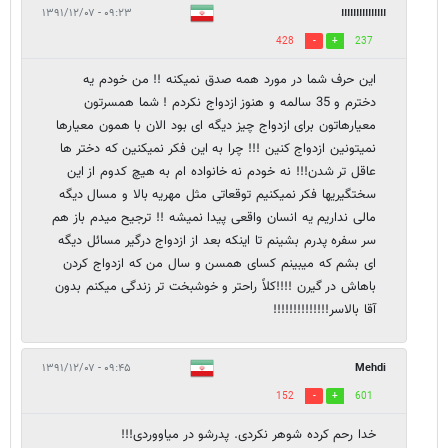
۰۹:۲۳ - ۱۳۹۱/۱۲/۰۷
!!!!!!!!!!!!!!!
428
237
این حرف شما در مورد همه صدق نمیکنه !! من خودم یه
دخترم و 35 سالمه و هنوز ازدواج نکردم ! شما همسرتون
معیارهاتون برای ازدواج چیز دیگه ای بود الان با همون معیارها
نمیتونین ازدواج کنین !!! چرا به این فکر نمیکنین که دختر ها
عاقل تر شدن!!! نه خودم نه خانواده ام به هیچ کدوم از این
سختگیریها فکر نمیکنیم توقعاتی مثل مهریه بالا و مسال دیگه
مالی نداریم یه انسان واقعی پیدا نمیشه !! ترجیح میدم باز هم
سر سفره پدرم بشینم تا اینکه بعد از ازدواج درگیر مسائل دیگه
ای بشم که میبینم کسای همسن و سال من که ازدواج کردن
باهاش در گیرن !!!!کلاً راحتر و خوشبخت تر زندگی میکنم بدون
آقا بالاسر!!!!!!!!!!!!!!
۰۹:۴۵ - ۱۳۹۱/۱۲/۰۷
Mehdi
152
601
خدا رحم کرده شوهر نکردی. پدرشو در میاووردی!!!