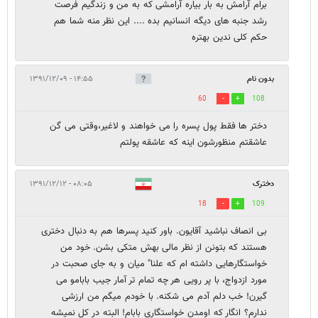
برام آرامش به بار بیاره آرامشی که به من و زندگیم فرصت
رشد جنبه های دیگه انسانیم بده .... این نظر منه شما هم
حکم کلی ندین بهتره
بدون نام
۱۴:۵۵ - ۱۳۹۱/۱۲/۰۹
60
108
دختر ها فقط پول پسره را می خواهند و لاغیر،وقتی می گن
عاشقتم منظورشون اینه که عاشقه پولتم
دخترک
۰۸:۰۵ - ۱۳۹۱/۱۲/۱۲
18
109
بی انصاف نباشید آقایون. باور کنید پسرها هم به دنبال دختری
هستند که بتونن از نظر مالی بهش متکی بشن. خود من
خواستگارهایی داشته ام که علنا" میان و به جای صحبت در
مورد ازدواج، با پر رویی هر چه تمام تر آمار جیب بابامو می
گیرن! خب دلم آدم می شکنه. با خودم میگم من ارزشی
ندارم؟ انگار که اومدن خواستگاری بابام! البته در کل نمیشه