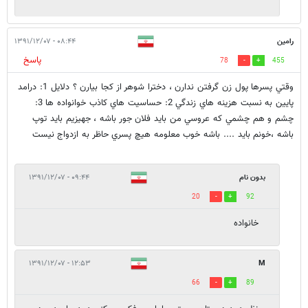
رامين
۰۸:۴۴ - ۱۳۹۱/۱۲/۰۷
پاسخ
78
455
وقتي پسرها پول زن گرفتن ندارن ، دخترا شوهر از كجا بيارن ؟ دلايل 1: درامد
پايين به نسبت هزينه هاي زندگي 2: حساسيت هاي كاذب خوانواده ها 3:
چشم و هم چشمي كه عروسي من بايد فلان جور باشه ، جهيزيم بايد توپ
باشه ،‌خونم بايد .... باشه خوب معلومه هيچ پسري حاظر به ازدواج نيست
بدون نام
۰۹:۴۴ - ۱۳۹۱/۱۲/۰۷
20
92
خانواده
۱۲:۵۳ - ۱۳۹۱/۱۲/۰۷
M
66
89