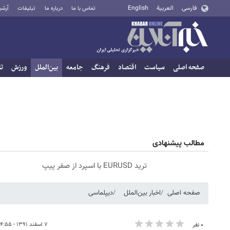
فارسی
العربية
English
تماس با ما
درباره ما
تبلیغات
آرشی
صفحه اصلی
سیاست
اقتصاد
فرهنگ
جامعه
بین‌الملل
ورزش
تا
مطالب پیشنهادی
ترید EURUSD با اسپرد از صفر پیپ
صفحه اصلی
اخبار بین‌الملل
دیپلماسی
۷ اسفند ۱۳۹۱ - ۱۴:۵۵
۰ نفر