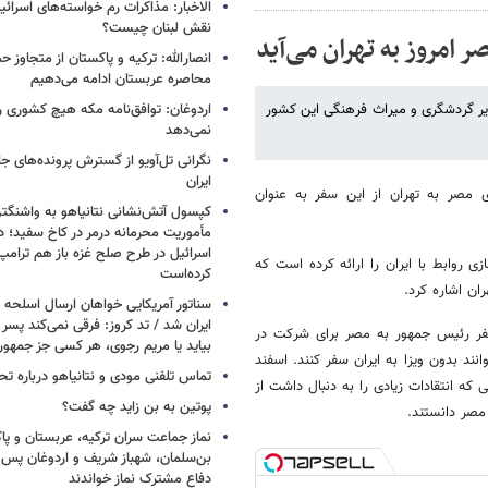
الاخبار: مذاکرات رم خواسته‌های اسرائی
نقش لبنان چیست؟
ر امروز به تهران می‌آید
انصارالله: ترکیه و پاکستان از متجاوز ح
محاصره عربستان ادامه می‌دهیم
زیر گردشگری و میراث فرهنگی این کشور
اردوغان: توافق‌نامه مکه هیچ کشوری ر
نمی‌دهد
نگرانی تل‌آویو از گسترش پرونده‌های ج
ایران
ری مصر به تهران از این سفر به عنوان
کپسول آتش‌نشانی نتانیاهو به واشنگتن
مأموریت محرمانه درمر در کاخ سفید؛ دو
اسرائیل در طرح صلح غزه باز هم ترام
 روابط با ایران را ارائه کرده است که
کرده‌است
ن اشاره کرد.
سناتور آمریکایی خواهان ارسال اسلحه
ایران شد / تد کروز: فرقی نمی‌کند پسر 
سفر رئیس جمهور به مصر برای شرکت در
بیاید یا مریم رجوی، هر کسی جز جمهو
ند بدون ویزا به ایران سفر کنند. اسفند
تماس تلفنی مودی و نتانیاهو درباره تح
ه انتقادات زیادی را به دنبال داشت از
پوتین به بن زاید چه گفت؟
مصر دانستند.
نماز جماعت سران ترکیه، عربستان و پ
بن‌سلمان، شهباز شریف و اردوغان پس ا
دفاع مشترک نماز خواندند