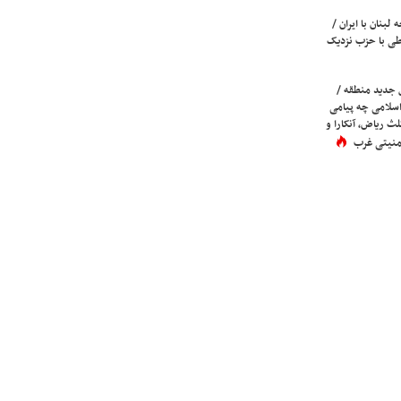
لبنان با ایران /
ی با حزب نزدیک
 جدید منطقه /
اسلامی چه پیامی
لث ریاض، آنکارا و
 امنیتی غرب