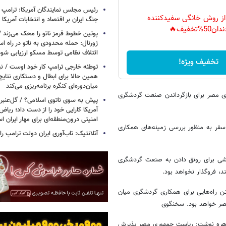
رئیس مجلس نمایندگان آمریکا: ترامپ 
 از روش خانگی سفیدکننده
جنگ ایران بر اقتصاد و انتخابات آمریکا
دان50%تخفیف🔥
پوتین خطوط قرمز ناتو را محک می‌زند /
ژورنال: حمله محدودی به ناتو در راه ا
ائتلاف نظامی توسط مسکو ارزیابی شود
تخفیف ویژه!
توطئه خارجی ترامپ کار خود اوست / نیوی
همین حالا برای ابطال و دستکاری نتایج
میان‌دوره‌ای کنگره برنامه‌ریزی می‌کند
ری مصر برای بازگرداندن صنعت گردشگری
پیش به سوی ناتوی اسلامی؟ / گل‌عنبری
آمریکا کارایی خود را از دست داد؛ ریاض
امنیتی درون‌منطقه‌ای برای مهار ایران 
 سفر به منظور بررسی زمینه‌های همکاری
آتلانتیک: تاب‌آوری ایران دولت ترامپ را 
تلاشی برای رونق دادن به صنعت گردشگری
د، فروگذار نخواهد بود.
ن راه‌هایی برای همکاری گردشگری میان
صر خواهد بود. سخنگوی
قاهره نوشت: ریاست جمهوری مصر پذیرش