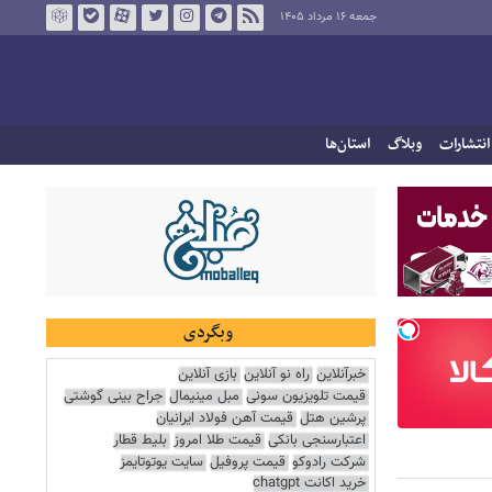
جمعه ۱۶ مرداد ۱۴۰۵
انتشارات
وبلاگ
استان‌ها
وبگردی
خبرآنلاین
راه نو آنلاین
بازی آنلاین
قیمت تلویزیون سونی
مبل مینیمال
جراح بینی گوشتی
پرشین هتل
قیمت آهن فولاد ایرانیان
اعتبارسنجی بانکی
قیمت طلا امروز
بلیط قطار
شرکت رادوکو
قیمت پروفیل
سایت یوتوتایمز
خرید اکانت chatgpt