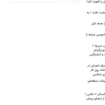
ل را تقویت کرد/
مایت نکنند / به
ا هدف قرار
اسوسی مرتبط با
 می‌رود /
ربرگردان
پ را خشمگین
 برای شورش در
شاه روی کار
ری اسلامی
ولات منطقه‌ای
اکستان + عکس /
ز امضای پیمان