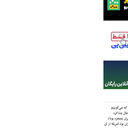
که می‌گوییم
حال مذاکره
ران معجزه بود/
ن بود آمریکا از آن