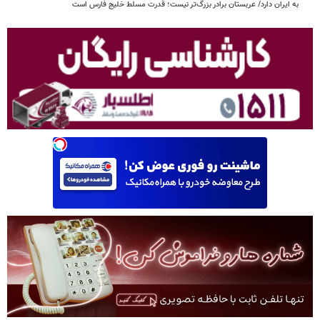
به ایران دارد/ عربستان برادر بزرگ‌تر نیست؛ قدرت مسلط خلیج فارس است