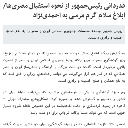
قدردانی رئیس‌جمهور از نحوه استقبال مصری‌ها/
ابلاغ سلام گرم مرسی به احمدی‌نژاد
رییس جمهور توسعه مناسبات جمهوری اسلامی ایران و مصر را به نفع صلح،
امنیت و برادری دانست.
به گزارش پایگاه اطلاع رسانی دولت، محمود احمدي‌نژاد در ديدار «هشام زعزوع»
وزير گردشگري مصر با بيان اينكه روابط جمهوري اسلامي ايران و مصر از اهميت
بالايي برخوردار است، گفت: دو ملت بزرگ، با فرهنگ و تمدن‌ساز ايران و مصر
هنگامي كه در كنار هم قرار مي‌گيرند، مي توانند رخدادهاي بزرگي را خلق کنند كه
به نفع همگان و صلح، امنيت و برادري است.
وی حوزه گردشگري را يكي از عرصه‌هايي برشمرد که مي‌تواند، ارتباط ميان دو
كشور را تعميق و گسترش دهد و تصريح كرد: همكاري‌هاي مشترك تهران –
قاهره در زمينه گردشگري و امضاء تفاهم‌نامه در اين خصوص نقطه شروع بسيار
خوبي است كه مي تواند منشأ بركات فراواني براي دو ملت باشد.
احمدی نژاد افزود: اقداماتي كه در زمينه گردشگري ميان دو کشور صورت گرفته