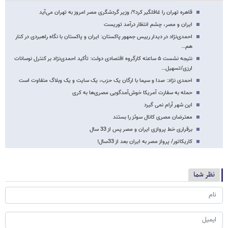
قاهره تهران را غافلگیر کرد؟/ وزیر گردشگری مصر امروز به تهران می‌آید
ایران و مصر، چشم‌ انتظار درآمد توریست
احمدی‌نژاد در دیدار رییس جمهور پاکستان: ایران و پاکستان با نگاه راهبردی در کنار
هم…
نتیجه نشست ۵ ساعته کارگروه اقتصادی دولت: تأکید احمدی‌نژاد بر کنترل نوسانات
ارزی/تسهیل…
احمدی نژاد: صدا و سیما با ارگان یک حزب، یک سایت و یک وبلاگ متفاوت است
حمله به سفارت آمریکا خوش‌آمدگویی مصری‌ها به کری
این شهر آرام نمی گیرد
معترضان مصری کانال سوئز را بستند
برقراری خط پروازی ایران و مصر پس از 33 سال
کاریکاتور/ پرواز مصر به ایران بعد از 33سال!
نظر شما