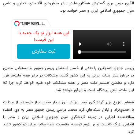
الگوي خوبي براي گسترش همكاري‌ها در ساير بخش‌هاي اقتصادي، تجاري و علمي
ميان جمهوري اسلامي ايران و مصر خواهد بود.
این همه ابزار تو یک جعبه با
این قیمت!
ثبت سفارش
رييس جمهور همچنين با تقدير از حُسن استقبال رييس جمهور و مسئولان مصري
در جريان سفر هيات ايراني به اين كشور گفت: مشكلات در برابر همه ملت‌ها قرار
دارد و مطمئن هستم ملت مصر بر همه مشكلات خود غلبه خواهد كرد؛ چرا كه
اين ملت، ملتي پيشگام است و موفق خواهد شد.
هشام زعزوع وزير گردشگري مصر نيز در اين ديدار ضمن ابراز خرسندي از ملاقات
با احمدي‌نژاد و ابلاغ سلام‌هاي گرم محمد مرسي رييس جمهور مصر به وي، امضاء
موافقتنامه اجرايي در زمينه گردشگري ميان جمهوري اسلامي ايران و مصر را
اقدامي بزرگ دانست و بر لزوم توسعه مناسبات همه جانبه ميان دو كشور تاكيد
كرد.