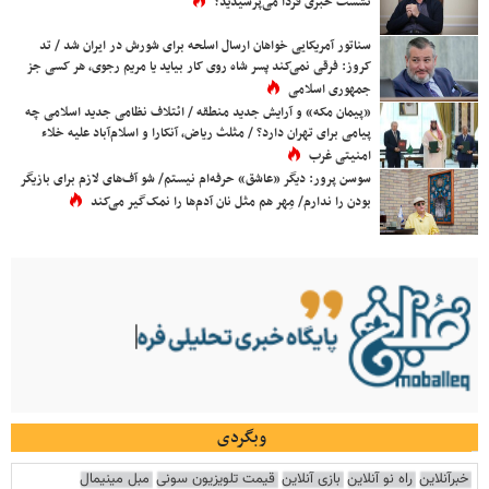
نشست خبری فردا می‌پرسیدید؟
سناتور آمریکایی خواهان ارسال اسلحه برای شورش در ایران شد / تد
کروز: فرقی نمی‌کند پسر شاه روی کار بیاید یا مریم رجوی، هر کسی جز
جمهوری اسلامی
«پیمان مکه» و آرایش جدید منطقه / ائتلاف نظامی جدید اسلامی چه
پیامی برای تهران دارد؟ / مثلث ریاض، آنکارا و اسلام‌آباد علیه خلاء
امنیتی غرب
سوسن پرور: دیگر «عاشق» حرفه‌ام نیستم/ شو آف‌های لازم برای بازیگر
بودن را ندارم/ مِهر هم مثل نان آدم‌ها را نمک‌گیر می‌کند
وبگردی
خبرآنلاین
راه نو آنلاین
بازی آنلاین
قیمت تلویزیون سونی
مبل مینیمال