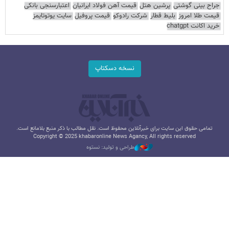
جراح بینی گوشتی
پرشین هتل
قیمت آهن فولاد ایرانیان
اعتبارسنجی بانکی
قیمت طلا امروز
بلیط قطار
شرکت رادوکو
قیمت پروفیل
سایت یوتوتایمز
خرید اکانت chatgpt
نسخه دسکتاپ
تمامی حقوق این سایت برای خبرآنلاین محفوظ است. نقل مطالب با ذکر منبع بلامانع است.
Copyright © 2025 khabaronline News Agancy, All rights reserved
طراحی و تولید: نستوه