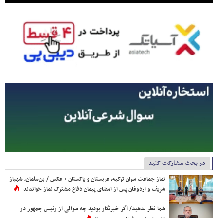
در بحث مشارکت کنید
نماز جماعت سران ترکیه، عربستان و پاکستان + عکس / بن‌سلمان، شهباز
شریف و اردوغان پس از امضای پیمان دفاع مشترک نماز خواندند
شما نظر بدهید/ اگر خبرنگار بودید چه سوالی از رئیس جمهور در