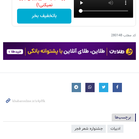
نمیکنی!)
باتخفیف بخر
کد مطلب
280148
برچسب‌ها
ادبیات
جشنواره شعر فجر