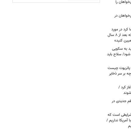
مهوری‌خواهان را
‌خواهان در
 کرد در مورد
تصویب آن چه گفت؟ / هشدار ظریف که بعد از ۸ سال
عیین کنید»
اید به سکویی
شود/ سلاح باید
/ پاتریوت چیست
چه بر سر ذخایر
از کرد /
شوند
نظم جدیدی در
شرایطی است که
ا آمریکا نداریم /
م