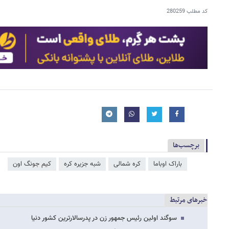
کد مطلب
280259
برچسب‌ها
باراک اوباما
کره شمالی
شبه جزیره کره
کیم جونگ اون
خبرهای مرتبط
سوگند اولین رئیس جمهور زن در پدرسالارترین کشور دنیا