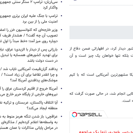
سی‌ان‌ان: ترامپ ۲ سنگر سنتی ج
واگذار کرد
ترامپ با جنگ علیه ایران برتری جمهوری
امنیت ملی را از بین برد
وزیر خارجه‌ای که کنوانسیون خزر را امضا
دوباره روی میز آمد؛ «خط مبدأ را اول ت
ر دیدار کرد، در اظهاراتی ضمن دفاع از
بارزانی پس از دیدار با الزیدی؛ عراق، نب
برای تهدید کشورهای همسایه یا تبدیل 
ت بلکه تنها خواهان یک چیز است و آن
در دست دولت باشد
پدافند گران‌قیمت آمریکایی نایاب شد 
کا مشهورترین آمریکایی است که با کیم
و چرا انقدر تقاضا برای آن زیاد است؟ / 
موشک‌های پدافندی آمریکا آمد؟
آمریکا خروج از اقلیم کردستان عراق را آغ
کایی انجام شد، در حالی صورت گرفت که
نیروهای خارجی از پایگاه حریر خارج می‌
ه است.
آیا ائتلاف پاکستان، عربستان و ترکیه 
منطقه ایجاد می‌کند؟
عراقچی: باز شدن تنگه هرمز منوط به 
به واسطه‌ها اعلام کرده‌ایم / مذاکره‌ای ب
در مراحل پایانی مذاکرات با عمان هستی
دردسر خودرو، تنها یک مراجعه