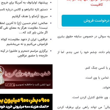
پیشنهاد اولیانوف به آمریکا برای خروج ا
کافیست
دستور تازه نتانیاهو و کاتس درباره تا
سریع: آرامکو را هدف گرفتیم
درخواست فروش
صالحی: امام حسین (ع) تا آخرین لحظه 
نبست/ مقاومت هرگز به معنای نفی گ
اگر ملتی باور کند که....
 به سوالی در خصوص سابقه حقوق بشری
عراقچی: ایران از «عهد مقاومت» کوتاه ن
فراموش می‌کنیم و نه می‌بخشیم
برگزاری مراسم «محرم و عاشورا در آینه 
ام داده، چشم خود را نمی بندم. اما از
خارجه» با حضور عراقچی
 با کسی جنگ کنم.
ن تماس با وی است.
واند.
. وی عاشق کنترل کردن است.
بالی" می تواند راهی برای برطرف کردن