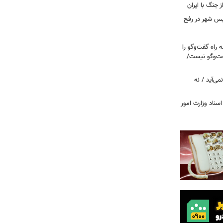
ز جنگ با ایران
سیس شهر در رفح
راه گفت‌وگو را
فت‌وگو نیست/
می‌آید / نه
اسناد وزارت امور