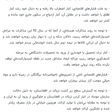
- به علت فشارهاي اقتصادي، آمار اضطراب بالا رفته و به دنبال خود رشد آمار
طلاق را خواهد داشت و در مقابل آن، آمار ازدواج در سكون جاري خود مانده و
كمتر نيز خواهد شد.
- با توجه به روند مذاكرات هسته‌اي، از آنجا كه در سال 92 اين مذاكرات به مراحل
اميدواركننده‌اي خواهد رسيد، دلالان سكه و ارز، با ديوار زيان روبه‌رو خواهند شد و
به دنبال آن ارزاني كالاها در نيمه دوم سال باعث خوشحالي مردم خواهد شد.
- آمار ترك تحصيل يا خودداري از ورود به تحصيلات دانشگاهي به مرحله
تاسف‌آوري خواهد رسيد چراكه ايجاد مشاغل جديد در نقطه اميدواركننده‌اي توقف
نكرده بلكه روند نزولي خواهد يافت.
- فشارهاي اقتصادي ناشي از تحريم‌هاي ناجوانمردانه بيگانگان در زمينه دارو و مواد
حياتي موجب آزار بيشتر بيماران خواهد شد.
- با توجه به گسترش سطح زير كشت ترياك در افغانستان، به دليل دخالت
سازمان موساد در انبار كردن ترياك در افغانستان و جلوگيري از ورود آن به ايران و
با توجه به مقابله بي‌امان با توليد كراك، هرويين خياباني در بازار مصرف زيادتر
شده و جايگزين كراك خواهد شد.