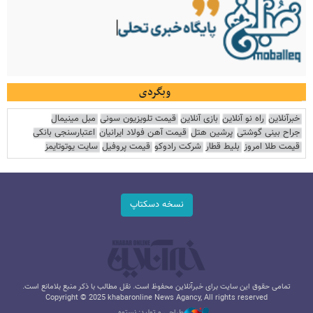
وبگردی
خبرآنلاین
راه نو آنلاین
بازی آنلاین
قیمت تلویزیون سونی
مبل مینیمال
جراح بینی گوشتی
پرشین هتل
قیمت آهن فولاد ایرانیان
اعتبارسنجی بانکی
قیمت طلا امروز
بلیط قطار
شرکت رادوکو
قیمت پروفیل
سایت یوتوتایمز
نسخه دسکتاپ
تمامی حقوق این سایت برای خبرآنلاین محفوظ است. نقل مطالب با ذکر منبع بلامانع است.
Copyright © 2025 khabaronline News Agancy, All rights reserved
طراحی و تولید: نستوه