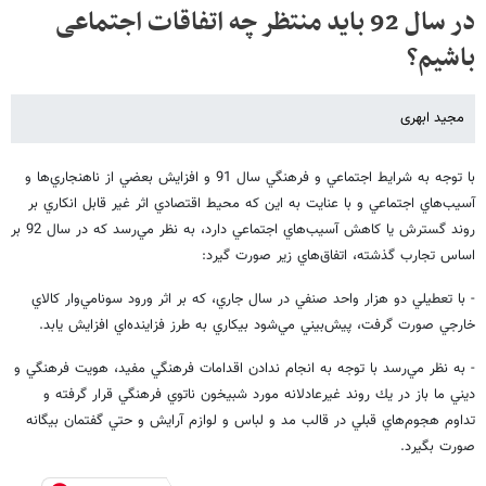
در سال 92 باید منتظر چه اتفاقات اجتماعی
باشیم؟
مجید ابهری
با توجه به شرايط اجتماعي و فرهنگي سال 91 و افزايش بعضي از ناهنجاري‌ها و
آسيب‌هاي اجتماعي و با عنايت به اين كه محيط اقتصادي اثر غير قابل انكاري بر
روند گسترش يا كاهش آسيب‌هاي اجتماعي دارد، به نظر مي‌رسد كه در سال 92 بر
اساس تجارب گذشته، اتفاق‌هاي زير صورت گيرد:
- با تعطيلي دو هزار واحد صنفي در سال جاري، كه بر اثر ورود سونامي‌وار كالاي
خارجي صورت گرفت، پيش‌بيني مي‌شود بيكاري به طرز فزاينده‌اي افزايش يابد.
- به نظر مي‌رسد با توجه به انجام ندادن اقدامات فرهنگي مفيد، هويت فرهنگي و
ديني ما باز در يك روند غيرعادلانه مورد شبيخون ناتوي فرهنگي قرار گرفته و
تداوم هجوم‌هاي قبلي در قالب مد و لباس و لوازم آرايش و حتي گفتمان بيگانه
صورت بگيرد.