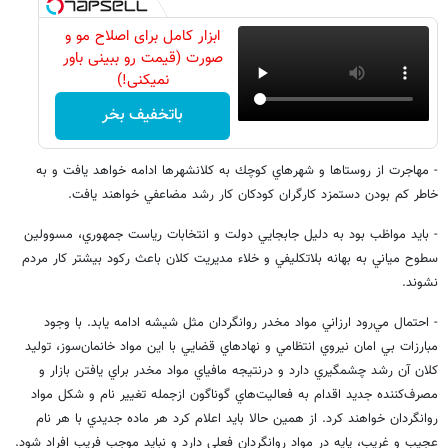
ابزار کامل برای اصلاح مو و
صورت (قیمت رو ببینی باور
نمیکنی!)
باتخفیف بخر
- مهاجرت از روستاها و شهرهاي كوچك به كلانشهرها ادامه خواهد يافت و به
خاطر كم بودن دستمزد كارگران كودكان كار رشد مضاعفي خواهند يافت.
- بايد مواظب بود به دليل جابجايي دولت و انتخابات رياست جمهوري، مسوولين
سطوح مياني به بهانه بلاتكليفي و خلاء مديريت كلان باعث ركود بيشتر كار مردم
نشوند.
- احتمال مي‌رود ارزاني مواد مخدر روانگردان مثل شيشه ادامه يابد. با وجود
مبارزات بي امان نيروي انتظامي و نهادهاي قضايي با اين مواد خانمان‌سوز، توليد
كلان آن رشد چشمگيري دارد و درنتيجه مافياي مواد مخدر براي يافتن بازار و
مصرف‌كننده جديد اقدام به فعاليت‌هاي گوناگون ازجمله تغيير نام و شكل مواد
روانگردان خواهند كرد. از همين حالا بايد اعلام كرد هر ماده جديدي با هر نام
عجيب و غريب، پايه در مواد روانگردان فعلي دارد و نبايد موجب فريب افراد شود.