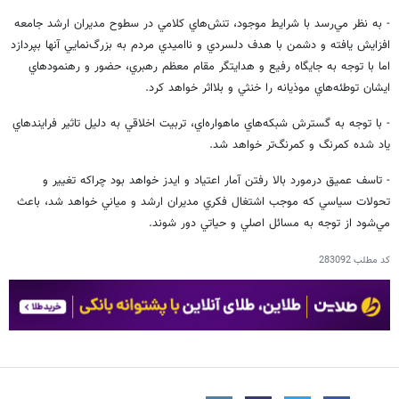
- به نظر مي‌رسد با شرايط موجود، تنش‌هاي كلامي در سطوح مديران ارشد جامعه
افزايش يافته و دشمن با هدف دلسردي و نااميدي مردم به بزرگ‌نمايي آنها بپردازد
اما با توجه به جايگاه رفيع و هدايتگر مقام معظم رهبري، حضور و رهنمودهاي
ايشان توطئه‌هاي موذيانه را خنثي و بلااثر خواهد كرد.
- با توجه به گسترش شبكه‌هاي ماهواره‌اي، تربيت اخلاقي به دليل تاثير فرايندهاي
ياد شده كمرنگ و كمرنگ‌تر خواهد شد.
- تاسف عميق درمورد بالا رفتن آمار اعتياد و ايدز خواهد بود چراكه تغيير و
تحولات سياسي كه موجب اشتغال فكري مديران ارشد و مياني خواهد شد، باعث
مي‌شود از توجه به مسائل اصلي و حياتي دور شوند.
کد مطلب
283092