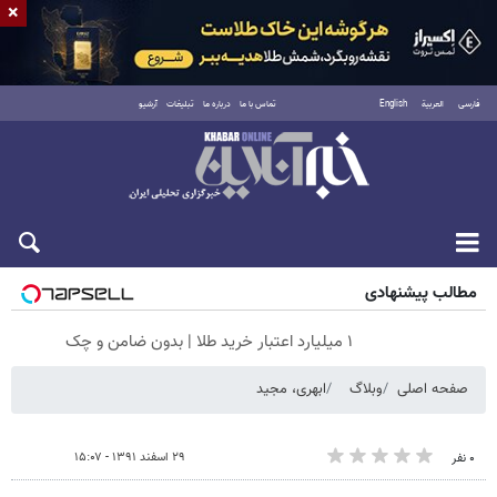
×
فارسی
العربية
English
تماس با ما
درباره ما
تبلیغات
آرشیو
جمعه ۱۶ مرداد ۱۴۰۵
مطالب پیشنهادی
۱ میلیارد اعتبار خرید طلا | بدون ضامن و چک
صفحه اصلی
وبلاگ
ابهری، مجید
۲۹ اسفند ۱۳۹۱ - ۱۵:۰۷
۰ نفر