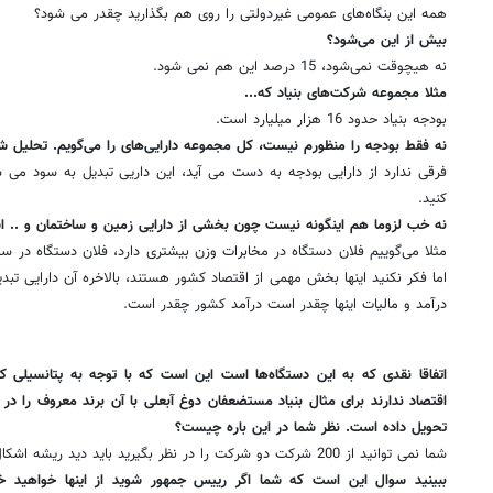
همه این بنگاه‌های عمومی غیردولتی را روی هم بگذارید چقدر می شود؟
بیش از این می‌شود؟
نه هیچوقت نمی‌شود، 15 درصد این هم نمی شود.
مثلا مجموعه شرکت‌های بنیاد که...
بودجه بنیاد حدود 16 هزار میلیارد است.
نه فقط بودجه را منظورم نیست، کل مجموعه دارایی‌های را می‌گویم. تحلیل 
فرقی ندارد از دارایی بودجه به دست می آید، این داریی تبدیل به سود می ش
کنید.
نه خب لزوما هم اینگونه نیست چون بخشی از دارایی زمین و ساختمان و .. ا
مثلا می‌گوییم فلان دستگاه در مخابرات وزن بیشتری دارد، فلان دستگاه در سی
اما فکر نکنید اینها بخش مهمی از اقتصاد کشور هستند، بالاخره آن دارایی تبدی
درآمد و مالیات اینها چقدر است درآمد کشور چقدر است.
اتفاقا نقدی که به این دستگاه‌ها است این است که با توجه به پتانسیلی 
اقتصاد ندارند برای مثال بنیاد مستضعفان دوغ آبعلی با آن برند معروف را در
تحویل داده است. نظر شما در این باره چیست؟
شما نمی توانید از 200 شرکت دو شرکت را در نظر بگیرید باید دید ریشه اشکال در این شرکت چه بوده است.
ببینید سوال این است که شما اگر رییس جمهور شوید از اینها خواهید 