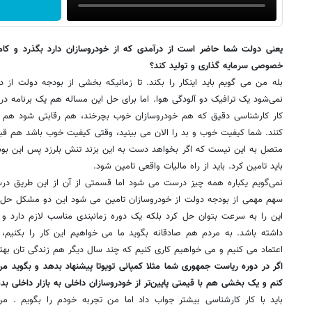
یعنی دولت شما حاضر است از درآمدی که از خودروسازان دارد بگذرد و کام
خصوصی سرمایه گذاری و تولید کند؟
بله من می گویم باید اینکار را بکند. تا زمانیکه بخشی از بودجه دولت از
نمی‌شود یک ترافیک دو آلودگی هوا. اما برای حل این مساله هم یک برنامه درا
کار کارشناسی دقیق که هم خودروسازان خوب بچرخند، هم رقابتی شود هم ب
کنند. شما کیفیت خوب و بد را الان می بینید، وقتی کیفیت خوب باشد هم ق
متصل به این نیست که اگر بخواهد دست به این بزند تنش بلرزد پس این بودج
باید تامین کرد. باید از راه مالیات واقعی تامین شود.
نمی‌گویم یکباره همه چیز درست می شود اما قسمتی از آن از این طریق د
سهم مهمی از بودجه دولت از خودروسازان تامین می شود این دو مشکل حل ن
این را به سرعت بتوان حل کرد بلکه یک دوره زمانبندی مناسب لازم دارد و 
داشته باشد. به مردم هم صادقانه بگوید ما می خواهیم این کار را بکنیم، 
اعتماد می کنیم و می خواهیم کاری کنیم که چند سال دیگر هم زندگی تان بهت
اگر در دوره ریاست جمهوری شما مثلا کمپانی تویوتا پیشنهاد بدهد و بگوید من
کنم و یک بخشی هم با قیمتی پایین‌تر از خودروسازان داخلی به بازار داخلی ب
باید با کار کارشناسی بیشتر جواب داد اما من تجربه خودم را بگویم . م