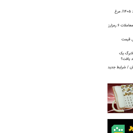
قیمت جدید گوشت مرغ امروز ۱۵ مرداد ۱۴۰۵/ مرغ
آخرین وضعیت بازار رمزارزها در جهان/ معاملات ۶ رمزارز
دول قیمت
لابرگ یک
د یافت؟
ان / شرایط جدید