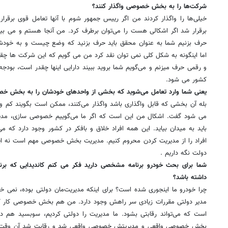
شرکت‌ها را به بخش خصوصی واگذار کنند؟
خیلی‌ها را واگذار کردند من اگر رییس جمهور شوم با آنها تعامل قوی برقرار 
برقرار شد اگر اشکالی هست را می‌توان برطرف کرد. من آنجا هستم و می بینم
حرف بزنیم شما به عنوان محقق باید حرف بزنید که وضع چیست و به خود
اما اینگونه به شکل کلی نمی توان نقد کرد من می گویم که این شرکت ها چق
و رقمی حرف میزنم و می‌گویم شما بروید ببیند دارایی اینها چقدر است، بود
کشور می شود.
یعنی شما وارد تعامل می‌شوید که بخشی از واحدهای خودشان را به بخش خصو
بله آن بخشی که قابل واگذاری باشد واگذار می‌کنند، ممکن است بگویند کم واگذا
می شود گفت. اشکال من این است که اگر ما می‌گوییم خصوصی سازی، م
باید به میدان بیاید. این همه افراد خلاق و بافکر در کشور وجود دارد که می‌ت
افراد را از مدیریت کردن محروم کنیم. مدیریت بخش خصوصی مهم است نه ا
دولت نگه داریم .
شما برای بحث خودرو برنامه مشخصی دارید فکر می کنم کاندیدایی که برنام
داشته باشد؟
چرا خودرو ما اینجوری شده است؟ برای اینکه مدیریت‌مان دولتی بوده، نمی 
مدیر دولتی مقررات زیادی سر راهش وجود دارد. من هم بخش خصوصی کار
است که می‌تواند رقابتی بشود. ما مدیریت را دولتی کردیم، سوبسید هم دا
بخش خصوصی واقعی و مدیریتش خصوصی واقعی شد و رقابت شد آن وقت شر