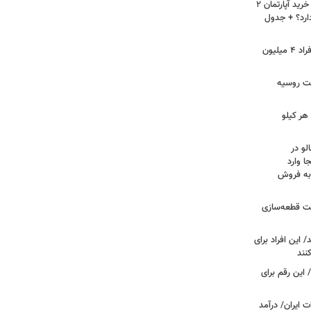
لیست قیمت خرید مسکن در نازی‌آباد/ خرید آپارتمان ۲
دارد؟ + جدول
سرپرستان خانوار بخوانند/ حساب این افراد ۴ میلیون
فت روسیه
هر کیلو
لو در
ا وارد
 به فروش
عت قطعه‌سازی
این افراد برای
 این رقم برای
 ایران/ درآمد