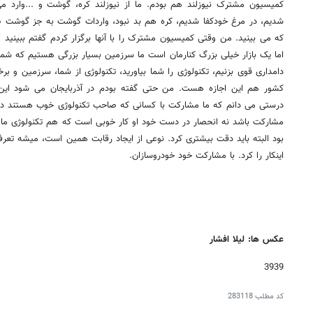
کمیسیون مشترک نیوزلند هم بودم. ما از نیوزلند کره، گوشت و ...وارد م
شدیم، در مرغ خودکفا شدیم، کره هم بد نبود، واردات گوشت به جز گوشت صن
که می بینید. من وقتی کمیسیون مشترک را با آنها برگزار کردم گفتم ببینید ای
اما یک بازار خیلی بزرگ کنارمان است ما سرزمین بسیار بزرگی هستیم که شما و
دامداری قوی بزنیم، تکنولوژی را شما بیاورید، تکنولوژی از شما، سرزمین و برخ
کشور هم این اجازه هست. من حتی گفته بودم در آذربایجان می شود این کار
درستی می دانم که ما مشارکت با کسانی که صاحب تکنولوژی خوب هستند داشت
مشارکت باشد نه انحصار در دست خود او کار خوبی است که هم تکنولوژی ما
بود البته باید دقت بیشتری کرد. نوعی از ایجاد رقابت همین است، میشه تعرفه
اینکار را کرد. با مشارکت خود خودروسازان.
عکس ها: لیلا افشار
3939
کد مطلب
283118