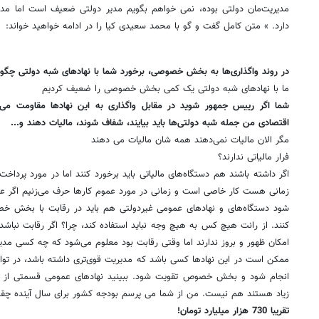
مدیریت‌مان دولتی بوده، نمی خواهم بگویم مدیر دولتی ضعیف است اما مد
دارد. » متن کامل گفت و گو با محمد سعیدی کیا را در ادامه خواهید خواند:
در روند واگذاری‌ها به بخش خصوصی، برخورد شما با نهادهای شبه دولتی چگون
ما با نهادهای شبه دولتی یک کمی بخش خصوصی را ضعیف کردیم
شما اگر رییس جمهور شوید در مقابل واگذاری به این نهادها مقاومت می‌کن
اقتصادی من جمله شبه دولتی‌ها باید بیایند، شفاف شوند، مالیات دهند و...
مگر الان مالیات نمی‌دهند همه شان مالیات می دهند
فرار مالیاتی ندارند؟
اگر داشته باشند هم دستگاه‌های مالیاتی باید برخورد کنند اما در مورد پرداخت
زمانی هست کار خاصی است و زمانی در مورد عموم کارها حرف می‌زنیم اگر
شود دستگاه‌های و نهادهای عمومی غیردولتی هم باید در رقابت با بخش خصوص
کنند. از رانت هیچ کس به هیچ وجه نباید استفاده کند، چرا؟ اگر رقابت نبا
امکان ظهور و بروز ندارند اما وقتی رقابت بود معلوم می‌شود که چه کسی مدیر
ممکن است در این نهادها کسی باشد که مدیریت قوی‌تری داشته باشد، در توانای
انجام شود و بخش خصوص تقویت شود. ببینید نهادهای عمومی قسمتی از کا
زیاد هستند هم نیست. من از شما می پرسم بودجه کشور برای سال آینده چق
تقریبا 730 هزار میلیارد تومان!