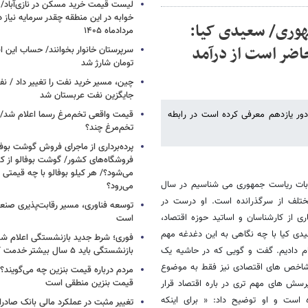
خوابه در این منطقه چقدر سرمایه نیاز 
هوری/ سعیدی کیا:
مردادماه ۱۴۰۵
اضر است از درآمد
تومان شارژ شد
چین، مسیر خرید نفت را تغییر داد / ن
جایگزین نفت عربستان شد
دور یازدهم معرفی کرده است در رابطه
قیمت واقعی تخم‌مرغ رسما اعلام شد/ 
تخم‌مرغ چند؟
پرده‌برداری از ماجرای فروش گوشت بوفا
فروشگاه‌های کشور/ گوشت بوفالو از کج
می‌شود؟/ هر کیلو بوفالو با چه قیمتی
خابات ریاست جمهوری می شناسیم در سال
می‌رود؟
ختلف از سرگذرانده است. او درست در
توسعه فناوری، مسیر رقابت‌پذیری صن
 از کارشناسان و اساتید حوزه اقتصاد،
است
دی کیا با چه نگاهی به این دغدغه مهم
فوری؛ شرط جدید بازنشستگی اعلام شد/ 
م دادیم. گفت و گویی که در حاشیه یک
بازنشستگی باید ۵ سال بیشتر خدمت کنند
 شاخص های اقتصادی نیز فقط به موضوع
مردم درباره قیمت بنزین چه می‌گویند؟/
قیمت بنزین منطقی است
رسش های مهم تری در باره اقتصاد قرار
است و او توضیح داد: « برای اینکه
تغییر مثبت در عملکرد مالی بانک صادرات