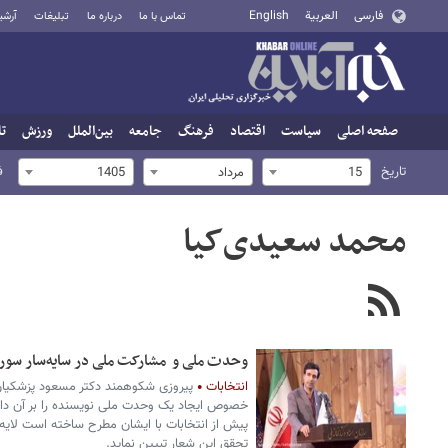
فارسی
العربية
English
تماس با ما
درباره ما
تبلیغات
آرشی
صفحه اصلی
سیاست
اقتصاد
فرهنگ
جامعه
بین‌الملل
ورزش
تا
تاریخ
ف
15
مرداد
1405
محمد سعیدی‌کیا
وحدت ملی و مشارکت ملی در سایه‌سار سور
انتخابات
پیروزی شکوهمند دکتر مسعود پزشکیان 
خصوص ایجاد یک وحدت ملی نویسنده را بر آن دا
پیش از انتخابات با ایشان مطرح ساخته است لایه ه
تحقق این شعار تبیین نماید.