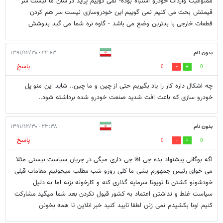
ممنوعیت واردات خودرو اشتباه بوده- نمی گوییم پراید در شان ما نیست سر
قیمتش بحث می کنیم نمی گوییم این خودروسازی نیست سر هم کردن
قطعات خارجی با بدترین وضع می باشد - گاوه نره شما می گید بدوشش
بدون نام
۲۲:۴۳ - ۱۳۹۱/۱۲/۳۰
پاسخ
0
0
چه اشکال داره کار را یاد بگیریم حتی از چین و ما چین.. شاید این منو پل
خودرو سازی که باعث افت شدید صنعت خودرو شده برداشته شود..
بدون نام
۲۳:۳۸ - ۱۳۹۱/۱۲/۳۰
پاسخ
0
0
اگه بوگاتی پیشنهاد بده چی اقا چی داری میگی در جریان سیاست نیستی مثلا
می خوای رئیس جمهورم بشی ما کلی روزو شب مطلب میخونیم مقامات قبلی
خودشونو کشتن تا تویوتا سرمایه گذاری کنه و کارخونه بزنه اما به دلیل
سیاست غلط و نداشتن اعتماد به کشور قبول نکردن بعد شما میگید مشارکت
کنیم اونا بکشیدم نمی زنن لطفا تایید کنید خبر انلاین تا همه بخونن