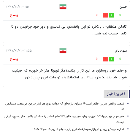
حسن
۰۱:۰۱ - ۱۳۹۲/۰۱/۰۱
پاسخ
0
0
کاملن منطقیه . بالاخره تو این وانفسای بی تدبیری و دور خود چرخیدن دو تا
کلمه حساب زده شد...
بدون نام
۱۱:۵۵ - ۱۳۹۲/۰۱/۰۱
پاسخ
0
0
و حتما خود روسازان ما این کار را بکنند؟مگر تویوتا مغز خر خورده که حیثیت
شو بر باد بده .خودرو سازان ما امتحانشونو تو ملت ایران پس دادن
آخرین اخبار
قیمت واقعی بنزین چقدر است؟/ میزان یارانه‌ای که دولت روی هر لیتر بنزین می‌دهد، مشخص
شد
خبر مهم وزیر جهادکشاورزی درباره میزان ذخایر کالاهای اساسی/ مطمئن باشید جای هیچ نگرانی
نیست
تداوم جهش بورس در بازار سرمایه/تحلیل بازار سهام امروز ۱۸ مرداد ۱۴۰۵