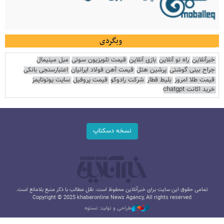
وبگردی
خبرآنلاین
راه نو آنلاین
بازی آنلاین
قیمت تلویزیون سونی
مبل مینیمال
جراح بینی گوشتی
پرشین هتل
قیمت آهن فولاد ایرانیان
اعتبارسنجی بانکی
قیمت طلا امروز
بلیط قطار
شرکت رادوکو
قیمت پروفیل
سایت یوتوتایمز
خرید اکانت chatgpt
نسخه دسکتاپ
تمامی حقوق این سایت برای خبرآنلاین محفوظ است. نقل مطالب با ذکر منبع بلامانع است.
Copyright © 2025 khabaronline News Agancy, All rights reserved
طراحی و تولید: نستوه