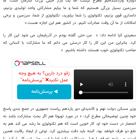
دوباره واردکننده‌ایم مطرح نیست اما یک بازار خیلی بزرگ کنارمان است. ما
سرزمین بسیار بزرگی هستیم که شما و ما بیایم مشارکتی واحد تولیدی بزنیم،
دامداری قوی بزنیم، تکنولوژی را شما بیاورید، تکنولوژی از شما، سرزمین و برخی
امکانات از ما آن وقت صادرات کنیم. در کشور هم این اجازه هست.»
سعیدی کیا ادامه داد: « من حتی گفته بودم در آذربایجان می شود این کار را
کرد. بنابراین من این کار را کار درستی می دانم که ما مشارکت با کسانی که
صاحب تکنولوژی خوب هستند داشته باشیم. »
زانو درد دارین؟ به هیچ وجه
عمل نکنید❌ "پرسش‌نامه"
◀ پرسش‌نامه
وزیر مسکن دولت نهم و کاندیدای دور یازدهم ریاست جمهوری در جمع بندی پاسخ
خود چنین توضیحاتی مطرح کرد: « در مورد تویوتا هم اگر بحث مشارکت باشد نه
انحصار در دست خود او، کار خوبی است که هم تکنولوژی ما رشد می کند هم به
نفع دو طرف خواهد بود. البته باید دقت بیشتری کرد. نوعی از ایجاد رقابت همین
است، می شود تعرفه را خیلی دستکاری نکرد اما با این روش این کار را کرد. با