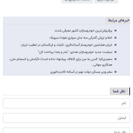
خبرهای مرتبط
پرفروش‌ترین خودروسازان کشور معرفی شدند
اعلام ارزش گمرکی سه مدل سواری هوندا سیویک
ایران هشتمین خودروساز آسیا/مالزی، تایلند و ازبکستان در تعقیب ایران
سیاست جدید خودروسازان هندی: "بخر و بعدا پرداخت کن"
سعیدی‌کیا: کسی به من برای ائتلاف پیشنهاد نداده است/ «آرامش و انسجام ملی،
همکاری جهانی…
سفر وزیر مسکن دولت نهم در آستانه کاندیداتوری
نظر شما