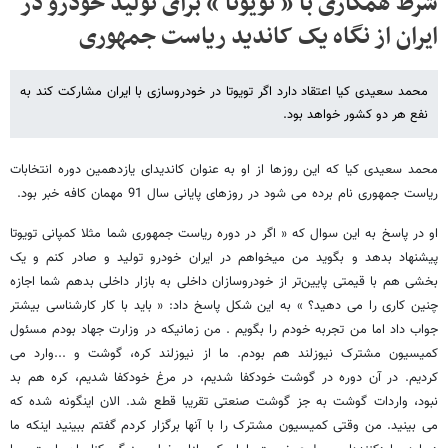
شرط همکاری با « تویوتا » برای تولید خودرو در
ایران از نگاه یک کاندید ریاست جمهوری
محمد سعیدی کیا اعتقاد دارد اگر تویوتا در خودروسازی با ایران مشارکت کند به
نفع هر دو کشور خواهد بود.
محمد سعیدی کیا که این روزها از او به عنوان کاندیدای یازدهمین دوره انتخابات
ریاست جمهوری نام برده می شود در روزهای پایانی سال 91 مهمان کافه خبر بود.
او در پاسخ به این سوال که « اگر در دوره ریاست جمهوری شما مثلا کمپانی تویوتا
پیشنهاد بدهد و بگوید من میخواهم در ایران خودرو تولید و صادر کنم و یک
بخشی هم با قیمتی پایین‌تر از خودروسازان داخلی به بازار داخلی بدهم شما اجازه
چنین کاری را می دهید؟ » به این شکل پاسخ داد: « باید با کار کارشناسی بیشتر
جواب داد اما من تجربه خودم را بگویم . من زمانیکه در وزارت جهاد بودم مسئول
کمیسیون مشترک نیوزلند هم بودم. ما از نیوزلند کره، گوشت و ...وارد می
کردیم. در آن دوره در گوشت خودکفا شدیم، در مرغ خودکفا شدیم، کره هم بد
نبود، واردات گوشت به جز گوشت صنعتی تقریبا قطع شد. الان اینگونه شده که
می بینید. من وقتی کمیسیون مشترک را با آنها برگزار کردم گفتم ببینید اینکه ما