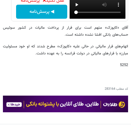
عمل نکنید❌ "پرسش‌نامه"
◀ پرسش‌نامه
آقای «کایوزک» متهم است برای فرار از پرداخت مالیات در کشور سوئیس
حساب‌های بانکی افشا نشده داشته است.
اتهام‌های فرار مالیاتی در حالی علیه «کایوزک» مطرح شدند که او خود مسئولیت
مبارزه با فرارهای مالیاتی در دولت فرانسه را به عهده داشت.
5252
کد مطلب
283164