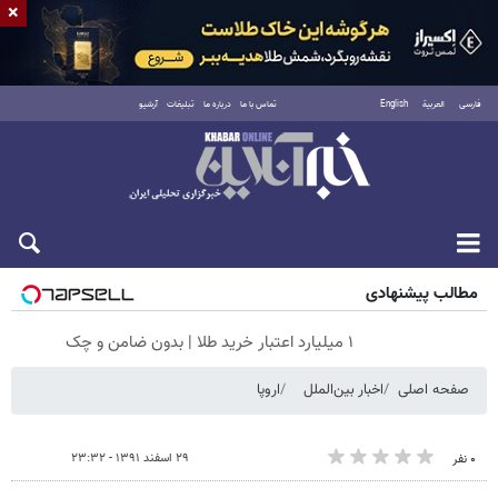
×
فارسی
العربية
English
تماس با ما
درباره ما
تبلیغات
آرشیو
جمعه ۱۶ مرداد ۱۴۰۵
مطالب پیشنهادی
۱ میلیارد اعتبار خرید طلا | بدون ضامن و چک
صفحه اصلی
اخبار بین‌الملل
اروپا
۲۹ اسفند ۱۳۹۱ - ۲۳:۳۲
۰ نفر