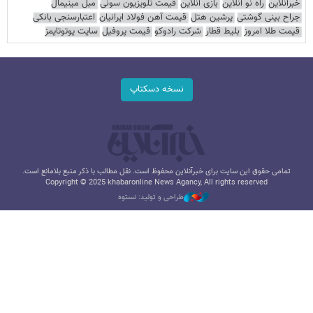
خبرآنلاین
راه نو آنلاین
بازی آنلاین
قیمت تلویزیون سونی
مبل مینیمال
جراح بینی گوشتی
پرشین هتل
قیمت آهن فولاد ایرانیان
اعتبارسنجی بانکی
قیمت طلا امروز
بلیط قطار
شرکت رادوکو
قیمت پروفیل
سایت یوتوتایمز
نسخه دسکتاپ
تمامی حقوق این سایت برای خبرآنلاین محفوظ است. نقل مطالب با ذکر منبع بلامانع است.
Copyright © 2025 khabaronline News Agancy, All rights reserved
طراحی و تولید: نستوه